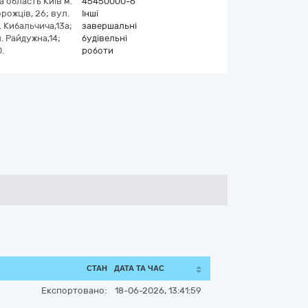
а область
Київ
м.
45450000-6
рожців, 26; вул.
Інші
. Кибальчича,13а;
завершальні
. Райдужна,14;
будівельні
.
роботи
СТАН
ДАТА ТА ЧАС
Експортовано:
18-06-2026, 13:41:59