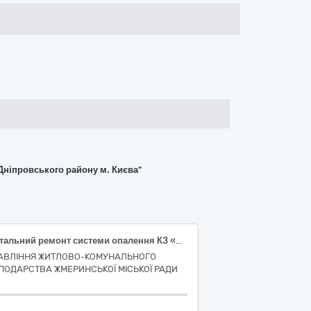
Дніпровського району м. Києва"
Капітальний ремонт системи опалення КЗ «Центр культури і дозвілля» по вул. Михайла Грушевського, 23 в м. Жмеринка Вінницької області
АВЛІННЯ ЖИТЛОВО-КОМУНАЛЬНОГО
ПОДАРСТВА ЖМЕРИНСЬКОЇ МІСЬКОЇ РАДИ