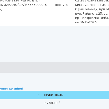
пандусів в КНП «ЦПМСД №1
1
02125
Україна
Київськ
К 021:2015 (CPV) : 45450000-6
послуга
Київ вул. Чорних Запо
и)
О.Дашкевича,7; вул. М
вул. Райдужна,23; вул
пр. Воскресенський,10
по 31-10-2026
ення закупівлі
ПРИВАТНІСТЬ
публічний