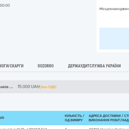
00:00
Місцезнаходжен
МОГИ/СКАРГИ
DOZORRO
ДЕРЖАУДИТСЛУЖБА УКРАЇНИ
анків
...
75 000
UAH
(без ПДВ)
КІЛЬКІСТЬ /
АДРЕСА ДОСТАВКИ /
СТ
ВЛІ
ОД.ВИМІРУ
ВИКОНАННЯ РОБІТ/НАД