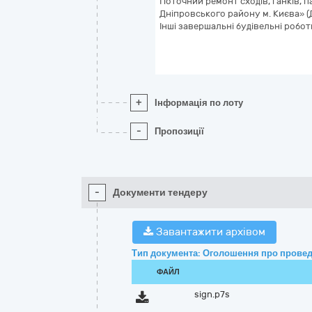
Поточний ремонт сходів, ганків, 
Дніпровського району м. Києва» (Д
Інші завершальні будівельні робот
+
Інформація по лоту
-
Пропозиції
-
Документи тендеру
Завантажити архівом
Тип документа: Оголошення про провед
ФАЙЛ
sign.p7s