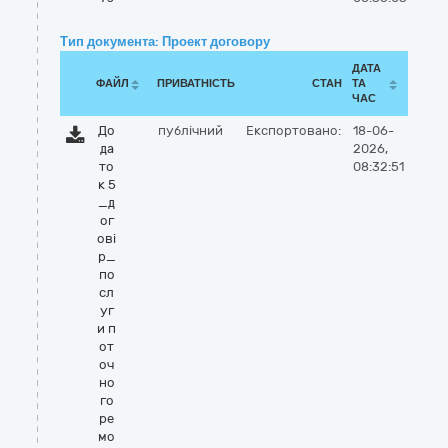
Тип документа: Проект договору
ДАТА
ФАЙЛ
ПРИВАТНІСТЬ
СТАН
ТА
ЧАС
До
публічний
Експортовано:
18-06-
да
2026,
то
08:32:51
к 5
_д
ог
ові
р_
по
сл
уг
и п
от
оч
но
го
ре
мо