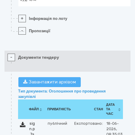
+
Інформація по лоту
-
Пропозиції
-
Документи тендеру
Завантажити архівом
Тип документа: Оголошення про проведення
закупівлі
ДАТА
ФАЙЛ
ПРИВАТНІСТЬ
СТАН
ТА
ЧАС
sig
публічний
Експортовано:
18-06-
n.p
2026,
7s
08:35:03