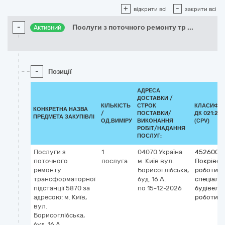
+
-
відкрити всі
закрити всі
-
Послуги з поточного ремонту тр
...
Активний
-
Позиції
АДРЕСА
ДОСТАВКИ /
КІЛЬКІСТЬ
СТРОК
КЛАСИФІК
КОНКРЕТНА НАЗВА
/
ПОСТАВКИ/
ДК 021:201
ПРЕДМЕТА ЗАКУПІВЛІ
ОД.ВИМІРУ
ВИКОНАННЯ
(CPV)
РОБІТ/НАДАННЯ
ПОСЛУГ:
Послуги з
1
04070
Україна
4526000
поточного
послуга
м. Київ
вул.
Покрівел
ремонту
Борисоглібська,
роботи та
трансформаторної
буд. 16 А.
спеціаліз
підстанції 5870 за
по 15-12-2026
будівельн
адресою: м. Київ,
роботи
вул.
Борисоглібська,
буд. 16 А