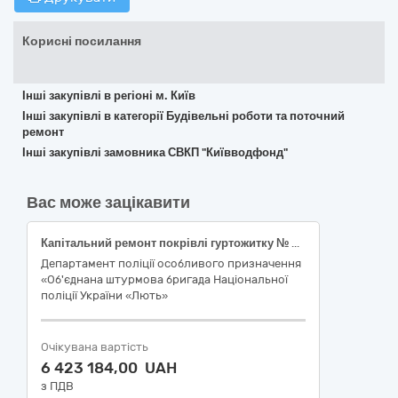
Корисні посилання
Інші закупівлі в регіоні м. Київ
Інші закупівлі в категорії Будівельні роботи та поточний
ремонт
Інші закупівлі замовника СВКП "Київводфонд"
Вас може зацікавити
Капітальний ремонт покрівлі гуртожитку № 3-А (літера З) за адресою: м. Київ
Департамент поліції особливого призначення
«Об'єднана штурмова бригада Національної
поліції України «Лють»
Очікувана вартість
6 423 184,00 UAH
з ПДВ