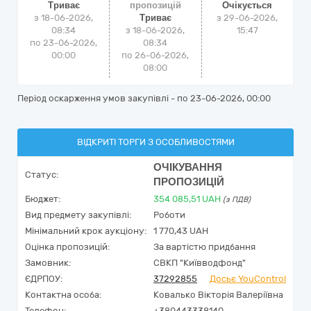
Триває
пропозицій
Очікується
з 18-06-2026,
Триває
з
29-06-2026,
08:34
з 18-06-2026,
15:47
по 23-06-2026,
08:34
00:00
по 26-06-2026,
08:00
Період оскарження умов закупівлі - по
23-06-2026, 00:00
ВІДКРИТІ ТОРГИ З ОСОБЛИВОСТЯМИ
ОЧІКУВАННЯ
Статус:
ПРОПОЗИЦІЙ
Бюджет:
354 085,51
UAH
(з ПДВ)
Вид предмету закупівлі:
Роботи
Мінімальний крок аукціону:
1 770,43 UAH
Оцінка пропозицій:
За вартістю придбання
Замовник:
СВКП "Київводфонд"
ЄДРПОУ:
37292855
Досьє YouControl
Контактна особа:
Ковалько Вікторія Валеріївна
Телефон:
+380443338140