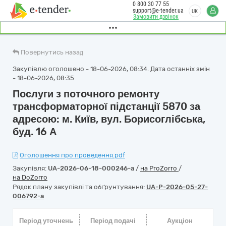
0 800 30 77 55
support@e-tender.ua
UK
Замовити дзвінок
Повернутись назад
Закупівлю оголошено - 18-06-2026, 08:34. Дата останніх змін
- 18-06-2026, 08:35
Послуги з поточного ремонту
трансформаторної підстанції 5870 за
адресою: м. Київ, вул. Борисоглібська,
буд. 16 А
Оголошення про проведення.pdf
Закупівля:
UA-2026-06-18-000246-a
/
на ProZorro
/
на DoZorro
Рядок плану закупівлі та обґрунтування:
UA-P-2026-05-27-
006792-a
Період уточнень
Період подачі
Аукціон