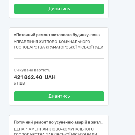
Дивитись
«Поточний ремонт житлового будинку, пошкодженого внаслідок збройної агресії за адресою: вул. Богдана Хмельницького, 20, в м. Краматорськ, Донецької області». (ДК 021:2015: 45260000-7 — Покрівельні роботи та інші спеціалізовані будівельні роботи.)
УПРАВЛІННЯ ЖИТЛОВО-КОМУНАЛЬНОГО
ГОСПОДАРСТВА КРАМАТОРСЬКОЇ МІСЬКОЇ РАДИ
Очікувана вартість
421 862,40 UAH
з ПДВ
Дивитись
Поточний ремонт по усуненню аварій в житловому фонді багатоквартирного будинку за адресою: вулиця Нескорених, 48-Б, місто Харків (код ДК 021:2015-45260000-7 Покрівельні роботи та інші спеціалізовані будівельні роботи)
ДЕПАРТАМЕНТ ЖИТЛОВО-КОМУНАЛЬНОГО
ГОСПОДАРСТВА ХАРКІВСЬКОЇ МІСЬКОЇ РАДИ