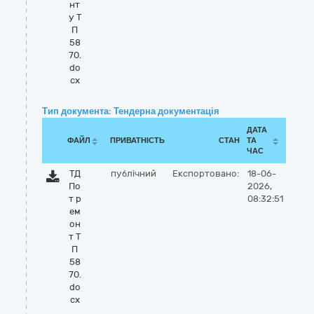
нт
у Т
П
58
70.
do
cx
Тип документа: Тендерна документація
ДАТА
ФАЙЛ
ПРИВАТНІСТЬ
СТАН
ТА
ЧАС
ТД
публічний
Експортовано:
18-06-
По
2026,
т р
08:32:51
ем
он
т Т
П
58
70.
do
cx