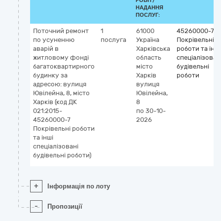
РОБІТ/
НАДАННЯ
ПОСЛУГ:
Поточний ремонт
1
61000
45260000-7
по усуненню
послуга
Україна
Покрівельні
аварій в
Харківська
роботи та інші
житловому фонді
область
спеціалізован
багатоквартирного
місто
будівельні
будинку за
Харків
роботи
адресою: вулиця
вулиця
Ювілейна, 8, місто
Ювілейна,
Харків (код ДК
8
021:2015-
по 30-10-
45260000-7
2026
Покрівельні роботи
та інші
спеціалізовані
будівельні роботи)
+
Інформація по лоту
-
Пропозиції