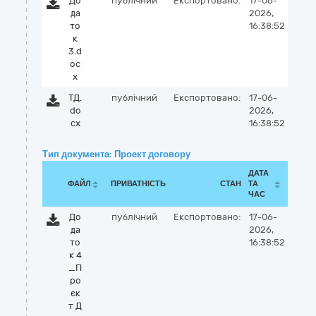
До
публічний
Експортовано:
17-06-
да
2026,
то
16:38:52
к
3.d
oc
x
ТД.
публічний
Експортовано:
17-06-
do
2026,
cx
16:38:52
Тип документа: Проект договору
ДАТА
ФАЙЛ
ПРИВАТНІСТЬ
СТАН
ТА
ЧАС
До
публічний
Експортовано:
17-06-
да
2026,
то
16:38:52
к 4
_П
ро
єк
т Д