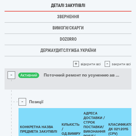
ДЕТАЛІ ЗАКУПІВЛІ
ЗВЕРНЕННЯ
ВИМОГИ/СКАРГИ
DOZORRO
ДЕРЖАУДИТСЛУЖБА УКРАЇНИ
+
-
відкрити всі
закрити всі
-
Поточний ремонт по усуненню ав
...
Активний
-
Позиції
АДРЕСА
ДОСТАВКИ /
СТРОК
КІЛЬКІСТЬ
КЛАСИФІКАТОР
КОНКРЕТНА НАЗВА
ПОСТАВКИ/
/
ДК 021:2015
ПРЕДМЕТА ЗАКУПІВЛІ
ВИКОНАННЯ
ОД.ВИМІРУ
(CPV)