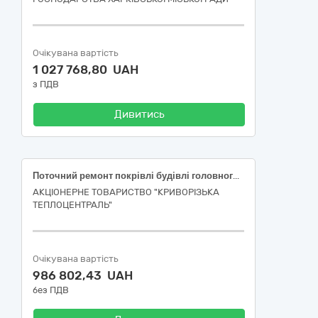
Очікувана вартість
1 027 768,80 UAH
з ПДВ
Дивитись
Поточний ремонт покрівлі будівлі головного розподільчого пристрою 6кВ,Електричний цех АТ «КТЦ» за адресою: Дніпропетровська обл., 50014, м. Кривий Ріг, вул. ***
АКЦІОНЕРНЕ ТОВАРИСТВО "КРИВОРІЗЬКА
ТЕПЛОЦЕНТРАЛЬ"
Очікувана вартість
986 802,43 UAH
без ПДВ