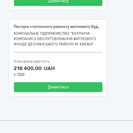
Дивитись
Послуга з поточного ремонту житлового будинку (об’єкту) за адресою: вулиця Сержа Лифаря, 5, покрівельні роботи, у Деснянському районі м. Києва, за ДК 021:2015 (CPV): 45260000-7 Покрівельні роботи та інші спеціалізовані будівельні роботи.
КОМУНАЛЬНЕ ПІДПРИЄМСТВО "КЕРУЮЧА
КОМПАНІЯ З ОБСЛУГОВУВАННЯ ЖИТЛОВОГО
ФОНДУ ДЕСНЯНСЬКОГО РАЙОНУ М. КИЄВА"
Очікувана вартість
218 400,00 UAH
з ПДВ
Дивитись