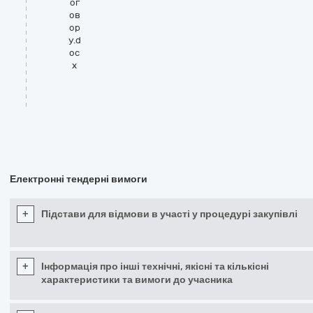
ог
ов
ор
у.d
oc
x
Електронні тендерні вимоги
+
Підстави для відмови в участі у процедурі закупівлі
+
Інформація про інші технічні, якісні та кількісні
характеристики та вимоги до учасника