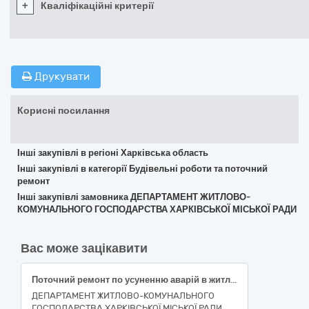
+
Кваліфікаційні критерії
Друкувати
Корисні посилання
Інші закупівлі в регіоні Харківська область
Інші закупівлі в категорії Будівельні роботи та поточний
ремонт
Інші закупівлі замовника ДЕПАРТАМЕНТ ЖИТЛОВО-
КОМУНАЛЬНОГО ГОСПОДАРСТВА ХАРКІВСЬКОЇ МІСЬКОЇ РАДИ
Вас може зацікавити
Поточний ремонт по усуненню аварій в житловому фонді багатоквартирного будинку за адресою: вулиця Нескорених, 48-Б, місто Харків (код ДК 021:2015-45260000-7 Покрівельні роботи та інші спеціалізовані будівельні роботи)
ДЕПАРТАМЕНТ ЖИТЛОВО-КОМУНАЛЬНОГО
ГОСПОДАРСТВА ХАРКІВСЬКОЇ МІСЬКОЇ РАДИ