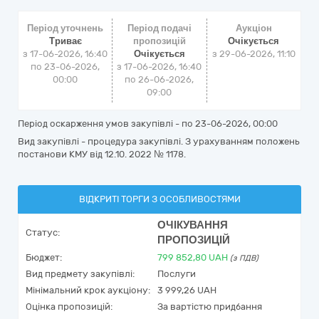
Період уточнень
Період подачі
Аукціон
Триває
пропозицій
Очікується
з 17-06-2026, 16:40
Очікується
з
29-06-2026, 11:10
по 23-06-2026,
з 17-06-2026, 16:40
00:00
по 26-06-2026,
09:00
Період оскарження умов закупівлі - по
23-06-2026, 00:00
Вид закупівлі - процедура закупівлі. З урахуванням положень
постанови КМУ від 12.10. 2022 № 1178.
ВІДКРИТІ ТОРГИ З ОСОБЛИВОСТЯМИ
ОЧІКУВАННЯ
Статус:
ПРОПОЗИЦІЙ
Бюджет:
799 852,80
UAH
(з ПДВ)
Вид предмету закупівлі:
Послуги
Мінімальний крок аукціону:
3 999,26 UAH
Оцінка пропозицій:
За вартістю придбання