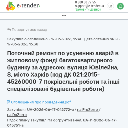
0 800 30 77 55
support@e-tender.ua
UK
Замовити дзвінок
Повернутись назад
Закупівлю оголошено - 17-06-2026, 16:40. Дата останніх змін -
17-06-2026, 16:38
Поточний ремонт по усуненню аварій в
житловому фонді багатоквартирного
будинку за адресою: вулиця Ювілейна,
8, місто Харків (код ДК 021:2015-
45260000-7 Покрівельні роботи та інші
спеціалізовані будівельні роботи)
Оголошення про проведення.pdf
Закупівля:
UA-2026-06-17-012772-a
/
на ProZorro
/
на DoZorro
Рядок плану закупівлі та обґрунтування:
UA-P-2026-06-17-
015751-a