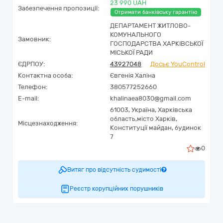
23 990 UAH
Забезпечення пропозиції:
Отримати банківську гарантію
ДЕПАРТАМЕНТ ЖИТЛОВО-
КОМУНАЛЬНОГО
Замовник:
ГОСПОДАРСТВА ХАРКІВСЬКОЇ
МІСЬКОЇ РАДИ
ЄДРПОУ:
43927048
Досьє YouControl
Контактна особа:
Євгенія Халіна
Телефон:
380577252660
E-mail:
khalinaea8030@gmail.com
61003,
Україна
,
Харківська
область,
місто Харків,
Місцезнаходження:
Конституції майдан, будинок
7
0
Витяг про відсутність судимості
Реєстр корупційних порушників