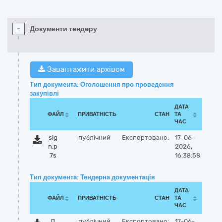
-
Документи тендеру
Завантажити архівом
Тип документа: Оголошення про проведення
закупівлі
ДАТА
ФАЙЛ
ПРИВАТНІСТЬ
СТАН
ТА
ЧАС
sig
публічний
Експортовано:
17-06-
n.p
2026,
7s
16:38:58
Тип документа: Тендерна документація
ДАТА
ФАЙЛ
ПРИВАТНІСТЬ
СТАН
ТА
ЧАС
Д
публічний
Експортовано:
17-06-