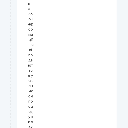
в т
а_
аб
о і
нф
ор
ма
ції
_ я
кі
по
да
ют
ьс
я у
ча
сн
ик
ом
пр
оц
ед
ур
и з
ак