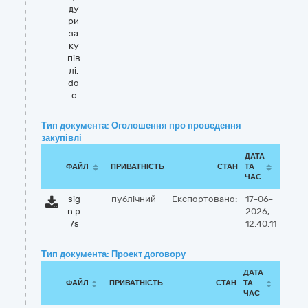
ду
ри
за
ку
пів
лі.
do
c
Тип документа: Оголошення про проведення
закупівлі
ДАТА
ФАЙЛ
ПРИВАТНІСТЬ
СТАН
ТА
ЧАС
sig
публічний
Експортовано:
17-06-
n.p
2026,
7s
12:40:11
Тип документа: Проект договору
ДАТА
ФАЙЛ
ПРИВАТНІСТЬ
СТАН
ТА
ЧАС