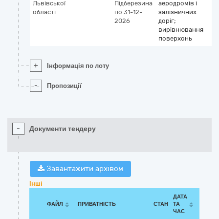
Львівської
Підберезина
аеродромів і
області
по 31-12-
залізничних
2026
доріг;
вирівнювання
поверхонь
+
Інформація по лоту
-
Пропозиції
-
Документи тендеру
Завантажити архівом
Інші
ДАТА
ФАЙЛ
ПРИВАТНІСТЬ
СТАН
ТА
ЧАС