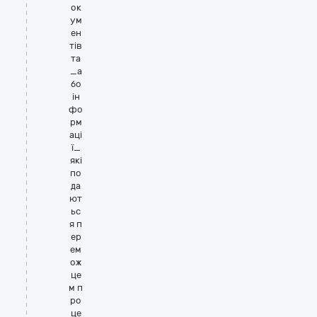
ок
ум
ен
тів
та
_а
бо
ін
фо
рм
аці
ї_
які
по
да
ют
ьс
я п
ер
ем
ож
це
м п
ро
це