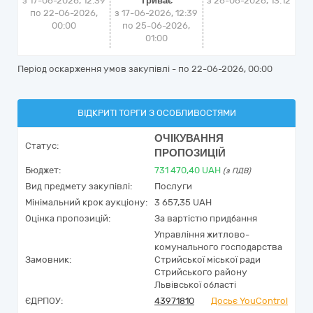
з 17-06-2026, 12:39
Триває
з
26-06-2026, 13:12
по 22-06-2026,
з 17-06-2026, 12:39
00:00
по 25-06-2026,
01:00
Період оскарження умов закупівлі - по
22-06-2026, 00:00
ВІДКРИТІ ТОРГИ З ОСОБЛИВОСТЯМИ
ОЧІКУВАННЯ
Статус:
ПРОПОЗИЦІЙ
Бюджет:
731 470,40
UAH
(з ПДВ)
Вид предмету закупівлі:
Послуги
Мінімальний крок аукціону:
3 657,35 UAH
Оцінка пропозицій:
За вартістю придбання
Управління житлово-
комунального господарства
Замовник:
Стрийської міської ради
Стрийського району
Львівської області
ЄДРПОУ:
43971810
Досьє YouControl