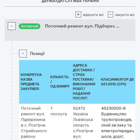
ДЕРЖАУДИТСЛУЖБА УКРАЇНИ
+
-
відкрити всі
закрити всі
-
Поточний ремонт вул. Підберез
...
Активний
-
Позиції
АДРЕСА
ДОСТАВКИ /
КОНКРЕТНА
СТРОК
КІЛЬКІСТЬ
НАЗВА
ПОСТАВКИ/
КЛАСИФІКАТОР ДК
/
ПРЕДМЕТА
ВИКОНАННЯ
021:2015 (CPV)
ОД.ВИМІРУ
ЗАКУПІВЛІ
РОБІТ/
НАДАННЯ
ПОСЛУГ:
Поточний
1
82472
45230000-8
ремонт вул.
послуга
Україна
Будівництво
Підберезина
Львівська
трубопроводів,
в с. Розгірче
область
ліній зв’язку та
Стрийського
с.Розгірче
електропередач,
району
вул.
шосе, доріг,