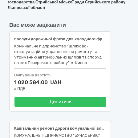
господарства Стрийської міської ради Стрийського району
Львівської області
Вас може зацікавити
послуги дорожньої фрези для холодного фрезерування асфальтобетонного покриття (Код за ДК 021:2015 - 45230000-8 - Будівництво трубопроводів, ліній зв’язку та електропередач, шосе, доріг, аеродромів і залізничних доріг; вирівнювання поверхонь)
Комунальне підприємство "Шляхово-
експлуатаційне управління по ремонту та
утриманню автомобільних шляхів та споруд
на них Печерського району" м. Києва
Очікувана вартість
1 020 584,00 UAH
з ПДВ
Дивитись
Капітальний ремонт дороги комунальної власності по вул. Інститутська в м. Буча Київської області
КОМУНАЛЬНЕ ПІДПРИЄМСТВО "БУЧАСЕРВІС"