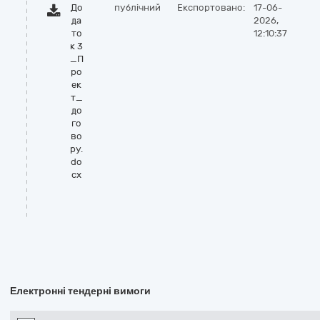
До
публічний
Експортовано:
17-06-
да
2026,
то
12:10:37
к 3
_П
ро
ек
т_
до
го
во
ру.
do
cx
Електронні тендерні вимоги