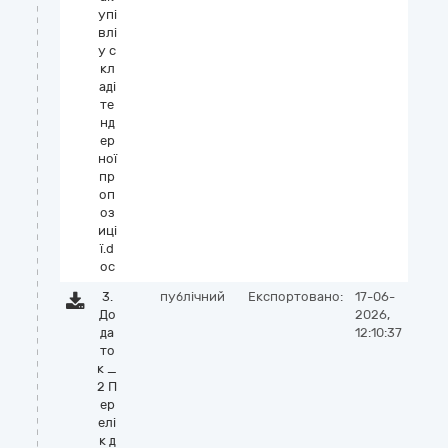
упі
влі
у с
кл
аді
те
нд
ер
ної
пр
оп
оз
иці
ї.d
oc
3.
публічний
Експортовано:
17-06-
До
2026,
да
12:10:37
то
к _
2 П
ер
елі
к д