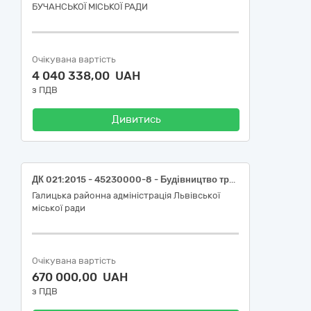
БУЧАНСЬКОЇ МІСЬКОЇ РАДИ
Очікувана вартість
4 040 338,00 UAH
з ПДВ
Дивитись
ДК 021:2015 - 45230000-8 - Будівництво трубопроводів, ліній зв’язку та електропередач, шосе, доріг, аеродромів і залізничних доріг; вирівнювання поверхонь - Заходи з усунення аварій в житловому фонді, а саме: Послуги з поточного ремонту каналізаційного випуску в житловому будинку №8 на вул. Колесси у м. Львові
Галицька районна адміністрація Львівської
міської ради
Очікувана вартість
670 000,00 UAH
з ПДВ