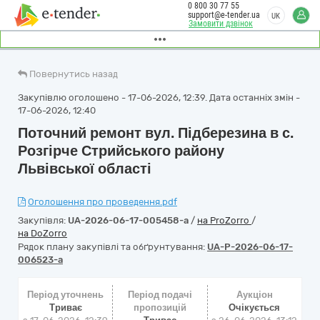
0 800 30 77 55
support@e-tender.ua
UK
Замовити дзвінок
Повернутись назад
Закупівлю оголошено - 17-06-2026, 12:39. Дата останніх змін -
17-06-2026, 12:40
Поточний ремонт вул. Підберезина в с.
Розгірче Стрийського району
Львівської області
Оголошення про проведення.pdf
Закупівля:
UA-2026-06-17-005458-a
/
на ProZorro
/
на DoZorro
Рядок плану закупівлі та обґрунтування:
UA-P-2026-06-17-
006523-a
Період уточнень
Період подачі
Аукціон
Триває
пропозицій
Очікується