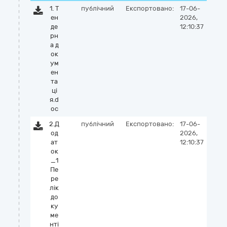
1. Т
публічний
Експортовано:
17-06-
ен
2026,
де
12:10:37
рн
а д
ок
ум
ен
та
цi
я.d
oc
2.Д
публічний
Експортовано:
17-06-
од
2026,
ат
12:10:37
ок
_1
Пе
ре
лік
до
ку
ме
нті