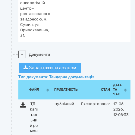
онкологічній
центр»
розташованого
за адресою: м.
Суми, вул.
Привокзальна,
31.
-
Документи
Завантажити архівом
Тип документа: Тендерна документація
ДАТА
ФАЙЛ
ПРИВАТНІСТЬ
СТАН
ТА
ЧАС
ТД-
публічний
Експортовано:
17-06-
Капі
2026,
тал
12:08:33
ьни
й ре
мон