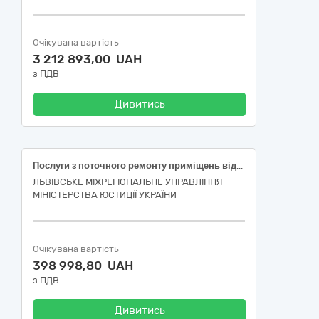
Очікувана вартість
3 212 893,00 UAH
з ПДВ
Дивитись
Послуги з поточного ремонту приміщень відділу державної виконавчої служби у місті Луцьк Львівського міжрегіонального управління Міністерства юстиції України за адресою: вул. Винниченка, 27А, м. Луцьк, Луцький район, Волинська область
ЛЬВІВСЬКЕ МІЖРЕГІОНАЛЬНЕ УПРАВЛІННЯ
МІНІСТЕРСТВА ЮСТИЦІЇ УКРАЇНИ
Очікувана вартість
398 998,80 UAH
з ПДВ
Дивитись