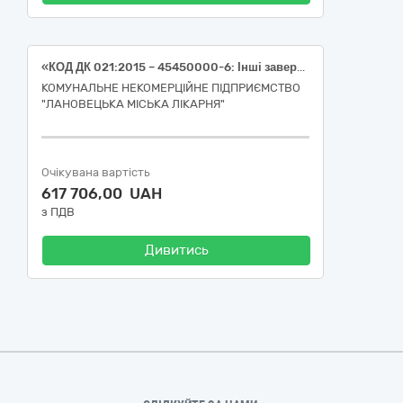
«КОД ДК 021:2015 – 45450000-6: Інші завершальні будівельні роботи «Поточний ремонт окремих приміщень(маніпуляційної, сестринської) інфекційного відділення КНП "ЛАНОВЕЦЬКА МІСЬКА ЛІКАРНЯ" за адресою: вул. Шевченка Т., 30 м. Ланівці Тернопільська область»
КОМУНАЛЬНЕ НЕКОМЕРЦІЙНЕ ПІДПРИЄМСТВО
"ЛАНОВЕЦЬКА МІСЬКА ЛІКАРНЯ"
Очікувана вартість
617 706,00 UAH
з ПДВ
Дивитись