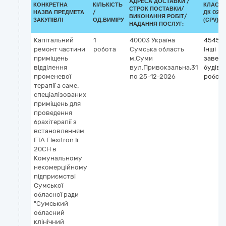
АДРЕСА ДОСТАВКИ /
КОНКРЕТНА
КІЛЬКІСТЬ
КЛАСИФ
СТРОК ПОСТАВКИ/
НАЗВА ПРЕДМЕТА
/
ДК 021:
ВИКОНАННЯ РОБІТ/
ЗАКУПІВЛІ
ОД.ВИМІРУ
(CPV)
НАДАННЯ ПОСЛУГ:
Капітальний
1
40003
Україна
45450
ремонт частини
робота
Сумська область
Інші
приміщень
м.Суми
заверш
відділення
вул.Привокзальна,31
будіве
променевої
по 25-12-2026
робот
терапії а саме:
спеціалізованих
приміщень для
проведення
брахітерапії з
встановленням
ГТА Flexitron Ir
20CH в
Комунальному
некомерційному
підприємстві
Сумської
обласної ради
"Сумський
обласний
клінічний