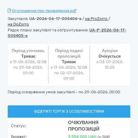
Оголошення про проведення.pdf
Закупівля:
UA-2026-06-17-005406-a
/
на ProZorro
/
на DoZorro
Рядок плану закупівлі та обґрунтування:
UA-P-2026-06-17-
005405-a
Період уточнень
Період подачі
Аукціон
Триває
пропозицій
Очікується
з 17-06-2026, 12:08
Триває
з
03-07-2026,
по 29-06-2026,
з 17-06-2026, 12:08
12:25
00:00
по 02-07-2026,
09:00
Період оскарження умов закупівлі - по
29-06-2026, 00:00
ВІДКРИТІ ТОРГИ З ОСОБЛИВОСТЯМИ
ОЧІКУВАННЯ
Статус:
ПРОПОЗИЦІЙ
Бюджет:
3 554 000
UAH
(з ПДВ)