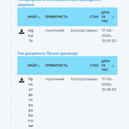
закупівлі
ДАТА
ФАЙЛ
ПРИВАТНІСТЬ
СТАН
ТА
ЧАС
sig
публічний
Експортовано:
17-06-
n.p
2026,
7s
12:09:20
Тип документа: Проект договору
ДАТА
ФАЙЛ
ПРИВАТНІСТЬ
СТАН
ТА
ЧАС
Пр
публічний
Експортовано:
17-06-
оє
2026,
кт
12:08:33
до
го
во
ра
Ка
п р
ем