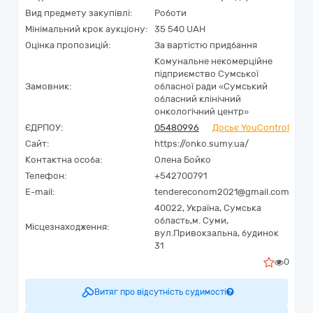
Вид предмету закупівлі:
Роботи
Мінімальний крок аукціону:
35 540 UAH
Оцінка пропозицій:
За вартістю придбання
Комунальне некомерційне
підприємство Сумської
Замовник:
обласної ради «Сумський
обласний клінічний
онкологічний центр»
ЄДРПОУ:
05480996
Досьє YouControl
Сайт:
https://onko.sumy.ua/
Контактна особа:
Олена Бойко
Телефон:
+542700791
E-mail:
tendereconom2021@gmail.com
40022,
Україна
,
Сумська
область,
м. Суми,
Місцезнаходження:
вул.Привокзальна, будинок
31
0
Витяг про відсутність судимості