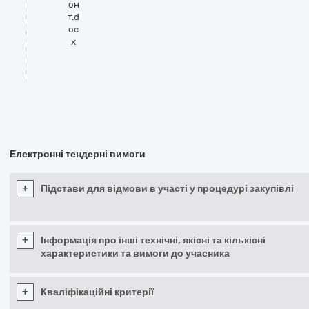
он
т.d
oc
x
Електронні тендерні вимоги
+
Підстави для відмови в участі у процедурі закупівлі
+
Інформація про інші технічні, якісні та кількісні
характеристики та вимоги до учасника
+
Кваліфікаційні критерії