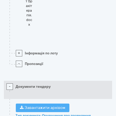
т Бр
ахіт
ера
пія.
doc
x
+
Інформація по лоту
-
Пропозиції
-
Документи тендеру
Завантажити архівом
Тип документа: Оголошення про проведення