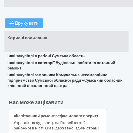
Друкувати
Корисні посилання
Інші закупівлі в регіоні Сумська область
Інші закупівлі в категорії Будівельні роботи та поточний
ремонт
Інші закупівлі замовника Комунальне некомерційне
підприємство Сумської обласної ради «Сумський обласний
клінічний онкологічний центр»
Вас може зацікавити
«Капітальний ремонт асфальтового покриття (благоустрій) прибудинкових територій за адресою: проспект Голосіївський, 118 корпус 1 у Голосіївському районі міста Києва». код ДК 021:2015 - 45453000-7 (Капітальний ремонт і реставрація)
Управління будівництва Голосіївської
районної в місті Києві державної адміністрації