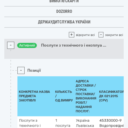
ВИМОГИ/СКАРГИ
DOZORRO
ДЕРЖАУДИТСЛУЖБА УКРАЇНИ
+
-
відкрити всі
закрити всі
-
Послуги з технічного і експлуа
...
Активний
-
Позиції
АДРЕСА
ДОСТАВКИ /
СТРОК
КОНКРЕТНА НАЗВА
КІЛЬКІСТЬ
КЛАСИФІКАТОР
ПОСТАВКИ/
ПРЕДМЕТА
/
ДК 021:2015
ВИКОНАННЯ
ЗАКУПІВЛІ
ОД.ВИМІРУ
(CPV)
РОБІТ/
НАДАННЯ
ПОСЛУГ:
Послуги з
1
Україна
45330000-9
технічного і
послуга
Львівська
Водопровідні