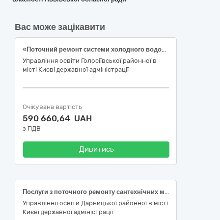
Вас може зацікавити
«Поточний ремонт системи холодного водопостачання та системи центрального опалення Гімназії № 110 за адресою: вулиця Козацька, 5 Голосіївського району міста Києва (ДК 021:2015 код 45330000-9 - Водопровідні та санітарно-технічні роботи)»
Управління освіти Голосіївської районної в
місті Києві державної адміністрації
Очікувана вартість
590 660,64 UAH
з ПДВ
Дивитись
Послуги з поточного ремонту сантехнічних мереж (послуги з утримання в належному стані внутрішніх мереж водопостачання, водовідведення) з заміною трубопроводів ХВП, ГВП, циркуляції ГВП, каналізації, сантехнічного обладнання та запірної арматури в Київському інженерному ліцеї на вулиці Княжий Затон, 12-А (ДК 021:2015 код 45330000-9 «Водопровідні та санітарно-технічні роботи»).
Управління освіти Дарницької районної в місті
Києві державної адміністрації