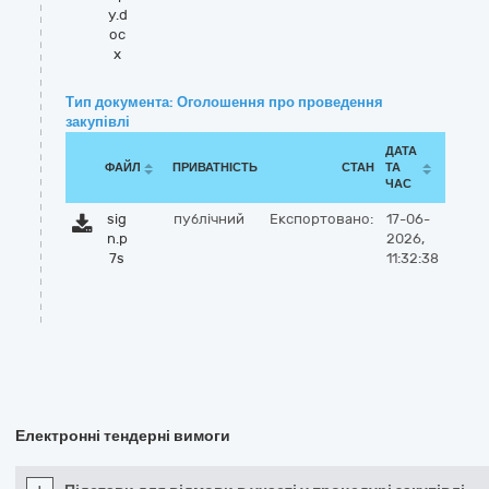
у.d
oc
x
Тип документа: Оголошення про проведення
закупівлі
ДАТА
ФАЙЛ
ПРИВАТНІСТЬ
СТАН
ТА
ЧАС
sig
публічний
Експортовано:
17-06-
n.p
2026,
7s
11:32:38
Електронні тендерні вимоги