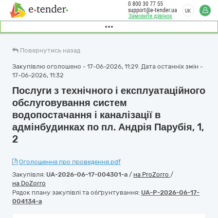
0 800 30 77 55
support@e-tender.ua
UK
Замовити дзвінок
Повернутись назад
Закупівлю оголошено - 17-06-2026, 11:29. Дата останніх змін -
17-06-2026, 11:32
Послуги з технічного і експлуатаційного
обслуговування систем
водопостачання і каналізації в
адмінбудинках по пл. Андрія Парубія, 1,
2
Оголошення про проведення.pdf
Закупівля:
UA-2026-06-17-004301-a
/
на ProZorro
/
на DoZorro
Рядок плану закупівлі та обґрунтування:
UA-P-2026-06-17-
004134-a