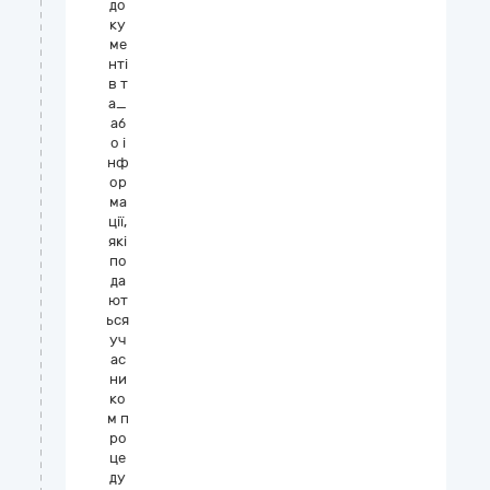
до
ку
ме
нті
в т
а_
аб
о і
нф
ор
ма
ції,
які
по
да
ют
ься
уч
ас
ни
ко
м п
ро
це
ду