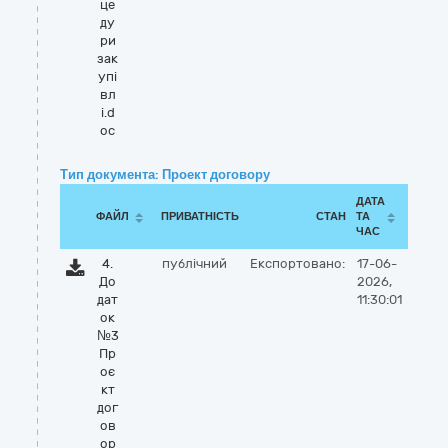
це
ду
ри
зак
упі
вл
і.d
oc
Тип документа: Проект договору
ДАТА
ФАЙЛ
ПРИВАТНІСТЬ
СТАН
ТА
ЧАС
4.
публічний
Експортовано:
17-06-
До
2026,
дат
11:30:01
ок
№3
Пр
оє
кт
дог
ов
ор