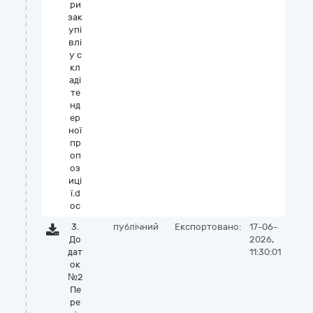
ри
зак
упі
влі
у с
кл
аді
те
нд
ер
ної
пр
оп
оз
иці
ї.d
oc
3.
публічний
Експортовано:
17-06-
До
2026,
дат
11:30:01
ок
№2
Пе
ре