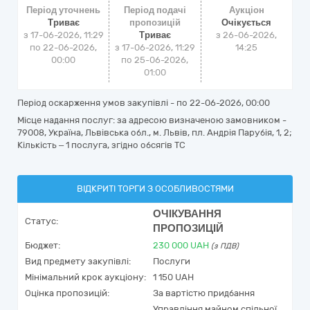
Період уточнень
Період подачі
Аукціон
Триває
пропозицій
Очікується
з 17-06-2026, 11:29
Триває
з
26-06-2026,
по 22-06-2026,
з 17-06-2026, 11:29
14:25
00:00
по 25-06-2026,
01:00
Період оскарження умов закупівлі - по
22-06-2026, 00:00
Місце надання послуг: за адресою визначеною замовником -
79008, Україна, Львівська обл., м. Львів, пл. Андрія Парубія, 1, 2;
Кількість – 1 послуга, згідно обсягів ТС
ВІДКРИТІ ТОРГИ З ОСОБЛИВОСТЯМИ
ОЧІКУВАННЯ
Статус:
ПРОПОЗИЦІЙ
Бюджет:
230 000
UAH
(з ПДВ)
Вид предмету закупівлі:
Послуги
Мінімальний крок аукціону:
1 150 UAH
Оцінка пропозицій:
За вартістю придбання
Управління майном спільної