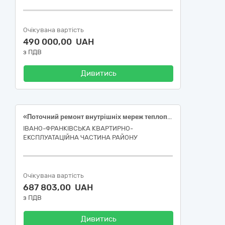
Очікувана вартість
490 000,00 UAH
з ПДВ
Дивитись
«Поточний ремонт внутрішніх мереж теплопостачання будівлі №1, об'єкт №121, м. Івано-Франківськ» код ДК 021:2015: 45330000-9 Водопровідні та санітарно-технічні роботи
ІВАНО-ФРАНКІВСЬКА КВАРТИРНО-
ЕКСПЛУАТАЦІЙНА ЧАСТИНА РАЙОНУ
Очікувана вартість
687 803,00 UAH
з ПДВ
Дивитись