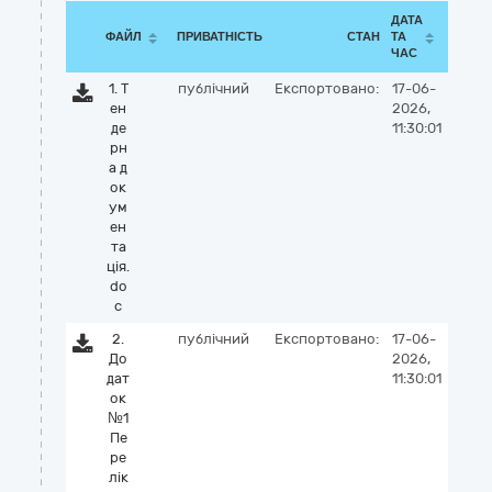
ДАТА
ФАЙЛ
ПРИВАТНІСТЬ
СТАН
ТА
ЧАС
1. Т
публічний
Експортовано:
17-06-
ен
2026,
де
11:30:01
рн
а д
ок
ум
ен
та
цiя.
do
c
2.
публічний
Експортовано:
17-06-
До
2026,
дат
11:30:01
ок
№1
Пе
ре
лік