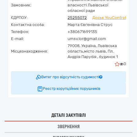
Замовник:
власності Львівської
обласної ради
ЄДРПОУ:
25255072
Досьє YouControl
Контактна особа:
Марта Євгенівна Струс
Телефон:
+380671699135
E-mail:
umsv.lor@gmail.com
79008,
Україна
,
Львівська
Місцезнаходження:
область,
місто львів,
Пл.
Андрія Парубія , будинок 1
0
Витяг про відсутність судимості
Реєстр корупційних порушників
ДЕТАЛІ ЗАКУПІВЛІ
ЗВЕРНЕННЯ