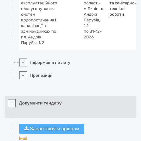
експлуатаційного
область
та санітарно-
обслуговування
м.Львів
пл.
технічні
систем
Андрія
роботи
водопостачання і
Парубія,
каналізації в
1,2
адмінбудинках по
по 31-12-
пл. Андрія
2026
Парубія, 1, 2
+
Інформація по лоту
-
Пропозиції
-
Документи тендеру
Завантажити архівом
Інші