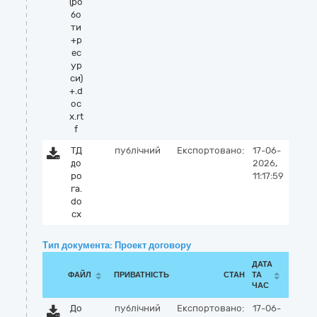
(ро
бо
ти
+р
ес
ур
си)
+.d
oc
x.rt
f
ТД
публічний
Експортовано:
17-06-
до
2026,
ро
11:17:59
га.
do
cx
Тип документа: Проект договору
ДАТА
ФАЙЛ
ПРИВАТНІСТЬ
СТАН
ТА
ЧАС
До
публічний
Експортовано:
17-06-