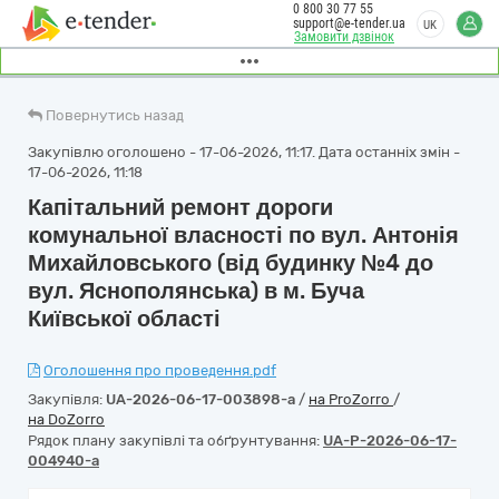
0 800 30 77 55
support@e-tender.ua
UK
Замовити дзвінок
Повернутись назад
Закупівлю оголошено - 17-06-2026, 11:17. Дата останніх змін -
17-06-2026, 11:18
Капітальний ремонт дороги
комунальної власності по вул. Антонія
Михайловського (від будинку №4 до
вул. Яснополянська) в м. Буча
Київської області
Оголошення про проведення.pdf
Закупівля:
UA-2026-06-17-003898-a
/
на ProZorro
/
на DoZorro
Рядок плану закупівлі та обґрунтування:
UA-P-2026-06-17-
004940-a