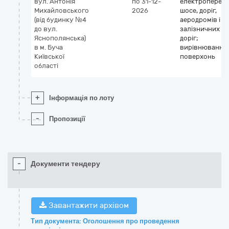
вул. Антонія
по 31-12-
електропереда
Михайловського
2026
шосе, доріг,
(від будинку №4
аеродромів і
до вул.
залізничних
Яснополянська)
доріг;
в м. Буча
вирівнювання
Київської
поверхонь
області
+
Інформація по лоту
-
Пропозиції
-
Документи тендеру
Завантажити архівом
Тип документа: Оголошення про проведення