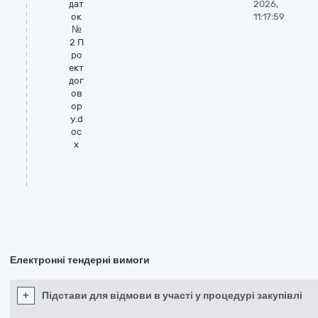
дат
2026,
ок
11:17:59
№
2 П
ро
ект
дог
ов
ор
у.d
oc
x
Електронні тендерні вимоги
+
Підстави для відмови в участі у процедурі закупівлі