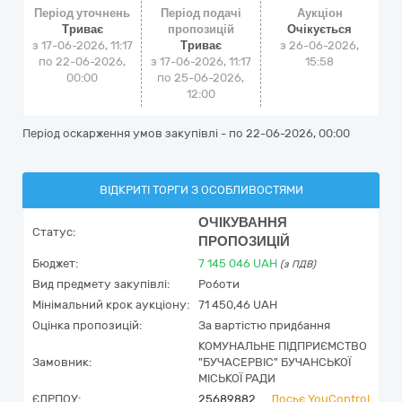
Період уточнень
Період подачі
Аукціон
Триває
пропозицій
Очікується
з 17-06-2026, 11:17
Триває
з
26-06-2026,
по 22-06-2026,
з 17-06-2026, 11:17
15:58
00:00
по 25-06-2026,
12:00
Період оскарження умов закупівлі - по
22-06-2026, 00:00
ВІДКРИТІ ТОРГИ З ОСОБЛИВОСТЯМИ
ОЧІКУВАННЯ
Статус:
ПРОПОЗИЦІЙ
Бюджет:
7 145 046
UAH
(з ПДВ)
Вид предмету закупівлі:
Роботи
Мінімальний крок аукціону:
71 450,46 UAH
Оцінка пропозицій:
За вартістю придбання
КОМУНАЛЬНЕ ПІДПРИЄМСТВО
Замовник:
"БУЧАСЕРВІС" БУЧАНСЬКОЇ
МІСЬКОЇ РАДИ
ЄДРПОУ:
25689882
Досьє YouControl