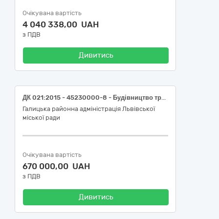
Очікувана вартість
4 040 338,00 UAH
з ПДВ
Дивитись
ДК 021:2015 - 45230000-8 - Будівництво трубопроводів, ліній зв’язку та електропередач, шосе, доріг, аеродромів і залізничних доріг; вирівнювання поверхонь - Заходи з усунення аварій в житловому фонді, а саме: Послуги з поточного ремонту каналізаційного випуску в житловому будинку №8 на вул. Колесси у м. Львові
Галицька районна адміністрація Львівської
міської ради
Очікувана вартість
670 000,00 UAH
з ПДВ
Дивитись