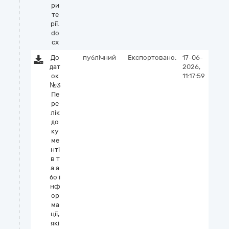
ри
те
рії.
do
cx
До
публічний
Експортовано:
17-06-
дат
2026,
ок
11:17:59
№3
Пе
ре
лік
до
ку
ме
нті
в т
а а
бо і
нф
ор
ма
ції,
які