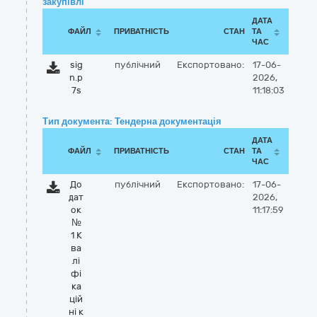
закупівлі
ДАТА
ФАЙЛ
ПРИВАТНІСТЬ
СТАН
ТА
ЧАС
sig
публічний
Експортовано:
17-06-
n.p
2026,
7s
11:18:03
Тип документа: Тендерна документація
ДАТА
ФАЙЛ
ПРИВАТНІСТЬ
СТАН
ТА
ЧАС
До
публічний
Експортовано:
17-06-
дат
2026,
ок
11:17:59
№
1 К
ва
лі
фі
ка
цій
ні к