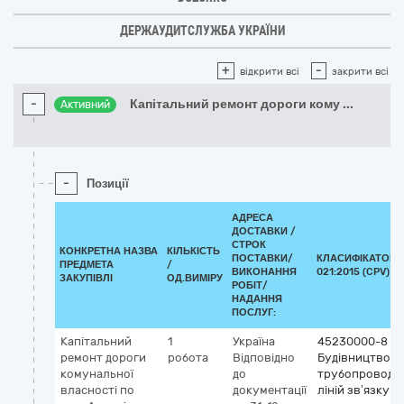
ДЕРЖАУДИТСЛУЖБА УКРАЇНИ
+
-
відкрити всі
закрити всі
-
Капітальний ремонт дороги кому
...
Активний
-
Позиції
АДРЕСА
ДОСТАВКИ /
СТРОК
КОНКРЕТНА НАЗВА
КІЛЬКІСТЬ
ПОСТАВКИ/
КЛАСИФІКАТОР 
ПРЕДМЕТА
/
ВИКОНАННЯ
021:2015 (CPV)
ЗАКУПІВЛІ
ОД.ВИМІРУ
РОБІТ/
НАДАННЯ
ПОСЛУГ:
Капітальний
1
Україна
45230000-8
ремонт дороги
робота
Відповідно
Будівництво
комунальної
до
трубопроводів
власності по
документації
ліній зв’язку т