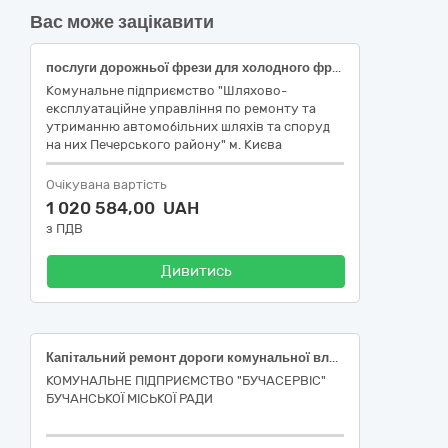
Вас може зацікавити
послуги дорожньої фрези для холодного фрезерування асфальтобетонного покриття (Код за ДК 021:2015 - 45230000-8 - Будівництво трубопроводів, ліній зв’язку та електропередач, шосе, доріг, аеродромів і залізничних доріг; вирівнювання поверхонь)
Комунальне підприємство "Шляхово-
експлуатаційне управління по ремонту та
утриманню автомобільних шляхів та споруд
на них Печерського району" м. Києва
Очікувана вартість
1 020 584,00 UAH
з ПДВ
Дивитись
Капітальний ремонт дороги комунальної власності по вул. Інститутська в м. Буча Київської області
КОМУНАЛЬНЕ ПІДПРИЄМСТВО "БУЧАСЕРВІС"
БУЧАНСЬКОЇ МІСЬКОЇ РАДИ