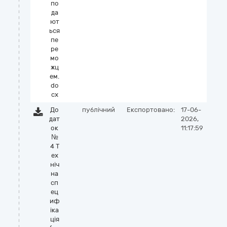
по
да
ют
ься
пе
ре
мо
жц
ем.
do
cx
До
публічний
Експортовано:
17-06-
дат
2026,
ок
11:17:59
№
4 Т
ех
ніч
на
сп
ец
иф
іка
ція