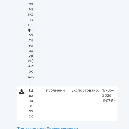
сп
ец
иф
іка
ція
(ро
бо
ти
+р
ес
ур
си)
+.d
oc
x.rt
f
ТД
публічний
Експортовано:
17-06-
до
2026,
ро
11:07:54
га.
do
cx
Тип документа: Проект договору