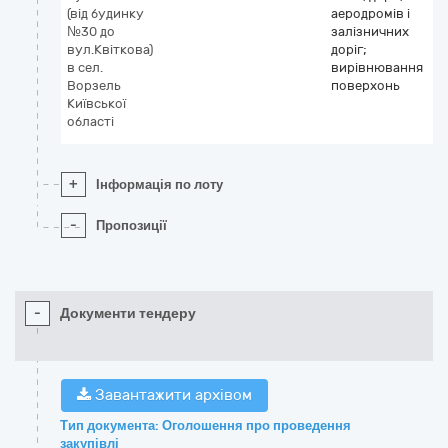
(від будинку
аеродромів і
№30 до
залізничних
вул.Квіткова)
доріг;
в сел.
вирівнювання
Ворзель
поверхонь
Київської
області
+
Інформація по лоту
-
Пропозиції
-
Документи тендеру
Завантажити архівом
Тип документа: Оголошення про проведення
закупівлі