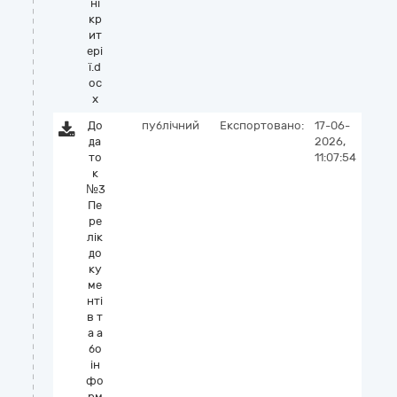
ні
кр
ит
ері
ї.d
oc
x
До
публічний
Експортовано:
17-06-
да
2026,
то
11:07:54
к
№3
Пе
ре
лік
до
ку
ме
нті
в т
а а
бо
ін
фо
рм