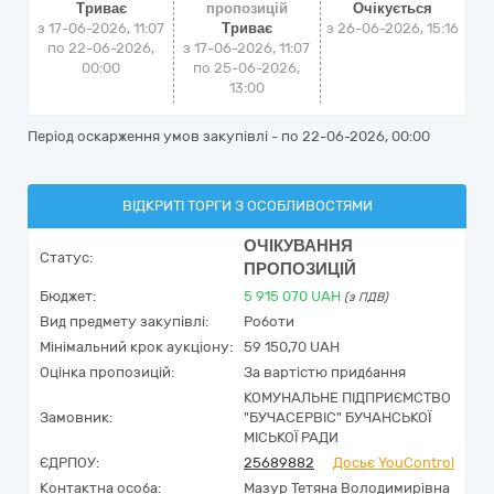
Триває
пропозицій
Очікується
з 17-06-2026, 11:07
Триває
з
26-06-2026, 15:16
по 22-06-2026,
з 17-06-2026, 11:07
00:00
по 25-06-2026,
13:00
Період оскарження умов закупівлі - по
22-06-2026, 00:00
ВІДКРИТІ ТОРГИ З ОСОБЛИВОСТЯМИ
ОЧІКУВАННЯ
Статус:
ПРОПОЗИЦІЙ
Бюджет:
5 915 070
UAH
(з ПДВ)
Вид предмету закупівлі:
Роботи
Мінімальний крок аукціону:
59 150,70 UAH
Оцінка пропозицій:
За вартістю придбання
КОМУНАЛЬНЕ ПІДПРИЄМСТВО
Замовник:
"БУЧАСЕРВІС" БУЧАНСЬКОЇ
МІСЬКОЇ РАДИ
ЄДРПОУ:
25689882
Досьє YouControl
Контактна особа:
Мазур Тетяна Володимирівна