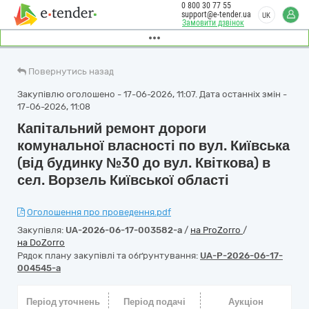
0 800 30 77 55
support@e-tender.ua
UK
Замовити дзвінок
Повернутись назад
Закупівлю оголошено - 17-06-2026, 11:07. Дата останніх змін -
17-06-2026, 11:08
Капітальний ремонт дороги
комунальної власності по вул. Київська
(від будинку №30 до вул. Квіткова) в
сел. Ворзель Київської області
Оголошення про проведення.pdf
Закупівля:
UA-2026-06-17-003582-a
/
на ProZorro
/
на DoZorro
Рядок плану закупівлі та обґрунтування:
UA-P-2026-06-17-
004545-a
Період уточнень
Період подачі
Аукціон