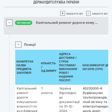
ДЕРЖАУДИТСЛУЖБА УКРАЇНИ
+
-
відкрити всі
закрити всі
-
Капітальний ремонт дороги кому
...
Активний
-
Позиції
АДРЕСА
ДОСТАВКИ /
КОНКРЕТНА
СТРОК
КІЛЬКІСТЬ
НАЗВА
ПОСТАВКИ/
КЛАСИФІКАТОР ДК
/
ПРЕДМЕТА
ВИКОНАННЯ
021:2015 (CPV)
ОД.ВИМІРУ
ЗАКУПІВЛІ
РОБІТ/
НАДАННЯ
ПОСЛУГ:
Капітальний
1
Україна
45230000-8
ремонт
робота
Відповідно
Будівництво
дороги
до
трубопроводів,
комунальної
документації
ліній зв’язку та
власності по
по 31-12-
електропередач,
вул.Київська
2026
шосе, доріг,