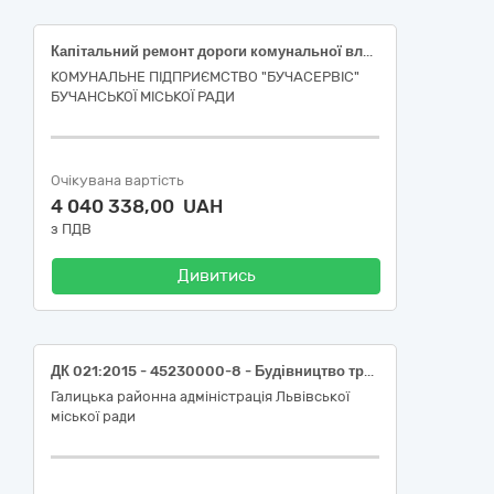
Капітальний ремонт дороги комунальної власності по вул. Інститутська в м. Буча Київської області
КОМУНАЛЬНЕ ПІДПРИЄМСТВО "БУЧАСЕРВІС"
БУЧАНСЬКОЇ МІСЬКОЇ РАДИ
Очікувана вартість
4 040 338,00 UAH
з ПДВ
Дивитись
ДК 021:2015 - 45230000-8 - Будівництво трубопроводів, ліній зв’язку та електропередач, шосе, доріг, аеродромів і залізничних доріг; вирівнювання поверхонь - Заходи з усунення аварій в житловому фонді, а саме: Послуги з поточного ремонту каналізаційного випуску в житловому будинку №8 на вул. Колесси у м. Львові
Галицька районна адміністрація Львівської
міської ради