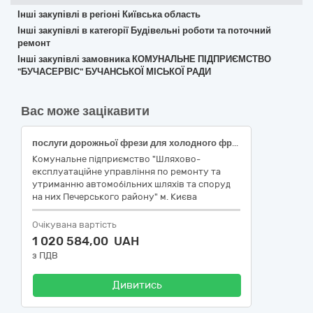
Інші закупівлі в регіоні Київська область
Інші закупівлі в категорії Будівельні роботи та поточний
ремонт
Інші закупівлі замовника КОМУНАЛЬНЕ ПІДПРИЄМСТВО
"БУЧАСЕРВІС" БУЧАНСЬКОЇ МІСЬКОЇ РАДИ
Вас може зацікавити
послуги дорожньої фрези для холодного фрезерування асфальтобетонного покриття (Код за ДК 021:2015 - 45230000-8 - Будівництво трубопроводів, ліній зв’язку та електропередач, шосе, доріг, аеродромів і залізничних доріг; вирівнювання поверхонь)
Комунальне підприємство "Шляхово-
експлуатаційне управління по ремонту та
утриманню автомобільних шляхів та споруд
на них Печерського району" м. Києва
Очікувана вартість
1 020 584,00 UAH
з ПДВ
Дивитись