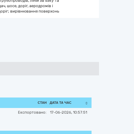
рубопроводів, ліній зв’язку та
ч, шосе, доріг, аеродромів і
доріг; вирівнювання поверхонь
СТАН
ДАТА ТА ЧАС
Експортовано:
17-06-2026, 10:57:51