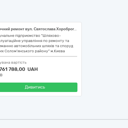
Поточний ремонт вул. Святослава Хороброго (від площі Севастопольської до вул. Святослава Хороброго, 11Б) в Солом'янському районі м. Києва
унальне підприємство "Шляхово-
луатаційне управління по ремонту та
иманню автомобільних шляхів та споруд
их Солом'янського району" м.Києва
увана вартість
 761 788,00 UAH
ДВ
Дивитись