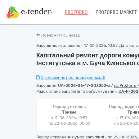
PROZORRO
PROZORRO MARKET
Повернутись назад
Закупівлю оголошено - 17-06-2026, 10:57. Дата остан
Капітальний ремонт дороги комун
Інститутська в м. Буча Київської 
Оголошення про проведення.pdf
Закупівля:
UA-2026-06-17-003252-a
/
на ProZorro
Рядок плану закупівлі та обґрунтування:
UA-P-202
Період уточнень
Період подачі
Триває
Трив
з 17-06-2026, 10:57
з 17-06-202
по 22-06-2026, 00:00
по 25-06-202
Період оскарження умов закупівлі - по
22-06-2026, 