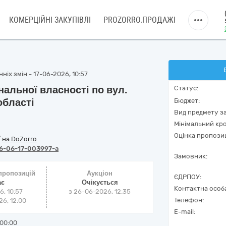
КОМЕРЦІЙНІ ЗАКУПІВЛІ
PROZORRO.ПРОДАЖІ
ніх змін - 17-06-2026, 10:57
альної власності по вул.
Статус:
області
Бюджет:
Вид предмету за
Мінімальний кро
Оцінка пропозиц
/
на DoZorro
6-06-17-003997-a
Замовник:
 пропозицій
Аукціон
ЄДРПОУ:
ає
Очікується
Контактна особ
6, 10:57
з
26-06-2026, 12:35
Телефон:
6, 12:00
E-mail:
00:00