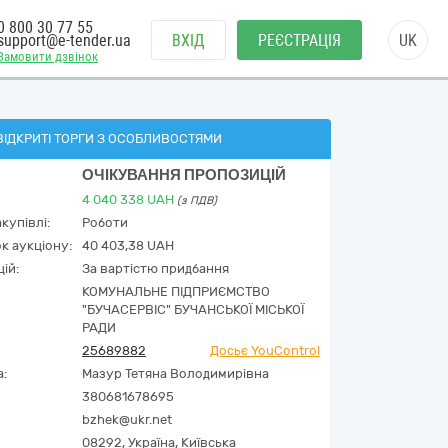
0 800 30 77 55
support@e-tender.ua
ВХІД
РЕЄСТРАЦІЯ
UK
Замовити дзвінок
ВІДКРИТІ ТОРГИ З ОСОБЛИВОСТЯМИ
ОЧІКУВАННЯ ПРОПОЗИЦІЙ
4 040 338
UAH
(з ПДВ)
купівлі:
Роботи
к аукціону:
40 403,38 UAH
ій:
За вартістю придбання
КОМУНАЛЬНЕ ПІДПРИЄМСТВО
"БУЧАСЕРВІС" БУЧАНСЬКОЇ МІСЬКОЇ
РАДИ
25689882
Досьє YouControl
а:
Мазур Тетяна Володимирівна
380681678695
bzhek@ukr.net
08292,
Україна
,
Київська