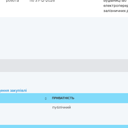
робота
по 31-12-2026
Будівництво т
електропереда
залізничних 
ення закупівлі
ПРИВАТНІСТЬ
публічний