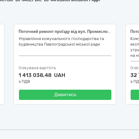
Поточний ремонт проїзду від вул. Промислова до буд.№12, 12а на вул. Калинова в м.Павлоград
Управління комунального господарства та
Ком
будівництва Павлоградської міської ради
експ
утр
на н
Очікувана вартість
Очік
1 413 038,48 UAH
32
з ПДВ
з П
Дивитись