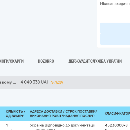
Місцезнаходжен
МОГИ/СКАРГИ
DOZORRO
ДЕРЖАУДИТСЛУЖБА УКРАЇНИ
и кому
...
4 040 338
UAH
(з ПДВ)
КІЛЬКІСТЬ /
АДРЕСА ДОСТАВКИ /
СТРОК ПОСТАВКИ/
КЛАСИФІКАТОР 
ОД.ВИМІРУ
ВИКОНАННЯ РОБІТ/НАДАННЯ ПОСЛУГ:
1
Україна
Відповідно до документації
45230000-8