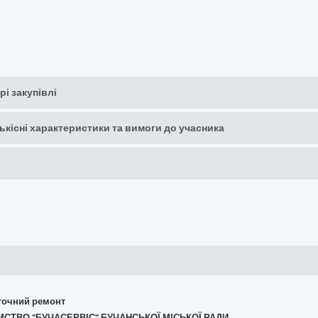
рі закупівлі
кількісні характеристики та вимоги до учасника
поточний ремонт
ЄМСТВО "БУЧАСЕРВІС" БУЧАНСЬКОЇ МІСЬКОЇ РАДИ