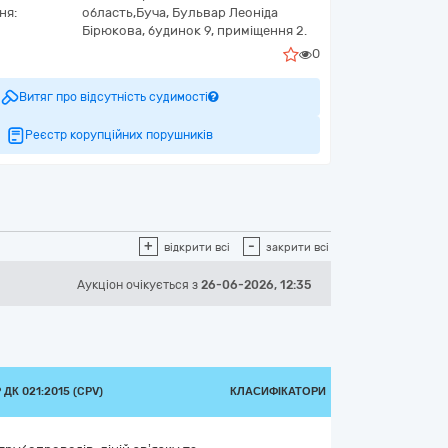
ня:
область,
Буча,
Бульвар Леоніда
Бірюкова, будинок 9, приміщення 2.
0
Витяг про відсутність судимості
Реєстр корупційних порушників
+
-
відкрити всі
закрити всі
Аукціон
очікується
з
26-06-2026, 12:35
ДК 021:2015 (CPV)
КЛАСИФІКАТОРИ