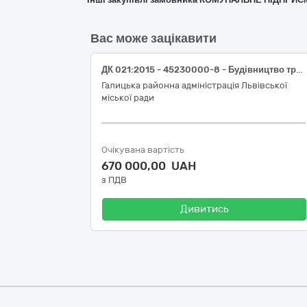
Вас може зацікавити
ДК 021:2015 - 45230000-8 - Будівництво трубопроводів, ліній зв’язку та електропередач, шосе, доріг, аеродромів і залізничних доріг; вирівнювання поверхонь - Заходи з усунення аварій в житловому фонді, а саме: Послуги з поточного ремонту каналізаційного випуску в житловому будинку №8 на вул. Колесси у м. Львові
Галицька районна адміністрація Львівської
міської ради
Очікувана вартість
670 000,00 UAH
з ПДВ
Дивитись