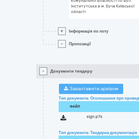
комунальної власності по вул.
Інститутська в м. Буча Київської
області
+
Інформація по лоту
-
Пропозиції
-
Документи тендеру
Завантажити архівом
Тип документа: Оголошення про провед
ФАЙЛ
sign.p7s
Тип документа: Тендерна документація