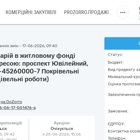
КОМЕРЦІЙНІ ЗАКУПІВЛІ
PROZORRO.ПРОДАЖІ
нніх змін - 17-06-2026, 09:40
арій в житловому фонді
Статус:
дресою: проспект Ювілейний,
Бюджет:
Вид предмету за
15-45260000-7 Покрівельні
Мінімальний кро
дівельні роботи)
Оцінка пропозиц
Забезпечення пр
/
на DoZorro
6-06-17-001476-a
Замовник:
 пропозицій
Аукціон
ЄДРПОУ:
ться
Очікується
Контактна особ
6, 09:42
з
26-06-2026, 15:06
Телефон:
6, 09:00