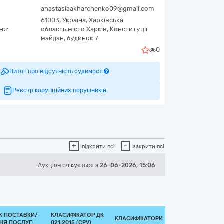
anastasiaakharchenko09@gmail.com
61003,
Україна
,
Харківська
ня:
область,
місто Харків,
Конституції
майдан, будинок 7
0
Витяг про відсутність судимості
Реєстр корупційних порушників
+
-
відкрити всі
закрити всі
Аукціон
очікується
з
26-06-2026, 15:06
К ПОСТАВКИ/
КЛАСИФІКАТОР ДК
КЛАСИФІКАТОРИ
НЯ ПОСЛУГ:
021:2015 (CPV)