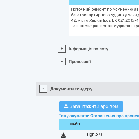
Поточний ремонт по усуненню ав
багатоквартирного будинку за ад
42, місто Харків (код ДК 021:2015
та інші спеціалізовані будівельні 
+
Інформація по лоту
-
Пропозиції
-
Документи тендеру
Завантажити архівом
Тип документа: Оголошення про провед
ФАЙЛ
sign.p7s