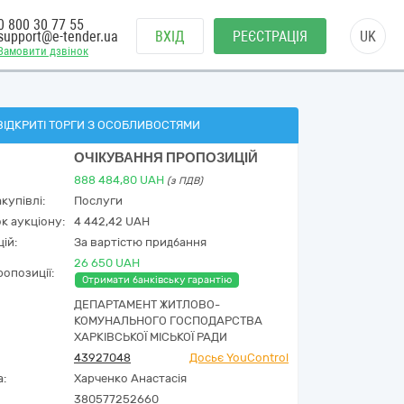
0 800 30 77 55
support@e-tender.ua
ВХІД
РЕЄСТРАЦІЯ
UK
Замовити дзвінок
ВІДКРИТІ ТОРГИ З ОСОБЛИВОСТЯМИ
ОЧІКУВАННЯ ПРОПОЗИЦІЙ
888 484,80
UAH
(з ПДВ)
купівлі:
Послуги
к аукціону:
4 442,42 UAH
ій:
За вартістю придбання
26 650 UAH
опозиції:
Отримати банківську гарантію
ДЕПАРТАМЕНТ ЖИТЛОВО-
КОМУНАЛЬНОГО ГОСПОДАРСТВА
ХАРКІВСЬКОЇ МІСЬКОЇ РАДИ
43927048
Досьє YouControl
а:
Харченко Анастасія
380577252660