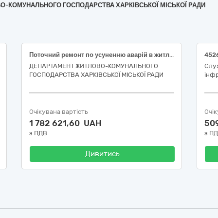
ОВО-КОМУНАЛЬНОГО ГОСПОДАРСТВА ХАРКІВСЬКОЇ МІСЬКОЇ РАДИ
Поточний ремонт по усуненню аварій в житловому фонді багатоквартирного будинку за адресою: вулиця Гвардійців-Широнінців, 40-Д, місто Харків (код ДК 021:2015-45260000-7 Покрівельні роботи та інші спеціалізовані будівельні роботи)
ДЕПАРТАМЕНТ ЖИТЛОВО-КОМУНАЛЬНОГО
Слу
ГОСПОДАРСТВА ХАРКІВСЬКОЇ МІСЬКОЇ РАДИ
інфр
Очікувана вартість
Очік
1 782 621,60 UAH
50
з ПДВ
з П
Дивитись