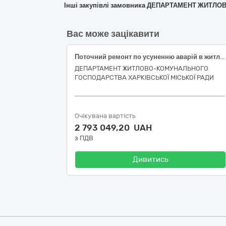
Інші закупівлі замовника ДЕПАРТАМЕНТ ЖИТЛ
Вас може зацікавити
Поточний ремонт по усуненню аварій в житловому фонді багатоквартирного будинку за адресою: вулиця Косарєва, 29, місто Харків (код ДК 021:2015-45260000-7 Покрівельні роботи та інші спеціалізовані будівельні роботи)
ДЕПАРТАМЕНТ ЖИТЛОВО-КОМУНАЛЬНОГО
ГОСПОДАРСТВА ХАРКІВСЬКОЇ МІСЬКОЇ РАДИ
Очікувана вартість
2 793 049,20 UAH
з ПДВ
Дивитись