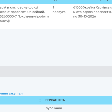
арій в житловому фонді
1
61000
Україна
Харківськ
ресою: проспект Ювілейний,
послуга
місто Харків
проспект Ю
-45260000-7 Покрівельні роботи
по 30-10-2026
роботи)
ення закупівлі
ПРИВАТНІСТЬ
публічний