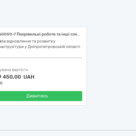
45260000-7 Покрівельні роботи та інші спеціалізовані будівельні роботи(Поточний ремонт покрівлі адміністративної будівлі за адресою: м.Дніпро, вул.Паторжинського,17)
жба відновлення та розвитку
аструктури у Дніпропетровській області
увана вартість
9 450,00 UAH
ДВ
Дивитись