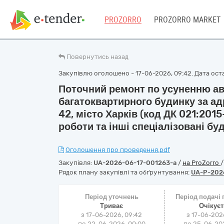
PROZORRO
PROZORRO MARKET
Повернутись назад
Закупівлю оголошено - 17-06-2026, 09:42. Дата оста
Поточний ремонт по усуненню ав
багатоквартирного будинку за а
42, місто Харків (код ДК 021:20
роботи та інші спеціалізовані бу
Оголошення про проведення.pdf
Закупівля:
UA-2026-06-17-001263-a
/
на ProZorro
Рядок плану закупівлі та обґрунтування:
UA-P-202
Період уточнень
Період подачі
Триває
Очікує
з 17-06-2026, 09:42
з 17-06-202
по 22-06-2026, 00:00
по 25-06-202