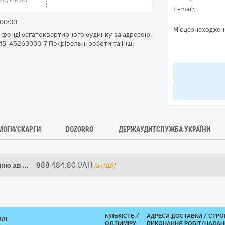
E-mail:
00:00
Місцезнаходжен
фонді багатоквартирного будинку за адресою:
015-45260000-7 Покрівельні роботи та інші
МОГИ/СКАРГИ
DOZORRO
ДЕРЖАУДИТСЛУЖБА УКРАЇНИ
нню ав
...
888 484,80
UAH
(з ПДВ)
КІЛЬКІСТЬ /
АДРЕСА ДОСТАВКИ /
СТРО
ВЛІ
ОД.ВИМІРУ
ВИКОНАННЯ РОБІТ/НАДАН