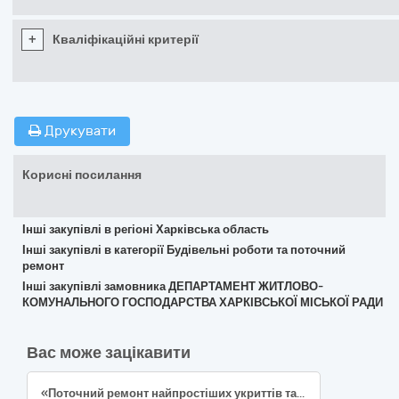
+
Кваліфікаційні критерії
Друкувати
Корисні посилання
Інші закупівлі в регіоні Харківська область
Інші закупівлі в категорії Будівельні роботи та поточний
ремонт
Інші закупівлі замовника ДЕПАРТАМЕНТ ЖИТЛОВО-
КОМУНАЛЬНОГО ГОСПОДАРСТВА ХАРКІВСЬКОЇ МІСЬКОЇ РАДИ
Вас може зацікавити
«Поточний ремонт найпростіших укриттів та захисних споруд цивільного захисту в Ліцей «Фінансовий» Подільського району м. Києва, Проспект Георгія Гонгадзе, 32 Є; м. Київ Згідно код ДК 021:2015: 45450000-6 «Інші завершальні будівельні роботи»