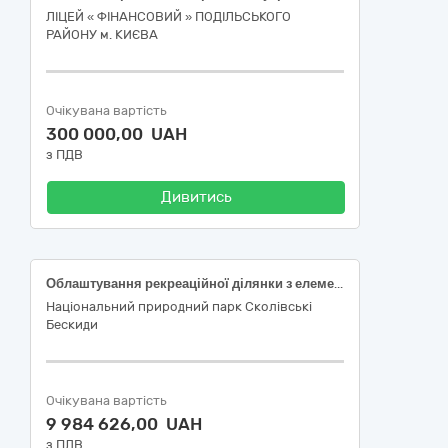
ЛІЦЕЙ « ФІНАНСОВИЙ » ПОДІЛЬСЬКОГО
РАЙОНУ м. КИЄВА
Очікувана вартість
300 000,00 UAH
з ПДВ
Дивитись
Облаштування рекреаційної ділянки з елементами рекреаційної інфраструктури для короткострокового відпочинку та оздоровлення населення за адресою: урочище "Дубравка" м. Сколе, Стрийський р-н, Львівська обл. Коригування (ДК 021:2015: 45453000-7— Капітальний ремонт і реставрація)
Національний природний парк Сколівські
Бескиди
Очікувана вартість
9 984 626,00 UAH
з ПДВ