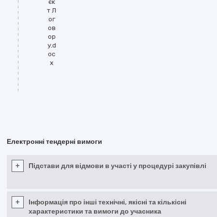
єк
т Л
ог
ов
ор
у.d
oc
x
Електронні тендерні вимоги
+
Підстави для відмови в участі у процедурі закупівлі
+
Інформація про інші технічні, якісні та кількісні
характеристики та вимоги до учасника