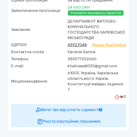
Оцінка пропозицій:
За вартістю придбання
24 660 UAH
Забезпечення пропозиції:
Отримати банківську гарантію
ДЕПАРТАМЕНТ ЖИТЛОВО-
КОМУНАЛЬНОГО
Замовник:
ГОСПОДАРСТВА ХАРКІВСЬКОЇ
МІСЬКОЇ РАДИ
ЄДРПОУ:
43927048
Досьє YouControl
Контактна особа:
Євгенія Халіна
Телефон:
380577252660
E-mail:
khalinaea8030@gmail.com
61003,
Україна
,
Харківська
область,
місто Харків,
Місцезнаходження:
Конституції майдан, будинок
7
0
Витяг про відсутність судимості
Реєстр корупційних порушників