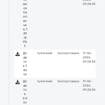
шо
09:28:34
се
Са
лті
вс
ьк
е, 1
39
-В.
PD
F
До
публічний
Експортовано:
17-06-
да
2026,
то
09:28:34
к 1.
do
cx
До
публічний
Експортовано:
17-06-
да
2026,
то
09:28:34
к
2.d
oc