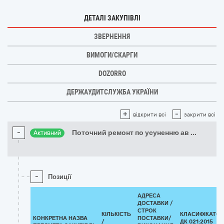
ДЕТАЛІ ЗАКУПІВЛІ
ЗВЕРНЕННЯ
ВИМОГИ/СКАРГИ
DOZORRO
ДЕРЖАУДИТСЛУЖБА УКРАЇНИ
+
-
відкрити всі
закрити всі
-
Поточний ремонт по усуненню ав
...
Активний
-
Позиції
АДРЕСА
ДОСТАВКИ /
СТРОК
КІЛЬКІСТЬ
КЛАСИФІКАТОР
КОНКРЕТНА НАЗВА
ПОСТАВКИ/
/
ДК 021:2015