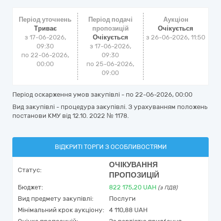
Період уточнень
Період подачі
Аукціон
Триває
пропозицій
Очікується
з 17-06-2026,
Очікується
з
26-06-2026, 11:50
09:30
з 17-06-2026,
по 22-06-2026,
09:30
00:00
по 25-06-2026,
09:00
Період оскарження умов закупівлі - по
22-06-2026, 00:00
Вид закупівлі - процедура закупівлі. З урахуванням положень
постанови КМУ від 12.10. 2022 № 1178.
ВІДКРИТІ ТОРГИ З ОСОБЛИВОСТЯМИ
ОЧІКУВАННЯ
Статус:
ПРОПОЗИЦІЙ
Бюджет:
822 175,20
UAH
(з ПДВ)
Вид предмету закупівлі:
Послуги
Мінімальний крок аукціону:
4 110,88 UAH