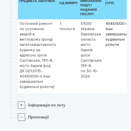
ПРЕДМЕТА ЗАКУПІВЛІ
ВИКОНАННЯ
ОД.ВИМІРУ
(CPV)
РОБІТ/
НАДАННЯ
ПОСЛУГ:
Поточний ремонт
1
61000
45450000-6
по усуненню
послуга
Україна
Інші
аварій в
Харківська
завершальні
житловому фонді
область
будівельні
багатоквартирного
місто
роботи
будинку за
Харків
адресою: шосе
шосе
Салтівське, 139-В,
Салтівське,
місто Харків (код
139-В
ДК 021:2015-
по 30-10-
45450000-6 Інші
2026
завершальні
будівельні роботи)
+
Інформація по лоту
-
Пропозиції