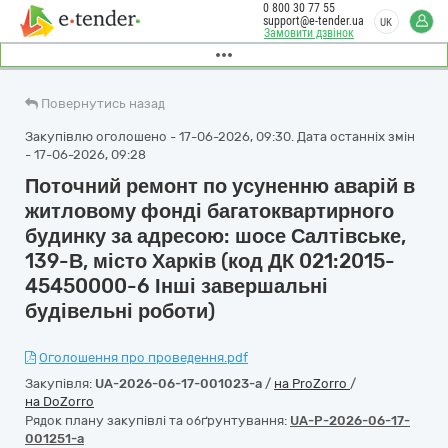
0 800 30 77 55
support@e-tender.ua
UK
Замовити дзвінок
Повернутись назад
Закупівлю оголошено - 17-06-2026, 09:30. Дата останніх змін
- 17-06-2026, 09:28
Поточний ремонт по усуненню аварій в
житловому фонді багатоквартирного
будинку за адресою: шосе Салтівське,
139-В, місто Харків (код ДК 021:2015-
45450000-6 Інші завершальні
будівельні роботи)
Оголошення про проведення.pdf
Закупівля:
UA-2026-06-17-001023-a
/
на ProZorro
/
на DoZorro
Рядок плану закупівлі та обґрунтування:
UA-P-2026-06-17-
001251-a