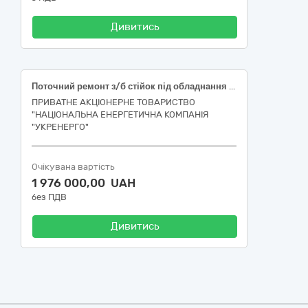
Дивитись
Поточний ремонт з/б стійок під обладнання та порталів об'єктів Київського РЦОМ Північного ТУОМ (інв.№№124_102_08; 124_103_08; 122_103_8126/60_08; 24\51101\10434; 24\51102\11594/08) 45450000-6 Інші завершальні будівельні роботи
ПРИВАТНЕ АКЦІОНЕРНЕ ТОВАРИСТВО
"НАЦІОНАЛЬНА ЕНЕРГЕТИЧНА КОМПАНІЯ
"УКРЕНЕРГО"
Очікувана вартість
1 976 000,00 UAH
без ПДВ
Дивитись