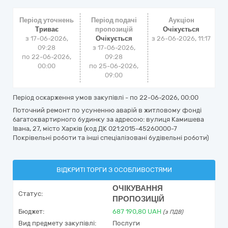
Період уточнень
Період подачі
Аукціон
Триває
пропозицій
Очікується
з 17-06-2026,
Очікується
з
26-06-2026, 11:17
09:28
з 17-06-2026,
по 22-06-2026,
09:28
00:00
по 25-06-2026,
09:00
Період оскарження умов закупівлі - по
22-06-2026, 00:00
Поточний ремонт по усуненню аварій в житловому фонді
багатоквартирного будинку за адресою: вулиця Камишева
Івана, 27, місто Харків (код ДК 021:2015-45260000-7
Покрівельні роботи та інші спеціалізовані будівельні роботи)
ВІДКРИТІ ТОРГИ З ОСОБЛИВОСТЯМИ
ОЧІКУВАННЯ
Статус:
ПРОПОЗИЦІЙ
Бюджет:
687 190,80
UAH
(з ПДВ)
Вид предмету закупівлі:
Послуги