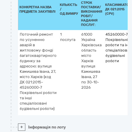
СТРОК
КІЛЬКІСТЬ
КЛАСИФІКАТОР
КОНКРЕТНА НАЗВА
ПОСТАВКИ/
/
ДК 021:2015
ПРЕДМЕТА ЗАКУПІВЛІ
ВИКОНАННЯ
ОД.ВИМІРУ
(CPV)
РОБІТ/
НАДАННЯ
ПОСЛУГ:
Поточний ремонт
1
61000
45260000-7
по усуненню
послуга
Україна
Покрівельні
аварій в
Харківська
роботи та інші
житловому фонді
область
спеціалізован
багатоквартирного
місто
будівельні
будинку за
Харків
роботи
адресою: вулиця
вулиця
Камишева Івана, 27,
Камишева
місто Харків (код
Івана, 27
ДК 021:2015-
по 30-10-
45260000-7
2026
Покрівельні роботи
та інші
спеціалізовані
будівельні роботи)
+
Інформація по лоту