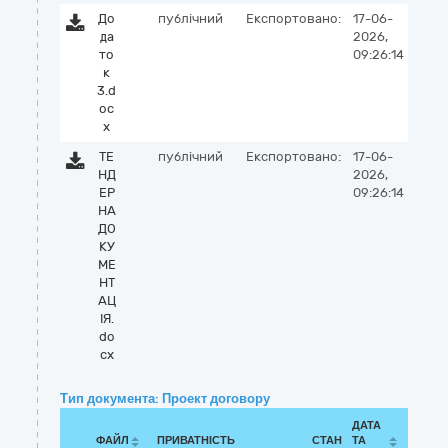
До
публічний
Експортовано:
17-06-
да
2026,
то
09:26:14
к
3.d
oc
x
ТЕ
публічний
Експортовано:
17-06-
НД
2026,
ЕР
09:26:14
НА
ДО
КУ
МЕ
НТ
АЦ
ІЯ.
do
cx
Тип документа: Проект договору
ДАТА
ФАЙЛ
ПРИВАТНІСТЬ
СТАН
ТА