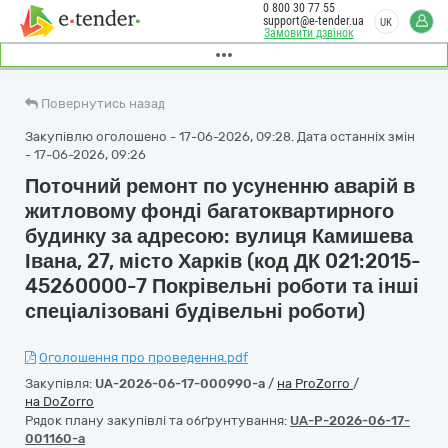
0 800 30 77 55
support@e-tender.ua
UK
Замовити дзвінок
Повернутись назад
Закупівлю оголошено - 17-06-2026, 09:28. Дата останніх змін
- 17-06-2026, 09:26
Поточний ремонт по усуненню аварій в
житловому фонді багатоквартирного
будинку за адресою: вулиця Камишева
Івана, 27, місто Харків (код ДК 021:2015-
45260000-7 Покрівельні роботи та інші
спеціалізовані будівельні роботи)
Оголошення про проведення.pdf
Закупівля:
UA-2026-06-17-000990-a
/
на ProZorro
/
на DoZorro
Рядок плану закупівлі та обґрунтування:
UA-P-2026-06-17-
001160-a