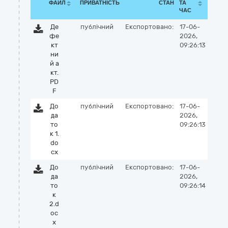
ФАЙЛ
ПРИВАТНІСТЬ
СТАН
ТА
ЧАС
Де
публічний
Експортовано:
17-06-
фе
2026,
кт
09:26:13
ни
й а
кт.
PD
F
До
публічний
Експортовано:
17-06-
да
2026,
то
09:26:13
к 1.
do
cx
До
публічний
Експортовано:
17-06-
да
2026,
то
09:26:14
к
2.d
oc
x