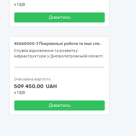
з ПДВ
Дивитись
45260000-7 Покрівельні роботи та інші спеціалізовані будівельні роботи(Поточний ремонт покрівлі адміністративної будівлі за адресою: м.Дніпро, вул.Паторжинського,17)
Служба відновлення та розвитку
інфраструктури у Дніпропетровській області
Очікувана вартість
509 450,00 UAH
з ПДВ
Дивитись