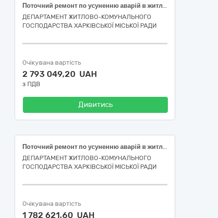
Поточний ремонт по усуненню аварій в житловому фонді багатоквартирного будинку за адресою: вулиця Косарєва, 29, місто Харків (код ДК 021:2015-45260000-7 Покрівельні роботи та інші спеціалізовані будівельні роботи)
ДЕПАРТАМЕНТ ЖИТЛОВО-КОМУНАЛЬНОГО
ГОСПОДАРСТВА ХАРКІВСЬКОЇ МІСЬКОЇ РАДИ
Очікувана вартість
2 793 049,20 UAH
з ПДВ
Дивитись
Поточний ремонт по усуненню аварій в житловому фонді багатоквартирного будинку за адресою: вулиця Гвардійців-Широнінців, 40-Д, місто Харків (код ДК 021:2015-45260000-7 Покрівельні роботи та інші спеціалізовані будівельні роботи)
ДЕПАРТАМЕНТ ЖИТЛОВО-КОМУНАЛЬНОГО
ГОСПОДАРСТВА ХАРКІВСЬКОЇ МІСЬКОЇ РАДИ
Очікувана вартість
1 782 621,60 UAH