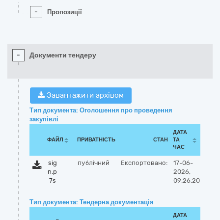
-
Пропозиції
-
Документи тендеру
Завантажити архівом
Тип документа: Оголошення про проведення
закупівлі
ДАТА
ФАЙЛ
ПРИВАТНІСТЬ
СТАН
ТА
ЧАС
sig
публічний
Експортовано:
17-06-
n.p
2026,
7s
09:26:20
Тип документа: Тендерна документація
ДАТА