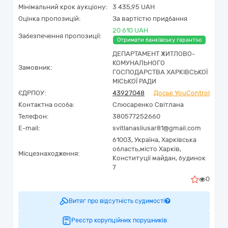
Мінімальний крок аукціону:
3 435,95 UAH
Оцінка пропозицій:
За вартістю придбання
20 610 UAH
Забезпечення пропозиції:
Отримати банківську гарантію
ДЕПАРТАМЕНТ ЖИТЛОВО-
КОМУНАЛЬНОГО
Замовник:
ГОСПОДАРСТВА ХАРКІВСЬКОЇ
МІСЬКОЇ РАДИ
ЄДРПОУ:
43927048
Досьє YouControl
Контактна особа:
Слюсаренко Світлана
Телефон:
380577252660
E-mail:
svitlanasliusar81@gmail.com
61003,
Україна
,
Харківська
область,
місто Харків,
Місцезнаходження:
Конституції майдан, будинок
7
0
Витяг про відсутність судимості
Реєстр корупційних порушників