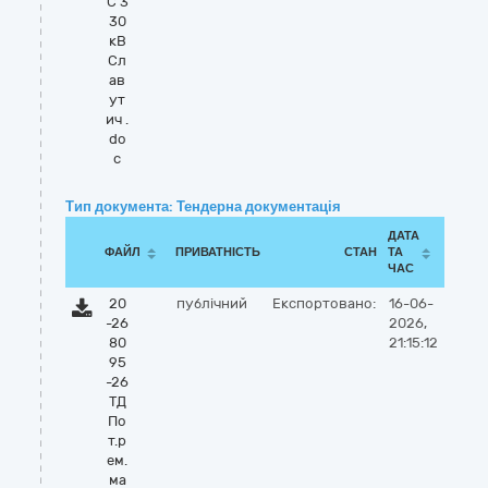
С 3
30
кВ
Сл
ав
ут
ич .
do
c
Тип документа: Тендерна документація
ДАТА
ФАЙЛ
ПРИВАТНІСТЬ
СТАН
ТА
ЧАС
20
публічний
Експортовано:
16-06-
-26
2026,
80
21:15:12
95
-26
ТД
По
т.р
ем.
ма