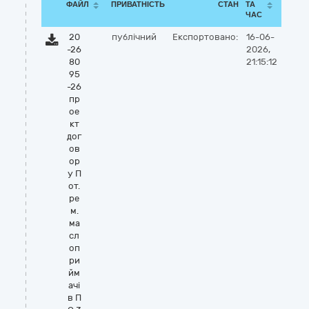
ФАЙЛ
ПРИВАТНІСТЬ
СТАН
ТА
ЧАС
20
публічний
Експортовано:
16-06-
-26
2026,
80
21:15:12
95
-26
пр
ое
кт
дог
ов
ор
у П
от.
ре
м.
ма
сл
оп
ри
йм
ачі
в П