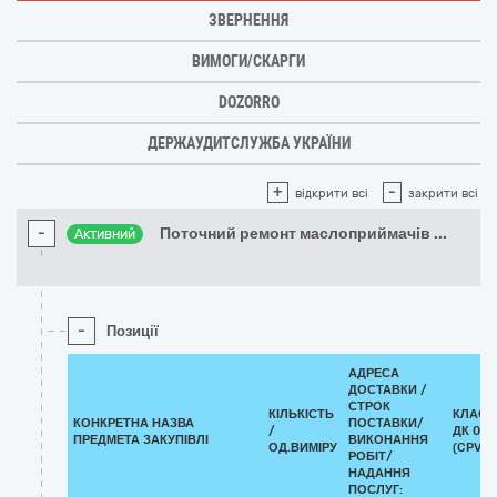
ЗВЕРНЕННЯ
ВИМОГИ/СКАРГИ
DOZORRO
ДЕРЖАУДИТСЛУЖБА УКРАЇНИ
+
-
відкрити всі
закрити всі
-
Поточний ремонт маслоприймачів
...
Активний
-
Позиції
АДРЕСА
ДОСТАВКИ /
СТРОК
КІЛЬКІСТЬ
КЛАСИ
КОНКРЕТНА НАЗВА
ПОСТАВКИ/
/
ДК 021
ПРЕДМЕТА ЗАКУПІВЛІ
ВИКОНАННЯ
ОД.ВИМІРУ
(CPV)
РОБІТ/
НАДАННЯ
ПОСЛУГ: