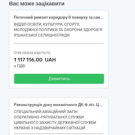
Вас може зацікавити
Поточний ремонт коридору ІІ поверху та санвузлів початкової школи Іршанського ліцею Житомирської області по вул. Шевченка, 11 селище Іршанськ Коростенського району Житомирсько області (ДК 021:2015 - 45450000-6 - Інші завершальні будівельні роботи)
ВІДДІЛ ОСВІТИ, КУЛЬТУРИ, СПОРТУ,
МОЛОДІЖНОЇ ПОЛІТИКИ ТА ОХОРОНИ ЗДОРОВ'Я
ІРШАНСЬКОЇ СЕЛИЩНОЇ РАДИ
Очікувана вартість
1 117 116,00 UAH
з ПДВ
Дивитись
Реконструкція доку механічного ДК-8 літ. Ц та будівлі АТБ літ. Н, Н', Н'' під споруди відкритого типу для зберігання та обслуговування авіаційної техніки за адресою: Закарпатська обл., м. Ужгород, вулиця ___________, будинок ____, _____». Коригування.
СПЕЦІАЛЬНИЙ АВІАЦІЙНИЙ ЗАГІН
ОПЕРАТИВНО-РЯТУВАЛЬНОЇ СЛУЖБИ
ЦИВІЛЬНОГО ЗАХИСТУ ДЕРЖАВНОЇ СЛУЖБИ
УКРАЇНИ З НАДЗВИЧАЙНИХ СИТУАЦІЙ