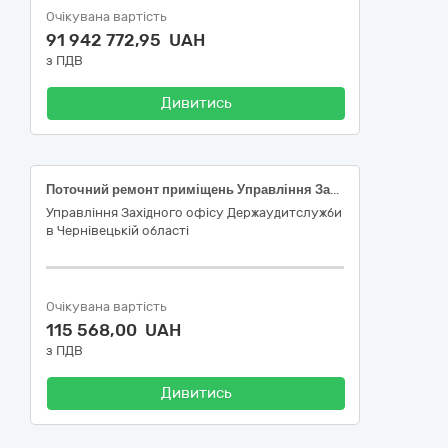
Очікувана вартість
91 942 772,95 UAH
з ПДВ
Дивитись
Поточний ремонт приміщень Управління Західного офісу Держаудитслужби в Чернівецькій області (вул. Котляревського, 1, м.Чернівці)
Управління Західного офісу Держаудитслужби
в Чернівецькій області
Очікувана вартість
115 568,00 UAH
з ПДВ
Дивитись