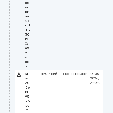
сл
оп
ри
йм
ачі
в П
С 3
30
кВ
Сл
ав
ут
ич .
do
c
Тит
публічний
Експортовано:
16-06-
ул
2026,
20
21:15:12
-26
80
95
-26
.pd
f