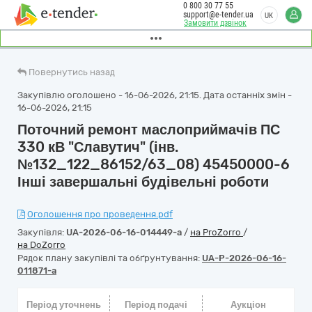
0 800 30 77 55
support@e-tender.ua
UK
Замовити дзвінок
Повернутись назад
Закупівлю оголошено - 16-06-2026, 21:15. Дата останніх змін -
16-06-2026, 21:15
Поточний ремонт маслоприймачів ПС
330 кВ "Славутич" (інв.
№132_122_86152/63_08) 45450000-6
Інші завершальні будівельні роботи
Оголошення про проведення.pdf
Закупівля:
UA-2026-06-16-014449-a
/
на ProZorro
/
на DoZorro
Рядок плану закупівлі та обґрунтування:
UA-P-2026-06-16-
011871-a
Період уточнень
Період подачі
Аукціон