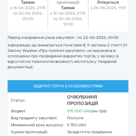
Триває
пропозицій
Очікується
з 16-06-2026, 21:15
Триває
з
26-06-2026, 11:51
по 22-06-2026,
з 16-06-2026, 21:15
00:00
по 25-06-2026,
12:00
Період оскарження умов закупівлі - по
22-06-2026, 00:00
Інформація, що вимагається пунктами 8, 9 частини 2 статті 21
Закону України «Про публічні закупівлі», не зазначена в
оголошенні про проведення відкритих торгів, у зв’язку із
відсутністю технічної можливості, міститься у тендерній
документації.
ВІДКРИТІ ТОРГИ З ОСОБЛИВОСТЯМИ
ОЧІКУВАННЯ
Статус:
ПРОПОЗИЦІЙ
Бюджет:
515 000
UAH
(без ПДВ)
Вид предмету закупівлі:
Послуги
Мінімальний крок аукціону:
5 150 UAH
Оцінка пропозицій:
За вартістю придбання