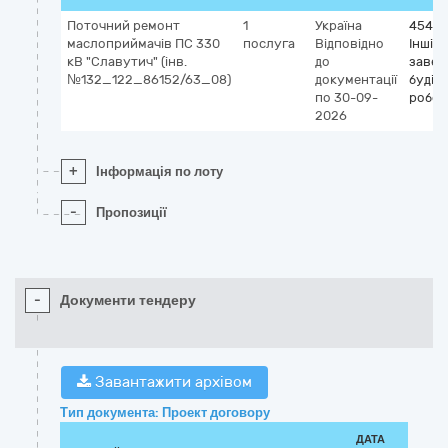
Поточний ремонт
1
Україна
45450
маслоприймачів ПС 330
послуга
Відповідно
Інші
кВ "Славутич" (інв.
до
завер
№132_122_86152/63_08)
документації
будів
по 30-09-
робот
2026
+
Інформація по лоту
-
Пропозиції
-
Документи тендеру
Завантажити архівом
Тип документа: Проект договору
ДАТА