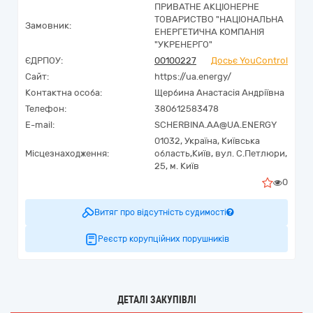
ПРИВАТНЕ АКЦІОНЕРНЕ
ТОВАРИСТВО "НАЦІОНАЛЬНА
Замовник:
ЕНЕРГЕТИЧНА КОМПАНІЯ
"УКРЕНЕРГО"
ЄДРПОУ:
00100227
Досьє YouControl
Сайт:
https://ua.energy/
Контактна особа:
Щербина Анастасія Андріївна
Телефон:
380612583478
E-mail:
SCHERBINA.AA@UA.ENERGY
01032,
Україна
,
Київська
Місцезнаходження:
область,
Київ,
вул. С.Петлюри,
25, м. Київ
0
Витяг про відсутність судимості
Реєстр корупційних порушників
ДЕТАЛІ ЗАКУПІВЛІ