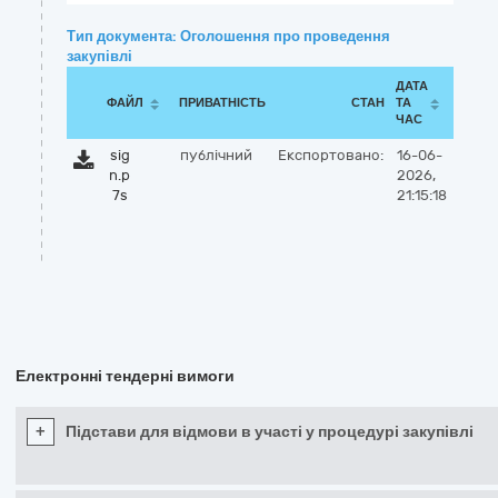
Тип документа: Оголошення про проведення
закупівлі
ДАТА
ФАЙЛ
ПРИВАТНІСТЬ
СТАН
ТА
ЧАС
sig
публічний
Експортовано:
16-06-
n.p
2026,
7s
21:15:18
Електронні тендерні вимоги
+
Підстави для відмови в участі у процедурі закупівлі