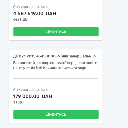
Очікувана вартість
4 687 619,00 UAH
без ПДВ
Дивитись
ДК 021:2015 45450000-6 Інші завершальні будівельні роботи ( Поточний ремонт класної кімнати з облаштування STEM-лабораторії у Бахмацькому ЗЗСО І-ІІІ ступенів №5 Бахмацької міської ради за адресою: Чернігівська обл., Ніжинський р-н, м. Бахмач, вул. О.Мартинова,3 )
Бахмацький заклад загальної середньої освіти
І-ІІІ ступенів №5 Бахмацької міської ради
Очікувана вартість
179 000,00 UAH
з ПДВ
Дивитись