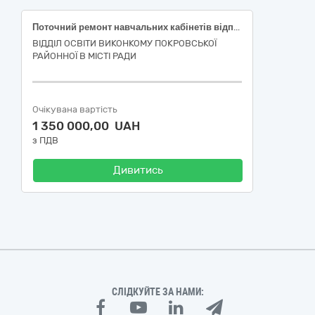
Поточний ремонт навчальних кабінетів відповідно до сучасних вимог організації освітнього середовища в Криворізькому Покровському ліцеї КМР ДО (українська філологія)
ВІДДІЛ ОСВІТИ ВИКОНКОМУ ПОКРОВСЬКОЇ
РАЙОННОЇ В МІСТІ РАДИ
Очікувана вартість
1 350 000,00 UAH
з ПДВ
Дивитись
СЛІДКУЙТЕ ЗА НАМИ: