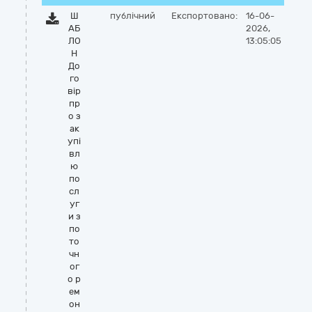
Ш
публічний
Експортовано:
16-06-
АБ
2026,
ЛО
13:05:05
Н
До
го
вір
пр
о з
ак
упі
вл
ю
по
сл
уг
и з
по
то
чн
ог
о р
ем
он