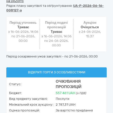
на DoZorro
Рядок плану закупівлі та обґрунтування:
UA-P-2026-06-16-
008127-a
Період уточнень
Період подачі
Аукціон
Триває
пропозицій
Очікується
з 16-06-2026, 14:06
Триває
з
24-06-2026,
по 21-06-2026,
з 16-06-2026, 14:06
15:37
00:00
по 24-06-2026,
00:00
Період оскарження умов закупівлі - по
21-06-2026, 00:00
ВІДКРИТІ ТОРГИ З ОСОБЛИВОСТЯМИ
ОЧІКУВАННЯ
Статус:
ПРОПОЗИЦІЙ
Бюджет:
557 461
UAH
(з ПДВ)
Вид предмету закупівлі:
Послуги
Мінімальний крок аукціону:
2 787,31 UAH
Оцінка пропозицій:
За вартістю придбання