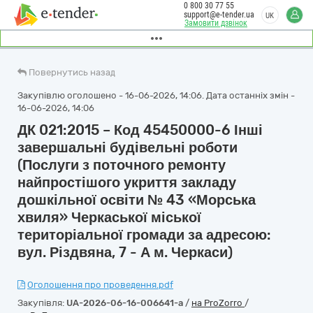
0 800 30 77 55
support@e-tender.ua
UK
Замовити дзвінок
Повернутись назад
Закупівлю оголошено - 16-06-2026, 14:06. Дата останніх змін -
16-06-2026, 14:06
ДК 021:2015 – Код 45450000-6 Інші
завершальні будівельні роботи
(Послуги з поточного ремонту
найпростішого укриття закладу
дошкільної освіти № 43 «Морська
хвиля» Черкаської міської
територіальної громади за адресою:
вул. Різдвяна, 7 - А м. Черкаси)
Оголошення про проведення.pdf
Закупівля:
UA-2026-06-16-006641-a
/
на ProZorro
/