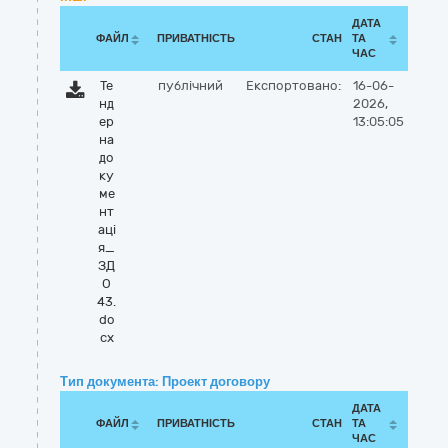
ДАТА
ФАЙЛ
ПРИВАТНІСТЬ
СТАН
ТА
ЧАС
Те
публічний
Експортовано:
16-06-
нд
2026,
ер
13:05:05
на
до
ку
ме
нт
аці
я_
ЗД
О
43.
do
cx
Тип документа: Проект договору
ДАТА
ФАЙЛ
ПРИВАТНІСТЬ
СТАН
ТА
ЧАС