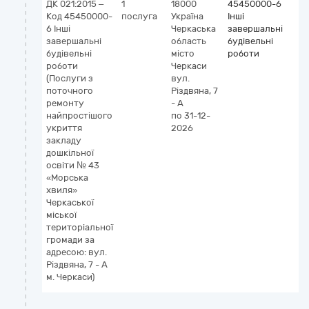
ДК 021:2015 –
1
18000
45450000-6
Код 45450000-
послуга
Україна
Інші
6 Інші
Черкаська
завершальні
завершальні
область
будівельні
будівельні
місто
роботи
роботи
Черкаси
(Послуги з
вул.
поточного
Різдвяна, 7
ремонту
- А
найпростішого
по 31-12-
укриття
2026
закладу
дошкільної
освіти № 43
«Морська
хвиля»
Черкаської
міської
територіальної
громади за
адресою: вул.
Різдвяна, 7 - А
м. Черкаси)