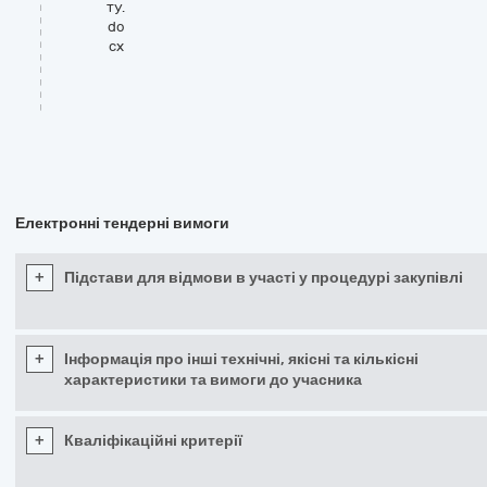
ту.
do
cx
Електронні тендерні вимоги
+
Підстави для відмови в участі у процедурі закупівлі
+
Інформація про інші технічні, якісні та кількісні
характеристики та вимоги до учасника
+
Кваліфікаційні критерії