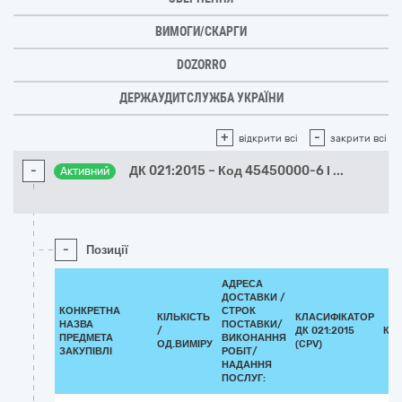
ВИМОГИ/СКАРГИ
DOZORRO
ДЕРЖАУДИТСЛУЖБА УКРАЇНИ
+
-
відкрити всі
закрити всі
-
ДК 021:2015 – Код 45450000-6 І
...
Активний
-
Позиції
АДРЕСА
ДОСТАВКИ /
КОНКРЕТНА
СТРОК
КІЛЬКІСТЬ
КЛАСИФІКАТОР
НАЗВА
ПОСТАВКИ/
/
ДК 021:2015
КЛ
ПРЕДМЕТА
ВИКОНАННЯ
ОД.ВИМІРУ
(CPV)
ЗАКУПІВЛІ
РОБІТ/
НАДАННЯ
ПОСЛУГ: