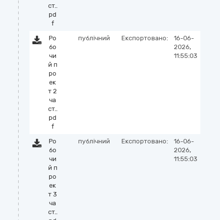
ст..
pd
f
Ро
публічний
Експортовано:
16-06-
бо
2026,
чи
11:55:03
й п
ро
ек
т 2
ча
ст..
pd
f
Ро
публічний
Експортовано:
16-06-
бо
2026,
чи
11:55:03
й п
ро
ек
т 3
ча
ст..