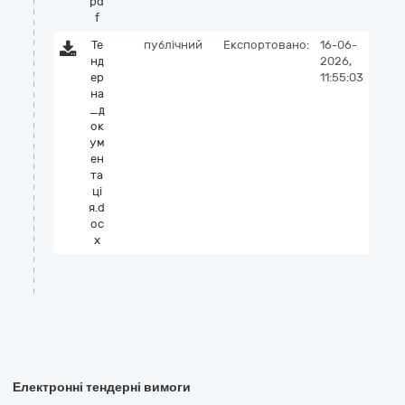
pd
f
Те
публічний
Експортовано:
16-06-
нд
2026,
ер
11:55:03
на
_д
ок
ум
ен
та
цi
я.d
oc
x
Електронні тендерні вимоги