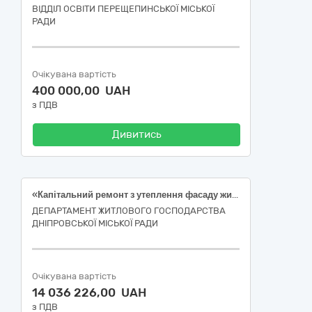
ВІДДІЛ ОСВІТИ ПЕРЕЩЕПИНСЬКОЇ МІСЬКОЇ
РАДИ
Очікувана вартість
400 000,00 UAH
з ПДВ
Дивитись
«Капітальний ремонт з утеплення фасаду житлового будинку за адресою: просп. Петра Калнишевського, буд. 24»
ДЕПАРТАМЕНТ ЖИТЛОВОГО ГОСПОДАРСТВА
ДНІПРОВСЬКОЇ МІСЬКОЇ РАДИ
Очікувана вартість
14 036 226,00 UAH
з ПДВ