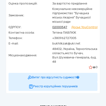
Оцінка пропозицій:
За вартістю придбання
Комунальне некомерційне
підприємство "Бучацька
Замовник:
міська лікарня" Бучацької
міської ради
ЄДРПОУ:
02000547
Досьє YouControl
Контактна особа:
Тетяна ПАВЛЮК
Телефон:
+380962727005
E-mail:
bukhlikzak@ukr.net
48402,
Україна
,
Тернопільська
область,
місто Бучач,
Місцезнаходження:
Вул.Шухевича-генерала, буд.
48
0
Витяг про відсутність судимості
Реєстр корупційних порушників