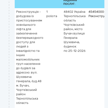
НАДАННЯ
ПОСЛУГ:
Реконструкція -
1
48402
Україна
45454000-4
добудова із
робота
Тернопільська
Реконструкц
пристосуванням
область
зовнішнього
Чортківський
ліфта для
район, місто
забезпечення
Бучач
вулиця
безперешкодного
Генерала
доступу для
Шухевича,
людей з
будинок
інвалідністю та
по 25-12-2026
інших
маломобільних
груп населення
до будівлі за
адресою: вул.
Шухевича
генерала, буд.48
м. Бучач,
Чортківський
район
Тернопільська
область