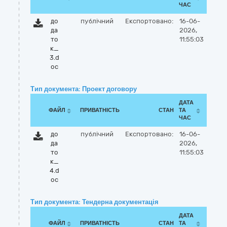
ЧАС
до
публічний
Експортовано:
16-06-
да
2026,
то
11:55:03
к_
3.d
oc
Тип документа: Проект договору
ДАТА
ФАЙЛ
ПРИВАТНІСТЬ
СТАН
ТА
ЧАС
до
публічний
Експортовано:
16-06-
да
2026,
то
11:55:03
к_
4.d
oc
Тип документа: Тендерна документація
ДАТА
ФАЙЛ
ПРИВАТНІСТЬ
СТАН
ТА