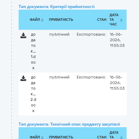
Тип документа: Критерії прийнятності
ДАТА
ФАЙЛ
ПРИВАТНІСТЬ
СТАН
ТА
ЧАС
до
публічний
Експортовано:
16-06-
да
2026,
то
11:55:03
к_
1.d
oc
x
до
публічний
Експортовано:
16-06-
да
2026,
то
11:55:03
к_
2.d
oc
x
Тип документа: Технічний опис предмету закупівлі
ДАТА
ФАЙЛ
ПРИВАТНІСТЬ
СТАН
ТА