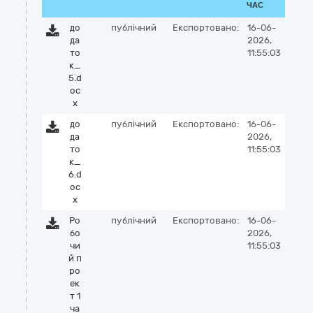
ЧАС
до
публічний
Експортовано:
16-06-
да
2026,
то
11:55:03
к_
5.d
oc
x
до
публічний
Експортовано:
16-06-
да
2026,
то
11:55:03
к_
6.d
oc
x
Ро
публічний
Експортовано:
16-06-
бо
2026,
чи
11:55:03
й п
ро
ек
т 1
ча