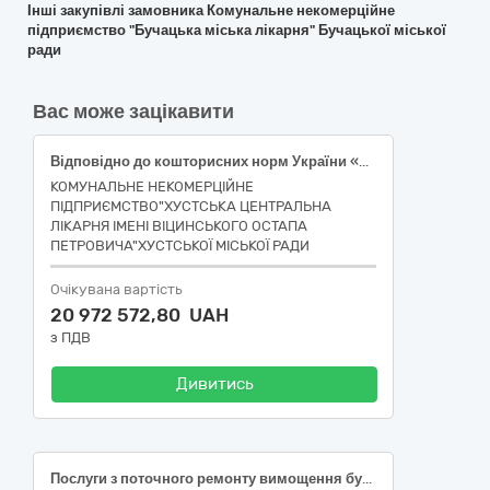
Інші закупівлі замовника Комунальне некомерційне
підприємство "Бучацька міська лікарня" Бучацької міської
ради
Вас може зацікавити
Відповідно до кошторисних норм України «Настанова з визначення вартості будівництва»: «Реконструкція (Прибудова приміщень магнітно-резонансного томографа) будівлі лікувального корпусу літ. "А", Комунального некомерційного підприємства "Хустська центральна лікарня імені Віцинського Остапа Петровича", що розташована за адресою: Закарпатська обл., м. Хуст, вулиця Франка І., будинок 113» (ДК 021:2015 - 45450000-6 – Інші завершальні роботи)
КОМУНАЛЬНЕ НЕКОМЕРЦІЙНЕ
ПІДПРИЄМСТВО"ХУСТСЬКА ЦЕНТРАЛЬНА
ЛІКАРНЯ ІМЕНІ ВІЦИНСЬКОГО ОСТАПА
ПЕТРОВИЧА"ХУСТСЬКОЇ МІСЬКОЇ РАДИ
Очікувана вартість
20 972 572,80 UAH
з ПДВ
Дивитись
Послуги з поточного ремонту вимощення будівлі Перещепинського ліцею за адресою: м. Перещепине вул. Калинова, 5