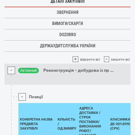
ДЕТАЛІ ЗАКУПІВЛІ
ЗВЕРНЕННЯ
ВИМОГИ/СКАРГИ
DOZORRO
ДЕРЖАУДИТСЛУЖБА УКРАЇНИ
+
-
відкрити всі
закрити всі
-
Реконструкція - добудова із пр
...
Активний
-
Позиції
АДРЕСА
ДОСТАВКИ /
СТРОК
КОНКРЕТНА НАЗВА
КІЛЬКІСТЬ
КЛАСИФІКАТО
ПОСТАВКИ/
ПРЕДМЕТА
/
ДК 021:2015
ВИКОНАННЯ
ЗАКУПІВЛІ
ОД.ВИМІРУ
(CPV)
РОБІТ/