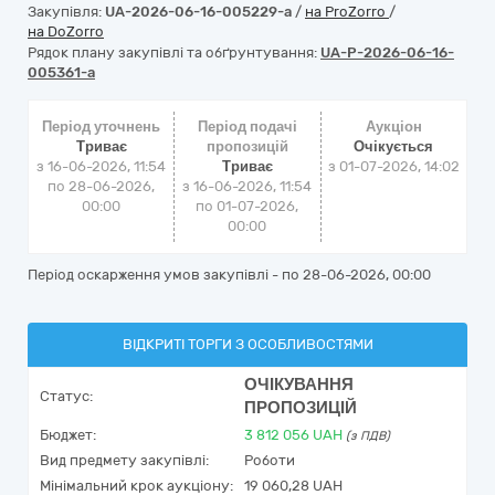
Закупівля:
UA-2026-06-16-005229-a
/
на ProZorro
/
на DoZorro
Рядок плану закупівлі та обґрунтування:
UA-P-2026-06-16-
005361-a
Період уточнень
Період подачі
Аукціон
Триває
пропозицій
Очікується
з 16-06-2026, 11:54
Триває
з
01-07-2026, 14:02
по 28-06-2026,
з 16-06-2026, 11:54
00:00
по 01-07-2026,
00:00
Період оскарження умов закупівлі - по
28-06-2026, 00:00
ВІДКРИТІ ТОРГИ З ОСОБЛИВОСТЯМИ
ОЧІКУВАННЯ
Статус:
ПРОПОЗИЦІЙ
Бюджет:
3 812 056
UAH
(з ПДВ)
Вид предмету закупівлі:
Роботи
Мінімальний крок аукціону:
19 060,28 UAH