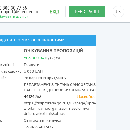
0 800 30 77 55
support@e-tender.ua
ВХІД
РЕЄСТРАЦІЯ
UK
Замовити дзвінок
ВІДКРИТІ ТОРГИ З ОСОБЛИВОСТЯМИ
ОЧІКУВАННЯ ПРОПОЗИЦІЙ
603 000
UAH
(з ПДВ)
купівлі:
Послуги
к аукціону:
6 030 UAH
ій:
За вартістю придбання
ДЕПАРТАМЕНТ З ПИТАНЬ САМООРГАНІЗАЦІЇ
НАСЕЛЕННЯ ДНІПРОВСЬКОЇ МІСЬКОЇ РАДИ
44124263
Досьє YouControl
https://dniprorada.gov.ua/uk/page/upravlinnya-
z-pitan-samoorganizacii-naselennya-
dniprovskoi-miskoi-radi
а:
Святослав Ткаченко
+380633409477