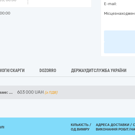
E-mail:
00:00
Місцезнаходжен
МОГИ/СКАРГИ
DOZORRO
ДЕРЖАУДИТСЛУЖБА УКРАЇНИ
аме:
...
603 000
UAH
(з ПДВ)
КІЛЬКІСТЬ /
АДРЕСА ДОСТАВКИ /
ВЛІ
ОД.ВИМІРУ
ВИКОНАННЯ РОБІТ/НА