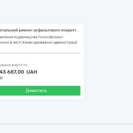
«Капітальний ремонт асфальтового покриття (благоустрій) прибудинкових територій за адресою: вулиця Здановської Юлії, 26 у Голосіївському районі міста Києва». код ДК 021:2015 - 45453000-7 (Капітальний ремонт і реставрація)
вління будівництва Голосіївської
нної в місті Києві державної адміністрації
увана вартість
443 687,00 UAH
ДВ
Дивитись