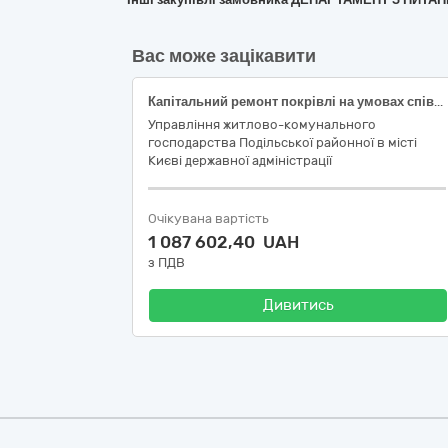
Вас може зацікавити
Капітальний ремонт покрівлі на умовах співфінансування у житловому будинку за адресою: прос. Свободи, 24-Б у Подільському районі м. Києва (підготовка до опалювального сезону та заходи з енергозбереження)
Управління житлово-комунального
господарства Подільської районної в місті
Києві державної адміністрації
Очікувана вартість
1 087 602,40 UAH
з ПДВ
Дивитись