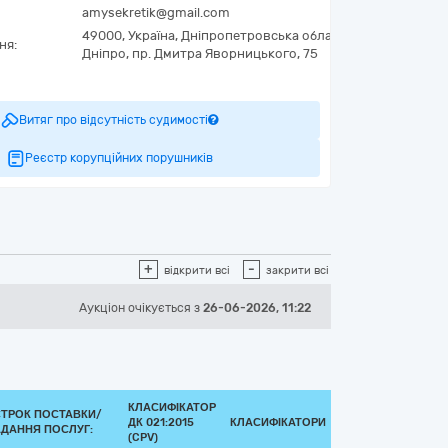
amysekretik@gmail.com
49000,
Україна
,
Дніпропетровська область,
м.
ня:
Дніпро,
пр. Дмитра Яворницького, 75
0
Витяг про відсутність судимості
Реєстр корупційних порушників
+
-
відкрити всі
закрити всі
Аукціон
очікується
з
26-06-2026, 11:22
КЛАСИФІКАТОР
СТРОК ПОСТАВКИ/
ДК 021:2015
КЛАСИФІКАТОРИ
ДАННЯ ПОСЛУГ:
(CPV)