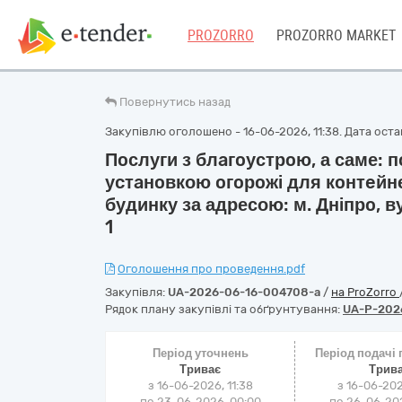
PROZORRO
PROZORRO MARKET
Повернутись назад
Закупівлю оголошено - 16-06-2026, 11:38. Дата остан
Пoслуги з блaгoустрoю, а саме: 
уcтaнoвкою oгoрoжi для кoнтeйне
будинку за адресою: м. Днiпрo, 
1
Оголошення про проведення.pdf
Закупівля:
UA-2026-06-16-004708-a
/
на ProZorro
Рядок плану закупівлі та обґрунтування:
UA-P-202
Період уточнень
Період подачі
Триває
Трив
з 16-06-2026, 11:38
з 16-06-202
по 23-06-2026, 00:00
по 26-06-202