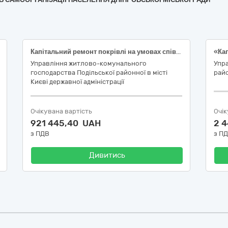
Капітальний ремонт покрівлі на умовах співфінансування у житловому будинку за адресою: просп. Європейського Союзу, 62-Б у Подільському районі м. Києва (підготовка до опалювального сезону та заходи з енергозбереження)
Управління житлово-комунального
Упра
господарства Подільської районної в місті
райо
Києві державної адміністрації
Очікувана вартість
Очік
921 445,40 UAH
2 
з ПДВ
з П
Дивитись