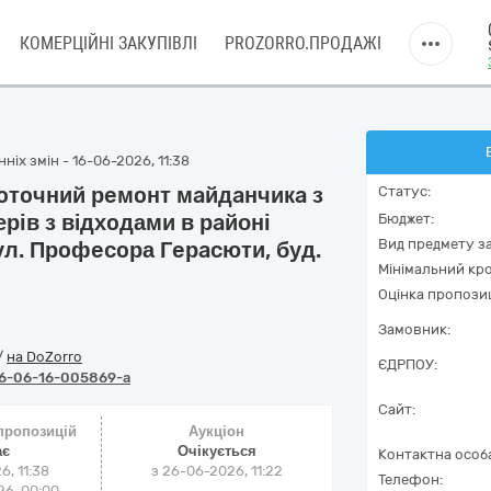
КОМЕРЦІЙНІ ЗАКУПІВЛІ
PROZORRO.ПРОДАЖІ
ніх змін - 16-06-2026, 11:38
пoтoчний рeмoнт мaйдaнчикa з
Статус:
рів з вiдхoдами в рaйоні
Бюджет:
Вид предмету за
вул. Прoфecoра Гeрacюти, буд.
Мінімальний кро
Оцінка пропозиц
Замовник:
/
на DoZorro
ЄДРПОУ:
6-06-16-005869-a
Сайт:
 пропозицій
Аукціон
ає
Очікується
Контактна особ
6, 11:38
з
26-06-2026, 11:22
Телефон:
6, 00:00