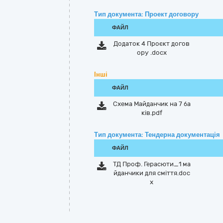
Тип документа: Проект договору
ФАЙЛ
Додаток 4 Проєкт догов
ору .docx
Інші
ФАЙЛ
Схема Майданчик на 7 ба
ків.pdf
Тип документа: Тендерна документація
ФАЙЛ
ТД Проф. Герасюти_1 ма
йданчики для сміття.doc
x