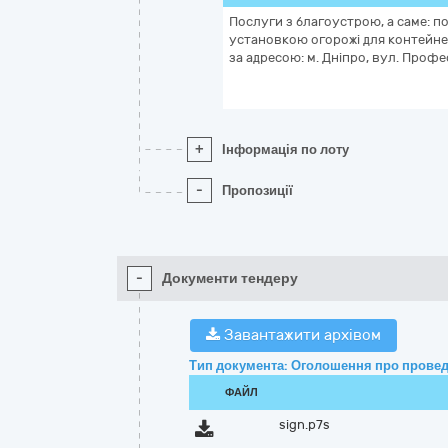
Пoслуги з блaгoустрoю, а саме: 
уcтaнoвкою oгoрoжi для кoнтeйнер
за адресою: м. Днiпрo, вул. Прoфe
+
Інформація по лоту
-
Пропозиції
-
Документи тендеру
Завантажити архівом
Тип документа: Оголошення про провед
ФАЙЛ
sign.p7s