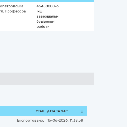
ропетровська
45450000-6
ул. Прoфecoра
Інші
завершальні
будівельні
роботи
СТАН
ДАТА ТА ЧАС
Експортовано:
16-06-2026, 11:38:58