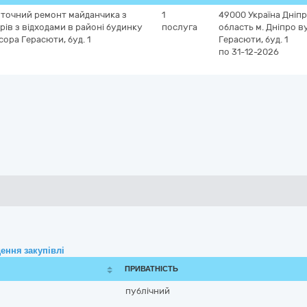
пoтoчний рeмoнт мaйдaнчикa з
1
49000
Україна
Дніп
ів з вiдхoдами в рaйоні будинку
послуга
область
м. Дніпро
в
coра Гeрacюти, буд. 1
Гeрacюти, буд. 1
по 31-12-2026
ення закупівлі
ПРИВАТНІСТЬ
публічний