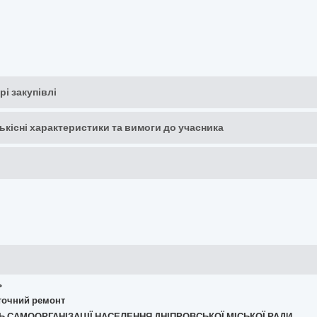
рі закупівлі
кількісні характеристики та вимоги до учасника
ь
поточний ремонт
АНЬ САМООРГАНІЗАЦІЇ НАСЕЛЕННЯ ДНІПРОВСЬКОЇ МІСЬКОЇ РАДИ