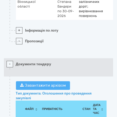
Вінницької
Степана
залізничних
області
Бандери
доріг;
по 30-09-
вирівнювання
2026
поверхонь
+
Інформація по лоту
-
Пропозиції
-
Документи тендеру
Завантажити архівом
Тип документа: Оголошення про проведення
закупівлі
ДАТА
ФАЙЛ
ПРИВАТНІСТЬ
СТАН
ТА
ЧАС