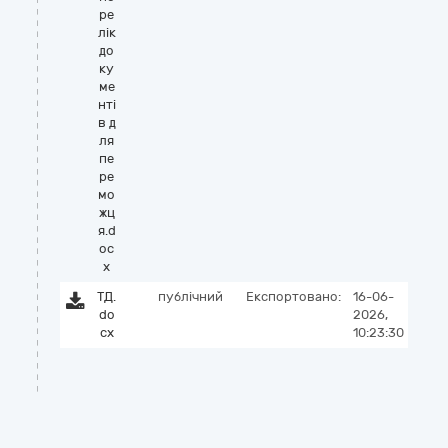
ре
лік
до
ку
ме
нті
в д
ля
пе
ре
мо
жц
я.d
oc
x
ТД.
публічний
Експортовано:
16-06-
do
2026,
cx
10:23:30