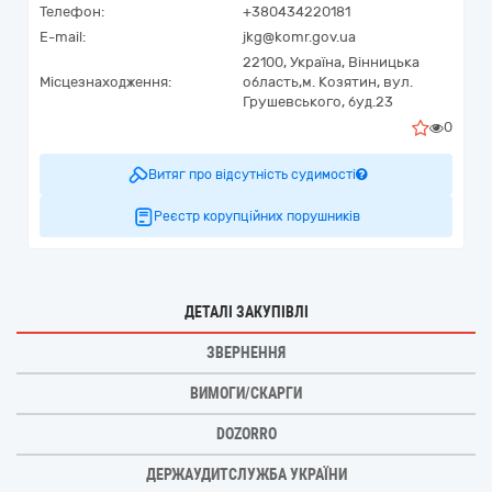
Телефон:
+380434220181
E-mail:
jkg@komr.gov.ua
22100,
Україна
,
Вінницька
Місцезнаходження:
область,
м. Козятин,
вул.
Грушевського, буд.23
0
Витяг про відсутність судимості
Реєстр корупційних порушників
ДЕТАЛІ ЗАКУПІВЛІ
ЗВЕРНЕННЯ
ВИМОГИ/СКАРГИ
DOZORRO
ДЕРЖАУДИТСЛУЖБА УКРАЇНИ