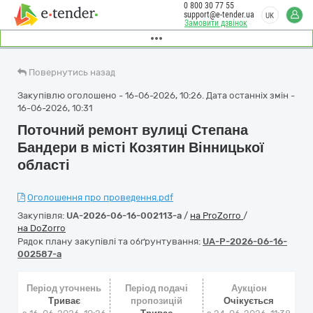
0 800 30 77 55
support@e-tender.ua
UK
Замовити дзвінок
Повернутись назад
Закупівлю оголошено - 16-06-2026, 10:26. Дата останніх змін -
16-06-2026, 10:31
Поточний ремонт вулиці Степана
Бандери в місті Козятин Вінницької
області
Оголошення про проведення.pdf
Закупівля:
UA-2026-06-16-002113-a
/
на ProZorro
/
на DoZorro
Рядок плану закупівлі та обґрунтування:
UA-P-2026-06-16-
002587-a
Період уточнень
Період подачі
Аукціон
Триває
пропозицій
Очікується