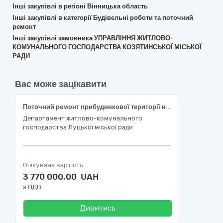
Інші закупівлі в регіоні Вінницька область
Інші закупівлі в категорії Будівельні роботи та поточний
ремонт
Інші закупівлі замовника УПРАВЛІННЯ ЖИТЛОВО-
КОМУНАЛЬНОГО ГОСПОДАРСТВА КОЗЯТИНСЬКОЇ МІСЬКОЇ
РАДИ
Вас може зацікавити
Поточний ремонт прибудинкової території на бульварі Івана Газюка, 11 в місті Луцьку Волинської області (коригування)
Департамент житлово-комунального
господарства Луцької міської ради
Очікувана вартість
3 770 000,00 UAH
з ПДВ
Дивитись