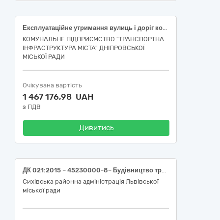
Експлуатаційне утримання вулиць і доріг комунальної власності в населених пунктах: послуги з відновлення або нанесення нової вертикальної та горизонтальної розмітки фарбою та скляними кульками по м. Дніпро
КОМУНАЛЬНЕ ПІДПРИЄМСТВО "ТРАНСПОРТНА
ІНФРАСТРУКТУРА МІСТА" ДНІПРОВСЬКОЇ
МІСЬКОЇ РАДИ
Очікувана вартість
1 467 176,98 UAH
з ПДВ
Дивитись
ДК 021:2015 – 45230000-8– Будівництво трубопроводів, ліній зв’язку та електропередач, шосе, доріг, аеродромів і залізничних доріг; вирівнювання поверхонь - Послуги з поточного ремонту вулично-дорожньої мережі за адресою: вул.Антонича,26 Сихівського району м.Львова
Сихівська районна адміністрація Львівської
міської ради