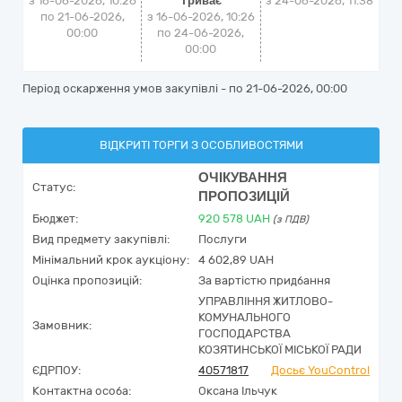
з 16-06-2026, 10:26
Триває
з
24-06-2026, 11:38
по 21-06-2026,
з 16-06-2026, 10:26
00:00
по 24-06-2026,
00:00
Період оскарження умов закупівлі - по
21-06-2026, 00:00
ВІДКРИТІ ТОРГИ З ОСОБЛИВОСТЯМИ
ОЧІКУВАННЯ
Статус:
ПРОПОЗИЦІЙ
Бюджет:
920 578
UAH
(з ПДВ)
Вид предмету закупівлі:
Послуги
Мінімальний крок аукціону:
4 602,89 UAH
Оцінка пропозицій:
За вартістю придбання
УПРАВЛІННЯ ЖИТЛОВО-
КОМУНАЛЬНОГО
Замовник:
ГОСПОДАРСТВА
КОЗЯТИНСЬКОЇ МІСЬКОЇ РАДИ
ЄДРПОУ:
40571817
Досьє YouControl
Контактна особа:
Оксана Ільчук