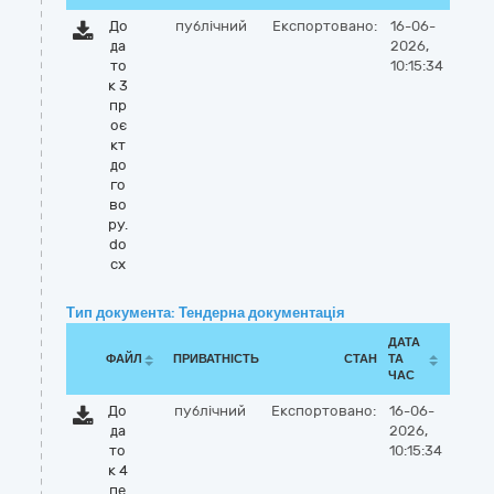
До
публічний
Експортовано:
16-06-
да
2026,
то
10:15:34
к 3
пр
оє
кт
до
го
во
ру.
do
cx
Тип документа: Тендерна документація
ДАТА
ФАЙЛ
ПРИВАТНІСТЬ
СТАН
ТА
ЧАС
До
публічний
Експортовано:
16-06-
да
2026,
то
10:15:34
к 4
пе