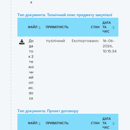
x
Тип документа: Технічний опис предмету закупівлі
ДАТА
ФАЙЛ
ПРИВАТНІСТЬ
СТАН
ТА
ЧАС
До
публічний
Експортовано:
16-06-
да
2026,
то
10:15:34
к 2
те
хні
чн
ий
оп
ис.
do
cx
Тип документа: Проект договору
ДАТА
ФАЙЛ
ПРИВАТНІСТЬ
СТАН
ТА
ЧАС