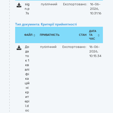
sig
публічний
Експортовано:
16-06-
n.p
2026,
7s
10:31:16
Тип документа: Критерії прийнятності
ДАТА
ФАЙЛ
ПРИВАТНІСТЬ
СТАН
ТА
ЧАС
До
публічний
Експортовано:
16-06-
да
2026,
то
10:15:34
к 1
кв
алі
фі
ка
цій
ні
кр
ит
ері
ї.d
oc