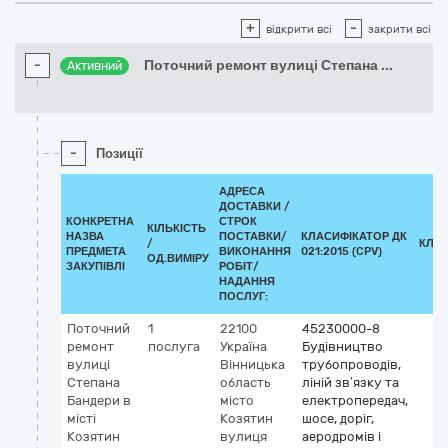
+
-
відкрити всі
закрити всі
-
Поточний ремонт вулиці Степана
...
Активний
-
Позиції
АДРЕСА
ДОСТАВКИ /
КОНКРЕТНА
СТРОК
КІЛЬКІСТЬ
НАЗВА
ПОСТАВКИ/
КЛАСИФІКАТОР ДК
/
КЛА
ПРЕДМЕТА
ВИКОНАННЯ
021:2015 (CPV)
ОД.ВИМІРУ
ЗАКУПІВЛІ
РОБІТ/
НАДАННЯ
ПОСЛУГ:
Поточний
1
22100
45230000-8
ремонт
послуга
Україна
Будівництво
вулиці
Вінницька
трубопроводів,
Степана
область
ліній зв’язку та
Бандери в
місто
електропередач,
місті
Козятин
шосе, доріг,
Козятин
вулиця
аеродромів і