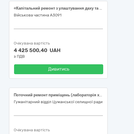
«Капітальний ремонт з улаштування даху та вимощення будівлі 1/375, місто Бердичів Житомирської області» код ДК 021:2015 "Єдиний закупівельний словник" - 45453000-7: Капітальний ремонт і реставрація
Військова частина А3091
Очікувана вартість
4 425 500,40 UAH
з ПДВ
Дивитись
Поточний ремонт приміщень (лабораторія хімії, лабораторія фізики, коридор, STEM-лабораторія, лабораторія робототехніки) Цуманського ліцею Цуманської селищної ради за адресою: Волинська область, Луцький район, смт Цумань, вул. Незалежності, 14а
Гуманітарний відділ Цуманської селищної ради
Очікувана вартість