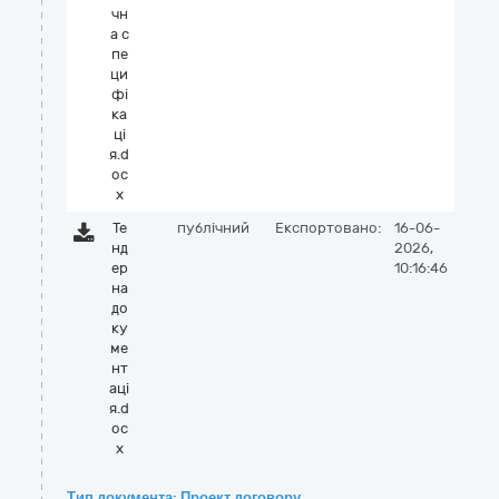
чн
а с
пе
ци
фі
ка
ці
я.d
oc
x
Те
публічний
Експортовано:
16-06-
нд
2026,
ер
10:16:46
на
до
ку
ме
нт
аці
я.d
oc
x
Тип документа: Проект договору