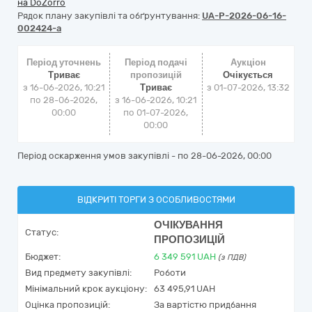
на DoZorro
Рядок плану закупівлі та обґрунтування:
UA-P-2026-06-16-
002424-a
Період уточнень
Період подачі
Аукціон
Триває
пропозицій
Очікується
з 16-06-2026, 10:21
Триває
з
01-07-2026, 13:32
по 28-06-2026,
з 16-06-2026, 10:21
00:00
по 01-07-2026,
00:00
Період оскарження умов закупівлі - по
28-06-2026, 00:00
ВІДКРИТІ ТОРГИ З ОСОБЛИВОСТЯМИ
ОЧІКУВАННЯ
Статус:
ПРОПОЗИЦІЙ
Бюджет:
6 349 591
UAH
(з ПДВ)
Вид предмету закупівлі:
Роботи
Мінімальний крок аукціону:
63 495,91 UAH
Оцінка пропозицій:
За вартістю придбання