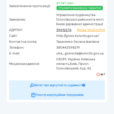
31 747 UAH
Забезпечення пропозиції:
Отримати банківську гарантію
Управління будівництва
Замовник:
Голосіївської районної в місті
Києві державної адміністрації
ЄДРПОУ:
39612276
Досьє YouControl
Сайт:
http://golos.kyivcity.gov.ua/
Контактна особа:
Тарасенко Оксана Іванівна
Телефон:
380442598219
E-mail:
uba_golosrda@kyivcity.gov.ua
03039,
Україна
,
Київська
Місцезнаходження:
область,
Київ,
Просп.
Голосіївський, буд. 42.
1
Витяг про відсутність судимості
Реєстр корупційних порушників