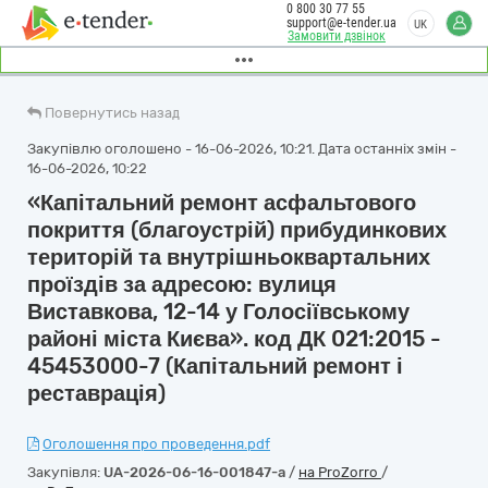
0 800 30 77 55
support@e-tender.ua
UK
Замовити дзвінок
Повернутись назад
Закупівлю оголошено - 16-06-2026, 10:21. Дата останніх змін -
16-06-2026, 10:22
«Капітальний ремонт асфальтового
покриття (благоустрій) прибудинкових
територій та внутрішньоквартальних
проїздів за адресою: вулиця
Виставкова, 12-14 у Голосіївському
районі міста Києва». код ДК 021:2015 -
45453000-7 (Капітальний ремонт і
реставрація)
Оголошення про проведення.pdf
Закупівля:
UA-2026-06-16-001847-a
/
на ProZorro
/