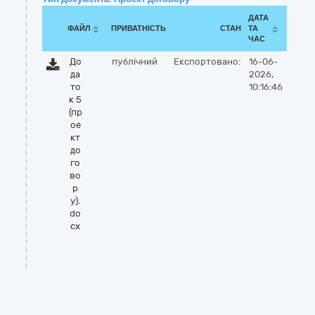
ДАТА
ФАЙЛ
ПРИВАТНІСТЬ
СТАН
ТА
ЧАС
До
публічний
Експортовано:
16-06-
да
2026,
то
10:16:46
к 5
(пр
ое
кт
до
го
во
р
у).
do
cx