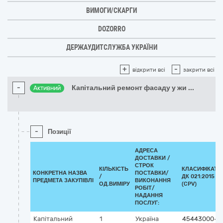
ВИМОГИ/СКАРГИ
DOZORRO
ДЕРЖАУДИТСЛУЖБА УКРАЇНИ
+
-
відкрити всі
закрити всі
-
Капітальний ремонт фасаду у жи
...
Активний
-
Позиції
АДРЕСА
ДОСТАВКИ /
СТРОК
КІЛЬКІСТЬ
КЛАСИФІКАТО
КОНКРЕТНА НАЗВА
ПОСТАВКИ/
/
ДК 021:2015
ПРЕДМЕТА ЗАКУПІВЛІ
ВИКОНАННЯ
ОД.ВИМІРУ
(CPV)
РОБІТ/
НАДАННЯ
ПОСЛУГ:
Капітальний
1
Україна
45443000-4