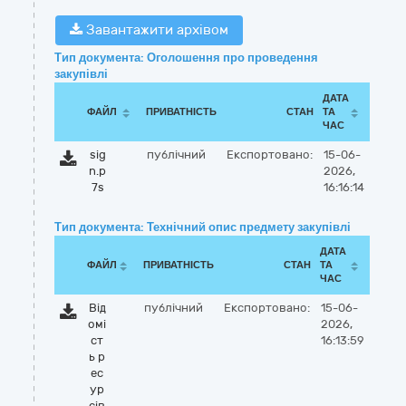
Завантажити архівом
Тип документа: Оголошення про проведення
закупівлі
ДАТА
ФАЙЛ
ПРИВАТНІСТЬ
СТАН
ТА
ЧАС
sig
публічний
Експортовано:
15-06-
n.p
2026,
7s
16:16:14
Тип документа: Технічний опис предмету закупівлі
ДАТА
ФАЙЛ
ПРИВАТНІСТЬ
СТАН
ТА
ЧАС
Від
публічний
Експортовано:
15-06-
омі
2026,
ст
16:13:59
ь р
ес
ур
сів