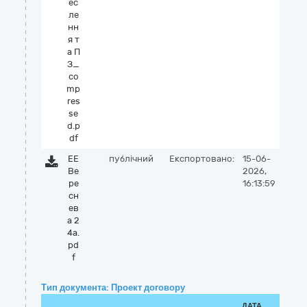
ес
ле
нн
я т
а П
З_
co
mp
res
se
d.p
df
ЕЕ
публічний
Експортовано:
15-06-
Ве
2026,
ре
16:13:59
сн
ев
а 2
4а.
pd
f
Тип документа: Проект договору
ДАТА