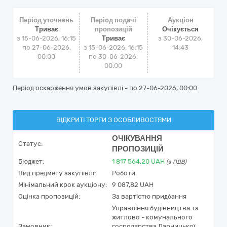
Період уточнень
Період подачі
Аукціон
Триває
пропозицій
Очікується
з 15-06-2026, 16:15
Триває
з
30-06-2026,
по 27-06-2026,
з 15-06-2026, 16:15
14:43
00:00
по 30-06-2026,
00:00
Період оскарження умов закупівлі - по
27-06-2026, 00:00
ВІДКРИТІ ТОРГИ З ОСОБЛИВОСТЯМИ
ОЧІКУВАННЯ
Статус:
ПРОПОЗИЦІЙ
Бюджет:
1 817 564,20
UAH
(з ПДВ)
Вид предмету закупівлі:
Роботи
Мінімальний крок аукціону:
9 087,82 UAH
Оцінка пропозицій:
За вартістю придбання
Управління будівництва та
житлово - комунального
Замовник:
господарства Дарницької