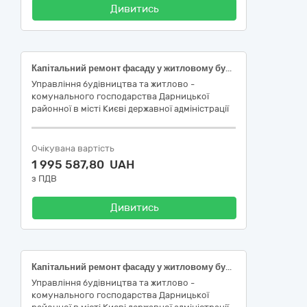
Дивитись
Капітальний ремонт фасаду у житловому будинку за адресою: вул. Вереснева, 9, Дарницького району м. Києва (заходи з енергозбереження) (Код ДК 021:2015: 45443000-4 - Фасадні роботи)
Управління будівництва та житлово -
комунального господарства Дарницької
районної в місті Києві державної адміністрації
Очікувана вартість
1 995 587,80 UAH
з ПДВ
Дивитись
Капітальний ремонт фасаду у житловому будинку за адресою: вул. Павла Петриченка, 75, Дарницького району м. Києва (заходи з енергозбереження) (Код ДК 021:2015: 45443000-4 - Фасадні роботи)
Управління будівництва та житлово -
комунального господарства Дарницької