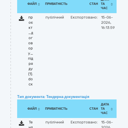
ФАЙЛ
ПРИВАТНІСТЬ
СТАН
ТА
ЧАС
пр
публічний
Експортовано:
15-06-
оє
2026,
кт
16:13:59
_д
ог
ов
ор
у_
під
ря
ду
(1).
do
cx
Тип документа: Тендерна документація
ДАТА
ФАЙЛ
ПРИВАТНІСТЬ
СТАН
ТА
ЧАС
Те
публічний
Експортовано:
15-06-
нд
2026,