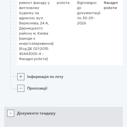
ремонт фасаду у
робота
Відповідно
Фасадні
житловому
до
роботи
будинку за
документації
адресою: вул.
по 30-09-
Вереснева, 24 А,
2026
Дарницького
району м. Києва
(заходи з
енергозбереження)
(Код ДК 021:2015:
45443000-4 -
Фасадні роботи)
+
Інформація по лоту
-
Пропозиції
-
Документи тендеру