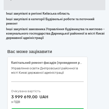
Інші закупівлі в регіоні Київська область
Інші закупівлі в категорії Будівельні роботи та поточний
ремонт
Інші закупівлі замовника Управління будівництва та житлово -
комунального господарства Дарницької районної в місті Києві
державної адміністрації
Вас може зацікавити
Капітальний ремонт фасадів (проведення робіт з підготовки до опалювального сезону та здійснення заходів з енергозбереження ) Гімназії № 65 Дніпровського району м. Києва за адресою: Вулиця Пантелеймона Кулиша, 5 у Дніпровському районі міста Києва, (ДК 021:2015:45443000-4 — Фасадні роботи)
Управління освіти Дніпровської районної в
місті Києві державної адміністрації
Очікувана вартість
3 999 619,00 UAH
з ПДВ