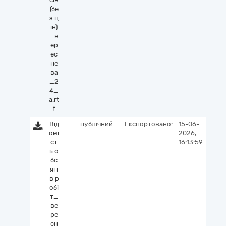
(бе
з ц
ін)
_в
ер
ес
не
ва
_2
4_
а.rt
f
Від
публічний
Експортовано:
15-06-
омі
2026,
ст
16:13:59
ь о
бс
ягі
в р
обі
т_
ве
ре
сн