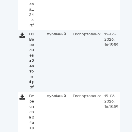
ев
а_
24
_а.
rtf
ПЗ
публічний
Експортовано:
15-06-
Ве
2026,
ре
16:13:59
сн
ев
а 2
4а
то
м
4.p
df
Ве
публічний
Експортовано:
15-06-
ре
2026,
сн
16:13:59
ев
а 2
4а
кр