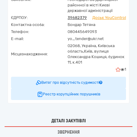
районної в місті Києві
державної адміністрації
ЄДРПОУ:
39682379
Досьє YouControl
Контактна особа:
Бондар Тетяна
Телефон:
080445649093
E-mail:
yo_tender@ukr.net
02068,
Україна
,
Київська
область,
Київ,
вулиця
Місцезнаходження:
Олександра Кошиця, будинок
11, к.401
1
Витяг про відсутність судимості
Реєстр корупційних порушників
ДЕТАЛІ ЗАКУПІВЛІ
ЗВЕРНЕННЯ