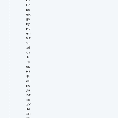
к 1
Пе
ре
лік
до
ку
ме
нті
в т
а_
аб
о і
н
ф
ор
ма
ції,
які
по
да
ют
ьс
я У
ЧА
СН