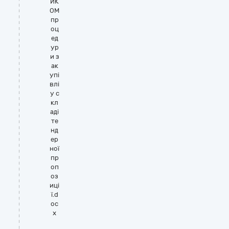
ИК
ОМ
пр
оц
ед
ур
и з
ак
упі
влі
у с
кл
аді
те
нд
ер
ної
пр
оп
оз
иці
ї.d
oc
x