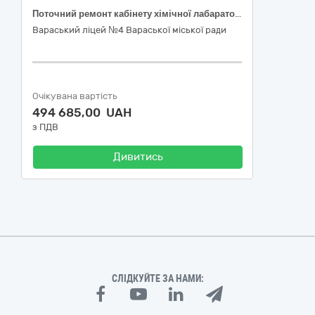
Поточний ремонт кабінету хімічної лабараторії (каб. №335) Вараського ліцею №4 Вараської міської ради за адресою: 34402, Рівненська обл., Вараський р-н., місто Вараш, м-н Вараш 39
Вараський ліцей №4 Вараської міської ради
Очікувана вартість
494 685,00 UAH
з ПДВ
Дивитись
СЛІДКУЙТЕ ЗА НАМИ: