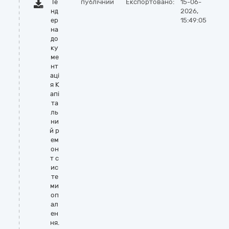
Те
публічний
Експортовано:
15-06-
нд
2026,
ер
15:49:05
на
до
ку
ме
нт
аці
я К
апі
та
ль
ни
й р
ем
он
т с
ис
те
ми
оп
ал
ен
ня.