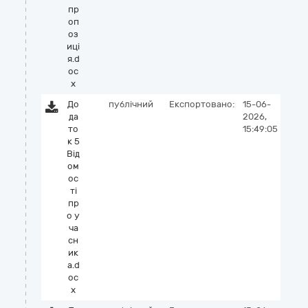
пр
оп
оз
иці
я.d
oc
x
До
публічний
Експортовано:
15-06-
да
2026,
то
15:49:05
к 5
Від
ом
ос
ті
пр
о у
ча
сн
ик
а.d
oc
x