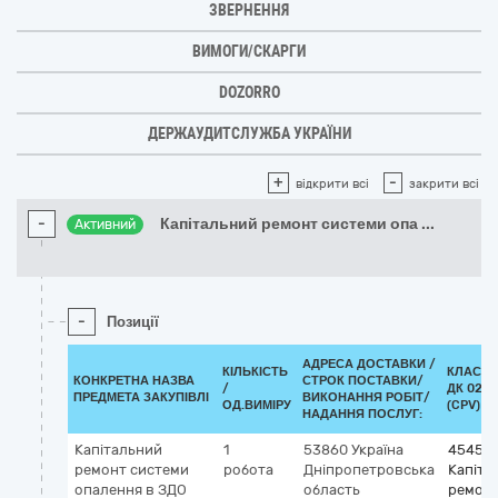
ЗВЕРНЕННЯ
ВИМОГИ/СКАРГИ
DOZORRO
ДЕРЖАУДИТСЛУЖБА УКРАЇНИ
+
-
відкрити всі
закрити всі
-
Капітальний ремонт системи опа
...
Активний
-
Позиції
АДРЕСА ДОСТАВКИ /
КІЛЬКІСТЬ
КЛАСИФ
КОНКРЕТНА НАЗВА
СТРОК ПОСТАВКИ/
/
ДК 021:
ПРЕДМЕТА ЗАКУПІВЛІ
ВИКОНАННЯ РОБІТ/
ОД.ВИМІРУ
(CPV)
НАДАННЯ ПОСЛУГ:
Капітальний
1
53860
Україна
45453
ремонт системи
робота
Дніпропетровська
Капіта
опалення в ЗДО
область
ремонт