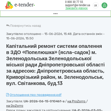
0 800 30 77 55
support@e-tender.ua
UK
Замовити дзвінок
Повернутись назад
Закупівлю оголошено - 15-06-2026, 15:48. Дата останніх змін -
15-06-2026, 15:50
Капітальний ремонт системи опалення
в ЗДО «Попелюшка» (ясла-садок) м.
Зеленодольська Зеленодольської
міської ради Дніпропетровської області
за адресою: Дніпропетровська область,
Криворізький район, м. Зеленодольськ,
вул. Світанкова, буд.13
Оголошення про проведення.pdf
Закупівля:
UA-2026-06-15-010461-a
/
на ProZorro
/
на DoZorro
Рядок плану закупівлі та обґрунтування:
UA-P-2026-03-05-