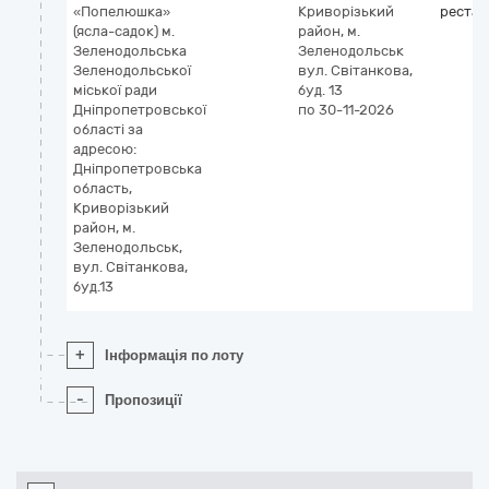
«Попелюшка»
Криворізький
рестав
(ясла-садок) м.
район, м.
Зеленодольська
Зеленодольськ
Зеленодольської
вул. Світанкова,
міської ради
буд. 13
Дніпропетровської
по 30-11-2026
області за
адресою:
Дніпропетровська
область,
Криворізький
район, м.
Зеленодольськ,
вул. Світанкова,
буд.13
+
Інформація по лоту
-
Пропозиції