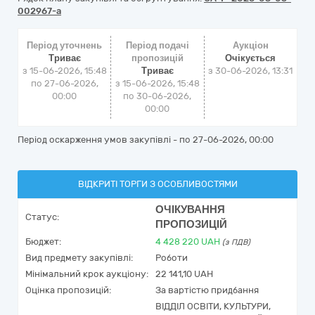
002967-a
Період уточнень
Період подачі
Аукціон
Триває
пропозицій
Очікується
з 15-06-2026, 15:48
Триває
з
30-06-2026, 13:31
по 27-06-2026,
з 15-06-2026, 15:48
00:00
по 30-06-2026,
00:00
Період оскарження умов закупівлі - по
27-06-2026, 00:00
ВІДКРИТІ ТОРГИ З ОСОБЛИВОСТЯМИ
ОЧІКУВАННЯ
Статус:
ПРОПОЗИЦІЙ
Бюджет:
4 428 220
UAH
(з ПДВ)
Вид предмету закупівлі:
Роботи
Мінімальний крок аукціону:
22 141,10 UAH
Оцінка пропозицій:
За вартістю придбання
ВІДДІЛ ОСВІТИ, КУЛЬТУРИ,