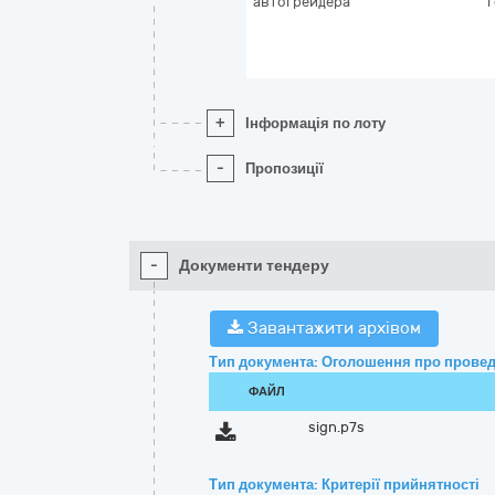
автогрейдера
+
Інформація по лоту
-
Пропозиції
-
Документи тендеру
Завантажити архівом
Тип документа: Оголошення про провед
ФАЙЛ
sign.p7s
Тип документа: Критерії прийнятності