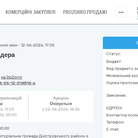
КОМЕРЦІЙНІ ЗАКУПІВЛІ
PROZORRO.ПРОДАЖІ
ніх змін - 12-06-2026, 17:05
йдера
Статус:
Бюджет:
Вид предмету за
Мінімальний кро
/
на DoZorro
Оцінка пропозиц
6-06-12-014816-a
Замовник:
 пропозицій
Аукціон
ає
Очікується
ЄДРПОУ:
6, 17:03
з
22-06-2026, 14:36
6, 00:00
Контактна особ
Телефон:
00:00
E-mail:
торіальна громада Дністровського району є