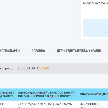
Місцезнаходжен
МОГИ/СКАРГИ
DOZORRO
ДЕРЖАУДИТСЛУЖБА УКРАЇНИ
втогре
...
500 000
UAH
(з ПДВ)
ІЛЬКІСТЬ /
АДРЕСА ДОСТАВКИ /
СТРОК ПОСТАВКИ/
КЛАСИФІКАТОР ДК 02
Д.ВИМІРУ
ВИКОНАННЯ РОБІТ/НАДАННЯ ПОСЛУГ:
200
60100
Україна
Чернівецька область
45520000-8