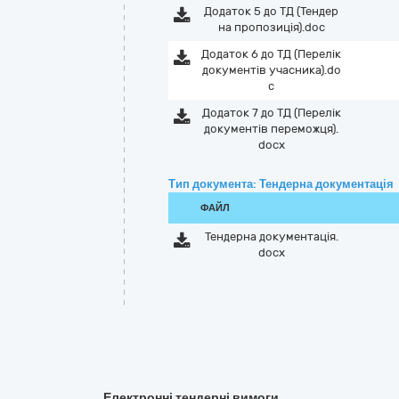
Додаток 5 до ТД (Тендер
на пропозиція).doc
Додаток 6 до ТД (Перелік
документів учасника).do
c
Додаток 7 до ТД (Перелік
документів переможця).
docx
Тип документа: Тендерна документація
ФАЙЛ
Тендерна документація.
docx
Електронні тендерні вимоги