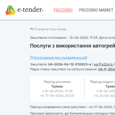
PROZORRO
PROZORRO MARKET
Повернутись назад
Закупівлю оголошено - 12-06-2026, 17:03. Дата остан
Послуги з використання автогре
Оголошення про проведення.pdf
Закупівля:
UA-2026-06-12-012203-a
/
на ProZorro
Рядок плану закупівлі та обґрунтування:
UA-P-202
Період уточнень
Період подачі
Триває
Трив
з 12-06-2026, 17:03
з 12-06-202
по 17-06-2026, 00:00
по 20-06-202
Період оскарження умов закупівлі - по
17-06-2026, 
Просимо врахувати, що Кельменецька селищна тери