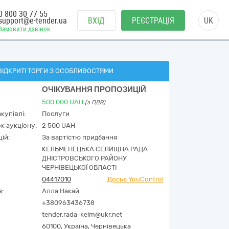
0 800 30 77 55
support@e-tender.ua
ВХІД
РЕЄСТРАЦІЯ
UK
Замовити дзвінок
ВІДКРИТІ ТОРГИ З ОСОБЛИВОСТЯМИ
ОЧІКУВАННЯ ПРОПОЗИЦІЙ
500 000
UAH
(з ПДВ)
купівлі:
Послуги
к аукціону:
2 500 UAH
ій:
За вартістю придбання
КЕЛЬМЕНЕЦЬКА СЕЛИЩНА РАДА
ДНІСТРОВСЬКОГО РАЙОНУ
ЧЕРНІВЕЦЬКОЇ ОБЛАСТІ
04417010
Досьє YouControl
а:
Алла Накай
+380963436738
tender.rada-kelm@ukr.net
60100,
Україна
,
Чернівецька