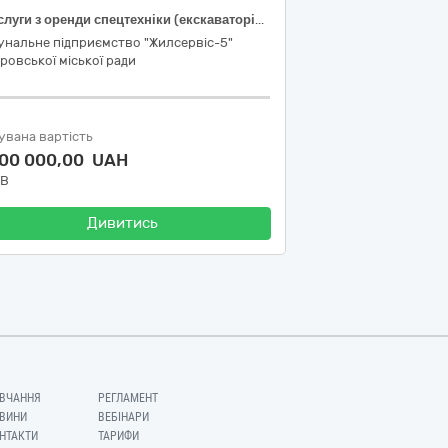
«Послуги з оренди спецтехніки (екскаваторів-навантажувачів) без оператора (ДК 021:2015: 45520000-8 Прокат обладнання з оператором для виконання земляних робіт)»
унальне підприємство "Жилсервіс-5"
ровської міської ради
увана вартість
500 000,00 UAH
ДВ
Дивитись
ВЧАННЯ
РЕГЛАМЕНТ
ВИНИ
ВЕБІНАРИ
НТАКТИ
ТАРИФИ