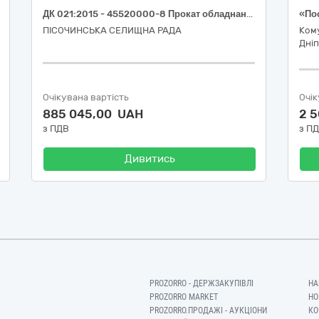
ДК 021:2015 - 45520000-8 Прокат обладнання з оператором для виконання земляних робіт (Благоустрій населених пунктів: послуги трактора)
ПІСОЧИНСЬКА СЕЛИЩНА РАДА
Ком
Дніп
Очікувана вартість
Очік
885 045,00 UAH
2 
з ПДВ
з П
Дивитись
PROZORRO - ДЕРЖЗАКУПІВЛІ
НА
PROZORRO MARKET
НО
PROZORRO.ПРОДАЖІ - АУКЦІОНИ
КО