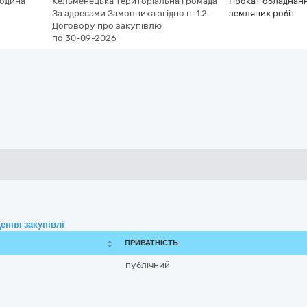
година
Кельменецька територіальна громада
Прокат обладнанн
За адресами Замовника згідно п. 1.2.
земляних робіт
Договору про закупівлю
по 30-09-2026
ення закупівлі
ПРИВАТНІСТЬ
публічний