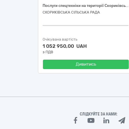
Послуги спецтехніки на території Скориківської сільської ради Тернопільського району Тернопільської області (код ДК 021:2015 - 45520000-8 Прокат обладнання з оператором для виконання земляних робіт)
СКОРИКІВСЬКА СІЛЬСЬКА РАДА
Очікувана вартість
1 052 950,00 UAH
з ПДВ
Дивитись
СЛІДКУЙТЕ ЗА НАМИ: