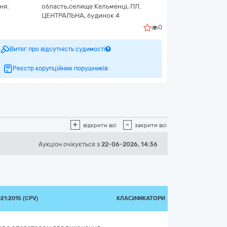
ня:
область,
селище Кельменці,
ПЛ.
ЦЕНТРАЛЬНА, будинок 4
0
Витяг про відсутність судимості
Реєстр корупційних порушників
+
-
відкрити всі
закрити всі
Аукціон
очікується
з
22-06-2026, 14:36
1:2015 (CPV)
КЛАСИФІКАТОРИ