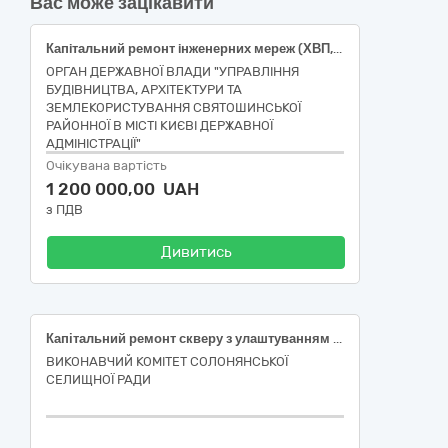
Вас може зацікавити
Капiтальний ремонт iнженерних мереж (ХВП, ГВП, ЦО, Каналiзацiя). Житловий будинок, вул. Ореста Васкула, 8 у Святошинському районі міста Києва
ОРГАН ДЕРЖАВНОЇ ВЛАДИ "УПРАВЛІННЯ
БУДІВНИЦТВА, АРХІТЕКТУРИ ТА
ЗЕМЛЕКОРИСТУВАННЯ СВЯТОШИНСЬКОЇ
РАЙОННОЇ В МІСТІ КИЄВІ ДЕРЖАВНОЇ
АДМІНІСТРАЦІЇ"
Очікувана вартість
1 200 000,00 UAH
з ПДВ
Дивитись
Капітальний ремонт скверу з улаштуванням Алеї Слави та Пам'яті по вул. Строменко, 2В у селищі Солоне Дніпровського району, Дніпропетровської області ДК 021:2015 45450000-6 Інші завершальні будівельні роботи
ВИКОНАВЧИЙ КОМІТЕТ СОЛОНЯНСЬКОЇ
СЕЛИЩНОЇ РАДИ