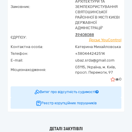
АРХІТЕКТУРИ ТА
Замовник:
ЗЕМЛЕКОРИСТУВАННЯ
СВЯТОШИНСЬКОЇ
РАЙОННОЇ В МІСТІ КИЄВІ
ДЕРЖАВНОЇ
АДМІНІСТРАЦІЇ"
39408088
ЄДРПОУ:
Досьє YouControl
Контактна особа:
Катерина Михайловська
Телефон:
+380444242514
E-mail:
ubaz.srda@gmail.com
03115,
Україна
,
м. Київ,
Місцезнаходження:
просп. Перемоги, 97
0
Витяг про відсутність судимості
Реєстр корупційних порушників
ДЕТАЛІ ЗАКУПІВЛІ