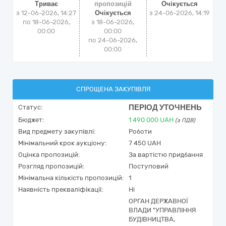
Триває
пропозицій
Очікується
з 12-06-2026, 14:27
Очікується
з
24-06-2026, 14:19
по 18-06-2026,
з 18-06-2026,
00:00
00:00
по 24-06-2026,
00:00
СПРОЩЕНА ЗАКУПІВЛЯ
ПЕРІОД УТОЧНЕНЬ
Статус:
Бюджет:
1 490 000
UAH
(з ПДВ)
Вид предмету закупівлі:
Роботи
Мінімальний крок аукціону:
7 450 UAH
Оцінка пропозицій:
За вартістю придбання
Розгляд пропозицій:
Поступовий
Мінімальна кількість пропозицій:
1
Наявність прекваліфікації:
Ні
ОРГАН ДЕРЖАВНОЇ
ВЛАДИ "УПРАВЛІННЯ
БУДІВНИЦТВА,