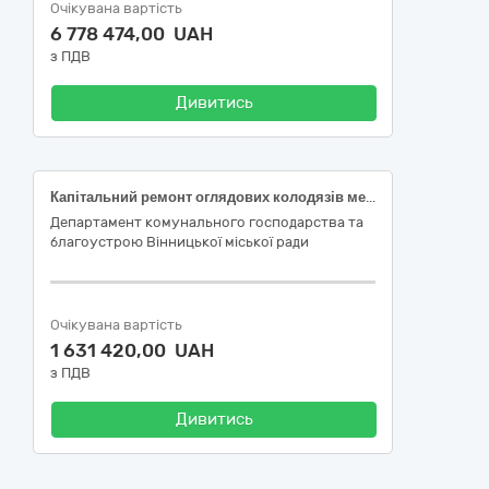
Очікувана вартість
6 778 474,00 UAH
з ПДВ
Дивитись
Капітальний ремонт оглядових колодязів мережі зливової каналізації по вул. Келецька в м. Вінниці (Класифікатор ДК 021:2015 - 45453000-7 Капітальний ремонт і реставрація)
Департамент комунального господарства та
благоустрою Вінницької міської ради
Очікувана вартість
1 631 420,00 UAH
з ПДВ
Дивитись