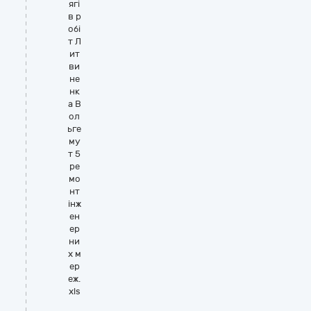
ягі
в р
обі
т Л
ит
ви
не
нк
а В
ол
ьге
му
т 5
ре
мо
нт
інж
ен
ер
ни
х м
ер
еж.
xls