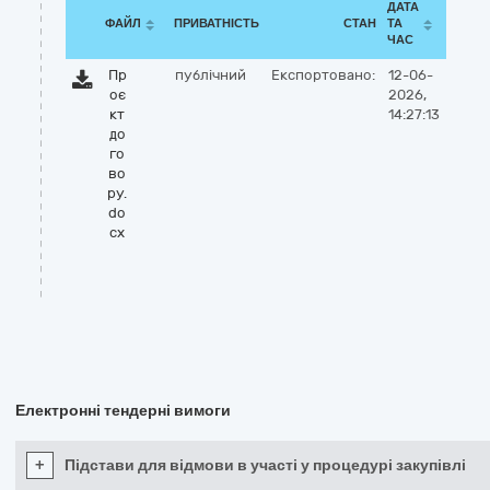
ДАТА
ФАЙЛ
ПРИВАТНІСТЬ
СТАН
ТА
ЧАС
Пр
публічний
Експортовано:
12-06-
оє
2026,
кт
14:27:13
до
го
во
ру.
do
cx
Електронні тендерні вимоги
+
Підстави для відмови в участі у процедурі закупівлі