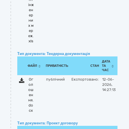
інж
ен
ер
ни
х м
ер
еж.
xls
Тип документа: Тендерна документація
ДАТА
ФАЙЛ
ПРИВАТНІСТЬ
СТАН
ТА
ЧАС
Ог
публічний
Експортовано:
12-06-
ол
2026,
ош
14:27:13
ен
ня.
do
cx
Тип документа: Проект договору