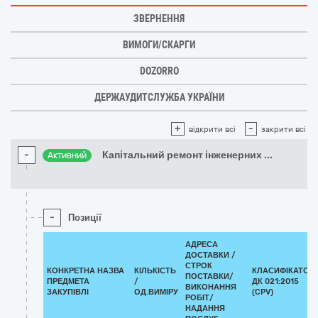
ЗВЕРНЕННЯ
ВИМОГИ/СКАРГИ
DOZORRO
ДЕРЖАУДИТСЛУЖБА УКРАЇНИ
+
-
відкрити всі
закрити всі
-
Капiтальний ремонт iнженерних
...
Активний
-
Позиції
АДРЕСА
ДОСТАВКИ /
СТРОК
КОНКРЕТНА НАЗВА
КІЛЬКІСТЬ
КЛАСИФІКАТОР
ПОСТАВКИ/
ПРЕДМЕТА
/
ДК 021:2015
ВИКОНАННЯ
ЗАКУПІВЛІ
ОД.ВИМІРУ
(CPV)
РОБІТ/
НАДАННЯ