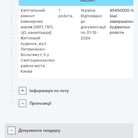
ПОСЛУГ:
Капiтальний
1
Україна
45450000-6
ремонт
робота
Відповідно
Інші
iнженерних
до
завершальні
мереж (ХВП, ГВП,
документації
будівельні
ЦО, каналiзацiя).
по 31-12-
роботи
Житловий
2026
будинок, вул.
Литвиненко-
Вольгемут, 5 у
Святошинському
районі міста
Києва
+
Інформація по лоту
-
Пропозиції
-
Документи тендеру