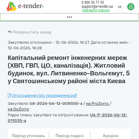
0 800 30 77 55
support@e-tender.ua
UK
Замовити дзвінок
Повернутись назад
Закупівлю оголошено - 12-06-2026, 14:27. Дата останніх змін -
12-06-2026, 14:28
Капiтальний ремонт iнженерних мереж
(ХВП, ГВП, ЦО, каналiзацiя). Житловий
будинок, вул. Литвиненко-Вольгемут, 5
у Святошинському районі міста Києва
Оголошення про проведення.pdf
Закупівля:
UA-2026-06-12-008555-a
/
на ProZorro
/
на DoZorro
Рядок плану закупівлі та обґрунтування:
UA-P-2026-06-12-
011035-a
Період уточнень
Період подачі
Аукціон