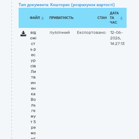
Тип документа: Кошторис (розрахунок вартості)
ДАТА
ФАЙЛ
ПРИВАТНІСТЬ
СТАН
ТА
ЧАС
від
публічний
Експортовано:
12-06-
омі
2026,
ст
14:27:13
ь р
ес
ур
сів
Ли
тв
ин
ен
ка
Во
ль
ге
му
т 5
ре
мо
нт