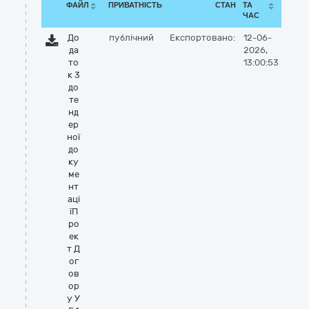
ФАЙЛ
ПРИВАТНІСТЬ
СТАН
ТА
ЧАС
До
публічний
Експортовано:
12-06-
да
2026,
то
13:00:53
к 3
до
те
нд
ер
ної
до
ку
ме
нт
аці
їП
ро
ек
т Д
ог
ов
ор
у У