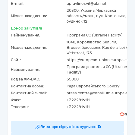
E-mail:
upravlinosvit@ukr.net
20300,
Україна
,
Черкаська
Місцезнаходження:
область,
Умань,
вул. Костельна,
будинок 12
Донор закупівлі
Найменування:
Програма ЄС (Ukraine Facility)
1048
,
Королівство Бельгія
,
Місцезнаходження:
Brussel
,
Брюссель
,
Rue de la Loi /
Wetstraat, 175
Сайт:
https://european-union.europa.eu
Програма допомоги ЄС (Ukraine
Найменування:
Facility)
Код за
XM-DAC
:
55000
Контактна особа:
Рада Європейського Союзу
Контактний e-mail:
press.centre@consilium.europa.eu
Факс:
+3222816111
Телефон:
+3222816111
1
Витяг про відсутність судимості