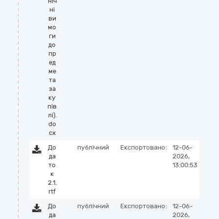
ніч
ні
ви
мо
ги
до
пр
ед
ме
та
за
ку
пів
лі).
do
cx
До
публічний
Експортовано:
12-06-
да
2026,
то
13:00:53
к
2.1.
rtf
До
публічний
Експортовано:
12-06-
да
2026,