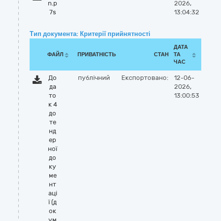
n.p
2026,
7s
13:04:32
Тип документа: Критерії прийнятності
ДАТА
ФАЙЛ
ПРИВАТНІСТЬ
СТАН
ТА
ЧАС
До
публічний
Експортовано:
12-06-
да
2026,
то
13:00:53
к 4
до
те
нд
ер
ної
до
ку
ме
нт
аці
ї (д
ок
ум