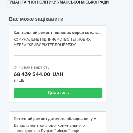
ГУМАНІТАРНОЇ ПОЛІТИКИ УМАНСЬКОЇ МІСЬКОЇ РАДИ
Вас може зацікавити
Капітальний ремонт теплових мереж котельні «ПівнГЗК №2» від ТК-127 до ТК-126 і до житлових будинків та будівель, підключених від ТК-126, Дніпропетровська область, м. Кривий Ріг, Тернівський район
КОМУНАЛЬНЕ ПІДПРИЄМСТВО ТЕПЛОВИХ
МЕРЕЖ "КРИВОРІЖТЕПЛОМЕРЕЖА"
Очікувана вартість
68 439 544,00 UAH
з ПДВ
Дивитись
Поточний ремонт дитячого обладнання у місті Луцьку Волинської області
Департамент житлово-комунального
господарства Луцької міської ради