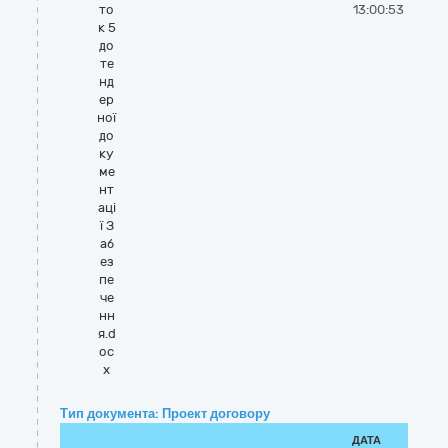
то
13:00:53
к 5
до
те
нд
ер
ної
до
ку
ме
нт
аці
ї З
аб
ез
пе
че
нн
я.d
oc
x
Тип документа: Проект договору
ДАТА