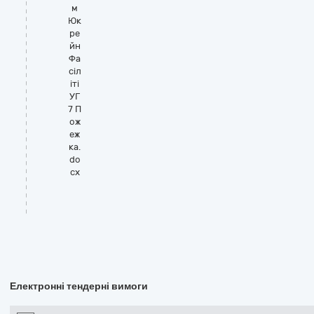
м
Юк
ре
йн
Фа
сіл
іті
УГ
7 П
ож
еж
ка.
do
cx
Електронні тендерні вимоги