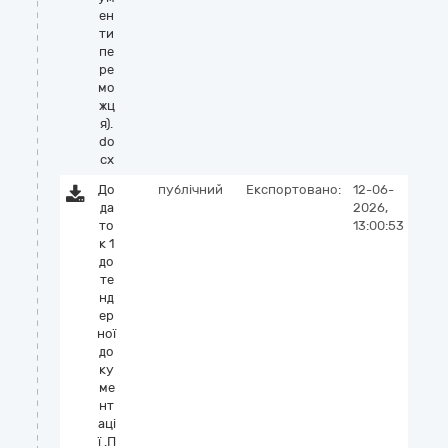
ен
ти
пе
ре
мо
жц
я).
do
cx
До
публічний
Експортовано:
12-06-
да
2026,
то
13:00:53
к 1
до
те
нд
ер
ної
до
ку
ме
нт
аці
ї .П