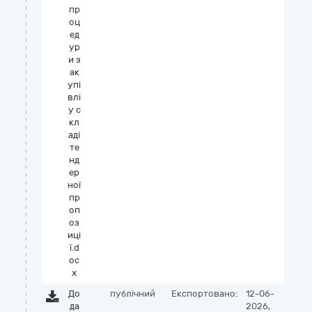
пр
оц
ед
ур
и з
ак
упі
влі
у с
кл
аді
те
нд
ер
ної
пр
оп
оз
иці
ї.d
oc
x
До
публічний
Експортовано:
12-06-
да
2026,