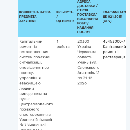
АДРЕСА
ДОСТАВКИ /
СТРОК
КОНКРЕТНА НАЗВА
КІЛЬКІСТЬ
КЛАСИФІКАТОР
ПОСТАВКИ/
ПРЕДМЕТА
/
ДК 021:2015
ВИКОНАННЯ
ЗАКУПІВЛІ
ОД.ВИМІРУ
(CPV)
РОБІТ/
НАДАННЯ
ПОСЛУГ:
Капітальний
1
20300
45453000-7
ремонт із
робота
Україна
Капітальний
встановленням
Черкаська
ремонт і
систем пожежної
область
реставрація
сигналізації,
Умань
вул.
оповіщення про
Слонського
пожежу,
Анатолія, 12
управління
по 31-12-
евакуацією
2026
людей з
виведенням на
пульт
централізованого
пожежного
спостереження в
Уманській гімназії
№ 7 Уманської