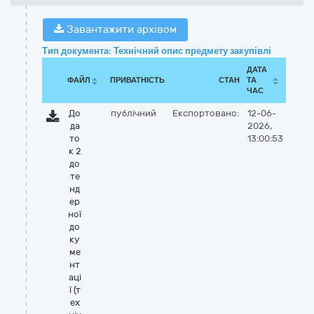
Завантажити архівом
Тип документа: Технічний опис предмету закупівлі
ДАТА
ФАЙЛ
ПРИВАТНІСТЬ
СТАН
ТА
ЧАС
До
публічний
Експортовано:
12-06-
да
2026,
то
13:00:53
к 2
до
те
нд
ер
ної
до
ку
ме
нт
аці
ї (т
ех