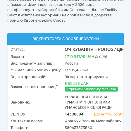
військово-фізичною підготовкою у 2026 році,
співфінансується Європейським Союзом — Ukraine Facility.
Зміст висвітленої інформації не обов’язково відображає
позицію Європейського Союзу.
ВІДКРИТІ ТОРГИ З ОСОБЛИВОСТЯМИ
ОЧІКУВАННЯ ПРОПОЗИЦІЙ
Статус:
Бюджет:
1 710 547,95
UAH
(з ПДВ)
Вид предмету закупівлі:
Роботи
Мінімальний крок аукціону:
17 105,48 UAH
Оцінка пропозицій:
За вартістю придбання
8 552,73 UAH
Забезпечення пропозиції:
Отримати банківську гарантію
УПРАВЛІННЯ ОСВІТИ ТА
Замовник:
ГУМАНІТАРНОЇ ПОЛІТИКИ
УМАНСЬКОЇ МІСЬКОЇ РАДИ
ЄДРПОУ:
44308884
Досьє YouControl
Контактна особа:
Франчук Василь Миколайович
Телефон:
380637573560