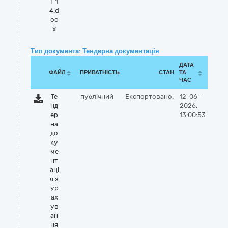
Г 1
4.d
oc
x
Тип документа: Тендерна документація
ДАТА
ФАЙЛ
ПРИВАТНІСТЬ
СТАН
ТА
ЧАС
Те
публічний
Експортовано:
12-06-
нд
2026,
ер
13:00:53
на
до
ку
ме
нт
аці
я з
ур
ах
ув
ан
ня