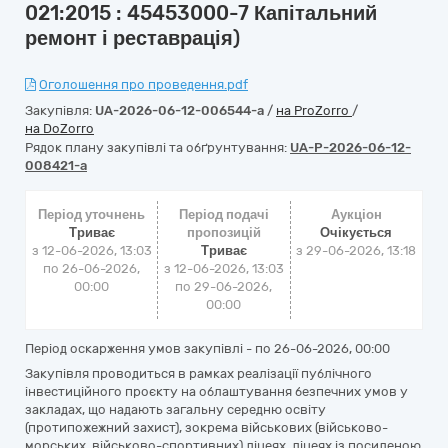
021:2015 : 45453000-7 Капітальний
ремонт і реставрація)
Оголошення про проведення.pdf
Закупівля:
UA-2026-06-12-006544-a
/
на ProZorro
/
на DoZorro
Рядок плану закупівлі та обґрунтування:
UA-P-2026-06-12-
008421-a
Період уточнень
Період подачі
Аукціон
Триває
пропозицій
Очікується
з 12-06-2026, 13:03
Триває
з
29-06-2026, 13:18
по 26-06-2026,
з 12-06-2026, 13:03
00:00
по 29-06-2026,
00:00
Період оскарження умов закупівлі - по
26-06-2026, 00:00
Закупівля проводиться в рамках реалізації публічного
інвестиційного проєкту на облаштування безпечних умов у
закладах, що надають загальну середню освіту
(протипожежний захист), зокрема військових (військово-
морських, військово-спортивних) ліцеях, ліцеях із посиленою