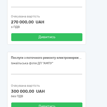
Очікувана вартість
270 000,00 UAH
з ПДВ
Дивитись
Послуги з поточного ремонту електромереж відкритої автостоянки вантажного і легкового автотранспорту (інв.№3406/225), вул. Дунайська, 2
Ізмаїльська філія ДП "АМПУ"
Очікувана вартість
300 000,00 UAH
без ПДВ
Дивитись