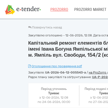
PROZORRO
PROZORRO MARKET
Повернутись назад
Закупівлю оголошено - 12-06-2026, 12:08. Дата остан
Капітальний ремонт елементів б
імені Івана Богуна Ямпільської м
м. Ямпіль вул. Свободи, 154/2 (к
Оголошення про проведення.pdf
Закупівля:
UA-2026-06-12-005543-a
/
на ProZorro
Рядок плану закупівлі та обґрунтування:
UA-P-202
Період уточнень
Період подачі
Триває
Трив
з 12-06-2026, 12:08
з 12-06-202
по 24-06-2026, 00:00
по 27-06-202