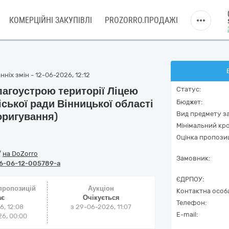
КОМЕРЦІЙНІ ЗАКУПІВЛІ
PROZORRO.ПРОДАЖІ
ніх змін - 12-06-2026, 12:12
лагоустрою території Ліцею
Статус:
іської ради Вінницької області
Бюджет:
Вид предмету за
оригування)
Мінімальний кро
Оцінка пропозиц
/
на DoZorro
Замовник:
6-06-12-005789-a
ЄДРПОУ:
 пропозицій
Аукціон
Контактна особ
ає
Очікується
Телефон:
6, 12:08
з
29-06-2026, 11:07
E-mail:
6, 00:00