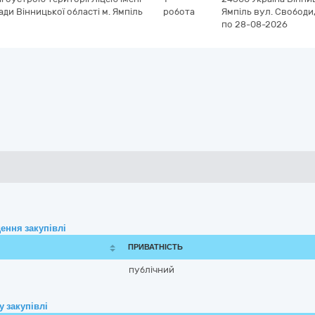
ади Вінницької області м. Ямпіль
робота
Ямпіль
вул. Свободи,
по 28-08-2026
ення закупівлі
ПРИВАТНІСТЬ
публічний
 закупівлі