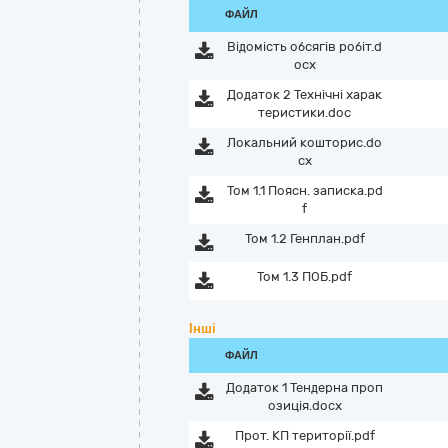
ФАЙЛ
Відомість обсягів робіт.d
ocx
Додаток 2 Технічні харак
теристики.doc
Локальний кошторис.do
cx
Том 1.1 Поясн. записка.pd
f
Том 1.2 Генплан.pdf
Том 1.3 ПОБ.pdf
Інші
ФАЙЛ
Додаток 1 Тендерна проп
озиція.docx
Прот. КП території.pdf