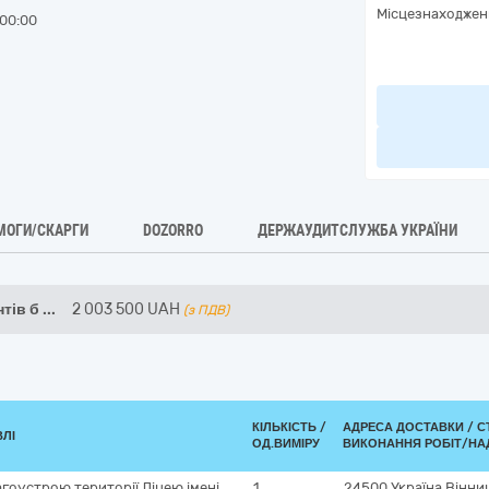
Місцезнаходжен
00:00
МОГИ/СКАРГИ
DOZORRO
ДЕРЖАУДИТСЛУЖБА УКРАЇНИ
тів б
...
2 003 500
UAH
(з ПДВ)
КІЛЬКІСТЬ /
АДРЕСА ДОСТАВКИ /
С
ВЛІ
ОД.ВИМІРУ
ВИКОНАННЯ РОБІТ/НА
гоустрою території Ліцею імені
1
24500
Україна
Вінни