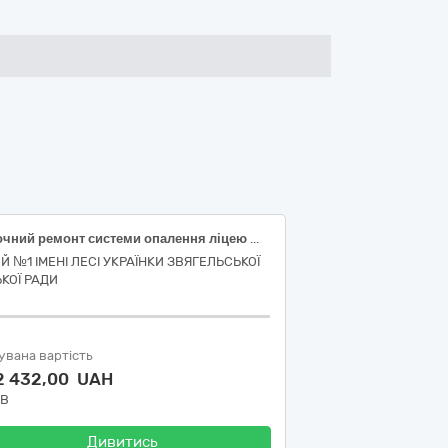
Поточний ремонт системи опалення ліцею № 1 імені Лесі Українки Звягельської міської ради за адресою :вулиця Косачів Родини,5,м.Звягель,Звягельський район ,Житомирська область
ЕЙ №1 ІМЕНІ ЛЕСІ УКРАЇНКИ ЗВЯГЕЛЬСЬКОЇ
ЬКОЇ РАДИ
увана вартість
2 432,00 UAH
ДВ
Дивитись