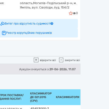
ня:
область,
Могилів-Подільський р-н, м.
Ямпіль,
вул. Свободи, буд. 154/2
0
Витяг про відсутність судимості
Реєстр корупційних порушників
+
-
відкрити всі
закрити всі
Аукціон
очікується
з
29-06-2026, 11:07
КЛАСИФІКАТОР
ТРОК ПОСТАВКИ/
ДК 021:2015
КЛАСИФІКАТОРИ
ДАННЯ ПОСЛУГ:
(CPV)
цька область
м.
45453000-7