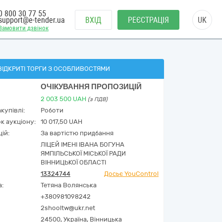
0 800 30 77 55
support@e-tender.ua
ВХІД
РЕЄСТРАЦІЯ
UK
Замовити дзвінок
ВІДКРИТІ ТОРГИ З ОСОБЛИВОСТЯМИ
ОЧІКУВАННЯ ПРОПОЗИЦІЙ
2 003 500
UAH
(з ПДВ)
купівлі:
Роботи
к аукціону:
10 017,50 UAH
ій:
За вартістю придбання
ЛІЦЕЙ ІМЕНІ ІВАНА БОГУНА
ЯМПІЛЬСЬКОЇ МІСЬКОЇ РАДИ
ВІННИЦЬКОЇ ОБЛАСТІ
13324744
Досьє YouControl
а:
Тетяна Волянська
+380981098242
2shooltw@ukr.net
24500,
Україна
,
Вінницька