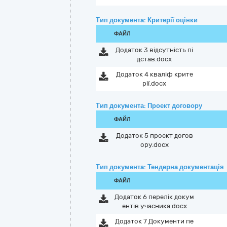
Тип документа: Критерії оцінки
ФАЙЛ
Додаток 3 відсутність пі
дстав.docx
Додаток 4 кваліф крите
рії.docx
Тип документа: Проект договору
ФАЙЛ
Додаток 5 проєкт догов
ору.docx
Тип документа: Тендерна документація
ФАЙЛ
Додаток 6 перелік докум
ентів учасника.docx
Додаток 7 Документи пе