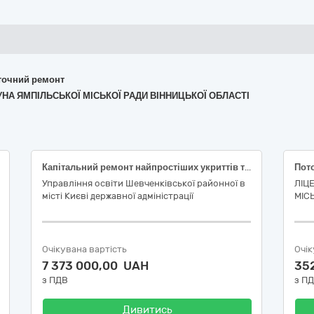
поточний ремонт
ОГУНА ЯМПІЛЬСЬКОЇ МІСЬКОЇ РАДИ ВІННИЦЬКОЇ ОБЛАСТІ
Капітальний ремонт найпростіших укриттів та захисних споруд цивільного захисту в дошкільному навчальному закладі (ясла-садок) № 530 Шевченківського району м. Києва пров. Артилерійський, 1-A (код ДК 021:2015 (CPV) 45453000-7 Капітальний ремонт і реставрація)
Управління освіти Шевченківської районної в
ЛІЦ
місті Києві державної адміністрації
МІС
Очікувана вартість
Очік
7 373 000,00 UAH
35
з ПДВ
з П
Дивитись