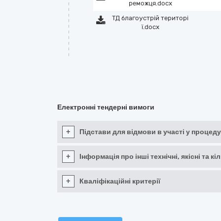
реможця.docx
ТД благоустрій територі
ї.docx
Електронні тендерні вимоги
+
Підстави для відмови в участі у процеду
+
Інформація про інші технічні, якісні та 
+
Кваліфікаційні критерії