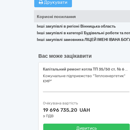
Друкувати
Корисні посилання
Інші закупівлі в регіоні Вінницька область
Інші закупівлі в категорії Будівельні роботи та 
Інші закупівлі замовника ЛІЦЕЙ ІМЕНІ ІВАНА Б
Вас може зацікавити
Капітальний ремонт котла ТП 35/50 ст. № 6 по вул. Енергетиків, 20 у м. Кропивницький
Комунальне підприємство "Теплоенергетик"
КМР"
Очікувана вартість
19 696 735,20 UAH
з ПДВ
Дивитись