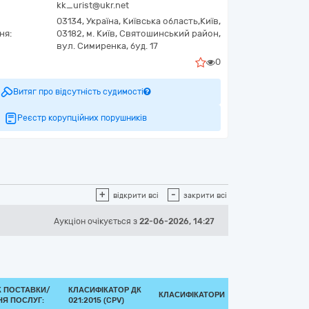
kk_urist@ukr.net
03134,
Україна
,
Київська область,
Київ,
ня:
03182, м. Київ, Святошинський район,
вул. Симиренка, буд. 17
0
Витяг про відсутність судимості
Реєстр корупційних порушників
+
-
відкрити всі
закрити всі
Аукціон
очікується
з
22-06-2026, 14:27
К ПОСТАВКИ/
КЛАСИФІКАТОР ДК
КЛАСИФІКАТОРИ
Я ПОСЛУГ:
021:2015 (CPV)