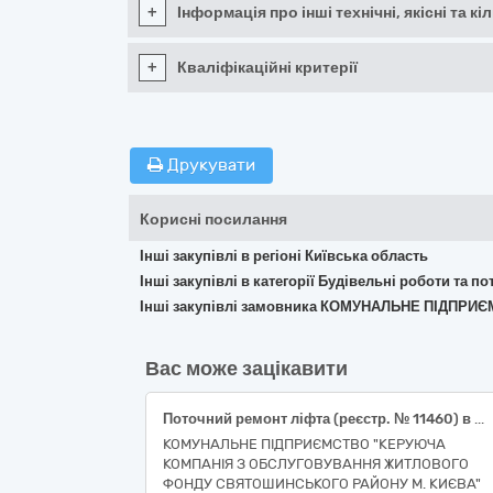
+
Інформація про інші технічні, якісні та 
+
Кваліфікаційні критерії
Друкувати
Корисні посилання
Інші закупівлі в регіоні Київська область
Інші закупівлі в категорії Будівельні роботи та 
Інші закупівлі замовника КОМУНАЛЬНЕ ПІДП
Вас може зацікавити
Поточний ремонт ліфта (реєстр. № 11460) в під’їзді № 4 у житловому будинку № 28 на вулиці Жмеринській в Святошинському районі м. Києва
КОМУНАЛЬНЕ ПІДПРИЄМСТВО "КЕРУЮЧА
КОМПАНІЯ З ОБСЛУГОВУВАННЯ ЖИТЛОВОГО
ФОНДУ СВЯТОШИНСЬКОГО РАЙОНУ М. КИЄВА"