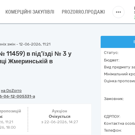
КОМЕРЦІЙНІ ЗАКУПІВЛІ
PROZORRO.ПРОДАЖІ
іх змін - 12-06-2026, 11:21
 11459) в під’їзді № 3 у
Статус:
ці Жмеринській в
Бюджет:
Вид предмету за
Мінімальний кро
Оцінка пропозиц
/
на DoZorro
6-06-12-005331-a
Замовник:
 пропозицій
Аукціон
ає
Очікується
ЄДРПОУ:
6, 11:21
з
22-06-2026, 14:27
Контактна особ
6, 18:00
Телефон: