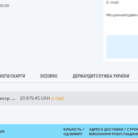
E-mail:
00:00
Місцезнаходжен
МОГИ/СКАРГИ
DOZORRO
ДЕРЖАУДИТСЛУЖБА УКРАЇНИ
єстр.
...
20 879,45
UAH
(з ПДВ)
КІЛЬКІСТЬ /
АДРЕСА ДОСТАВКИ /
СТРО
ВЛІ
ОД.ВИМІРУ
ВИКОНАННЯ РОБІТ/НАДАНН