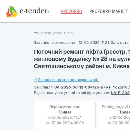
PROZORRO
PROZORRO MARKET
Повернутись назад
Закупівлю оголошено - 12-06-2026, 11:21. Дата останн
Поточний ремонт ліфта (реєстр. №
житловому будинку № 28 на вули
Святошинському районі м. Києва
Оголошення про проведення.pdf
Закупівля:
UA-2026-06-12-004126-a
/
на ProZorro
Рядок плану закупівлі та обґрунтування:
UA-P-202
Період уточнень
Період подачі
Триває
Трив
з 12-06-2026, 11:21
з 12-06-202
по 17-06-2026, 00:00
по 20-06-202