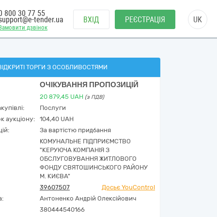
0 800 30 77 55
support@e-tender.ua
ВХІД
РЕЄСТРАЦІЯ
UK
Замовити дзвінок
ВІДКРИТІ ТОРГИ З ОСОБЛИВОСТЯМИ
ОЧІКУВАННЯ ПРОПОЗИЦІЙ
20 879,45
UAH
(з ПДВ)
купівлі:
Послуги
к аукціону:
104,40 UAH
ій:
За вартістю придбання
КОМУНАЛЬНЕ ПІДПРИЄМСТВО
"КЕРУЮЧА КОМПАНІЯ З
ОБСЛУГОВУВАННЯ ЖИТЛОВОГО
ФОНДУ СВЯТОШИНСЬКОГО РАЙОНУ
М. КИЄВА"
39607507
Досьє YouControl
а:
Антоненко Андрій Олексійович
380444540166