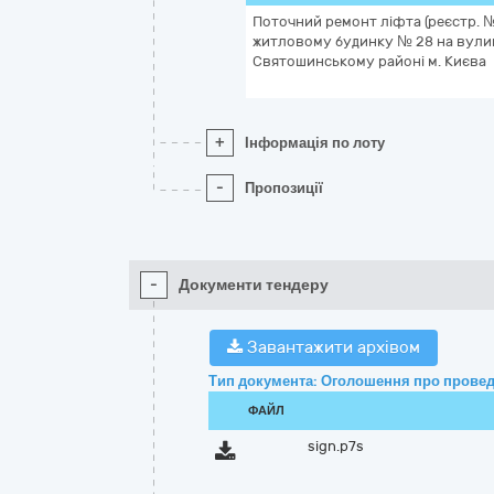
Поточний ремонт ліфта (реєстр. № 1
житловому будинку № 28 на вулиц
Святошинському районі м. Києва
+
Інформація по лоту
-
Пропозиції
-
Документи тендеру
Завантажити архівом
Тип документа: Оголошення про провед
ФАЙЛ
sign.p7s