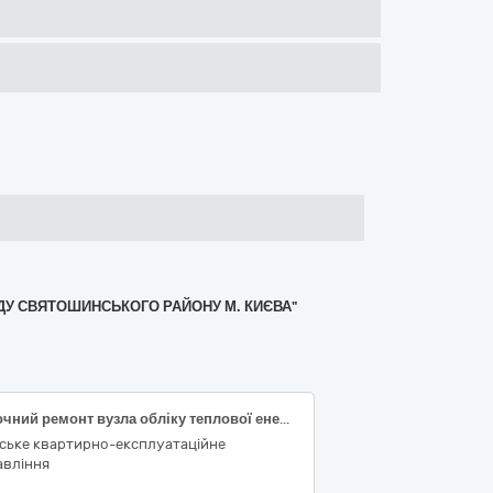
НДУ СВЯТОШИНСЬКОГО РАЙОНУ М. КИЄВА"
Поточний ремонт вузла обліку теплової енергії будівлі № ** військового містечка № ** в м. Києві
вське квартирно-експлуатаційне
авління