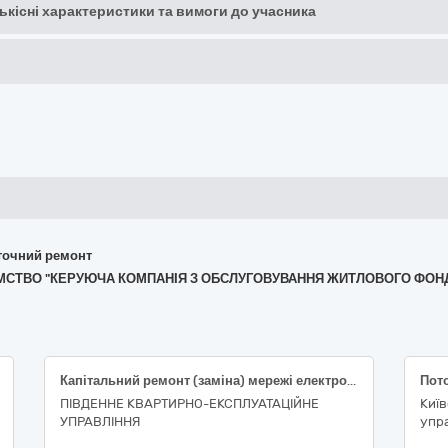
кількісні характеристики та вимоги до учасника
поточний ремонт
РИЄМСТВО "КЕРУЮЧА КОМПАНІЯ З ОБСЛУГОВУВАННЯ ЖИТЛОВОГО ФО
Капітальний ремонт (заміна) мережі електропостачання, в/м №***, м. Миколаїв
ПІВДЕННЕ КВАРТИРНО-ЕКСПЛУАТАЦІЙНЕ
Киї
УПРАВЛІННЯ
упр