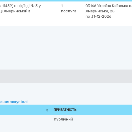
1459) в під’їзді № 3 у
1
03146
Україна
Київська 
і Жмеринській в
послуга
Жмеринська, 28
по 31-12-2026
ення закупівлі
ПРИВАТНІСТЬ
публічний