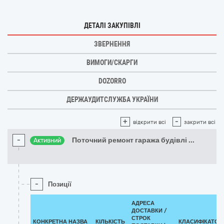
ДЕТАЛІ ЗАКУПІВЛІ
ЗВЕРНЕННЯ
ВИМОГИ/СКАРГИ
DOZORRO
ДЕРЖАУДИТСЛУЖБА УКРАЇНИ
+
-
відкрити всі
закрити всі
-
Поточний ремонт гаража будівлі
...
Активний
-
Позиції
АДРЕСА
ДОСТАВКИ /
СТРОК
КОНКРЕТНА НАЗВА
КІЛЬКІСТЬ
КЛАСИФІКАТОР