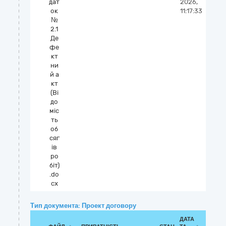
дат
2026,
ок
11:17:33
№
2.1
Де
фе
кт
ни
й а
кт
(Ві
до
міс
ть
об
сяг
ів
ро
біт)
.do
cx
Тип документа: Проект договору
ДАТА