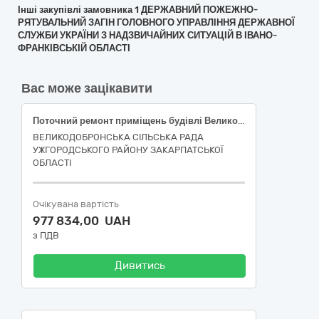
Інші закупівлі замовника 1 ДЕРЖАВНИЙ ПОЖЕЖНО-
РЯТУВАЛЬНИЙ ЗАГІН ГОЛОВНОГО УПРАВЛІННЯ ДЕРЖАВНОЇ
СЛУЖБИ УКРАЇНИ З НАДЗВИЧАЙНИХ СИТУАЦІЙ В ІВАНО-
ФРАНКІВСЬКІЙ ОБЛАСТІ
Вас може зацікавити
Поточний ремонт приміщень будівлі Великодобронської сільської ради за адресою: вул. Петефі №56, в с. М. Добронь, Ужгородського району, Закарпатської області.
ВЕЛИКОДОБРОНСЬКА СІЛЬСЬКА РАДА
УЖГОРОДСЬКОГО РАЙОНУ ЗАКАРПАТСЬКОЇ
ОБЛАСТІ
Очікувана вартість
977 834,00 UAH
з ПДВ
Дивитись