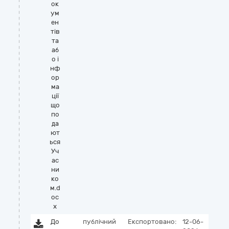
ок
ум
ен
тів
та
аб
о і
нф
ор
ма
ції
що
по
да
ют
ься
Уч
ас
ни
ко
м.d
oc
x
До
публічний
Експортовано:
12-06-