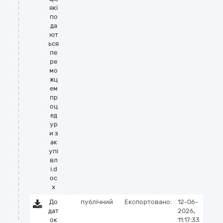
які
по
да
ют
ься
пе
ре
мо
жц
ем
пр
оц
ед
ур
и з
ак
упі
вл
і.d
oc
x
До
публічний
Експортовано:
12-06-
дат
2026,
ок
11:17:33