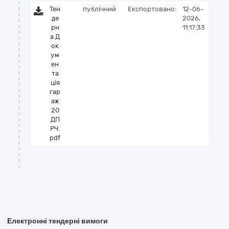
Тен
публічний
Експортовано:
12-06-
де
2026,
рн
11:17:33
а Д
ок
ум
ен
та
ція
гар
аж
20
ДП
РЧ.
pdf
Електронні тендерні вимоги