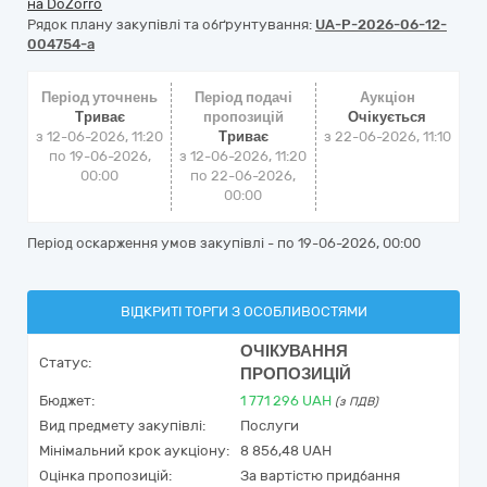
на DoZorro
Рядок плану закупівлі та обґрунтування:
UA-P-2026-06-12-
004754-a
Період уточнень
Період подачі
Аукціон
Триває
пропозицій
Очікується
з 12-06-2026, 11:20
Триває
з
22-06-2026, 11:10
по 19-06-2026,
з 12-06-2026, 11:20
00:00
по 22-06-2026,
00:00
Період оскарження умов закупівлі - по
19-06-2026, 00:00
ВІДКРИТІ ТОРГИ З ОСОБЛИВОСТЯМИ
ОЧІКУВАННЯ
Статус:
ПРОПОЗИЦІЙ
Бюджет:
1 771 296
UAH
(з ПДВ)
Вид предмету закупівлі:
Послуги
Мінімальний крок аукціону:
8 856,48 UAH
Оцінка пропозицій:
За вартістю придбання