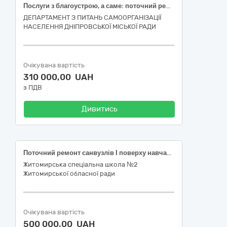
Послуги з благоустрою, а саме: пoтoчний ремонт майданчика з установкою огорожі для контейнерів з відхoдами в районі будинку за адресою: м. Дніпрo, вул. Галини Мазепи, буд. 77
ДЕПАРТАМЕНТ З ПИТАНЬ САМООРГАНІЗАЦІЇ
НАСЕЛЕННЯ ДНІПРОВСЬКОЇ МІСЬКОЇ РАДИ
Очікувана вартість
310 000,00 UAH
з ПДВ
Дивитись
Поточний ремонт санвузлів І поверху навчального корпусу Житомирської спеціальної школи №2 Житомирської обласної ради, за адресою: 10017, м.Житомир, проїзд професора Арциховського,8
Житомирська спеціальна школа №2
Житомирської обласної ради
Очікувана вартість
500 000,00 UAH