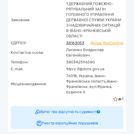
1 ДЕРЖАВНИЙ ПОЖЕЖНО-
РЯТУВАЛЬНИЙ ЗАГІН
ГОЛОВНОГО УПРАВЛІННЯ
Замовник:
ДЕРЖАВНОЇ СЛУЖБИ УКРАЇНИ
З НАДЗВИЧАЙНИХ СИТУАЦІЙ
В ІВАНО-ФРАНКІВСЬКІЙ
ОБЛАСТІ
ЄДРПОУ:
38163053
Досьє YouControl
Лисенко Владислав
Контактна особа:
Євгенійович
Телефон:
380342596580
E-mail:
1dprz.if@dsns.gov.ua
76018,
Україна
,
Івано-
Франківська область,
Івано-
Місцезнаходження:
Франківськ,
вул.Франка,
будинок 6
1
Витяг про відсутність судимості
Реєстр корупційних порушників