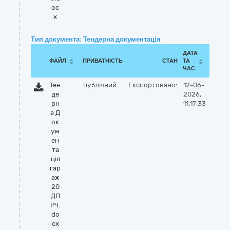
oc
x
Тип документа: Тендерна документація
ДАТА
ФАЙЛ
ПРИВАТНІСТЬ
СТАН
ТА
ЧАС
Тен
публічний
Експортовано:
12-06-
де
2026,
рн
11:17:33
а Д
ок
ум
ен
та
ція
гар
аж
20
ДП
РЧ.
do
cx