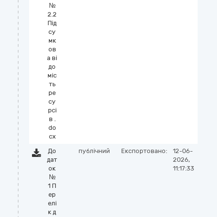
№
2.2
Під
су
мк
ов
а ві
до
міс
ть
ре
су
рсі
в .
do
cx
До
публічний
Експортовано:
12-06-
дат
2026,
ок
11:17:33
№
1 П
ер
елі
к д