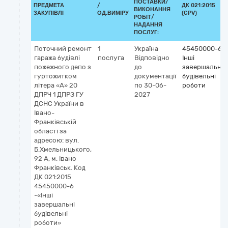
ПОСТАВКИ/
ПРЕДМЕТА
/
ДК 021:2015
ВИКОНАННЯ
ЗАКУПІВЛІ
ОД.ВИМІРУ
(CPV)
РОБІТ/
НАДАННЯ
ПОСЛУГ:
Поточний ремонт
1
Україна
45450000-6
гаража будівлі
послуга
Відповідно
Інші
пожежного депо з
до
завершальні
гуртожитком
документації
будівельні
літера «А» 20
по 30-06-
роботи
ДПРЧ 1 ДПРЗ ГУ
2027
ДСНС України в
Івано-
Франківській
області за
адресою: вул.
Б.Хмельницького,
92 А, м. Івано
Франківськ. Код
ДК 021:2015
45450000-6
-«Інші
завершальні
будівельні
роботи»