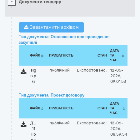
-
Документи тендеру
Завантажити архівом
Тип документа: Оголошення про проведення
закупівлі
ДАТА
ФАЙЛ
ПРИВАТНІСТЬ
СТАН
ТА
ЧАС
sig
публічний
Експортовано:
12-06-
n.p
2026,
7s
09:01:53
Тип документа: Проект договору
ДАТА
ФАЙЛ
ПРИВАТНІСТЬ
СТАН
ТА
ЧАС
Д_
публічний
Експортовано:
12-06-
11
2026,
Пр
08:59:54
ое