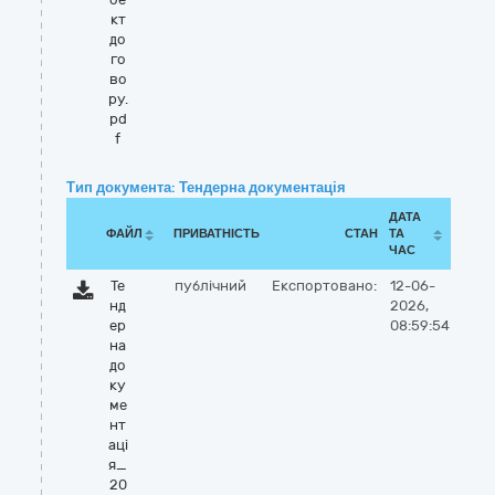
кт
до
го
во
ру.
pd
f
Тип документа: Тендерна документація
ДАТА
ФАЙЛ
ПРИВАТНІСТЬ
СТАН
ТА
ЧАС
Те
публічний
Експортовано:
12-06-
нд
2026,
ер
08:59:54
на
до
ку
ме
нт
аці
я_
20