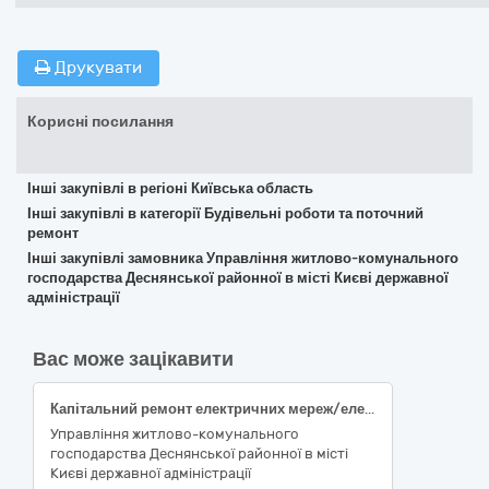
Друкувати
Корисні посилання
Інші закупівлі в регіоні Київська область
Інші закупівлі в категорії Будівельні роботи та поточний
ремонт
Інші закупівлі замовника Управління житлово-комунального
господарства Деснянської районної в місті Києві державної
адміністрації
Вас може зацікавити
Капітальний ремонт електричних мереж/електрощитових (підготовка до опалювального сезону та заходи з енергозбереження) житлового будинку за адресою: просп. Червоної Калини, 81/11 Деснянського району міста Києва
Управління житлово-комунального
господарства Деснянської районної в місті
Києві державної адміністрації