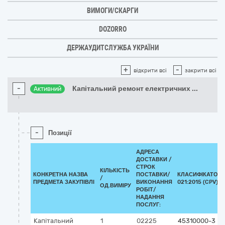
ВИМОГИ/СКАРГИ
DOZORRO
ДЕРЖАУДИТСЛУЖБА УКРАЇНИ
+
-
відкрити всі
закрити всі
-
Капітальний ремонт електричних
...
Активний
-
Позиції
АДРЕСА
ДОСТАВКИ /
СТРОК
КІЛЬКІСТЬ
КОНКРЕТНА НАЗВА
ПОСТАВКИ/
КЛАСИФІКАТОР 
/
ПРЕДМЕТА ЗАКУПІВЛІ
ВИКОНАННЯ
021:2015 (CPV)
ОД.ВИМІРУ
РОБІТ/
НАДАННЯ
ПОСЛУГ:
Капітальний
1
02225
45310000-3