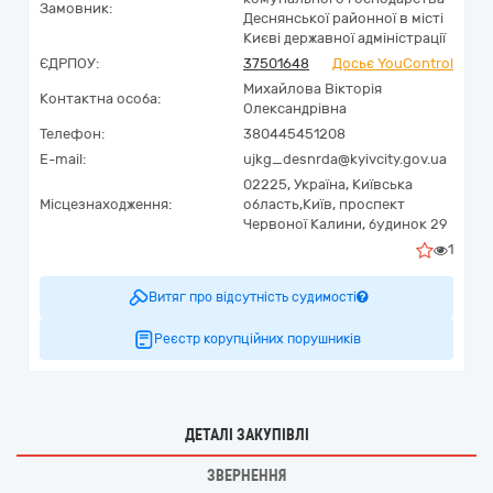
Замовник:
Деснянської районної в місті
Києві державної адміністрації
ЄДРПОУ:
37501648
Досьє YouControl
Михайлова Вікторія
Контактна особа:
Олександрівна
Телефон:
380445451208
E-mail:
ujkg_desnrda@kyivcity.gov.ua
02225,
Україна
,
Київська
Місцезнаходження:
область,
Київ,
проспект
Червоної Калини, будинок 29
1
Витяг про відсутність судимості
Реєстр корупційних порушників
ДЕТАЛІ ЗАКУПІВЛІ
ЗВЕРНЕННЯ