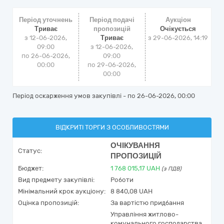
Період уточнень
Період подачі
Аукціон
Триває
пропозицій
Очікується
з 12-06-2026,
Триває
з
29-06-2026, 14:19
09:00
з 12-06-2026,
по 26-06-2026,
09:00
00:00
по 29-06-2026,
00:00
Період оскарження умов закупівлі - по
26-06-2026, 00:00
ВІДКРИТІ ТОРГИ З ОСОБЛИВОСТЯМИ
ОЧІКУВАННЯ
Статус:
ПРОПОЗИЦІЙ
Бюджет:
1 768 015,17
UAH
(з ПДВ)
Вид предмету закупівлі:
Роботи
Мінімальний крок аукціону:
8 840,08 UAH
Оцінка пропозицій:
За вартістю придбання
Управління житлово-
комунального господарства