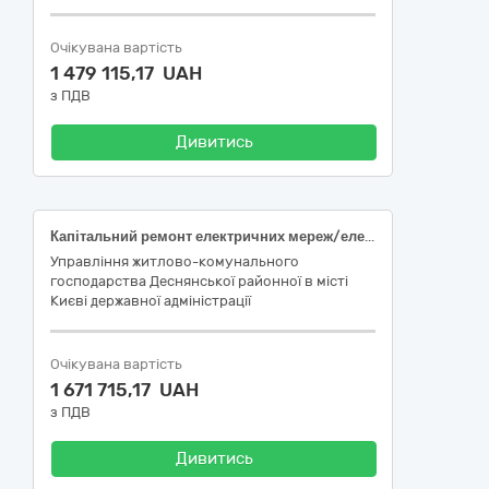
Очікувана вартість
1 479 115,17 UAH
з ПДВ
Дивитись
Капітальний ремонт електричних мереж/електрощитових (підготовка до опалювального сезону та заходи з енергозбереження) житлового будинку за адресою: вул. Оноре де Бальзака, 92 Деснянського району міста Києва
Управління житлово-комунального
господарства Деснянської районної в місті
Києві державної адміністрації
Очікувана вартість
1 671 715,17 UAH
з ПДВ
Дивитись