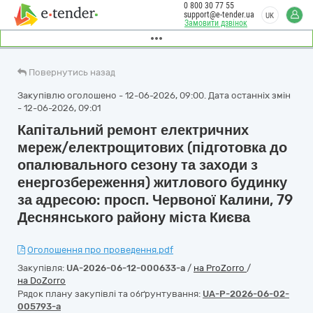
0 800 30 77 55
support@e-tender.ua
UK
Замовити дзвінок
Повернутись назад
Закупівлю оголошено - 12-06-2026, 09:00. Дата останніх змін
- 12-06-2026, 09:01
Капітальний ремонт електричних
мереж/електрощитових (підготовка до
опалювального сезону та заходи з
енергозбереження) житлового будинку
за адресою: просп. Червоної Калини, 79
Деснянського району міста Києва
Оголошення про проведення.pdf
Закупівля:
UA-2026-06-12-000633-a
/
на ProZorro
/
на DoZorro
Рядок плану закупівлі та обґрунтування:
UA-P-2026-06-02-
005793-a