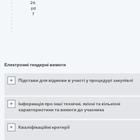
26.
pd
f
Електронні тендерні вимоги
+
Підстави для відмови в участі у процедурі закупівлі
+
Інформація про інші технічні, якісні та кількісні
характеристики та вимоги до учасника
+
Кваліфікаційні критерії