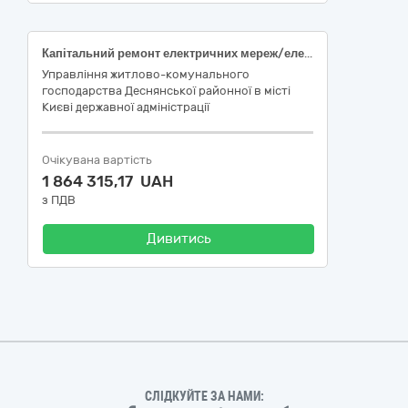
Капітальний ремонт електричних мереж/електрощитових (підготовка до опалювального сезону та заходи з енергозбереження) житлового будинку за адресою: вул. Оноре де Бальзака, 63 Деснянського району міста Києва
Управління житлово-комунального
господарства Деснянської районної в місті
Києві державної адміністрації
Очікувана вартість
1 864 315,17 UAH
з ПДВ
Дивитись
СЛІДКУЙТЕ ЗА НАМИ: