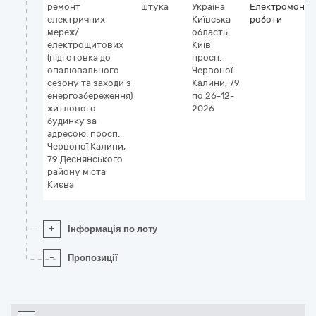
ремонт
штука
Україна
Електромонта
електричних
Київська
роботи
мереж/
область
електрощитових
Київ
(підготовка до
просп.
опалювального
Червоної
сезону та заходи з
Калини, 79
енергозбереження)
по 26-12-
житлового
2026
будинку за
адресою: просп.
Червоної Калини,
79 Деснянського
району міста
Києва
+
Інформація по лоту
-
Пропозиції