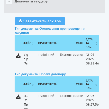
-
Документи тендеру
Завантажити архівом
Тип документа: Оголошення про проведення
закупівлі
ДАТА
ФАЙЛ
ПРИВАТНІСТЬ
СТАН
ТА
ЧАС
sig
публічний
Експортовано:
12-06-
n.p
2026,
7s
08:28:46
Тип документа: Проект договору
ДАТА
ФАЙЛ
ПРИВАТНІСТЬ
СТАН
ТА
ЧАС
Д_
публічний
Експортовано:
12-06-
11
2026,
Пр
08:27:56
ое