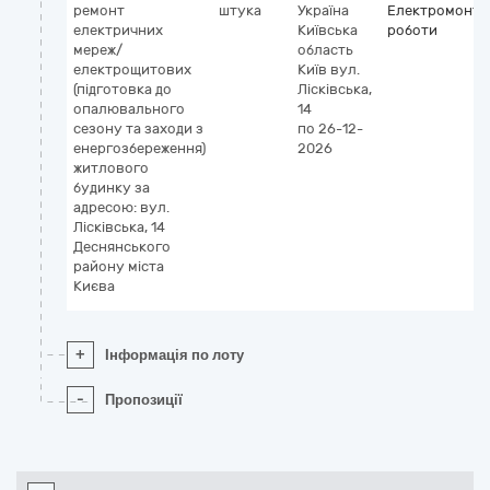
ремонт
штука
Україна
Електромонта
електричних
Київська
роботи
мереж/
область
електрощитових
Київ
вул.
(підготовка до
Лісківська,
опалювального
14
сезону та заходи з
по 26-12-
енергозбереження)
2026
житлового
будинку за
адресою: вул.
Лісківська, 14
Деснянського
району міста
Києва
+
Інформація по лоту
-
Пропозиції