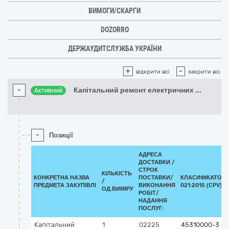
ВИМОГИ/СКАРГИ
DOZORRO
ДЕРЖАУДИТСЛУЖБА УКРАЇНИ
+
-
відкрити всі
закрити всі
-
Капітальний ремонт електричних
...
Активний
-
Позиції
АДРЕСА
ДОСТАВКИ /
СТРОК
КІЛЬКІСТЬ
КОНКРЕТНА НАЗВА
ПОСТАВКИ/
КЛАСИФІКАТОР 
/
ПРЕДМЕТА ЗАКУПІВЛІ
ВИКОНАННЯ
021:2015 (CPV)
ОД.ВИМІРУ
РОБІТ/
НАДАННЯ
ПОСЛУГ:
Капітальний
1
02225
45310000-3