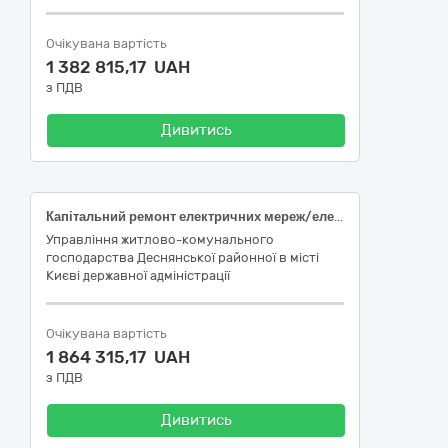
Очікувана вартість
1 382 815,17 UAH
з ПДВ
Дивитись
Капітальний ремонт електричних мереж/електрощитових (підготовка до опалювального сезону та заходи з енергозбереження) житлового будинку за адресою: вул. Радунська, 5 Деснянського району міста Києва
Управління житлово-комунального
господарства Деснянської районної в місті
Києві державної адміністрації
Очікувана вартість
1 864 315,17 UAH
з ПДВ
Дивитись