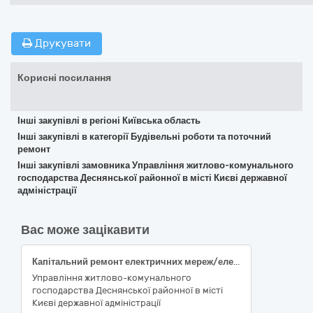
Друкувати
Корисні посилання
Інші закупівлі в регіоні Київська область
Інші закупівлі в категорії Будівельні роботи та поточний
ремонт
Інші закупівлі замовника Управління житлово-комунального
господарства Деснянської районної в місті Києві державної
адміністрації
Вас може зацікавити
Капітальний ремонт електричних мереж/електрощитових (підготовка до опалювального сезону та заходи з енергозбереження) житлового будинку за адресою: вул. Лісківська, 18-А Деснянського району міста Києва
Управління житлово-комунального
господарства Деснянської районної в місті
Києві державної адміністрації