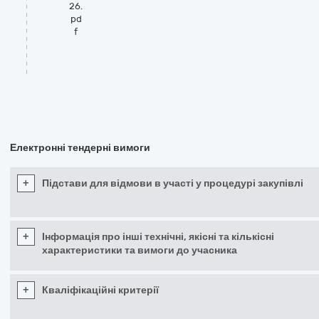
26.
pd
f
Електронні тендерні вимоги
+
Підстави для відмови в участі у процедурі закупівлі
+
Інформація про інші технічні, якісні та кількісні
характеристики та вимоги до учасника
+
Кваліфікаційні критерії