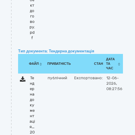
кт
до
го
во
ру.
pd
f
Тип документа: Тендерна документація
ДАТА
ФАЙЛ
ПРИВАТНІСТЬ
СТАН
ТА
ЧАС
Те
публічний
Експортовано:
12-06-
нд
2026,
ер
08:27:56
на
до
ку
ме
нт
аці
я_
20