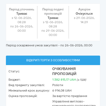
Період уточнень
Період подачі
Аукціон
Триває
пропозицій
Очікується
з 12-06-2026,
Триває
з
29-06-2026,
08:28
з 12-06-2026,
14:29
по 26-06-2026,
08:28
00:00
по 29-06-2026,
00:00
Період оскарження умов закупівлі - по
26-06-2026, 00:00
ВІДКРИТІ ТОРГИ З ОСОБЛИВОСТЯМИ
ОЧІКУВАННЯ
Статус:
ПРОПОЗИЦІЙ
Бюджет:
1 382 815,17
UAH
(з ПДВ)
Вид предмету закупівлі:
Роботи
Мінімальний крок аукціону:
6 914,08 UAH
Оцінка пропозицій:
За вартістю придбання
Управління житлово-
комунального господарства