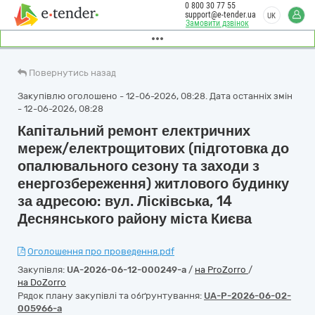
0 800 30 77 55
support@e-tender.ua
UK
Замовити дзвінок
Повернутись назад
Закупівлю оголошено - 12-06-2026, 08:28. Дата останніх змін
- 12-06-2026, 08:28
Капітальний ремонт електричних
мереж/електрощитових (підготовка до
опалювального сезону та заходи з
енергозбереження) житлового будинку
за адресою: вул. Лісківська, 14
Деснянського району міста Києва
Оголошення про проведення.pdf
Закупівля:
UA-2026-06-12-000249-a
/
на ProZorro
/
на DoZorro
Рядок плану закупівлі та обґрунтування:
UA-P-2026-06-02-
005966-a