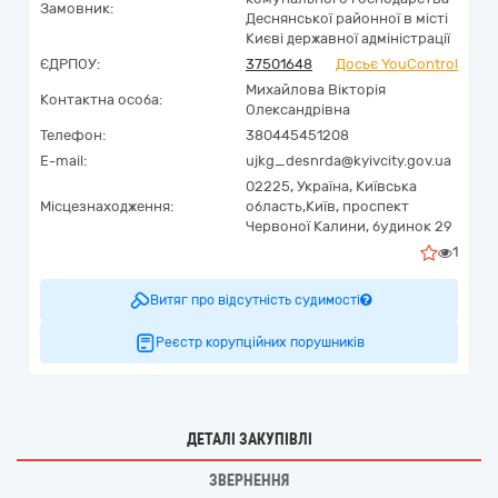
Замовник:
Деснянської районної в місті
Києві державної адміністрації
ЄДРПОУ:
37501648
Досьє YouControl
Михайлова Вікторія
Контактна особа:
Олександрівна
Телефон:
380445451208
E-mail:
ujkg_desnrda@kyivcity.gov.ua
02225,
Україна
,
Київська
Місцезнаходження:
область,
Київ,
проспект
Червоної Калини, будинок 29
1
Витяг про відсутність судимості
Реєстр корупційних порушників
ДЕТАЛІ ЗАКУПІВЛІ
ЗВЕРНЕННЯ