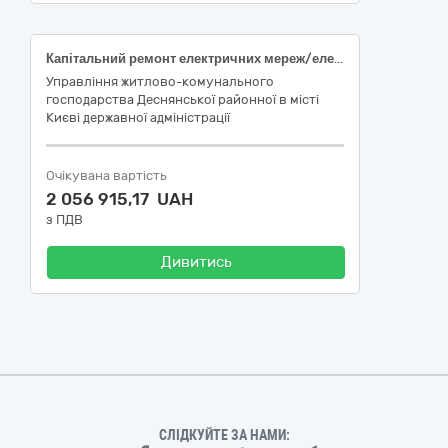
Капітальний ремонт електричних мереж/електрощитових (підготовка до опалювального сезону та заходи з енергозбереження) житлового будинку за адресою: вул. Радунська, 26 Деснянського району міста Києва
Управління житлово-комунального
господарства Деснянської районної в місті
Києві державної адміністрації
Очікувана вартість
2 056 915,17 UAH
з ПДВ
Дивитись
СЛІДКУЙТЕ ЗА НАМИ: