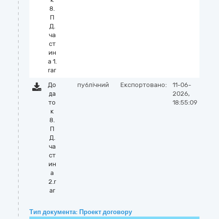
8.
П
Д.
ча
ст
ин
а 1.
rar
До
публічний
Експортовано:
11-06-
да
2026,
то
18:55:09
к
8.
П
Д.
ча
ст
ин
а
2.r
ar
Тип документа: Проект договору