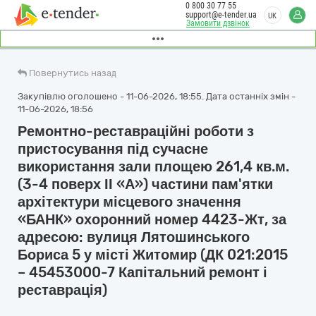
0 800 30 77 55
support@e-tender.ua
UK
Замовити дзвінок
Повернутись назад
Закупівлю оголошено - 11-06-2026, 18:55. Дата останніх змін -
11-06-2026, 18:56
Ремонтно-реставраційні роботи з
пристосування під сучасне
використання зали площею 261,4 кв.м.
(3-4 поверх ІІ «А») частини пам'ятки
архітектури місцевого значення
«БАНК» охоронний номер 4423-Жт, за
адресою: вулиця Лятошинського
Бориса 5 у місті Житомир (ДК 021:2015
– 45453000-7 Капітальний ремонт і
реставрація)