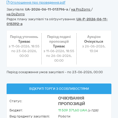
Оголошення про проведення.pdf
Закупівля:
UA-2026-06-11-013796-a
/
на ProZorro
/
на DoZorro
Рядок плану закупівлі та обґрунтування:
UA-P-2026-06-11-
015392-a
Період уточнень
Період подачі
Аукціон
Триває
пропозицій
Очікується
з 11-06-2026, 18:55
Триває
з
26-06-2026,
по 23-06-2026,
з 11-06-2026, 18:55
13:04
00:00
по 26-06-2026,
00:00
Період оскарження умов закупівлі - по
23-06-2026, 00:00
ВІДКРИТІ ТОРГИ З ОСОБЛИВОСТЯМИ
ОЧІКУВАННЯ
Статус:
ПРОПОЗИЦІЙ
Бюджет:
11 509 371,60
UAH
(з ПДВ)
Вид предмету закупівлі:
Роботи