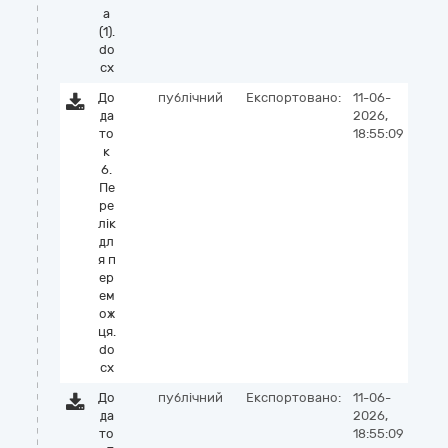
а
(1).
do
cx
До
публічний
Експортовано:
11-06-
да
2026,
то
18:55:09
к
6.
Пе
ре
лік
дл
я п
ер
ем
ож
ця.
do
cx
До
публічний
Експортовано:
11-06-
да
2026,
то
18:55:09