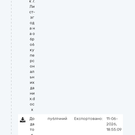
к 7.
Ли
ст-
зг
од
а н
а о
бр
об
ку
пе
рс
он
ал
ьн
их
да
ни
х.d
oc
x
До
публічний
Експортовано:
11-06-
да
2026,
то
18:55:09
к