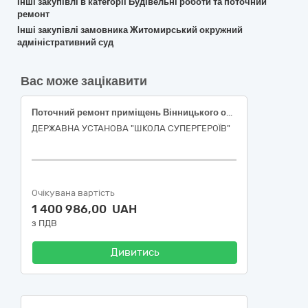
Інші закупівлі в категорії Будівельні роботи та поточний
ремонт
Інші закупівлі замовника Житомирський окружний
адміністративний суд
Вас може зацікавити
Поточний ремонт приміщень Вінницького освітнього центру за адресою: м. Вінниця вул. Хмельницьке шосе, 108
ДЕРЖАВНА УСТАНОВА "ШКОЛА СУПЕРГЕРОЇВ"
Очікувана вартість
1 400 986,00 UAH
з ПДВ
Дивитись