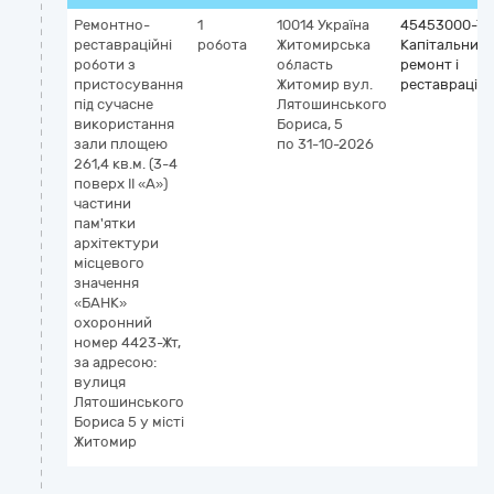
Ремонтно-
1
10014
Україна
45453000-7
реставраційні
робота
Житомирська
Капітальний
роботи з
область
ремонт і
пристосування
Житомир
вул.
реставрація
під сучасне
Лятошинського
використання
Бориса, 5
зали площею
по 31-10-2026
261,4 кв.м. (3-4
поверх ІІ «А»)
частини
пам'ятки
архітектури
місцевого
значення
«БАНК»
охоронний
номер 4423-Жт,
за адресою:
вулиця
Лятошинського
Бориса 5 у місті
Житомир