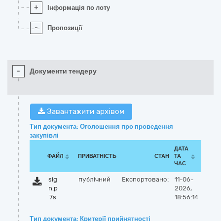
+
Інформація по лоту
-
Пропозиції
-
Документи тендеру
Завантажити архівом
Тип документа: Оголошення про проведення
закупівлі
ДАТА
ФАЙЛ
ПРИВАТНІСТЬ
СТАН
ТА
ЧАС
sig
публічний
Експортовано:
11-06-
n.p
2026,
7s
18:56:14
Тип документа: Критерії прийнятності