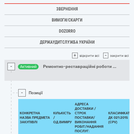
ЗВЕРНЕННЯ
ВИМОГИ/СКАРГИ
DOZORRO
ДЕРЖАУДИТСЛУЖБА УКРАЇНИ
+
-
відкрити всі
закрити всі
-
Ремонтно-реставраційні роботи
...
Активний
-
Позиції
АДРЕСА
ДОСТАВКИ /
КОНКРЕТНА
КІЛЬКІСТЬ
СТРОК
КЛАСИФІКАТО
НАЗВА ПРЕДМЕТА
/
ПОСТАВКИ/
ДК 021:2015
ЗАКУПІВЛІ
ОД.ВИМІРУ
ВИКОНАННЯ
(CPV)
РОБІТ/НАДАННЯ
ПОСЛУГ: