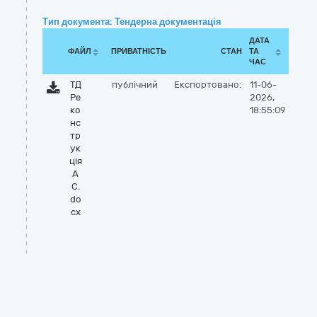
Тип документа: Тендерна документація
ДАТА
ФАЙЛ
ПРИВАТНІСТЬ
СТАН
ТА
ЧАС
ТД
публічний
Експортовано:
11-06-
Ре
2026,
ко
18:55:09
нс
тр
ук
ція
А
С.
do
cx