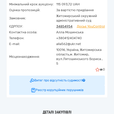
Мінімальний крок аукціону:
115 093,72 UAH
Оцінка пропозицій:
За вартістю придбання
Житомирський окружний
Замовник:
адміністративний суд
ЄДРПОУ:
34854954
Досьє YouControl
Контактна особа:
Алла Мошинська
Телефон:
+380412404740
E-mail:
alla562@ukr.net
10014,
Україна
,
Житомирська
область,
м. Житомир,
Місцезнаходження:
вул.Лятошинського Бориса ,
5
0
Витяг про відсутність судимості
Реєстр корупційних порушників
ДЕТАЛІ ЗАКУПІВЛІ