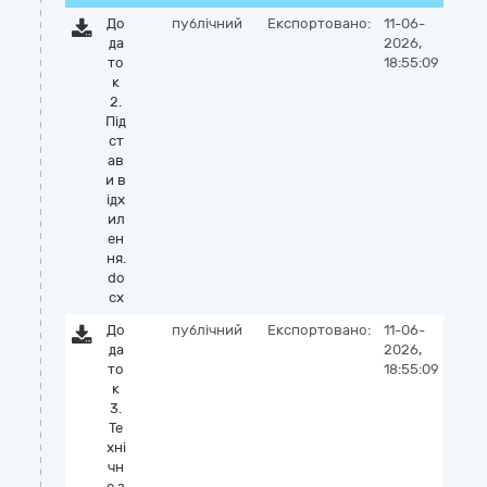
До
публічний
Експортовано:
11-06-
да
2026,
то
18:55:09
к
2.
Під
ст
ав
и в
ідх
ил
ен
ня.
do
cx
До
публічний
Експортовано:
11-06-
да
2026,
то
18:55:09
к
3.
Те
хні
чн
е з