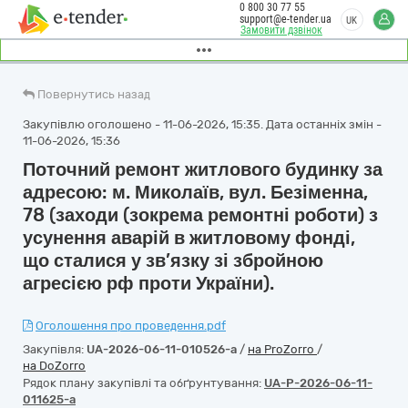
0 800 30 77 55
support@e-tender.ua
UK
Замовити дзвінок
Повернутись назад
Закупівлю оголошено - 11-06-2026, 15:35. Дата останніх змін -
11-06-2026, 15:36
Поточний ремонт житлового будинку за
адресою: м. Миколаїв, вул. Безіменна,
78 (заходи (зокрема ремонтні роботи) з
усунення аварій в житловому фонді,
що сталися у зв’язку зі збройною
агресією рф проти України).
Оголошення про проведення.pdf
Закупівля:
UA-2026-06-11-010526-a
/
на ProZorro
/
на DoZorro
Рядок плану закупівлі та обґрунтування:
UA-P-2026-06-11-
011625-a