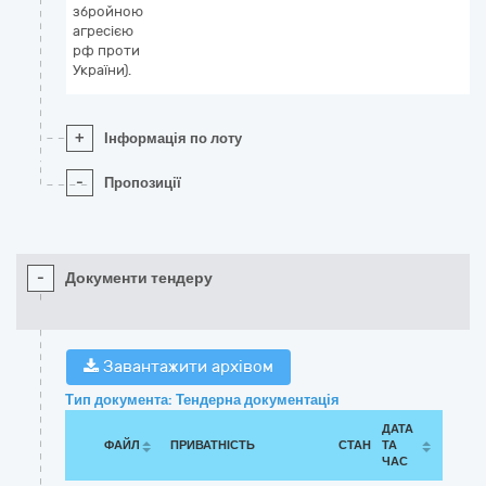
збройною
агресією
рф проти
України).
+
Інформація по лоту
-
Пропозиції
-
Документи тендеру
Завантажити архівом
Тип документа: Тендерна документація
ДАТА
ФАЙЛ
ПРИВАТНІСТЬ
СТАН
ТА
ЧАС