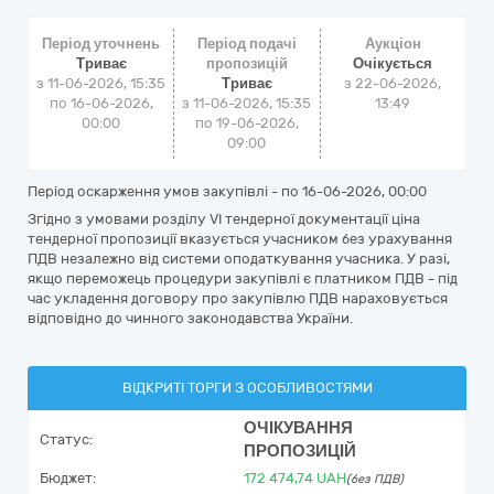
Період уточнень
Період подачі
Аукціон
Триває
пропозицій
Очікується
з 11-06-2026, 15:35
Триває
з
22-06-2026,
по 16-06-2026,
з 11-06-2026, 15:35
13:49
00:00
по 19-06-2026,
09:00
Період оскарження умов закупівлі - по
16-06-2026, 00:00
Згідно з умовами розділу VI тендерної документації ціна
тендерної пропозиції вказується учасником без урахування
ПДВ незалежно від системи оподаткування учасника. У разі,
якщо переможець процедури закупівлі є платником ПДВ - під
час укладення договору про закупівлю ПДВ нараховується
відповідно до чинного законодавства України.
ВІДКРИТІ ТОРГИ З ОСОБЛИВОСТЯМИ
ОЧІКУВАННЯ
Статус:
ПРОПОЗИЦІЙ
Бюджет:
172 474,74
UAH
(без ПДВ)