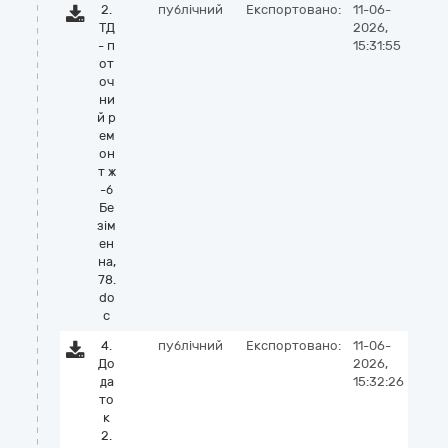
2.
публічний
Експортовано:
11-06-
ТД
2026,
- п
15:31:55
от
оч
ни
й р
ем
он
т ж
-б
Бе
зім
ен
на,
78.
do
c
4.
публічний
Експортовано:
11-06-
До
2026,
да
15:32:26
то
к
2.