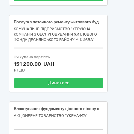
Послуга з поточного ремонту житлового будинку (об’єкту) за адресою: вулиця Космонавта Поповича, 8, покрівельні роботи, у Деснянському районі м. Києва, за ДК 021:2015 (CPV): 45260000-7 Покрівельні роботи та інші спеціалізовані будівельні роботи.
КОМУНАЛЬНЕ ПІДПРИЄМСТВО "КЕРУЮЧА
КОМПАНІЯ З ОБСЛУГОВУВАННЯ ЖИТЛОВОГО
ФОНДУ ДЕСНЯНСЬКОГО РАЙОНУ М. КИЄВА"
Очікувана вартість
151 200,00 UAH
з ПДВ
Дивитись
Влаштування фундаменту цінового пілону на АЗС 15/027, м. Одеса, вул. Василя Стуса, 2-А 2км+900 м
АКЦІОНЕРНЕ ТОВАРИСТВО "УКPНAФТА"