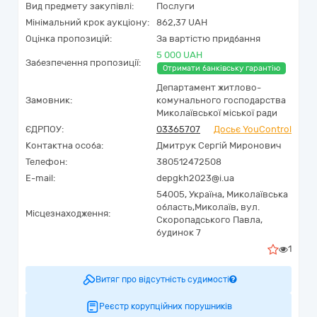
Вид предмету закупівлі:
Послуги
Мінімальний крок аукціону:
862,37 UAH
Оцінка пропозицій:
За вартістю придбання
5 000 UAH
Забезпечення пропозиції:
Отримати банківську гарантію
Департамент житлово-
Замовник:
комунального господарства
Миколаївської міської ради
ЄДРПОУ:
03365707
Досьє YouControl
Контактна особа:
Дмитрук Сергій Миронович
Телефон:
380512472508
E-mail:
depgkh2023@i.ua
54005,
Україна
,
Миколаївська
область,
Миколаїв,
вул.
Місцезнаходження:
Скоропадського Павла,
будинок 7
1
Витяг про відсутність судимості
Реєстр корупційних порушників