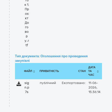
то
к 1.
Пр
оє
кт
До
го
во
р
у..r
tf
Тип документа: Оголошення про проведення
закупівлі
ДАТА
ФАЙЛ
ПРИВАТНІСТЬ
СТАН
ТА
ЧАС
sig
публічний
Експортовано:
11-06-
n.p
2026,
7s
15:36:14