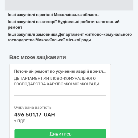
Інші закупівлі в регіоні Миколаївська область
Інші закупівлі в категорії Будівельні роботи та поточний
ремонт
Інші закупівлі замовника Департамент житлово-комунального
господарства Миколаївської міської ради
Вас може зацікавити
Поточний ремонт по усуненню аварій в житловому фонді багатоквартирного будинку за адресою: бульвар Івана Каркача, 4, місто Харків (код ДК 021:2015-45260000-7 Покрівельні роботи та інші спеціалізовані будівельні роботи)
ДЕПАРТАМЕНТ ЖИТЛОВО-КОМУНАЛЬНОГО
ГОСПОДАРСТВА ХАРКІВСЬКОЇ МІСЬКОЇ РАДИ
Очікувана вартість
496 501,17 UAH
з ПДВ
Дивитись