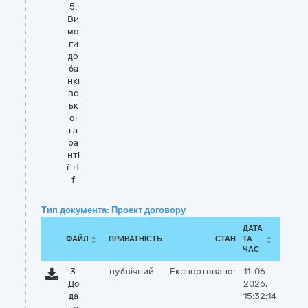
5.
Ви
мо
ги
до
ба
нкі
вс
ьк
ої
га
ра
нті
ї..rt
f
Тип документа: Проект договору
ДАТА
ФАЙЛ
ПРИВАТНІСТЬ
СТАН
ТА
ЧАС
3.
публічний
Експортовано:
11-06-
До
2026,
да
15:32:14