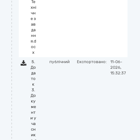
Те
хні
чн
е з
ав
да
нн
я.d
oc
x
5.
публічний
Експортовано:
11-06-
До
2026,
да
15:32:37
то
к
3.
До
ку
ме
нт
и у
ча
сн
ик