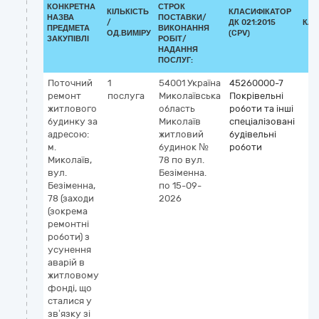
КОНКРЕТНА
СТРОК
КІЛЬКІСТЬ
КЛАСИФІКАТОР
НАЗВА
ПОСТАВКИ/
/
ДК 021:2015
КЛА
ПРЕДМЕТА
ВИКОНАННЯ
ОД.ВИМІРУ
(CPV)
ЗАКУПІВЛІ
РОБІТ/
НАДАННЯ
ПОСЛУГ:
Поточний
1
54001
Україна
45260000-7
ремонт
послуга
Миколаївська
Покрівельні
житлового
область
роботи та інші
будинку за
Миколаїв
спеціалізовані
адресою:
житловий
будівельні
м.
будинок №
роботи
Миколаїв,
78 по вул.
вул.
Безіменна.
Безіменна,
по 15-09-
78 (заходи
2026
(зокрема
ремонтні
роботи) з
усунення
аварій в
житловому
фонді, що
сталися у
зв’язку зі