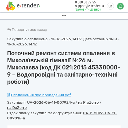
0 800 30 77 55
support@e-tender.ua
UK
Замовити дзвінок
Повернутись назад
Закупівлю оголошено - 11-06-2026, 14:09. Дата останніх змін -
11-06-2026, 14:12
Поточний ремонт системи опалення в
Миколаївській гімназії №26 м.
Миколаєва (код ДК 021:2015 45330000-
9 – Водопровідні та санітарно-технічні
роботи)
Оголошення про проведення.pdf
Закупівля:
UA-2026-06-11-007924-a
/
на ProZorro
/
на DoZorro
Рядок плану закупівлі та обґрунтування:
UA-P-2026-06-11-
009816-a