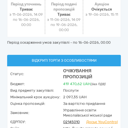
Період уточнень
Період подачі
Аукціон
Триває
пропозицій
Очікується
з 11-06-2026, 14:09
Триває
з
19-06-2026, 15:11
по 16-06-2026,
з 11-06-2026, 14:09
00:00
по 19-06-2026,
00:00
Період оскарження умов закупівлі - по
16-06-2026, 00:00
ВІДКРИТІ ТОРГИ З ОСОБЛИВОСТЯМИ
ОЧІКУВАННЯ
Статус:
ПРОПОЗИЦІЙ
Бюджет:
419 470,62
UAH
(без ПДВ)
Вид предмету закупівлі:
Послуги
Мінімальний крок аукціону:
2 097,35 UAH
Оцінка пропозицій:
За вартістю придбання
Управління освіти
Замовник:
Миколаївської міської ради
ЄДРПОУ:
02145010
Досьє YouControl