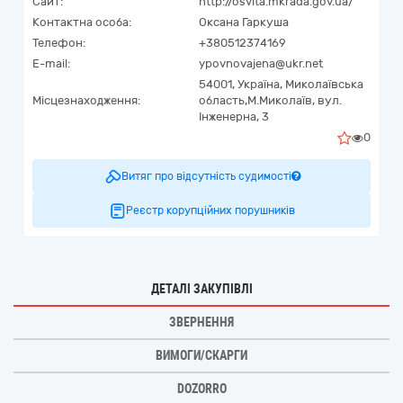
Сайт:
http://osvita.mkrada.gov.ua/
Контактна особа:
Оксана Гаркуша
Телефон:
+380512374169
E-mail:
ypovnovajena@ukr.net
54001,
Україна
,
Миколаївська
Місцезнаходження:
область,
М.Миколаїв,
вул.
Інженерна, 3
0
Витяг про відсутність судимості
Реєстр корупційних порушників
ДЕТАЛІ ЗАКУПІВЛІ
ЗВЕРНЕННЯ
ВИМОГИ/СКАРГИ
DOZORRO