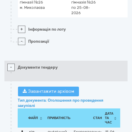
гімназії №26
гімназія №26
м. Миколаєва
по 25-08-
2026
+
Інформація по лоту
-
Пропозиції
-
Документи тендеру
Завантажити архівом
Тип документа: Оголошення про проведення
закупівлі
ДАТА
ФАЙЛ
ПРИВАТНІСТЬ
СТАН
ТА
ЧАС
sig
публічний
Експортовано:
11-06-