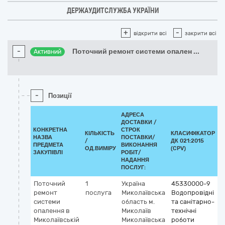
ДЕРЖАУДИТСЛУЖБА УКРАЇНИ
+
-
відкрити всі
закрити всі
-
Поточний ремонт системи опален
...
Активний
-
Позиції
АДРЕСА
ДОСТАВКИ /
КОНКРЕТНА
СТРОК
КІЛЬКІСТЬ
КЛАСИФІКАТОР
НАЗВА
ПОСТАВКИ/
/
ДК 021:2015
К
ПРЕДМЕТА
ВИКОНАННЯ
ОД.ВИМІРУ
(CPV)
ЗАКУПІВЛІ
РОБІТ/
НАДАННЯ
ПОСЛУГ:
Поточний
1
Україна
45330000-9
ремонт
послуга
Миколаївська
Водопровідні
системи
область
м.
та санітарно-
опалення в
Миколаїв
технічні
Миколаївській
Миколаївська
роботи