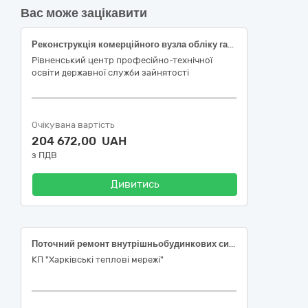
Вас може зацікавити
Реконструкція комерційного вузла обліку газу паливної Рівненського центру ПТО ДСЗ на вул.Валерія Опанасюка, буд.8 в м.Рівне, Рівненської області ТГ, Рівненського району, Рівненської області згідно коду Єдиного закупівельного словника ДК 021:2015 45330000-9 Водопровідні та санітарно-технічні роботи (Назва та код послуги кожної номенклатурної позиції предмету закупівлі 45333000-0 Встановлення газового обладнання)
Рівненський центр професійно-технічної
освіти державної служби зайнятості
Очікувана вартість
204 672,00 UAH
з ПДВ
Дивитись
Поточний ремонт внутрішньобудинкових систем водопостачання та водовідведення в багатоквартирних житлових будинках м. Харкова по вул. Владислава Зубенка, 29-В
КП "Харківські теплові мережі"