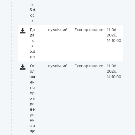
к
3.d
oc
x
До
публічний
Експортовано:
11-06-
да
2026,
то
14:10:00
к
5.d
oc
Ог
публічний
Експортовано:
11-06-
ол
2026,
ош
14:10:00
ен
ня
пр
о п
ро
ве
де
нн
я в
ідк