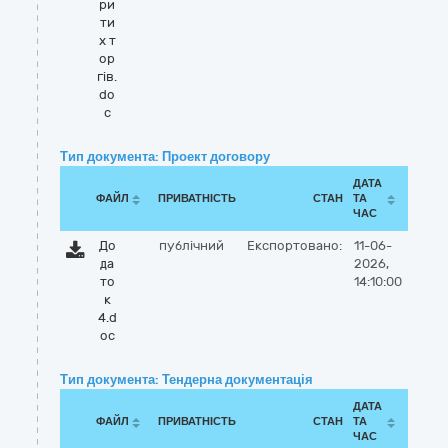
ри
ти
х т
ор
гів.
do
c
Тип документа: Проект договору
ДАТА
ФАЙЛ
ПРИВАТНІСТЬ
СТАН
ТА
ЧАС
До
публічний
Експортовано:
11-06-
да
2026,
то
14:10:00
к
4.d
oc
Тип документа: Тендерна документація
ДАТА
ФАЙЛ
ПРИВАТНІСТЬ
СТАН
ТА
ЧАС