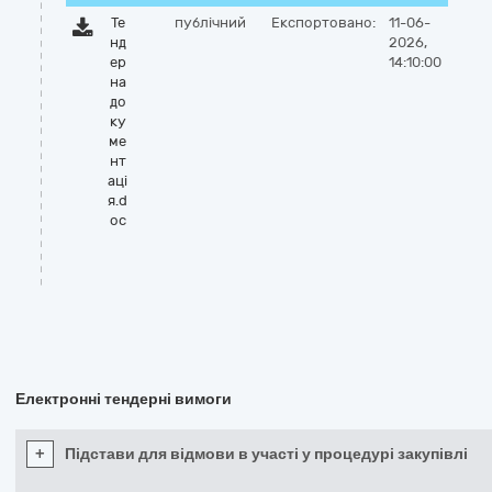
Те
публічний
Експортовано:
11-06-
нд
2026,
ер
14:10:00
на
до
ку
ме
нт
ацi
я.d
oc
Електронні тендерні вимоги
+
Підстави для відмови в участі у процедурі закупівлі