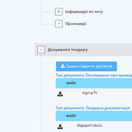
+
Інформація по лоту
-
Пропозиції
-
Документи тендеру
Завантажити архівом
Тип документа: Оголошення про провед
ФАЙЛ
sign.p7s
Тип документа: Тендерна документація
ФАЙЛ
Відкриті.docx