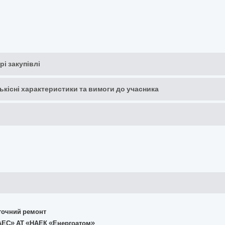
рі закупівлі
кількісні характеристики та вимоги до учасника
поточний ремонт
а АЕС» АТ «НАЕК «Енергоатом»