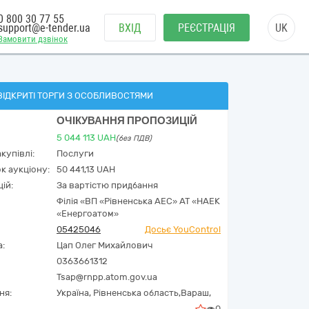
0 800 30 77 55
support@e-tender.ua
ВХІД
РЕЄСТРАЦІЯ
UK
Замовити дзвінок
ВІДКРИТІ ТОРГИ З ОСОБЛИВОСТЯМИ
ОЧІКУВАННЯ ПРОПОЗИЦІЙ
5 044 113
UAH
(без ПДВ)
купівлі:
Послуги
к аукціону:
50 441,13 UAH
ій:
За вартістю придбання
Філія «ВП «Рівненська АЕС» АТ «НАЕК
«Енергоатом»
05425046
Досьє YouControl
а:
Цап Олег Михайлович
0363661312
Tsap@rnpp.atom.gov.ua
ня:
Україна
,
Рівненська область,
Вараш,
0