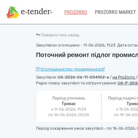
PROZORRO
PROZORRO MARKET
Повернутись назад
Закупівлю оголошено - 11-06-2026, 11:23. Дата останн
Поточний ремонт підлог промисл
Оголошення про проведення.pdf
Закупівля:
UA-2026-06-11-004102-a
/
на ProZorro
Рядок плану закупівлі та обґрунтування:
UA-P-202
Період уточнень
Період подачі
Триває
Трив
з 11-06-2026, 11:23
з 11-06-202
по 16-06-2026, 00:00
по 19-06-202
Період оскарження умов закупівлі - по
16-06-2026, 