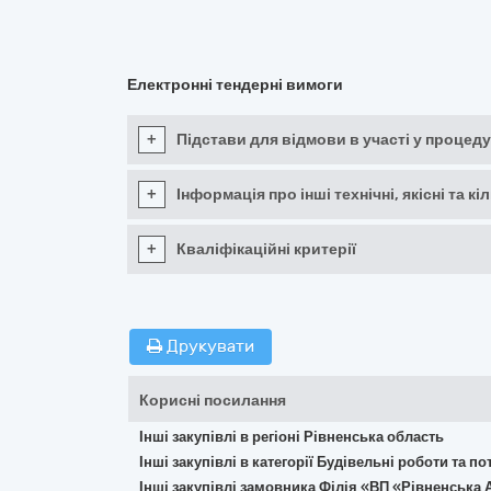
Електронні тендерні вимоги
+
Підстави для відмови в участі у процеду
+
Інформація про інші технічні, якісні та 
+
Кваліфікаційні критерії
Друкувати
Корисні посилання
Інші закупівлі в регіоні Рівненська область
Інші закупівлі в категорії Будівельні роботи та 
Інші закупівлі замовника Філія «ВП «Рівненськ