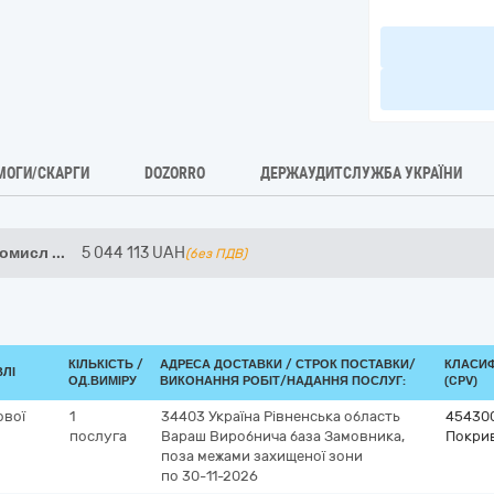
МОГИ/СКАРГИ
DOZORRO
ДЕРЖАУДИТСЛУЖБА УКРАЇНИ
ромисл
...
5 044 113
UAH
(без ПДВ)
КІЛЬКІСТЬ /
АДРЕСА ДОСТАВКИ /
СТРОК ПОСТАВКИ/
КЛАСИФ
ВЛІ
ОД.ВИМІРУ
ВИКОНАННЯ РОБІТ/НАДАННЯ ПОСЛУГ:
(CPV)
ової
1
34403
Україна
Рівненська область
45430
послуга
Вараш
Виробнича база Замовника,
Покрив
поза межами захищеної зони
по 30-11-2026