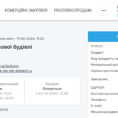
КОМЕРЦІЙНІ ЗАКУПІВЛІ
PROZORRO.ПРОДАЖІ
іх змін - 11-06-2026, 11:23
ової будівлі
Статус:
Бюджет:
Вид предмету за
Мінімальний кро
/
на DoZorro
Оцінка пропозиц
6-06-08-000617-a
Замовник:
 пропозицій
Аукціон
ЄДРПОУ:
ає
Очікується
6, 11:23
з
22-06-2026, 12:48
Контактна особ
6, 10:00
Телефон:
E-mail:
00:00
Місцезнаходжен