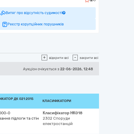
Витяг про відсутність судимості
Реєстр корупційних порушників
+
-
відкрити всі
закрити всі
Аукціон
очікується
з
22-06-2026, 12:48
ІКАТОР ДК 021:2015
КЛАСИФІКАТОРИ
000-0
Класифікатор
НК018
ання підлоги та стін
2302
Споруди
електростанцій