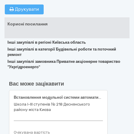
Друкувати
Корисні посилання
Інші закупівлі в регіоні Київська область
Інші закупівлі в категорії Будівельні роботи та поточний
ремонт
Інші закупівлі замовника Приватне акціонерне товариство
"Укргідроенерго"
Вас може зацікавити
Встановлення модульної системи автоматичного пожежогасіння над варочними поверхнями у харчоблоці їдальні в будівлі Школи І-ІІІ ступенів № 218 Деснянського району міста Києва за адресою м.Київ,вул.Ореста Левицького, 6-А (Код ДК 021:2015: 45310000-3 - Електромонтажні роботи)
Школа І-ІІІ ступенів № 218 Деснянського
району міста Києва
Очікувана вартість