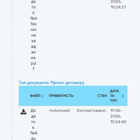
да
2026,
то
10:24:21
к
№6
Тех
ніч
не
за
вд
ан
ня.
pd
f
Тип документа: Проект договору
ДАТА
ФАЙЛ
ПРИВАТНІСТЬ
СТАН
ТА
ЧАС
До
публічний
Експортовано:
11-06-
да
2026,
то
10:24:40
к
№4.
do