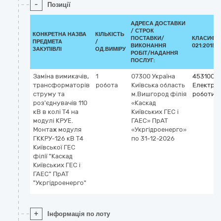
-
Позиції
АДРЕСА ДОСТАВКИ
/
СТРОК
КОНКРЕТНА НАЗВА
КІЛЬКІСТЬ
ПОСТАВКИ/
КЛАСИФІК
ПРЕДМЕТА
/
ВИКОНАННЯ
021:2015 (
ЗАКУПІВЛІ
ОД.ВИМІРУ
РОБІТ/НАДАННЯ
ПОСЛУГ:
Заміна вимикачів,
1
07300
Україна
4531000
трансформаторів
робота
Київська область
Електро
струму та
м.Вишгород
філія
роботи
роз'єднувачів 110
«Каскад
кВ в колі Т4 на
Київських ГЕС і
модулі КРУЕ.
ГАЕС» ПрАТ
Монтаж модуля
«Укргідроенерго»
ГККРУ-126 кВ Т4
по 31-12-2026
Київської ГЕС
філії "Каскад
Київських ГЕС і
ГАЕС" ПрАТ
"Укргідроенерго"
+
Інформація по лоту