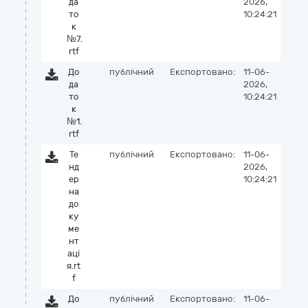
да
2026,
то
10:24:21
к
№7.
rtf
До
публічний
Експортовано:
11-06-
да
2026,
то
10:24:21
к
№1.
rtf
Те
публічний
Експортовано:
11-06-
нд
2026,
ер
10:24:21
на
до
ку
ме
нт
аці
я.rt
f
До
публічний
Експортовано:
11-06-