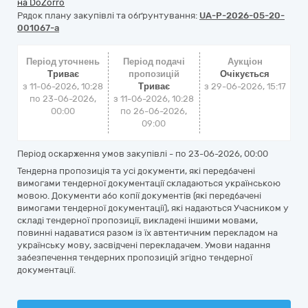
на DoZorro
Рядок плану закупівлі та обґрунтування:
UA-P-2026-05-20-
001067-a
Період уточнень
Період подачі
Аукціон
Триває
пропозицій
Очікується
з 11-06-2026, 10:28
Триває
з
29-06-2026, 15:17
по 23-06-2026,
з 11-06-2026, 10:28
00:00
по 26-06-2026,
09:00
Період оскарження умов закупівлі - по
23-06-2026, 00:00
Тендерна пропозиція та усі документи, які передбачені
вимогами тендерної документації складаються українською
мовою. Документи або копії документів (які передбачені
вимогами тендерної документації), які надаються Учасником у
складі тендерної пропозиції, викладені іншими мовами,
повинні надаватися разом із їх автентичним перекладом на
українську мову, засвідчені перекладачем. Умови надання
забезпечення тендерних пропозицій згідно тендерної
документації.