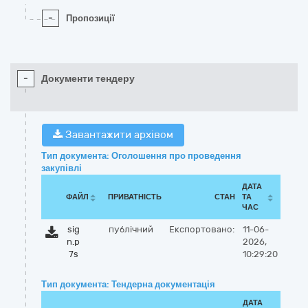
-
Пропозиції
-
Документи тендеру
Завантажити архівом
Тип документа: Оголошення про проведення
закупівлі
ДАТА
ФАЙЛ
ПРИВАТНІСТЬ
СТАН
ТА
ЧАС
sig
публічний
Експортовано:
11-06-
n.p
2026,
7s
10:29:20
Тип документа: Тендерна документація
ДАТА