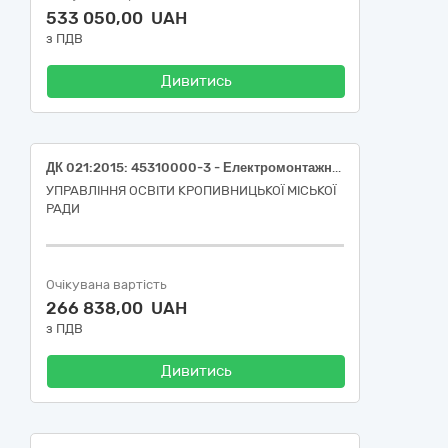
533 050,00 UAH
з ПДВ
Дивитись
ДК 021:2015: 45310000-3 - Електромонтажні роботи (Монтаж автоматичної пожежної сигналізації та системи оповіщення про пожежу в будівлі Комунального закладу «Ліцей «Муніципальний колегіум» Кропивницької міської ради», за адресою: Кіровоградська область, Кропивницький район, м. Кропивницький, вул. Арсенія Тарковського,36)
УПРАВЛІННЯ ОСВІТИ КРОПИВНИЦЬКОЇ МІСЬКОЇ
РАДИ
Очікувана вартість
266 838,00 UAH
з ПДВ
Дивитись