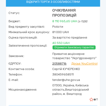
ВІДКРИТІ ТОРГИ З ОСОБЛИВОСТЯМИ
ОЧІКУВАННЯ
Статус:
ПРОПОЗИЦІЙ
Бюджет:
8 110 965,65
UAH
(з ПДВ)
Вид предмету закупівлі:
Роботи
Мінімальний крок аукціону:
81 000 UAH
Оцінка пропозицій:
За вартістю придбання
40 550 UAH
Забезпечення пропозиції:
Отримати банківську гарантію
Приватне акціонерне
Замовник:
товариство "Укргідроенерго"
ЄДРПОУ:
20588716
Досьє YouControl
Контактна особа:
Сергій КУЧЕРЕНКО
Телефон:
380459658511
E-mail:
tender@uhe.gov.ua
07300,
Україна
,
Київська
Місцезнаходження:
область,
Вишгородський
район,
м. Вишгород
1