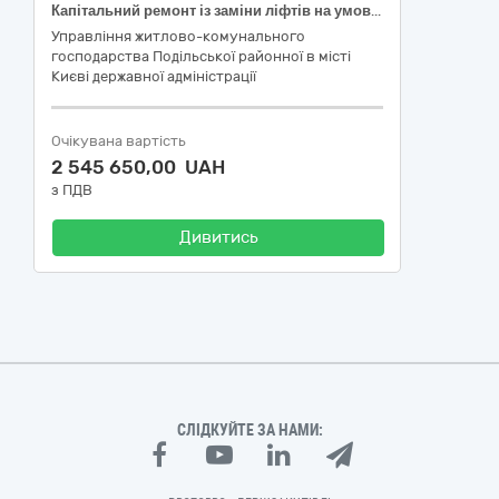
Капітальний ремонт із заміни ліфтів на умовах співфінансування у житловому будинку за адресою: просп. Свободи, 24-Б у Подільському районі м. Києва", під.1
Управління житлово-комунального
господарства Подільської районної в місті
Києві державної адміністрації
Очікувана вартість
2 545 650,00 UAH
з ПДВ
Дивитись
СЛІДКУЙТЕ ЗА НАМИ: