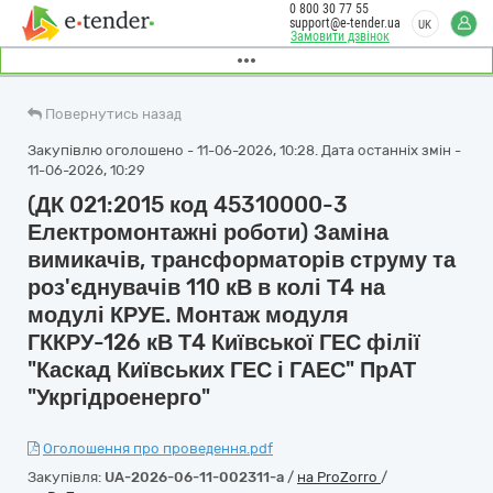
0 800 30 77 55
support@e-tender.ua
UK
Замовити дзвінок
Повернутись назад
Закупівлю оголошено - 11-06-2026, 10:28. Дата останніх змін -
11-06-2026, 10:29
(ДК 021:2015 код 45310000-3
Електромонтажні роботи) Заміна
вимикачів, трансформаторів струму та
роз'єднувачів 110 кВ в колі Т4 на
модулі КРУЕ. Монтаж модуля
ГККРУ-126 кВ Т4 Київської ГЕС філії
"Каскад Київських ГЕС і ГАЕС" ПрАТ
"Укргідроенерго"
Оголошення про проведення.pdf
Закупівля:
UA-2026-06-11-002311-a
/
на ProZorro
/