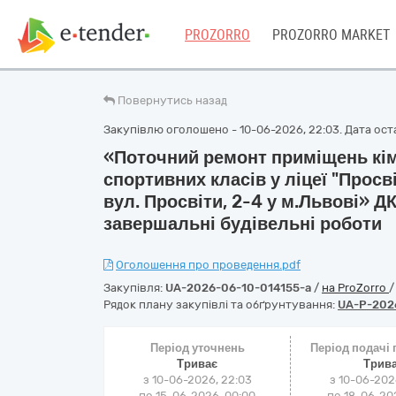
PROZORRO
PROZORRO MARKET
Повернутись назад
Закупівлю оголошено - 10-06-2026, 22:03. Дата оста
«Поточний ремонт приміщень кім
спортивних класів у ліцеї "Просв
вул. Просвіти, 2-4 у м.Львові» Д
завершальні будівельні роботи
Оголошення про проведення.pdf
Закупівля:
UA-2026-06-10-014155-a
/
на ProZorro
Рядок плану закупівлі та обґрунтування:
UA-P-202
Період уточнень
Період подачі
Триває
Трив
з 10-06-2026, 22:03
з 10-06-202
по 15-06-2026, 00:00
по 18-06-202