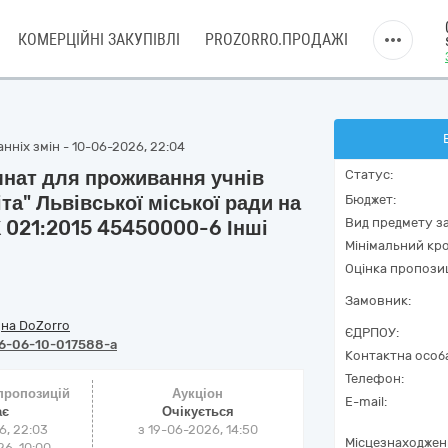
КОМЕРЦІЙНІ ЗАКУПІВЛІ
PROZORRO.ПРОДАЖІ
нніх змін - 10-06-2026, 22:04
нат для проживання учнів
Статус:
іта" Львівської міської ради на
Бюджет:
Вид предмету за
К 021:2015 45450000-6 Інші
Мінімальний кро
Оцінка пропозиц
Замовник:
/
на DoZorro
ЄДРПОУ:
6-06-10-017588-a
Контактна особ
Телефон:
 пропозицій
Аукціон
E-mail:
ає
Очікується
6, 22:03
з
19-06-2026, 14:50
Місцезнаходжен
6, 10:00