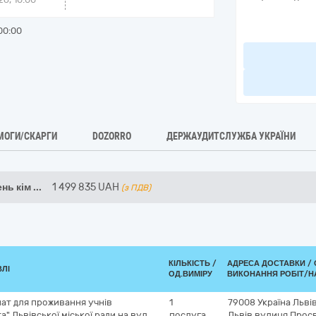
00:00
МОГИ/СКАРГИ
DOZORRO
ДЕРЖАУДИТСЛУЖБА УКРАЇНИ
нь кім
...
1 499 835
UAH
(з ПДВ)
КІЛЬКІСТЬ /
АДРЕСА ДОСТАВКИ /
ВЛІ
ОД.ВИМІРУ
ВИКОНАННЯ РОБІТ/Н
ат для проживання учнів
1
79008
Україна
Льві
а" Львівської міської ради на вул.
послуга
Львів
вулиця Просв