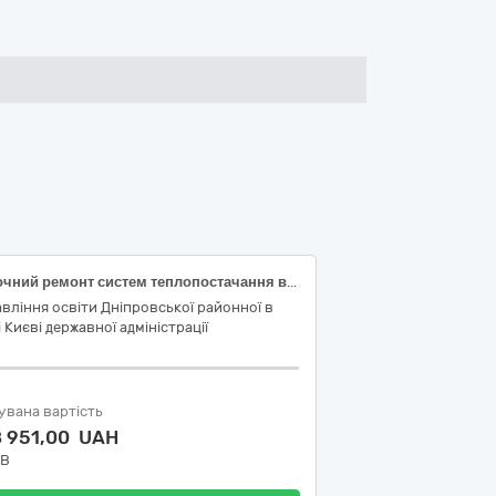
Поточний ремонт систем теплопостачання в Гімназії № 182 Дніпровського району м. Києва
вління освіти Дніпровської районної в
і Києві державної адміністрації
увана вартість
8 951,00 UAH
ДВ