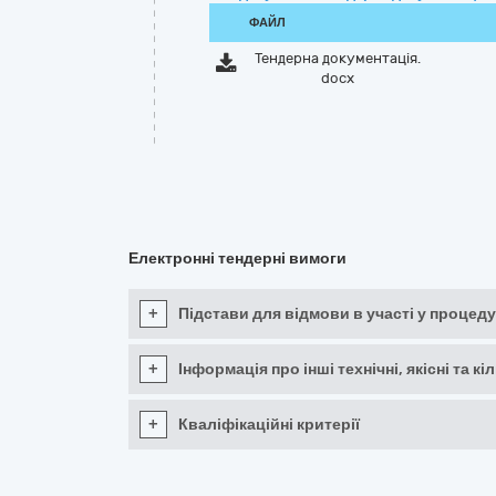
ФАЙЛ
Тендерна документація.
docx
Електронні тендерні вимоги
+
Підстави для відмови в участі у процеду
+
Інформація про інші технічні, якісні та 
+
Кваліфікаційні критерії