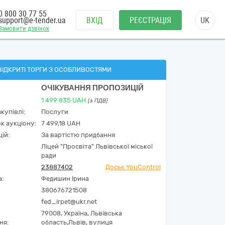
0 800 30 77 55
support@e-tender.ua
ВХІД
РЕЄСТРАЦІЯ
UK
Замовити дзвінок
ВІДКРИТІ ТОРГИ З ОСОБЛИВОСТЯМИ
ОЧІКУВАННЯ ПРОПОЗИЦІЙ
1 499 835
UAH
(з ПДВ)
купівлі:
Послуги
к аукціону:
7 499,18 UAH
ій:
За вартістю придбання
Ліцей "Просвіта" Львівської міської
ради
23887402
Досьє YouControl
а:
Федишин Ірина
380676721508
fed_irpet@ukr.net
79008,
Україна
,
Львівська
ня:
область,
Львів,
вулиця