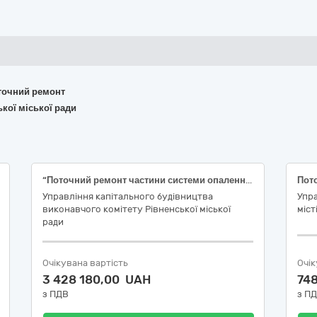
поточний ремонт
ької міської ради
“Поточний ремонт частини системи опалення в приміщенні закладу дошкільної освіти (ясла-садок) №32 Рівненської міської ради за адресою: м. Рівне, вул. Василя Червонія, 61А” (НК 018:2023 – 1263 Будівлі закладів освіти та дослідних закладів) (ДК 021:2015 - 45450000-6 Інші завершальні будівельні роботи)
Управління капітального будівництва
Упра
виконавчого комітету Рівненської міської
міст
ради
Очікувана вартість
Очік
3 428 180,00 UAH
74
з ПДВ
з П