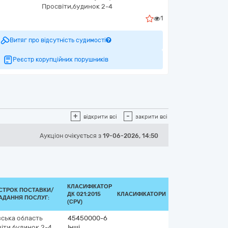
Просвіти,будинок 2-4
1
Витяг про відсутність судимості
Реєстр корупційних порушників
+
-
відкрити всі
закрити всі
Аукціон
очікується
з
19-06-2026, 14:50
КЛАСИФІКАТОР
СТРОК ПОСТАВКИ/
ДК 021:2015
КЛАСИФІКАТОРИ
АДАННЯ ПОСЛУГ:
(CPV)
вська область
45450000-6
іти,будинок 2-4
Інші