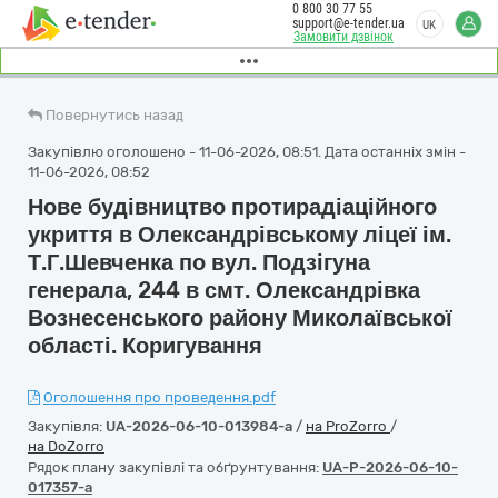
0 800 30 77 55
support@e-tender.ua
UK
Замовити дзвінок
Повернутись назад
Закупівлю оголошено - 11-06-2026, 08:51. Дата останніх змін -
11-06-2026, 08:52
Нове будівництво протирадіаційного
укриття в Олександрівському ліцеї ім.
Т.Г.Шевченка по вул. Подзігуна
генерала, 244 в смт. Олександрівка
Вознесенського району Миколаївської
області. Коригування
Оголошення про проведення.pdf
Закупівля:
UA-2026-06-10-013984-a
/
на ProZorro
/
на DoZorro
Рядок плану закупівлі та обґрунтування:
UA-P-2026-06-10-
017357-a