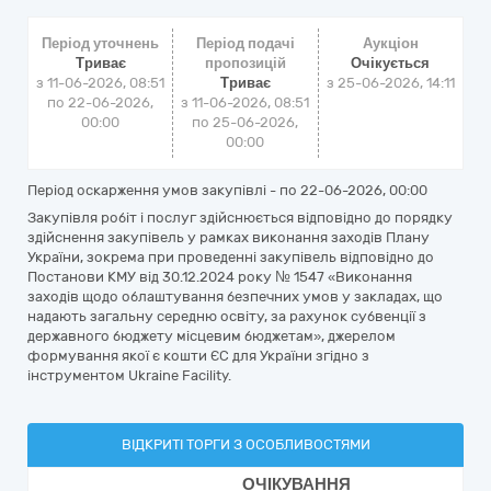
Період уточнень
Період подачі
Аукціон
Триває
пропозицій
Очікується
з 11-06-2026, 08:51
Триває
з
25-06-2026, 14:11
по 22-06-2026,
з 11-06-2026, 08:51
00:00
по 25-06-2026,
00:00
Період оскарження умов закупівлі - по
22-06-2026, 00:00
Закупівля робіт і послуг здійснюється відповідно до порядку
здійснення закупівель у рамках виконання заходів Плану
України, зокрема при проведенні закупівель відповідно до
Постанови КМУ від 30.12.2024 року № 1547 «Виконання
заходів щодо облаштування безпечних умов у закладах, що
надають загальну середню освіту, за рахунок субвенції з
державного бюджету місцевим бюджетам», джерелом
формування якої є кошти ЄС для України згідно з
інструментом Ukraine Facility.
ВІДКРИТІ ТОРГИ З ОСОБЛИВОСТЯМИ
ОЧІКУВАННЯ