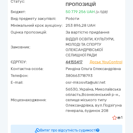
Статус:
ПРОПОЗИЦІЙ
Бюджет:
50 779 256
UAH
(з ПДВ)
Вид предмету закупівлі:
Роботи
Мінімальний крок аукціону:
253 896,28 UAH
Оцінка пропозицій:
За вартістю придбання
ВІДДІЛ ОСВІТИ, КУЛЬТУРИ,
МОЛОДІ ТА СПОРТУ
Замовник:
ОЛЕКСАНДРІВСЬКОЇ
СЕЛИЩНОЇ РАДИ
ЄДРПОУ:
44155417
Досьє YouControl
Контактна особа:
Риндіна Ольга Олександрівна
Телефон:
380663718793
E-mail:
osr-mkosvita@ukr.net
56530,
Україна
,
Миколаївська
область,
Вознесенський р-н.,
Місцезнаходження:
селище міського типу
Олександрівка, вул.Подзігуна
генерала, будинок 208
1
Витяг про відсутність судимості