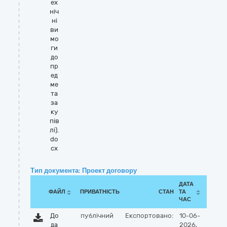
ех
ніч
ні
ви
мо
ги
до
пр
ед
ме
та
за
ку
пів
лі).
do
cx
Тип документа: Проект договору
ДАТА
ФАЙЛ
ПРИВАТНІСТЬ
СТАН
ТА
ЧАС
До
публічний
Експортовано:
10-06-
да
2026,