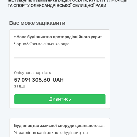
Інші закупівлі замовника ВІДДІЛ ОСВІТИ, КУЛЬТУРИ, МОЛОДІ
ТА СПОРТУ ОЛЕКСАНДРІВСЬКОЇ СЕЛИЩНОЇ РАДИ
Вас може зацікавити
«Нове будівництво протирадіаційного укриття Киселівської гімназії Чорнобаївської сільської ради Херсонського району Херсонської області за адресою: вул. Освітянська, 46а, с. Киселівка, Херсонський район, Херсонська область» (ДК 021:2015: 45210000-2 Будівництво будівель)
Чорнобаївська сільська рада
Очікувана вартість
57 091 305,60 UAH
з ПДВ
Дивитись
Будівництво захисної споруди цивільного захисту протирадіаційного укриття Прилуцької гімназії №2 Прилуцької міської ради Чернігівської області за адресою: вул. Ветеранська, 2, м. Прилуки, Чернігівська область (ДК 021:2015 – 45210000-2 «Будівництво будівель»)
Управління капітального будівництва