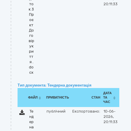
то
20:11:33
к 3
Пр
оє
кт
До
го
вір
ук
ри
тт
я .
do
cx
Тип документа: Тендерна документація
ДАТА
ФАЙЛ
ПРИВАТНІСТЬ
СТАН
ТА
ЧАС
Те
публічний
Експортовано:
10-06-
нд
2026,
ер
20:11:33
на