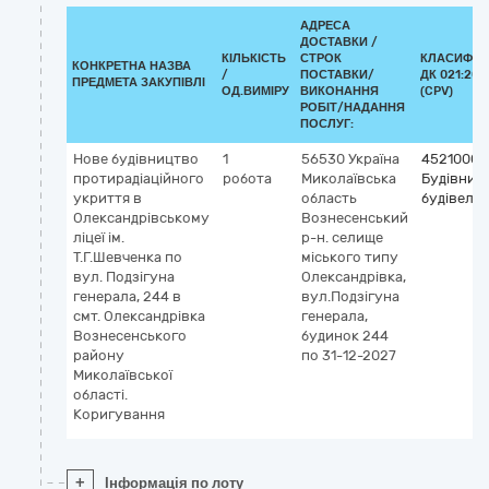
АДРЕСА
ДОСТАВКИ /
КІЛЬКІСТЬ
СТРОК
КЛАСИФІК
КОНКРЕТНА НАЗВА
/
ПОСТАВКИ/
ДК 021:201
ПРЕДМЕТА ЗАКУПІВЛІ
ОД.ВИМІРУ
ВИКОНАННЯ
(CPV)
РОБІТ/НАДАННЯ
ПОСЛУГ:
Нове будівництво
1
56530
Україна
45210000
протирадіаційного
робота
Миколаївська
Будівниц
укриття в
область
будівель
Олександрівському
Вознесенський
ліцеї ім.
р-н.
селище
Т.Г.Шевченка по
міського типу
вул. Подзігуна
Олександрівка,
генерала, 244 в
вул.Подзігуна
смт. Олександрівка
генерала,
Вознесенського
будинок 244
району
по 31-12-2027
Миколаївської
області.
Коригування
+
Інформація по лоту