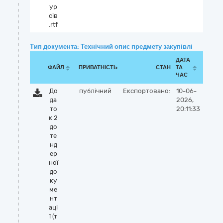
ур
сів
.rtf
Тип документа: Технічний опис предмету закупівлі
ДАТА
ФАЙЛ
ПРИВАТНІСТЬ
СТАН
ТА
ЧАС
До
публічний
Експортовано:
10-06-
да
2026,
то
20:11:33
к 2
до
те
нд
ер
ної
до
ку
ме
нт
аці
ї (т