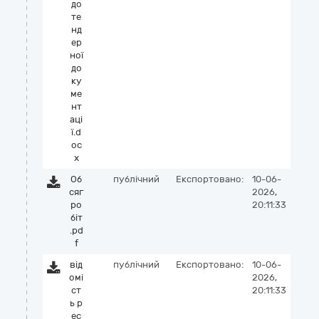
до
те
нд
ер
ної
до
ку
ме
нт
аці
ї.d
oc
x
Об
публічний
Експортовано:
10-06-
сяг
2026,
ро
20:11:33
біт
.pd
f
від
публічний
Експортовано:
10-06-
омі
2026,
ст
20:11:33
ь р
ес