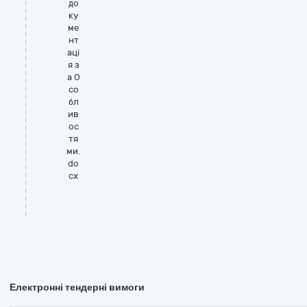
до
ку
ме
нт
аці
я з
а О
со
бл
ив
ос
тя
ми.
do
cx
Електронні тендерні вимоги