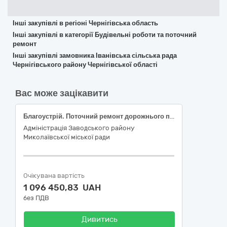
Інші закупівлі в регіоні Чернігівська область
Інші закупівлі в категорії Будівельні роботи та поточний
ремонт
Інші закупівлі замовника Іванівська сільська рада
Чернігівського району Чернігівської області
Вас може зацікавити
Благоустрій. Поточний ремонт дорожнього покриття внутрішньоквартального проїзду вздовж будинку № 13/1 по вулиці Євгенія Логінова у Заводському районі міста Миколаєва
Адміністрація Заводського району
Миколаївської міської ради
Очікувана вартість
1 096 450,83 UAH
без ПДВ
Дивитись