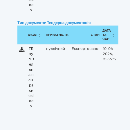
oc
x
Тип документа: Тендерна документація
ДАТА
ФАЙЛ
ПРИВАТНІСТЬ
СТАН
ТА
ЧАС
ТД
публічний
Експортовано:
10-06-
ву
2026,
л.З
15:56:12
ел
ен
а в
с.К
ра
сн
е.d
oc
x