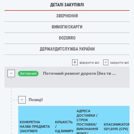
ДЕТАЛІ ЗАКУПІВЛІ
ЗВЕРНЕННЯ
ВИМОГИ/СКАРГИ
DOZORRO
ДЕРЖАУДИТСЛУЖБА УКРАЇНИ
+
-
відкрити всі
закрити всі
-
Поточний ремонт дороги (без тв
...
Активний
-
Позиції
АДРЕСА
ДОСТАВКИ /
СТРОК
КОНКРЕТНА
КІЛЬКІСТЬ
ПОСТАВКИ/
КЛАСИФІКАТОР Д
НАЗВА ПРЕДМЕТА
/
ВИКОНАННЯ
021:2015 (CPV)
ЗАКУПІВЛІ
ОД.ВИМІРУ
РОБІТ/