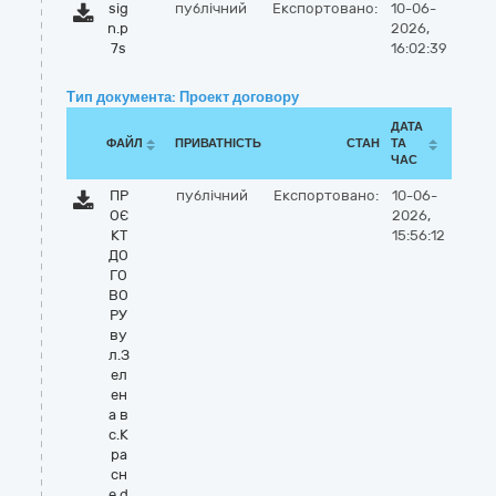
sig
публічний
Експортовано:
10-06-
n.p
2026,
7s
16:02:39
Тип документа: Проект договору
ДАТА
ФАЙЛ
ПРИВАТНІСТЬ
СТАН
ТА
ЧАС
ПР
публічний
Експортовано:
10-06-
ОЄ
2026,
КТ
15:56:12
ДО
ГО
ВО
РУ
ву
л.З
ел
ен
а в
с.К
ра
сн
е.d