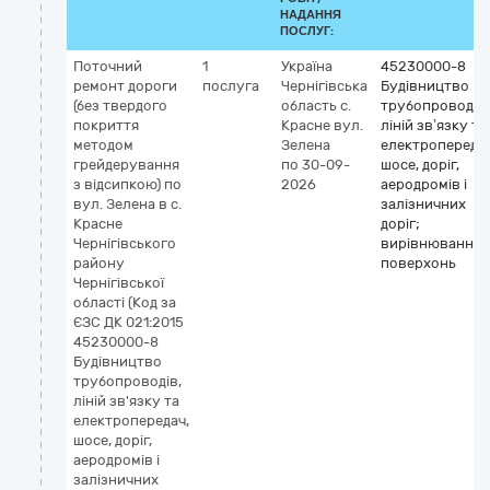
НАДАННЯ
ПОСЛУГ:
Поточний
1
Україна
45230000-8
ремонт дороги
послуга
Чернігівська
Будівництво
(без твердого
область
с.
трубопроводів,
покриття
Красне
вул.
ліній зв’язку та
методом
Зелена
електропередач
грейдерування
по 30-09-
шосе, доріг,
з відсипкою) по
2026
аеродромів і
вул. Зелена в с.
залізничних
Красне
доріг;
Чернігівського
вирівнювання
району
поверхонь
Чернігівської
області (Код за
ЄЗС ДК 021:2015
45230000-8
Будівництво
трубопроводів,
ліній зв'язку та
електропередач,
шосе, доріг,
аеродромів і
залізничних