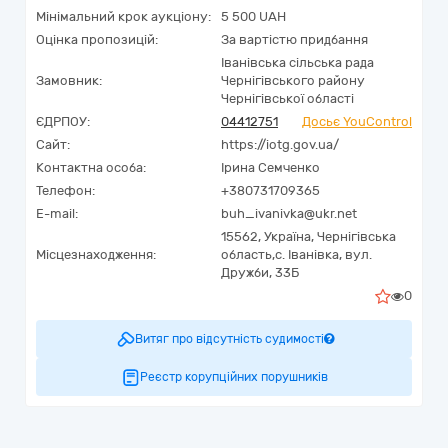
Мінімальний крок аукціону:
5 500 UAH
Оцінка пропозицій:
За вартістю придбання
Іванівська сільська рада
Замовник:
Чернігівського району
Чернігівської області
ЄДРПОУ:
04412751
Досьє YouControl
Сайт:
https://iotg.gov.ua/
Контактна особа:
Ірина Семченко
Телефон:
+380731709365
E-mail:
buh_ivanivka@ukr.net
15562,
Україна
,
Чернігівська
Місцезнаходження:
область,
с. Іванівка,
вул.
Дружби, 33Б
0
Витяг про відсутність судимості
Реєстр корупційних порушників