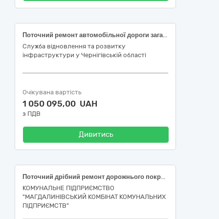
Поточний ремонт автомобільної дороги загального користування державного значення Т-25-14 Ніжин – Бахмач – Дмитрівка на ділянці км 15+400 – км 19+850 (окремими ділянками) (45233142-6 Ремонт доріг)
Служба відновлення та розвитку
інфраструктури у Чернігівській області
Очікувана вартість
1 050 095,00 UAH
з ПДВ
Дивитись
Поточний дрібний ремонт дорожнього покриття по вул. Береговій, с. Казначеївка, Самарівського р-ну, Дніпропетровської обл.
КОМУНАЛЬНЕ ПІДПРИЄМСТВО
"МАГДАЛИНІВСЬКИЙ КОМБІНАТ КОМУНАЛЬНИХ
ПІДПРИЄМСТВ"