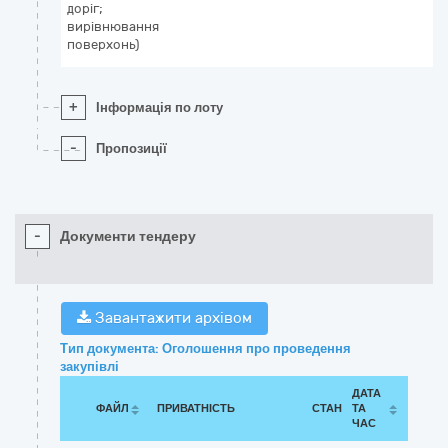
доріг;
вирівнювання
поверхонь)
+
Інформація по лоту
-
Пропозиції
-
Документи тендеру
Завантажити архівом
Тип документа: Оголошення про проведення
закупівлі
ДАТА
ФАЙЛ
ПРИВАТНІСТЬ
СТАН
ТА
ЧАС