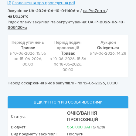
Оголошення про проведення.pdf
Закупівля:
UA-2026-06-10-011406-a
/
на ProZorro
/
на DoZorro
Рядок плану закупівлі та обґрунтування:
UA-P-2026-06-10-
008120-a
Період уточнень
Період подачі
Аукціон
Триває
пропозицій
Очікується
з 10-06-2026, 15:56
Триває
з
18-06-2026, 14:28
по 15-06-2026,
з 10-06-2026, 15:56
00:00
по 18-06-2026,
00:00
Період оскарження умов закупівлі - по
15-06-2026, 00:00
ВІДКРИТІ ТОРГИ З ОСОБЛИВОСТЯМИ
ОЧІКУВАННЯ
Статус:
ПРОПОЗИЦІЙ
Бюджет:
550 000
UAH
(з ПДВ)
Вид предмету закупівлі:
Послуги