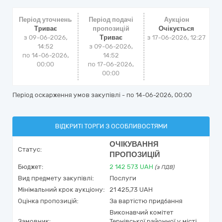
Період уточнень
Період подачі
Аукціон
Триває
пропозицій
Очікується
з 09-06-2026,
Триває
з
17-06-2026, 12:27
14:52
з 09-06-2026,
по 14-06-2026,
14:52
00:00
по 17-06-2026,
00:00
Період оскарження умов закупівлі - по
14-06-2026, 00:00
ВІДКРИТІ ТОРГИ З ОСОБЛИВОСТЯМИ
ОЧІКУВАННЯ
Статус:
ПРОПОЗИЦІЙ
Бюджет:
2 142 573
UAH
(з ПДВ)
Вид предмету закупівлі:
Послуги
Мінімальний крок аукціону:
21 425,73 UAH
Оцінка пропозицій:
За вартістю придбання
Виконавчий комітет
Замовник:
Тернівської районної у місті