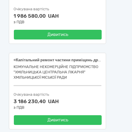
Очікувана вартість
1 986 580,00 UAH
з ПДВ
Дивитись
«Капітальний ремонт частини приміщень другого поверху будівлі (Літ. А) приміщення дитячого корпусу КНП "Хмільницька центральна лікарня" Хмільницької міської ради за адресою: вул. Монастирська, 71, м. Хмільник, Вінницька область» (Коригування 2). (ДК 021:2015: 45453000-7 — Капітальний ремонт і реставрація)
КОМУНАЛЬНЕ НЕКОМЕРЦІЙНЕ ПІДПРИЄМСТВО
"ХМІЛЬНИЦЬКА ЦЕНТРАЛЬНА ЛІКАРНЯ"
ХМІЛЬНИЦЬКОЇ МІСЬКОЇ РАДИ
Очікувана вартість
3 186 230,40 UAH
з ПДВ
Дивитись