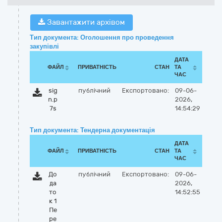
Завантажити архівом
Тип документа: Оголошення про проведення
закупівлі
ДАТА
ФАЙЛ
ПРИВАТНІСТЬ
СТАН
ТА
ЧАС
sig
публічний
Експортовано:
09-06-
n.p
2026,
7s
14:54:29
Тип документа: Тендерна документація
ДАТА
ФАЙЛ
ПРИВАТНІСТЬ
СТАН
ТА
ЧАС
До
публічний
Експортовано:
09-06-
да
2026,
то
14:52:55
к 1
Пе
ре