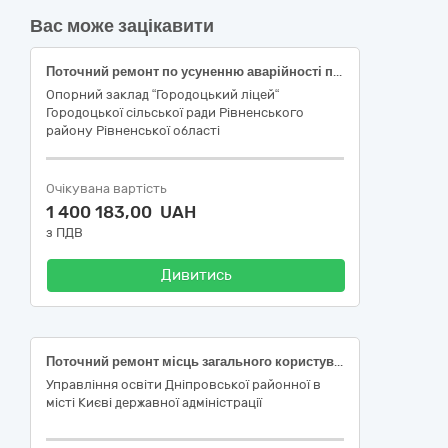
Вас може зацікавити
Поточний ремонт по усуненню аварійності приміщення опорного закладу "Городоцький ліцей" Городоцької сільської ради Рівненського району Рівненської області, що знаходиться за адресою: вул. Б.Хмельницького, будинок 3, село Городок, Рівненський район, Рівненська область за ДК 021: 2015 45450000-6 Інші завершальні будівельні роботи
Опорний заклад “Городоцький ліцей“
Городоцької сільської ради Рівненського
району Рівненської області
Очікувана вартість
1 400 183,00 UAH
з ПДВ
Дивитись
Поточний ремонт місць загального користування в Ліцеї № 120 Дніпровського району м. Києва
Управління освіти Дніпровської районної в
місті Києві державної адміністрації