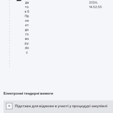
да
2026,
то
14:52:55
к 5
Пр
ое
кт
до
го
во
ру.
do
c
Електронні тендерні вимоги
+
Підстави для відмови в участі у процедурі закупівлі