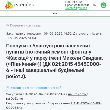
0 800 30 77 55
support@e-tender.ua
UK
Замовити дзвінок
Повернутись назад
Закупівлю оголошено - 09-06-2026, 14:52. Дата останніх змін
- 09-06-2026, 14:54
Послуги із благоустрою населених
пунктів (поточний ремонт фонтану
«Каскад» у парку імені Миколи Скидана
(«Північний»)) (ДК 021:2015 45450000-
6 - Інші завершальні будівельні
роботи).
Оголошення про проведення.pdf
Закупівля:
UA-2026-06-09-009561-a
/
на ProZorro
/
на DoZorro
Рядок плану закупівлі та обґрунтування:
UA-P-2026-06-09-
009988-a