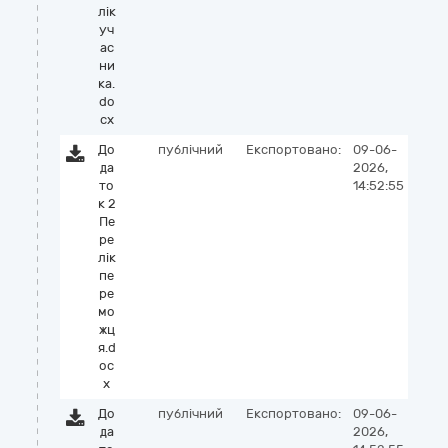
лік
уч
ас
ни
ка.
do
cx
До
публічний
Експортовано:
09-06-
да
2026,
то
14:52:55
к 2
Пе
ре
лік
пе
ре
мо
жц
я.d
oc
x
До
публічний
Експортовано:
09-06-
да
2026,