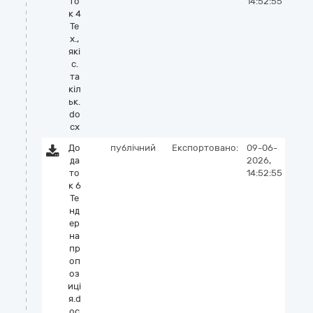
то
14:52:55
к 4
Те
х.,
які
с.
та
кіл
ьк.
do
cx
До
публічний
Експортовано:
09-06-
да
2026,
то
14:52:55
к 6
Те
нд
ер
на
пр
оп
оз
иці
я.d
oc