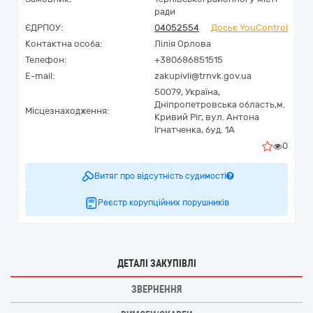
ради
ЄДРПОУ:
04052554
Досьє YouControl
Контактна особа:
Лілія Орлова
Телефон:
+380686851515
E-mail:
zakupivli@trnvk.gov.ua
50079,
Україна
,
Дніпропетровська область,
м.
Місцезнаходження:
Кривий Ріг,
вул. Антона
Ігнатченка, буд. 1А
0
Витяг про відсутність судимості
Реєстр корупційних порушників
ДЕТАЛІ ЗАКУПІВЛІ
ЗВЕРНЕННЯ