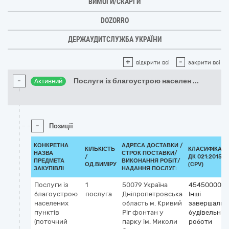
ВИМОГИ/СКАРГИ
DOZORRO
ДЕРЖАУДИТСЛУЖБА УКРАЇНИ
+
-
відкрити всі
закрити всі
-
Послуги із благоустрою населен
...
Активний
-
Позиції
КОНКРЕТНА
АДРЕСА ДОСТАВКИ /
КІЛЬКІСТЬ
КЛАСИФІКАТ
НАЗВА
СТРОК ПОСТАВКИ/
/
ДК 021:2015
ПРЕДМЕТА
ВИКОНАННЯ РОБІТ/
ОД.ВИМІРУ
(CPV)
ЗАКУПІВЛІ
НАДАННЯ ПОСЛУГ:
Послуги із
1
50079
Україна
45450000-6
благоустрою
послуга
Дніпропетровська
Інші
населених
область
м. Кривий
завершальн
пунктів
Ріг
фонтан у
будівельні
(поточний
парку ім. Миколи
роботи