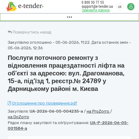
0 800 30 77 55
support@e-tender.ua
UK
Замовити дзвінок
Повернутись назад
Закупівлю оголошено - 05-06-2026, 11:22. Дата останніх змін -
05-06-2026, 12:36
Послуги поточного ремонту з
відновлення працездатності ліфта на
об’єкті за адресою: вул. Драгоманова,
15-а, під’їзд 1, реєстр.№ 24789 у
Дарницькому районі м. Києва
Оголошення про проведення.pdf
Закупівля:
UA-2026-06-05-004235-a
/
на ProZorro
/
на DoZorro
Рядок плану закупівлі та обґрунтування:
UA-P-2026-06-05-
001584-a