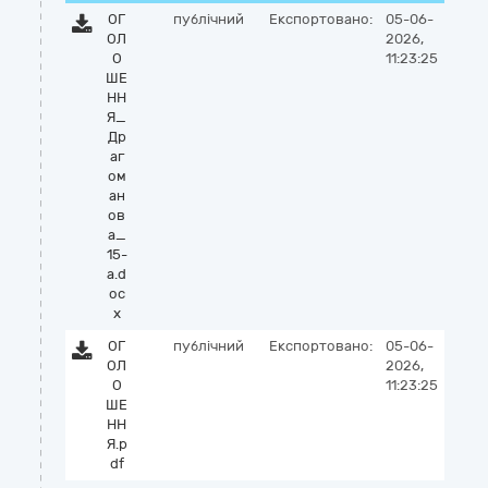
ОГ
публічний
Експортовано:
05-06-
ОЛ
2026,
О
11:23:25
ШЕ
НН
Я_
Др
аг
ом
ан
ов
а_
15-
а.d
oc
x
ОГ
публічний
Експортовано:
05-06-
ОЛ
2026,
О
11:23:25
ШЕ
НН
Я.p
df