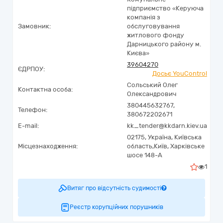
підприємство «Керуюча
компанія з
Замовник:
обслуговування
житлового фонду
Дарницького району м.
Києва»
39604270
ЄДРПОУ:
Досьє YouControl
Сольський Олег
Контактна особа:
Олександрович
380445632767,
Телефон:
380672202671
E-mail:
kk_tender@kkdarn.kiev.ua
02175,
Україна
,
Київська
Місцезнаходження:
область,
Київ,
Харківське
шосе 148-А
1
Витяг про відсутність судимості
Реєстр корупційних порушників