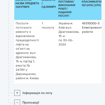
ПОСТАВКИ/
КЛАСИФІКАТОР Д
НАЗВА ПРЕДМЕТА
/
ВИКОНАННЯ
021:2015 (CPV)
ЗАКУПІВЛІ
ОД.ВИМІРУ
РОБІТ/
НАДАННЯ
ПОСЛУГ:
Послуги
1
Україна
м.
45310000-3
поточного
послуга
Київ
вул.
Електромонтаж
ремонту з
Драгоманова,
роботи
відновлення
15-а
працездатності
по 30-06-
ліфта на
2026
об’єкті за
адресою: вул.
Драгоманова,
15-а, під’їзд 1,
реєстр.№
24789 у
Дарницькому
районі м. Києва
+
Інформація по лоту
-
Пропозиції