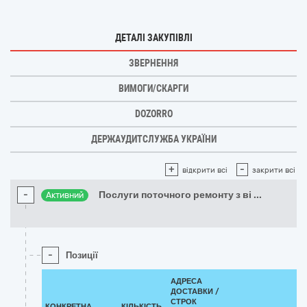
ДЕТАЛІ ЗАКУПІВЛІ
ЗВЕРНЕННЯ
ВИМОГИ/СКАРГИ
DOZORRO
ДЕРЖАУДИТСЛУЖБА УКРАЇНИ
+
-
відкрити всі
закрити всі
-
Послуги поточного ремонту з ві
...
Активний
-
Позиції
АДРЕСА
ДОСТАВКИ /
СТРОК
КОНКРЕТНА
КІЛЬКІСТЬ