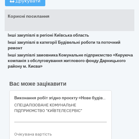
Друкувати
Корисні посилання
Інші закупівлі в регіоні Київська область
Інші закупівлі в категорії Будівельні роботи та поточний
ремонт
Інші закупівлі замовника Комунальне підприємство «Керуюча
компанія з обслуговування житлового фонду Дарницького
району м. Києва»
Вас може зацікавити
Виконання робіт згідно проєкту «Нове будівництво структурованої кабельної системи ліцею № 6 Подільського району м. Києва по проспекту Георгія Гонгадзе, 20-і»; 45310000-3 Електромонтажні роботи за ДК 021:2015 Єдиного закупівельного словника
СПЕЦІАЛІЗОВАНЕ КОМУНАЛЬНЕ
ПІДПРИЄМСТВО "КИЇВТЕЛЕСЕРВІС"
Очікувана вартість