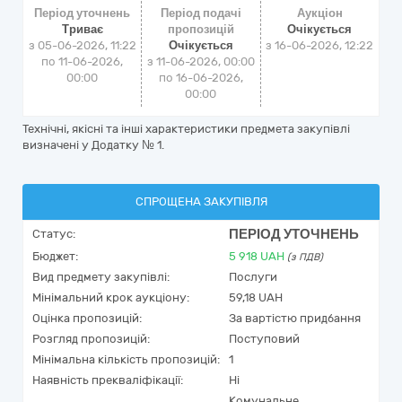
Період уточнень
Період подачі
Аукціон
Триває
пропозицій
Очікується
з 05-06-2026, 11:22
Очікується
з
16-06-2026, 12:22
по 11-06-2026,
з 11-06-2026, 00:00
00:00
по 16-06-2026,
00:00
Технічні, якісні та інші характеристики предмета закупівлі
визначені у Додатку № 1.
СПРОЩЕНА ЗАКУПІВЛЯ
ПЕРІОД УТОЧНЕНЬ
Статус:
Бюджет:
5 918
UAH
(з ПДВ)
Вид предмету закупівлі:
Послуги
Мінімальний крок аукціону:
59,18 UAH
Оцінка пропозицій:
За вартістю придбання
Розгляд пропозицій:
Поступовий
Мінімальна кількість пропозицій:
1
Наявність прекваліфікації:
Ні
Комунальне