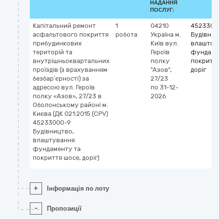
НАДАННЯ
ПОСЛУГ:
Капітальний ремонт
1
04210
4523300
асфальтового покриття
робота
Україна
м.
Будівниц
прибудинкових
Київ
вул.
влаштов
територій та
Героїв
фундаме
внутрішньоквартальних
полку
покриття
проїздів (з врахуванням
"Азов",
доріг
безбар’єрності) за
27/23
адресою вул. Героїв
по 31-12-
полку «Азов», 27/23 в
2026
Оболонському районі м.
Києва (ДК 021:2015 (CPV)
45233000-9
Будівництво,
влаштування
фундаменту та
покриття шосе, доріг)
+
Інформація по лоту
-
Пропозиції