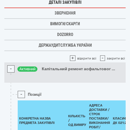
ДЕТАЛІ ЗАКУПІВЛІ
ЗВЕРНЕННЯ
ВИМОГИ/СКАРГИ
DOZORRO
ДЕРЖАУДИТСЛУЖБА УКРАЇНИ
+
-
відкрити всі
закрити всі
-
Капітальний ремонт асфальтовог
...
Активний
-
Позиції
АДРЕСА
ДОСТАВКИ /
СТРОК
КІЛЬКІСТЬ
КОНКРЕТНА НАЗВА
ПОСТАВКИ/
КЛАСИФІК
/
ПРЕДМЕТА ЗАКУПІВЛІ
ВИКОНАННЯ
ДК 021:201
ОД.ВИМІРУ
РОБІТ/