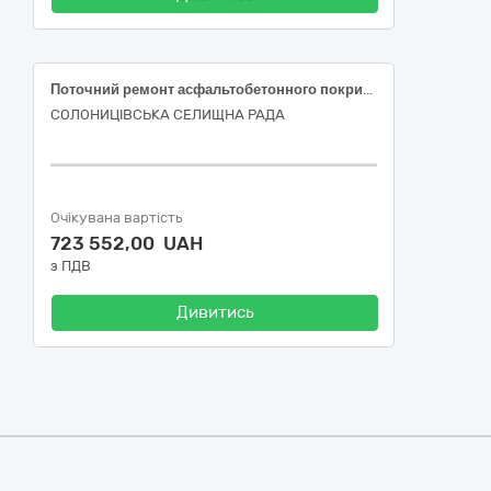
Поточний ремонт асфальтобетонного покриття дороги по вул. Ганни Шупенко в с-щі Вільшани Харківського району Харківської області
СОЛОНИЦІВСЬКА СЕЛИЩНА РАДА
Очікувана вартість
723 552,00 UAH
з ПДВ
Дивитись