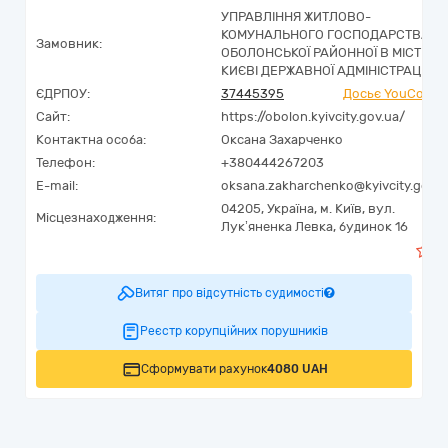
УПРАВЛІННЯ ЖИТЛОВО-
КОМУНАЛЬНОГО ГОСПОДАРСТВА
Замовник:
ОБОЛОНСЬКОЇ РАЙОННОЇ В МІСТІ
КИЄВІ ДЕРЖАВНОЇ АДМІНІСТРАЦІЇ
ЄДРПОУ:
37445395
Досьє YouContro
Сайт:
https://obolon.kyivcity.gov.ua/
Контактна особа:
Оксана Захарченко
Телефон:
+380444267203
E-mail:
oksana.zakharchenko@kyivcity.gov.u
04205,
Україна
,
м. Київ,
вул.
Місцезнаходження:
Лук’яненка Левка, будинок 16
Витяг про відсутність судимості
Реєстр корупційних порушників
Сформувати рахунок
4080 UAH