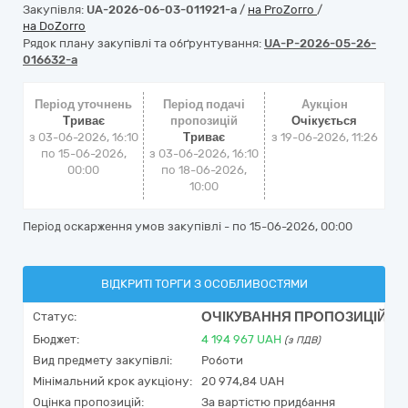
Закупівля:
UA-2026-06-03-011921-a
/
на ProZorro
/
на DoZorro
Рядок плану закупівлі та обґрунтування:
UA-P-2026-05-26-
016632-a
Період уточнень
Період подачі
Аукціон
Триває
пропозицій
Очікується
з 03-06-2026, 16:10
Триває
з
19-06-2026, 11:26
по 15-06-2026,
з 03-06-2026, 16:10
00:00
по 18-06-2026,
10:00
Період оскарження умов закупівлі - по
15-06-2026, 00:00
ВІДКРИТІ ТОРГИ З ОСОБЛИВОСТЯМИ
ОЧІКУВАННЯ ПРОПОЗИЦІЙ
Статус:
Бюджет:
4 194 967
UAH
(з ПДВ)
Вид предмету закупівлі:
Роботи
Мінімальний крок аукціону:
20 974,84 UAH
Оцінка пропозицій:
За вартістю придбання