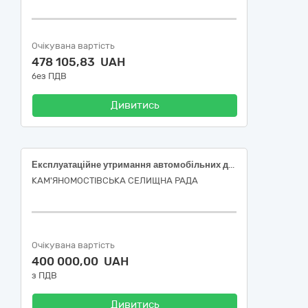
Очікувана вартість
478 105,83 UAH
без ПДВ
Дивитись
Експлуатаційне утримання автомобільних доріг загального користування місцевого значення, вулиць і доріг комунальної власності в населених пунктах (вулиця Лісова в селі Катеринка Первомайського району Миколаївської області), код згідно ДК 021:2015:45230000-8 - Будівництво трубопроводів, ліній зв'язку та електропередач, шосе, доріг, аеродромів і залізничних доріг; вирівнювання поверхонь
КАМ'ЯНОМОСТІВСЬКА СЕЛИЩНА РАДА
Очікувана вартість
400 000,00 UAH
з ПДВ
Дивитись