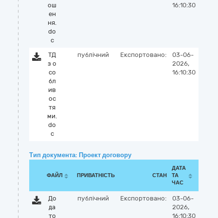
ош
16:10:30
ен
ня.
do
c
ТД
публічний
Експортовано:
03-06-
з о
2026,
со
16:10:30
бл
ив
ос
тя
ми.
do
c
Тип документа: Проект договору
ДАТА
ФАЙЛ
ПРИВАТНІСТЬ
СТАН
ТА
ЧАС
До
публічний
Експортовано:
03-06-
да
2026,
то
16:10:30