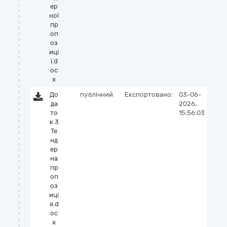
ер
ної
пр
оп
оз
иці
ї.d
oc
x
До
публічний
Експортовано:
03-06-
да
2026,
то
15:56:03
к 3
Те
нд
ер
на
пр
оп
оз
иці
я.d
oc
x