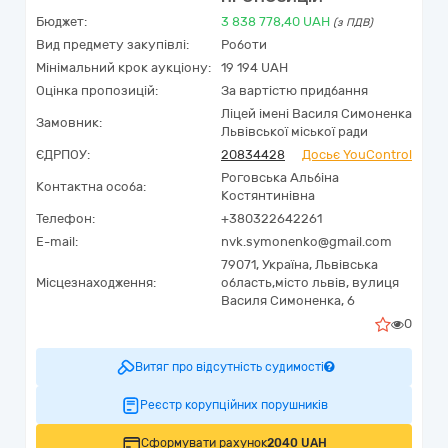
Бюджет:
3 838 778,40
UAH
(з ПДВ)
Вид предмету закупівлі:
Роботи
Мінімальний крок аукціону:
19 194 UAH
Оцінка пропозицій:
За вартістю придбання
Ліцей імені Василя Симоненка
Замовник:
Львівської міської ради
ЄДРПОУ:
20834428
Досьє YouControl
Роговська Альбіна
Контактна особа:
Костянтинівна
Телефон:
+380322642261
E-mail:
nvk.symonenko@gmail.com
79071,
Україна
,
Львівська
Місцезнаходження:
область,
місто львів,
вулиця
Василя Симоненка, 6
0
Витяг про відсутність судимості
Реєстр корупційних порушників
Сформувати рахунок
2040 UAH