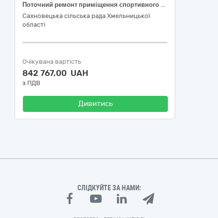
Поточний ремонт приміщення спортивного залу Новосільського ліцею по вул. Героїв Небесної Сотні, 31 в с. Нове Село Шепетівського району Хмельницької області
Сахновецька сільська рада Хмельницької
області
Очікувана вартість
842 767,00 UAH
з ПДВ
Дивитись
СЛІДКУЙТЕ ЗА НАМИ: