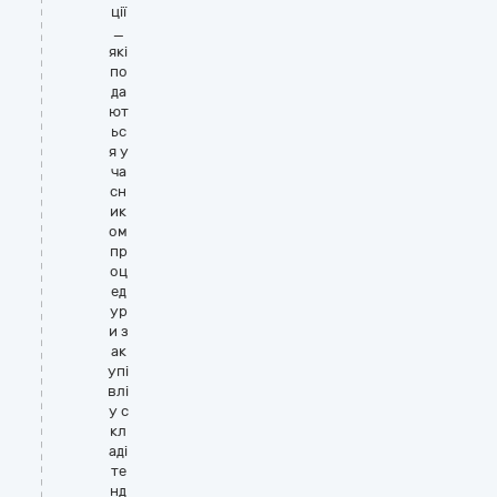
ції
_
які
по
да
ют
ьс
я у
ча
сн
ик
ом
пр
оц
ед
ур
и з
ак
упі
влі
у с
кл
аді
те
нд