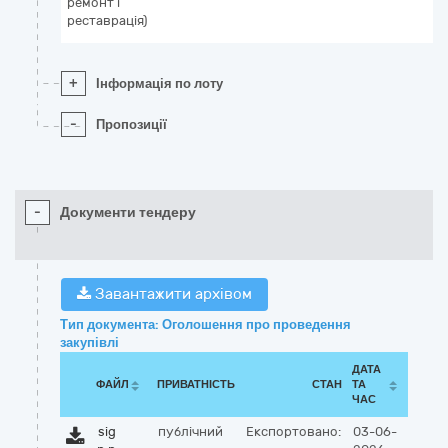
ремонт і
реставрація)
+
Інформація по лоту
-
Пропозиції
-
Документи тендеру
Завантажити архівом
Тип документа: Оголошення про проведення
закупівлі
ДАТА
ФАЙЛ
ПРИВАТНІСТЬ
СТАН
ТА
ЧАС
sig
публічний
Експортовано:
03-06-