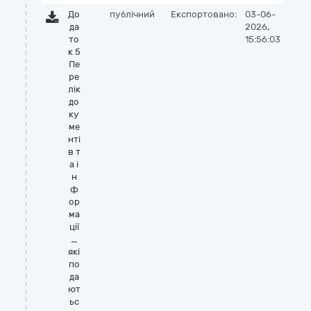
До
публічний
Експортовано:
03-06-
да
2026,
то
15:56:03
к 5
Пе
ре
лік
до
ку
ме
нті
в т
а і
н
ф
ор
ма
ції
_
які
по
да
ют
ьс