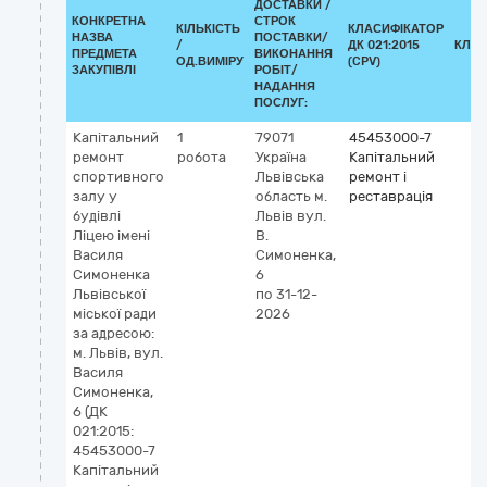
ДОСТАВКИ /
КОНКРЕТНА
СТРОК
КІЛЬКІСТЬ
КЛАСИФІКАТОР
НАЗВА
ПОСТАВКИ/
/
ДК 021:2015
КЛАС
ПРЕДМЕТА
ВИКОНАННЯ
ОД.ВИМІРУ
(CPV)
ЗАКУПІВЛІ
РОБІТ/
НАДАННЯ
ПОСЛУГ:
Капітальний
1
79071
45453000-7
ремонт
робота
Україна
Капітальний
спортивного
Львівська
ремонт і
залу у
область
м.
реставрація
будівлі
Львів
вул.
Ліцею імені
В.
Василя
Симоненка,
Симоненка
6
Львівської
по 31-12-
міської ради
2026
за адресою:
м. Львів, вул.
Василя
Симоненка,
6 (ДК
021:2015:
45453000-7
Капітальний