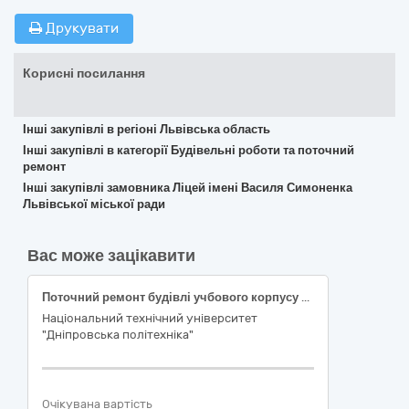
Друкувати
Корисні посилання
Інші закупівлі в регіоні Львівська область
Інші закупівлі в категорії Будівельні роботи та поточний
ремонт
Інші закупівлі замовника Ліцей імені Василя Симоненка
Львівської міської ради
Вас може зацікавити
Поточний ремонт будівлі учбового корпусу №3 НТУ "Дніпровська політехніка" за адресою: просп. Дмитра Яворницького, буд.19, м.Дніпро
Національний технічний університет
"Дніпровська політехніка"
Очікувана вартість