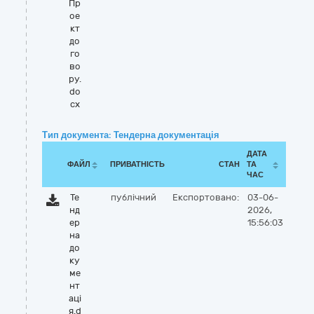
Пр
ое
кт
до
го
во
ру.
do
cx
Тип документа: Тендерна документація
ДАТА
ФАЙЛ
ПРИВАТНІСТЬ
СТАН
ТА
ЧАС
Те
публічний
Експортовано:
03-06-
нд
2026,
ер
15:56:03
на
до
ку
ме
нт
аці
я.d