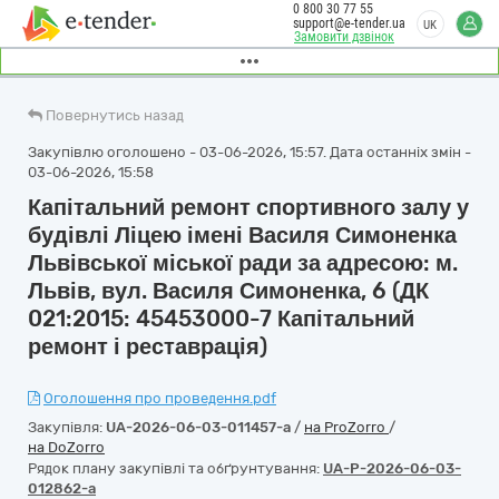
0 800 30 77 55
support@e-tender.ua
UK
Замовити дзвінок
Повернутись назад
Закупівлю оголошено - 03-06-2026, 15:57. Дата останніх змін -
03-06-2026, 15:58
Капітальний ремонт спортивного залу у
будівлі Ліцею імені Василя Симоненка
Львівської міської ради за адресою: м.
Львів, вул. Василя Симоненка, 6 (ДК
021:2015: 45453000-7 Капітальний
ремонт і реставрація)
Оголошення про проведення.pdf
Закупівля:
UA-2026-06-03-011457-a
/
на ProZorro
/
на DoZorro
Рядок плану закупівлі та обґрунтування:
UA-P-2026-06-03-
012862-a