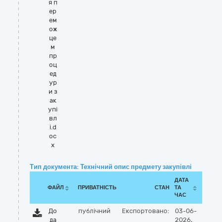
я п
ер
ем
ож
це
м
пр
оц
ед
ур
и з
ак
упі
вл
і.d
oc
x
Тип документа: Технічний опис предмету закупівлі
ДАТА
ФАЙЛ
ПРИВАТНІСТЬ
СТАН
ТА
ЧАС
До
публічний
Експортовано:
03-06-
да
2026,