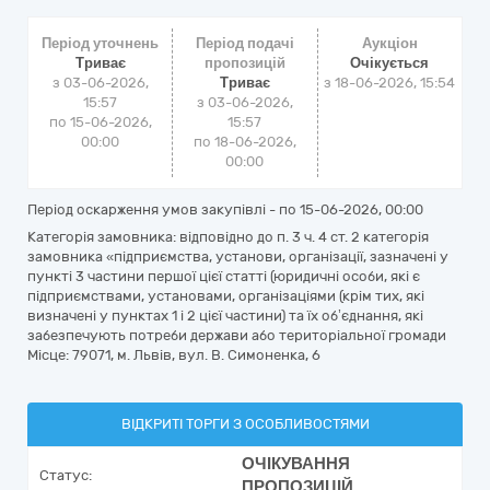
Період уточнень
Період подачі
Аукціон
Триває
пропозицій
Очікується
з 03-06-2026,
Триває
з
18-06-2026, 15:54
15:57
з 03-06-2026,
по 15-06-2026,
15:57
00:00
по 18-06-2026,
00:00
Період оскарження умов закупівлі - по
15-06-2026, 00:00
Категорія замовника: відповідно до п. 3 ч. 4 ст. 2 категорія
замовника «підприємства, установи, організації, зазначені у
пункті 3 частини першої цієї статті (юридичні особи, які є
підприємствами, установами, організаціями (крім тих, які
визначені у пунктах 1 і 2 цієї частини) та їх об’єднання, які
забезпечують потреби держави або територіальної громади
Місце: 79071, м. Львів, вул. В. Симоненка, 6
ВІДКРИТІ ТОРГИ З ОСОБЛИВОСТЯМИ
ОЧІКУВАННЯ
Статус:
ПРОПОЗИЦІЙ