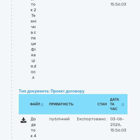
то
15:56:03
к 2
Те
хні
чн
а с
пе
ци
фі
ка
ці
я.d
oc
x
Тип документа: Проект договору
ДАТА
ФАЙЛ
ПРИВАТНІСТЬ
СТАН
ТА
ЧАС
До
публічний
Експортовано:
03-06-
да
2026,
то
15:56:03
к 4