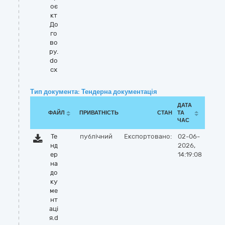
оє
кт
До
го
во
ру.
do
cx
Тип документа: Тендерна документація
ДАТА
ФАЙЛ
ПРИВАТНІСТЬ
СТАН
ТА
ЧАС
Те
публічний
Експортовано:
02-06-
нд
2026,
ер
14:19:08
на
до
ку
ме
нт
аці
я.d