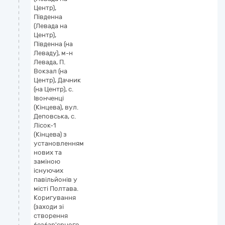
Центр),
Південна
(Левада на
Центр),
Південна (на
Леваду), м-н
Левада, П.
Вокзал (на
Центр), Дачник
(на Центр), с.
Івонченці
(Кінцева), вул.
Деповська, с.
Лісок-1
(Кінцева) з
установленням
нових та
заміною
існуючих
павільйонів у
місті Полтава.
Коригування
(заходи зі
створення
безбар'єрного