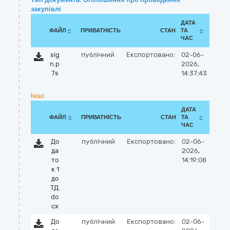
закупівлі
ДАТА
ФАЙЛ
ПРИВАТНІСТЬ
СТАН
ТА
ЧАС
sig
публічний
Експортовано:
02-06-
n.p
2026,
7s
14:37:43
Інші
ДАТА
ФАЙЛ
ПРИВАТНІСТЬ
СТАН
ТА
ЧАС
До
публічний
Експортовано:
02-06-
да
2026,
то
14:19:08
к 1
до
ТД.
do
cx
До
публічний
Експортовано:
02-06-