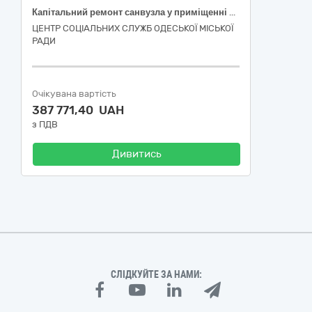
Капітальний ремонт санвузла у приміщенні Центру соціальних служб Одеської міської ради розташованого за адресою: м. Одеса, вул. Педагогічна, 24, з урахуванням потреб для осіб з обмеженими фізичними можливостями
ЦЕНТР СОЦІАЛЬНИХ СЛУЖБ ОДЕСЬКОЇ МІСЬКОЇ
РАДИ
Очікувана вартість
387 771,40 UAH
з ПДВ
Дивитись
СЛІДКУЙТЕ ЗА НАМИ: