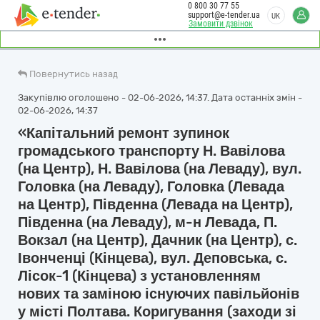
0 800 30 77 55
support@e-tender.ua
UK
Замовити дзвінок
Повернутись назад
Закупівлю оголошено - 02-06-2026, 14:37. Дата останніх змін -
02-06-2026, 14:37
«Капітальний ремонт зупинок
громадського транспорту Н. Вавілова
(на Центр), Н. Вавілова (на Леваду), вул.
Головка (на Леваду), Головка (Левада
на Центр), Південна (Левада на Центр),
Південна (на Леваду), м-н Левада, П.
Вокзал (на Центр), Дачник (на Центр), с.
Івонченці (Кінцева), вул. Деповська, с.
Лісок-1 (Кінцева) з установленням
нових та заміною існуючих павільйонів
у місті Полтава. Коригування (заходи зі