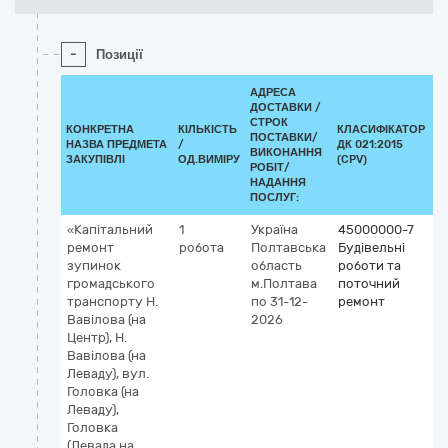
-
Позиції
АДРЕСА
ДОСТАВКИ /
СТРОК
КОНКРЕТНА
КІЛЬКІСТЬ
КЛАСИФІКАТОР
ПОСТАВКИ/
НАЗВА ПРЕДМЕТА
/
ДК 021:2015
К
ВИКОНАННЯ
ЗАКУПІВЛІ
ОД.ВИМІРУ
(CPV)
РОБІТ/
НАДАННЯ
ПОСЛУГ:
«Капітальний
1
Україна
45000000-7
ремонт
робота
Полтавська
Будівельні
зупинок
область
роботи та
громадського
м.Полтава
поточний
транспорту Н.
по 31-12-
ремонт
Вавілова (на
2026
Центр), Н.
Вавілова (на
Леваду), вул.
Головка (на
Леваду),
Головка
(Левада на