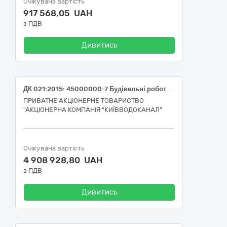
Очікувана вартість
917 568,05 UAH
з ПДВ
Дивитись
ДК 021:2015: 45000000-7 Будівельні роботи та поточний ремонт (послуги з поточного ремонту фасаду корпусу ІЛК (інв. номер 1146) головного офісу ПрАТ «АК «Київводоканал» за адресою: м. Київ, вул. Лейпцизька, 1а)
ПРИВАТНЕ АКЦІОНЕРНЕ ТОВАРИСТВО
"АКЦІОНЕРНА КОМПАНІЯ "КИЇВВОДОКАНАЛ"
Очікувана вартість
4 908 928,80 UAH
з ПДВ
Дивитись