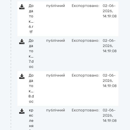
До
публічний
Експортовано:
02-06-
да
2026,
то
14:19:08
к_
6.r
tf
До
публічний
Експортовано:
02-06-
да
2026,
то
14:19:08
к_
7.d
oc
До
публічний
Експортовано:
02-06-
да
2026,
то
14:19:08
к_
8.d
oc
кр
публічний
Експортовано:
02-06-
ес
2026,
ле
14:19:08
ня