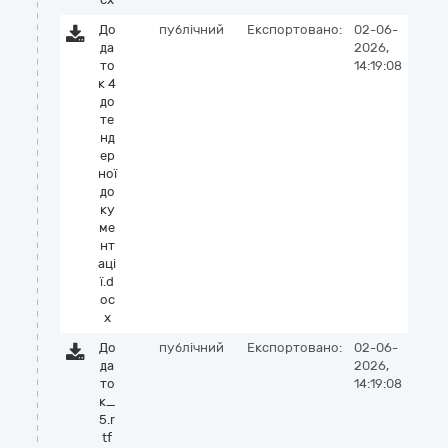
До
публічний
Експортовано:
02-06-
да
2026,
то
14:19:08
к 4
до
те
нд
ер
ної
до
ку
ме
нт
аці
ї.d
oc
x
До
публічний
Експортовано:
02-06-
да
2026,
то
14:19:08
к_
5.r
tf