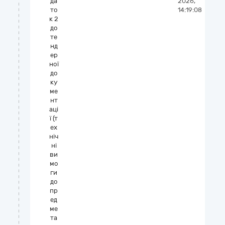
да
2026,
то
14:19:08
к 2
до
те
нд
ер
ної
до
ку
ме
нт
аці
ї (т
ех
ніч
ні
ви
мо
ги
до
пр
ед
ме
та