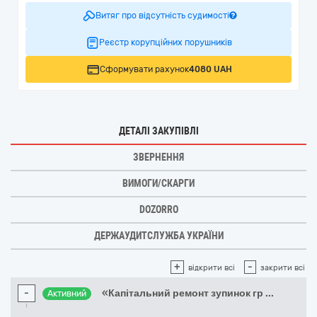
Витяг про відсутність судимості
Реєстр корупційних порушників
Сформувати рахунок
4080 UAH
ДЕТАЛІ ЗАКУПІВЛІ
ЗВЕРНЕННЯ
ВИМОГИ/СКАРГИ
DOZORRO
ДЕРЖАУДИТСЛУЖБА УКРАЇНИ
+
-
відкрити всі
закрити всі
-
«Капітальний ремонт зупинок гр
...
Активний