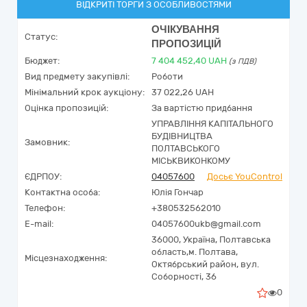
ВІДКРИТІ ТОРГИ З ОСОБЛИВОСТЯМИ
ОЧІКУВАННЯ
Статус:
ПРОПОЗИЦІЙ
Бюджет:
7 404 452,40
UAH
(з ПДВ)
Вид предмету закупівлі:
Роботи
Мінімальний крок аукціону:
37 022,26 UAH
Оцінка пропозицій:
За вартістю придбання
УПРАВЛІННЯ КАПІТАЛЬНОГО
БУДІВНИЦТВА
Замовник:
ПОЛТАВСЬКОГО
МІСЬКВИКОНКОМУ
ЄДРПОУ:
04057600
Досьє YouControl
Контактна особа:
Юлія Гончар
Телефон:
+380532562010
E-mail:
04057600ukb@gmail.com
36000,
Україна
,
Полтавська
область,
м. Полтава,
Місцезнаходження:
Октябрський район,
вул.
Соборності, 36
0