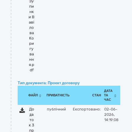
Зу
пи
нк
и В
аві
ло
ва
Ко
ри
гу
ва
нн
я.p
df
Тип документа: Проект договору
ДАТА
ФАЙЛ
ПРИВАТНІСТЬ
СТАН
ТА
ЧАС
До
публічний
Експортовано:
02-06-
да
2026,
то
14:19:08
к 3
пр