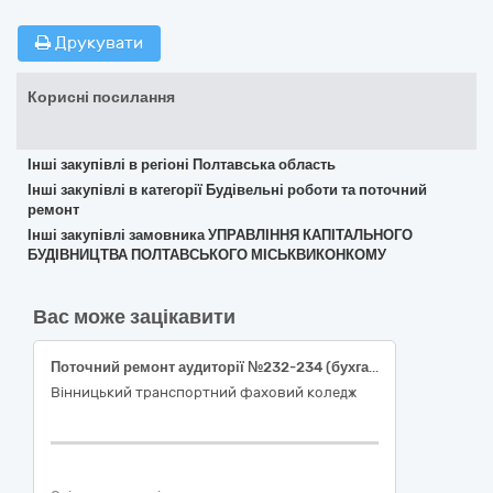
Друкувати
Корисні посилання
Інші закупівлі в регіоні Полтавська область
Інші закупівлі в категорії Будівельні роботи та поточний
ремонт
Інші закупівлі замовника УПРАВЛІННЯ КАПІТАЛЬНОГО
БУДІВНИЦТВА ПОЛТАВСЬКОГО МІСЬКВИКОНКОМУ
Вас може зацікавити
Поточний ремонт аудиторії №232-234 (бухгалтерія), №310, №308, коридору біля аудиторії №212, кімнати гігієни в гуртожитку №2. Вінницького транспортного фахового коледжу по вул.Героїв Нацгвардії, 28, м.Вінниця
Вінницький транспортний фаховий коледж