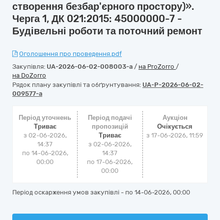
створення безбар'єрного простору)».
Черга 1, ДК 021:2015: 45000000-7 -
Будівельні роботи та поточний ремонт
Оголошення про проведення.pdf
Закупівля:
UA-2026-06-02-008003-a
/
на ProZorro
/
на DoZorro
Рядок плану закупівлі та обґрунтування:
UA-P-2026-06-02-
009577-a
Період уточнень
Період подачі
Аукціон
Триває
пропозицій
Очікується
з 02-06-2026,
Триває
з
17-06-2026, 11:59
14:37
з 02-06-2026,
по 14-06-2026,
14:37
00:00
по 17-06-2026,
00:00
Період оскарження умов закупівлі - по
14-06-2026, 00:00