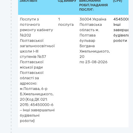
ЗАКУПІВЛІ
ОД.ВИМІРУ
ВИКОНАННЯ
(CPV)
РОБІТ/НАДАННЯ
ПОСЛУГ:
Послуги з
1
36004
Україна
45450000
поточного
послуга
Полтавська
Інші
ремонту кабінету
область
м.
завершаль
№202
Полтава
будівельні
Полтавської
бульвар
роботи
загальноосвітньої
Богдана
школи І-ІІІ
Хмельницького,
ступенів №37
20
Полтавської
по 23-08-2026
міської ради
Полтавської
області за
адресою:
м.Полтава, б-р
Б.Хмельницького,
20 (Код ДК 021:
2015: 45450000-6
– Інші завершальні
будівельні
роботи)