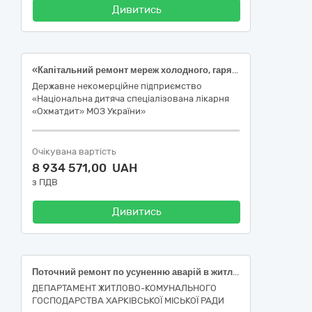
Дивитись
«Капітальний ремонт мереж холодного, гарячого водопостачання та каналізації корпусу №15 Державного некомерційного підприємства «Національна дитяча спеціалізована лікарня «Охматдит» МОЗ України» за адресою: м. Київ, вул. Чорновола 28/1» (ДК 021:2015: 45453000-7 — Капітальний ремонт і реставрація)
Державне некомерційне підприємство
«Національна дитяча спеціалізована лікарня
«Охматдит» МОЗ України»
Очікувана вартість
8 934 571,00 UAH
з ПДВ
Дивитись
Поточний ремонт по усуненню аварій в житловому фонді багатоквартирного будинку за адресою: провулок Нюрнберзький, 4, місто Харків (код ДК 021:2015-45450000-6 Інші завершальні будівельні роботи)
ДЕПАРТАМЕНТ ЖИТЛОВО-КОМУНАЛЬНОГО
ГОСПОДАРСТВА ХАРКІВСЬКОЇ МІСЬКОЇ РАДИ