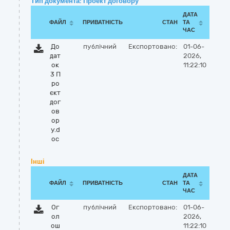
Тип документа: Проект договору
ДАТА
ФАЙЛ
ПРИВАТНІСТЬ
СТАН
ТА
ЧАС
До
публічний
Експортовано:
01-06-
дат
2026,
ок
11:22:10
3 П
ро
єкт
дог
ов
ор
у.d
oc
Інші
ДАТА
ФАЙЛ
ПРИВАТНІСТЬ
СТАН
ТА
ЧАС
Ог
публічний
Експортовано:
01-06-
ол
2026,
ош
11:22:10