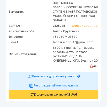
ПОЛТАВСЬКА
ЗАГАЛЬНООСВІТНЯ ШКОЛА І-ІІІ
Замовник:
СТУПЕНІВ №37 ПОЛТАВСЬКОЇ
МІСЬКОЇ РАДИ ПОЛТАВСЬКОЇ
ОБЛАСТІ
ЄДРПОУ:
21052751
Досьє YouControl
Контактна особа:
Антон Крутських
Телефон:
+380507408580
E-mail:
tenderschool37@gmail.com
36004,
Україна
,
Полтавська
область,
місто Полтава,
Місцезнаходження:
БУЛЬВАР БОГДАНА
ХМЕЛЬНИЦЬКОГО, будинок 20
0
Витяг про відсутність судимості
Реєстр корупційних порушників
Сформувати рахунок
612 UAH