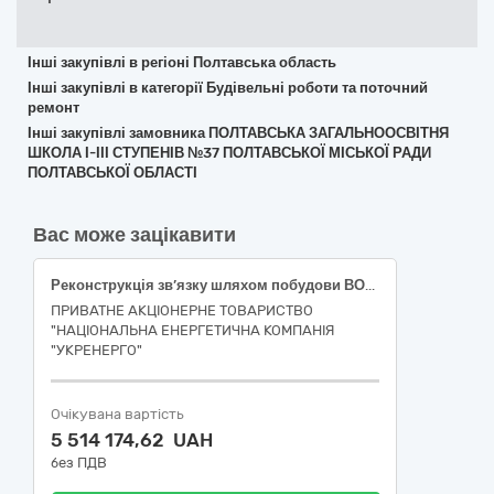
Інші закупівлі в регіоні Полтавська область
Інші закупівлі в категорії Будівельні роботи та поточний
ремонт
Інші закупівлі замовника ПОЛТАВСЬКА ЗАГАЛЬНООСВІТНЯ
ШКОЛА І-ІІІ СТУПЕНІВ №37 ПОЛТАВСЬКОЇ МІСЬКОЇ РАДИ
ПОЛТАВСЬКОЇ ОБЛАСТІ
Вас може зацікавити
Реконструкція зв’язку шляхом побудови ВОЛЗ від адмінбудівлі НЕК «Укренерго» до ПС 330 кВ Північного ТУОМ (інв. № новий). м. Київ та Київська область. ІІ черга будівництва 45454000-4 Реконструкція
ПРИВАТНЕ АКЦІОНЕРНЕ ТОВАРИСТВО
"НАЦІОНАЛЬНА ЕНЕРГЕТИЧНА КОМПАНІЯ
"УКРЕНЕРГО"
Очікувана вартість
5 514 174,62 UAH
без ПДВ