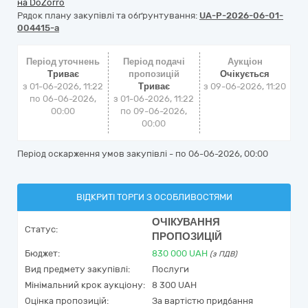
на DoZorro
Рядок плану закупівлі та обґрунтування:
UA-P-2026-06-01-
004415-a
Період уточнень
Період подачі
Аукціон
Триває
пропозицій
Очікується
з 01-06-2026, 11:22
Триває
з
09-06-2026, 11:20
по 06-06-2026,
з 01-06-2026, 11:22
00:00
по 09-06-2026,
00:00
Період оскарження умов закупівлі - по
06-06-2026, 00:00
ВІДКРИТІ ТОРГИ З ОСОБЛИВОСТЯМИ
ОЧІКУВАННЯ
Статус:
ПРОПОЗИЦІЙ
Бюджет:
830 000
UAH
(з ПДВ)
Вид предмету закупівлі:
Послуги
Мінімальний крок аукціону:
8 300 UAH
Оцінка пропозицій:
За вартістю придбання