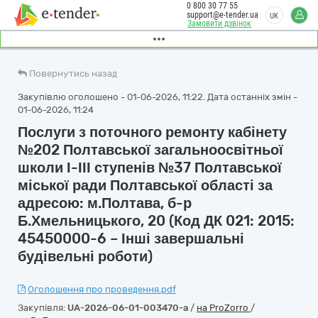
0 800 30 77 55
support@e-tender.ua
UK
Замовити дзвінок
Повернутись назад
Закупівлю оголошено - 01-06-2026, 11:22. Дата останніх змін -
01-06-2026, 11:24
Послуги з поточного ремонту кабінету
№202 Полтавської загальноосвітньої
школи І-ІІІ ступенів №37 Полтавської
міської ради Полтавської області за
адресою: м.Полтава, б-р
Б.Хмельницького, 20 (Код ДК 021: 2015:
45450000-6 – Інші завершальні
будівельні роботи)
Оголошення про проведення.pdf
Закупівля:
UA-2026-06-01-003470-a
/
на ProZorro
/