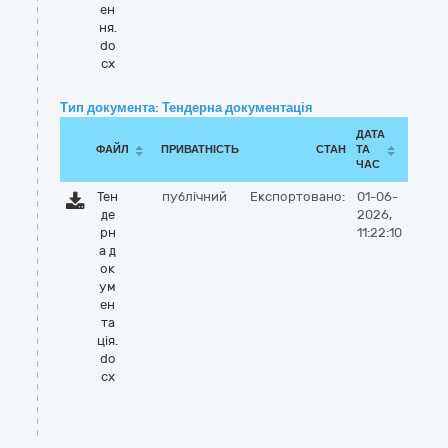
ен
ня.
do
cx
Тип документа: Тендерна документація
ДАТА
ФАЙЛ
ПРИВАТНІСТЬ
СТАН
ТА
ЧАС
Тен
публічний
Експортовано:
01-06-
де
2026,
рн
11:22:10
а д
ок
ум
ен
та
ція.
do
cx