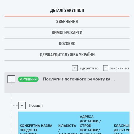
ДЕТАЛІ ЗАКУПІВЛІ
ЗВЕРНЕННЯ
ВИМОГИ/СКАРГИ
DOZORRO
ДЕРЖАУДИТСЛУЖБА УКРАЇНИ
+
-
відкрити всі
закрити всі
-
Послуги з поточного ремонту ка
...
Активний
-
Позиції
АДРЕСА
ДОСТАВКИ /
КОНКРЕТНА НАЗВА
КІЛЬКІСТЬ
СТРОК
КЛАСИФІКА
ПРЕДМЕТА
/
ПОСТАВКИ/
ДК 021:2015