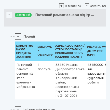
+
-
відкрити всі
закрити всі
-
Поточний ремонт основи під ігр
...
Активний
-
Позиції
КОНКРЕТНА
АДРЕСА ДОСТАВКИ /
КІЛЬКІСТЬ
КЛАСИФІКАТОР
НАЗВА
СТРОК ПОСТАВКИ/
/
ДК 021:2015
ПРЕДМЕТА
ВИКОНАННЯ РОБІТ/
ОД.ВИМІРУ
(CPV)
ЗАКУПІВЛІ
НАДАННЯ ПОСЛУГ:
Поточний
1
53860
Україна
45450000-6
ремонт
послуга
Дніпропетровська
Інші
основи під
область
завершальні
ігрові
Криворізький
будівельні
елементи
район,
роботи
майданчика
Зеленодольськ
паркова зона
по 31-07-2026
+
Інформація по лоту