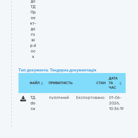
до
ТД
Пр
оє
кт-
до
го
ві
р.d
oc
x
Тип документа: Тендерна документація
ДАТА
ФАЙЛ
ПРИВАТНІСТЬ
СТАН
ТА
ЧАС
ТД.
публічний
Експортовано:
01-06-
do
2026,
cx
10:36:19