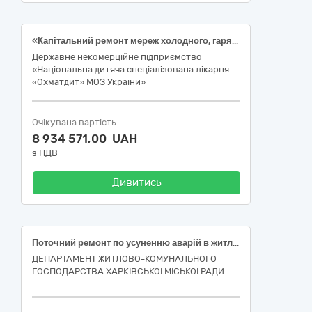
«Капітальний ремонт мереж холодного, гарячого водопостачання та каналізації корпусу №15 Державного некомерційного підприємства «Національна дитяча спеціалізована лікарня «Охматдит» МОЗ України» за адресою: м. Київ, вул. Чорновола 28/1» (ДК 021:2015: 45453000-7 — Капітальний ремонт і реставрація)
Державне некомерційне підприємство
«Національна дитяча спеціалізована лікарня
«Охматдит» МОЗ України»
Очікувана вартість
8 934 571,00 UAH
з ПДВ
Дивитись
Поточний ремонт по усуненню аварій в житловому фонді багатоквартирного будинку за адресою: провулок Нюрнберзький, 4, місто Харків (код ДК 021:2015-45450000-6 Інші завершальні будівельні роботи)
ДЕПАРТАМЕНТ ЖИТЛОВО-КОМУНАЛЬНОГО
ГОСПОДАРСТВА ХАРКІВСЬКОЇ МІСЬКОЇ РАДИ