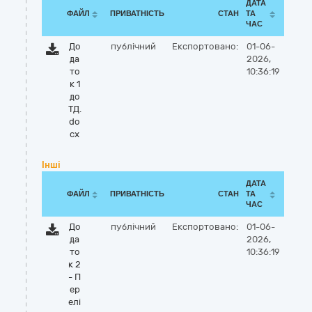
ДАТА
ФАЙЛ
ПРИВАТНІСТЬ
СТАН
ТА
ЧАС
До
публічний
Експортовано:
01-06-
да
2026,
то
10:36:19
к 1
до
ТД.
do
cx
Інші
ДАТА
ФАЙЛ
ПРИВАТНІСТЬ
СТАН
ТА
ЧАС
До
публічний
Експортовано:
01-06-
да
2026,
то
10:36:19
к 2
- П
ер
елі