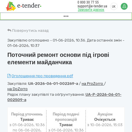
0 800 30 77 55
support@e-tender.ua
UK
Замовити дзвінок
Повернутись назад
Закупівлю оголошено - 01-06-2026, 10:36. Дата останніх змін -
01-06-2026, 10:37
Поточний ремонт основи під ігрові
елементи майданчика
Оголошення про проведення.pdf
Закупівля:
UA-2026-06-01-002269-a
/
на ProZorro
/
на DoZorro
Рядок плану закупівлі та обґрунтування:
UA-P-2026-06-01-
002509-a
Період уточнень
Період подачі
Аукціон
Триває
пропозицій
Очікується
з 01-06-2026, 10:36
Триває
з
10-06-2026, 15:03
по 06-06-2026,
з 01-06-2026, 10:36