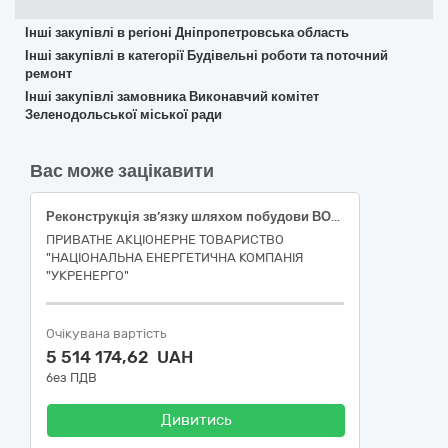
Інші закупівлі в регіоні Дніпропетровська область
Інші закупівлі в категорії Будівельні роботи та поточний
ремонт
Інші закупівлі замовника Виконавчий комітет
Зеленодольської міської ради
Вас може зацікавити
Реконструкція зв’язку шляхом побудови ВОЛЗ від адмінбудівлі НЕК «Укренерго» до ПС 330 кВ Північного ТУОМ (інв. № новий). м. Київ та Київська область. ІІ черга будівництва 45454000-4 Реконструкція
ПРИВАТНЕ АКЦІОНЕРНЕ ТОВАРИСТВО
"НАЦІОНАЛЬНА ЕНЕРГЕТИЧНА КОМПАНІЯ
"УКРЕНЕРГО"
Очікувана вартість
5 514 174,62 UAH
без ПДВ
Дивитись