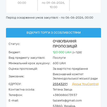
00:00
по 09-06-2026,
10:00
Період оскарження умов закупівлі - по
06-06-2026, 00:00
ВІДКРИТІ ТОРГИ З ОСОБЛИВОСТЯМИ
ОЧІКУВАННЯ
Статус:
ПРОПОЗИЦІЙ
Бюджет:
120 000
UAH
(з ПДВ)
Вид предмету закупівлі:
Послуги
Мінімальний крок аукціону:
600 UAH
Оцінка пропозицій:
За вартістю придбання
Виконавчий комітет
Замовник:
Зеленодольської міської ради
ЄДРПОУ:
25543291
Досьє YouControl
Контактна особа:
Тетяна Заєць
Телефон:
+380686673937
E-mail:
tazaiets@gmail.com
53860,
Україна
,