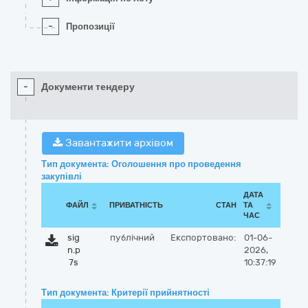
-
Пропозиції
-
Документи тендеру
Завантажити архівом
Тип документа: Оголошення про проведення
закупівлі
ДАТА
ФАЙЛ
ПРИВАТНІСТЬ
СТАН
ТА
ЧАС
sig
публічний
Експортовано:
01-06-
n.p
2026,
7s
10:37:19
Тип документа: Критерії прийнятності