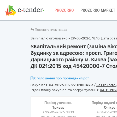
PROZORRO
PROZORRO MARKET
Повернутись назад
Закупівлю оголошено - 29-05-2026, 18:10. Дата оста
«Капітальний ремонт (заміна вік
будинку за адресою: просп. Григ
Дарницького району м. Києва (за
ДК 021:2015 код 45420000-7 Стол
Оголошення про проведення.pdf
Закупівля:
UA-2026-05-29-010043-a
/
на ProZorro
Рядок плану закупівлі та обґрунтування:
UA-P-202
Період уточнень
Період подачі
Триває
Очікує
з 29-05-2026, 18:10
з 04-06-202
по 04-06-2026, 08:00
по 09-06-202