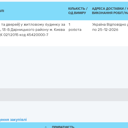
КІЛЬКІСТЬ /
АДРЕСА ДОСТАВКИ /
ВЛІ
ОД.ВИМІРУ
ВИКОНАННЯ РОБІТ/Н
н та дверей) у житловому будинку за
1
Україна
Відповідно 
, 13-Б Дарницького району м. Києва
робота
по 25-12-2026
ДК 021:2015 код 45420000-7
ення закупівлі
ПРИВАТНІСТЬ