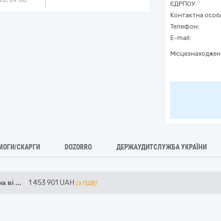
ЄДРПОУ:
Контактна особ
Телефон:
E-mail:
Місцезнаходжен
МОГИ/СКАРГИ
DOZORRO
ДЕРЖАУДИТСЛУЖБА УКРАЇНИ
а ві
...
1 453 901
UAH
(з ПДВ)