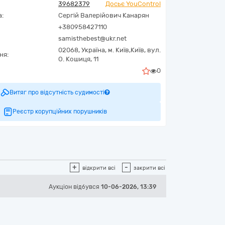
39682379
Досьє YouControl
а:
Сергій Валерійович Канарян
+380958427110
samisthebest@ukr.net
02068,
Україна
,
м. Київ,
Київ,
вул.
ня:
О. Кошиця, 11
0
Витяг про відсутність судимості
Реєстр корупційних порушників
+
-
відкрити всі
закрити всі
Аукціон відбувся
10-06-2026, 13:39