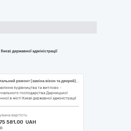
Києві державної адміністрації
Капітальний ремонт (заміна вікон та дверей) у житловому будинку за адресою: просп. Петра Григоренка, 22/20 Дарницького району м. Києва (заходи з енергозбереження) (Код ДК 021:2015: 45421000-4 - Столярні роботи)
вління будівництва та житлово -
унального господарства Дарницької
нної в місті Києві державної адміністрації
увана вартість
875 581,00 UAH
ДВ