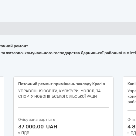
поточний ремонт
 та житлово-комунального господарства Дарницької районної в місті 
Поточний ремонт приміщень закладу Красівського ліцею НСР в частині заходів з поліпшення теплостійкості, шляхом заміни дверних блоків на енергоефективні (з поліпшеними теплозберігаючими характеристиками) , що здійснюється під час реалізації проєкту щодо надання грошової допомоги Дитячим фондом Організації Об’єднаних Націй (кошти ЮНІСЕФ)
УПРАВЛІННЯ ОСВІТИ, КУЛЬТУРИ, МОЛОДІ ТА
Упра
СПОРТУ НОВОПІЛЬСЬКОЇ СІЛЬСЬКОЇ РАДИ
ком
райо
Очікувана вартість
Очік
37 000,00 UAH
4 
з ПДВ
з П