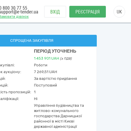
0 800 30 77 55
support@e-tender.ua
ВХІД
РЕЄСТРАЦІЯ
UK
Замовити дзвінок
СПРОЩЕНА ЗАКУПІВЛЯ
ПЕРІОД УТОЧНЕНЬ
1 453 901
UAH
(з ПДВ)
купівлі:
Роботи
к аукціону:
7 269,51 UAH
ій:
За вартістю придбання
ицій:
Поступовий
кість пропозицій:
1
аліфікації:
Ні
Управління будівництва та
житлово-комунального
господарства Дарницької
районної в місті Києві
державної адміністрації