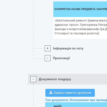
КОНКРЕТНА НАЗВА ПРЕДМЕТА ЗАКУПІ
«Капітальний ремонт (заміна віко
адресою: просп. Григоренка Петра
(заходи з енергозбереження)» (за 
Столярні та теслярні роботи)
+
Інформація по лоту
-
Пропозиції
-
Документи тендеру
Завантажити архівом
Тип документа: Оголошення про провед
ФАЙЛ