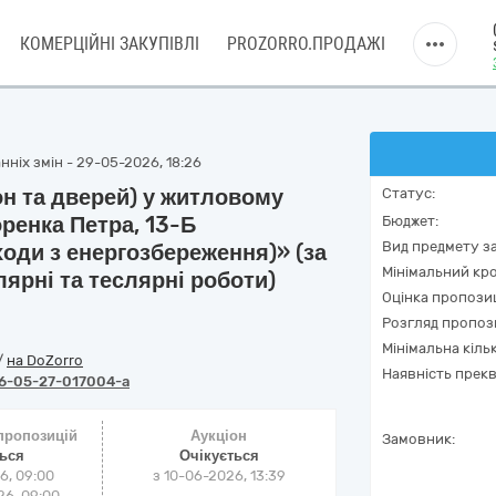
КОМЕРЦІЙНІ ЗАКУПІВЛІ
PROZORRO.ПРОДАЖІ
нніх змін - 29-05-2026, 18:26
он та дверей) у житловому
Статус:
оренка Петра, 13-Б
Бюджет:
Вид предмету за
ходи з енергозбереження)» (за
Мінімальний кро
ярні та теслярні роботи)
Оцінка пропозиц
Розгляд пропоз
Мінімальна кіль
/
на DoZorro
Наявність прекв
6-05-27-017004-a
 пропозицій
Аукціон
Замовник:
ться
Очікується
6, 09:00
з
10-06-2026, 13:39
6, 09:00