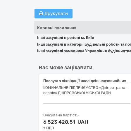
Друкувати
Корисні посилання
Інші закупівлі в регіоні м. Київ
Інші закупівлі в категорії Будівельні роботи та 
Інші закупівлі замовника Управління будівництва
Вас може зацікавити
Послуга з ліквідації наслідків надзвичайних ситуацій воєнного характеру (згідно дислокації)
КОМУНАЛЬНЕ ПІДПРИЄМСТВО «Дні­про­транс­
сер­віс» ДНІПРОВСЬКОЇ МІСЬКОЇ РАДИ
Очікувана вартість
6 523 428,51 UAH
з ПДВ