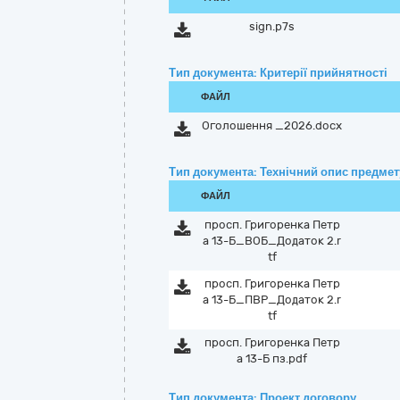
sign.p7s
Тип документа: Критерії прийнятності
ФАЙЛ
Оголошення _2026.docx
Тип документа: Технічний опис предмету
ФАЙЛ
просп. Григоренка Петр
а 13-Б_ВОБ_Додаток 2.r
tf
просп. Григоренка Петр
а 13-Б_ПВР_Додаток 2.r
tf
просп. Григоренка Петр
а 13-Б пз.pdf
Тип документа: Проект договору