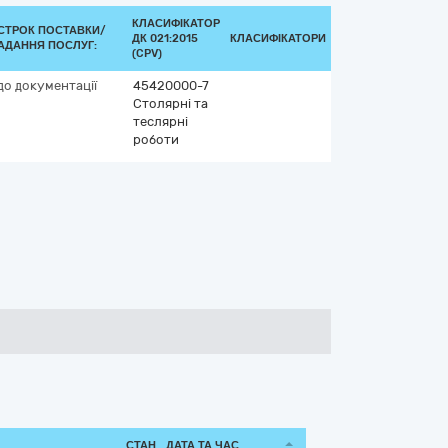
КЛАСИФІКАТОР
СТРОК ПОСТАВКИ/
ДК 021:2015
КЛАСИФІКАТОРИ
АДАННЯ ПОСЛУГ:
(CPV)
до документації
45420000-7
Столярні та
теслярні
роботи
СТАН
ДАТА ТА ЧАС