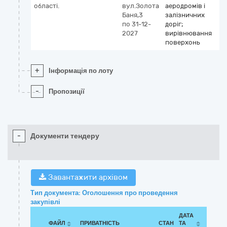
області.
вул.Золота
аеродромів і
Баня,3
залізничних
по 31-12-
доріг;
2027
вирівнювання
поверхонь
+
Інформація по лоту
-
Пропозиції
-
Документи тендеру
Завантажити архівом
Тип документа: Оголошення про проведення
закупівлі
ДАТА
ФАЙЛ
ПРИВАТНІСТЬ
СТАН
ТА