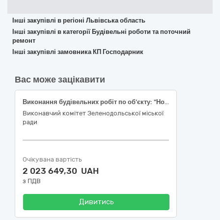
Інші закупівлі в регіоні Львівська область
Інші закупівлі в категорії Будівельні роботи та поточний
ремонт
Інші закупівлі замовника КП Господарник
Вас може зацікавити
Виконання будівельних робіт по об’єкту: "Нове будівництво газопроводу для газопостачання модульних котелень загальною потужністю 12,2 МВт на земельній ділянці к.н. 1220310300:02:016:0001 вул. Садова, м. Зеленодольськ, Криворізький район, Дніпропетровська область. Газопостачання зовнішнє. Внутрішньомайданчикові мережі."
Виконавчий комітет Зеленодольської міської
ради
Очікувана вартість
2 023 649,30 UAH
з ПДВ
Дивитись