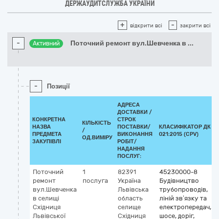
ДЕРЖАУДИТСЛУЖБА УКРАЇНИ
+
-
відкрити всі
закрити всі
-
Поточний ремонт вул.Шевченка в
...
Активний
-
Позиції
АДРЕСА
ДОСТАВКИ /
КОНКРЕТНА
СТРОК
КІЛЬКІСТЬ
НАЗВА
ПОСТАВКИ/
КЛАСИФІКАТОР ДК
/
ПРЕДМЕТА
ВИКОНАННЯ
021:2015 (CPV)
ОД.ВИМІРУ
ЗАКУПІВЛІ
РОБІТ/
НАДАННЯ
ПОСЛУГ:
Поточний
1
82391
45230000-8
ремонт
послуга
Україна
Будівництво
вул.Шевченка
Львівська
трубопроводів,
в селищі
область
ліній зв’язку та
Східниця
селище
електропередач,
Львівської
Східниця
шосе, доріг,