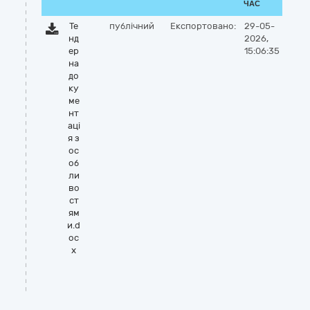
ЧАС
Те
публічний
Експортовано:
29-05-
нд
2026,
ер
15:06:35
на
до
ку
ме
нт
аці
я з
ос
об
ли
во
ст
ям
и.d
oc
x