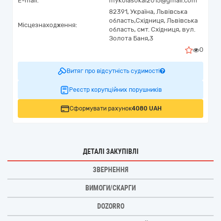
E-mail:
mykolasokal2015@gmail.com
82391,
Україна
,
Львівська
область,
Східниця,
Львівська
Місцезнаходження:
область, смт. Східниця, вул.
Золота Баня,3
0
Витяг про відсутність судимості
Реєстр корупційних порушників
Сформувати рахунок
4080 UAH
ДЕТАЛІ ЗАКУПІВЛІ
ЗВЕРНЕННЯ
ВИМОГИ/СКАРГИ
DOZORRO