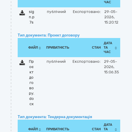
ЧАС
sig
публічний
Експортовано:
29-05-
n.p
2026,
7s
15:20:12
Тип документа: Проект договору
ДАТА
ФАЙЛ
ПРИВАТНІСТЬ
СТАН
ТА
ЧАС
Пр
публічний
Експортовано:
29-05-
оє
2026,
кт
15:06:35
до
го
во
ру.
do
cx
Тип документа: Тендерна документація
ДАТА
ФАЙЛ
ПРИВАТНІСТЬ
СТАН
ТА