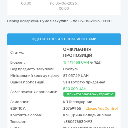
00:00
по 06-06-2026,
00:00
Період оскарження умов закупівлі - по
03-06-2026, 00:00
ВІДКРИТІ ТОРГИ З ОСОБЛИВОСТЯМИ
ОЧІКУВАННЯ
Статус:
ПРОПОЗИЦІЙ
Бюджет:
17 411 458
UAH
(з ПДВ)
Вид предмету закупівлі:
Послуги
Мінімальний крок аукціону:
87 057,29 UAH
Оцінка пропозицій:
За вартістю придбання
520 000 UAH
Забезпечення пропозиції:
Отримати банківську гарантію
Замовник:
КП Господарник
ЄДРПОУ:
30769965
Досьє YouControl
Контактна особа:
Кліщ Ірина Володимирівна
Телефон:
+380678830493