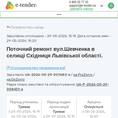
0 800 30 77 55
support@e-tender.ua
UK
Замовити дзвінок
Повернутись назад
Закупівлю оголошено - 29-05-2026, 15:19. Дата останніх змін -
29-05-2026, 15:20
Поточний ремонт вул.Шевченка в
селищі Східниця Львівської області.
Оголошення про проведення.pdf
Закупівля:
UA-2026-05-29-007683-a
/
на ProZorro
/
на DoZorro
Рядок плану закупівлі та обґрунтування:
UA-P-2026-05-29-
008451-a
Період уточнень
Період подачі
Аукціон
Триває
пропозицій
Очікується
з 29-05-2026, 15:19
Триває
з
08-06-2026,
по 03-06-2026,
з 29-05-2026, 15:19
12:43