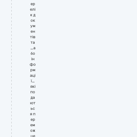
ер
елі
к д
ок
ум
ен
тів
та
_а
бо
ін
фо
рм
аці
ї_
які
по
да
ют
ьс
я п
ер
ем
ож
це