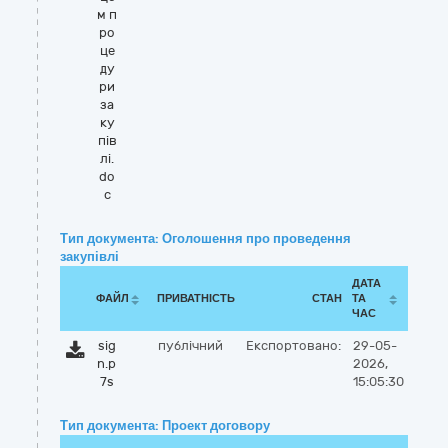
м п
ро
це
ду
ри
за
ку
пів
лі.
do
c
Тип документа: Оголошення про проведення
закупівлі
ДАТА
ФАЙЛ
ПРИВАТНІСТЬ
СТАН
ТА
ЧАС
sig
публічний
Експортовано:
29-05-
n.p
2026,
7s
15:05:30
Тип документа: Проект договору