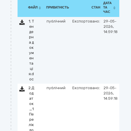
ДАТА
ФАЙЛ
ПРИВАТНІСТЬ
СТАН
ТА
ЧАС
1. Т
публічний
Експортовано:
29-05-
ен
2026,
де
14:59:18
рн
а д
ок
ум
ен
та
цi
я.d
oc
2.Д
публічний
Експортовано:
29-05-
од
2026,
ат
14:59:18
ок
_1
Пе
ре
лік
до