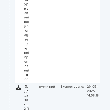
ур
и з
ак
упі
влі
у с
кл
аді
те
нд
ер
ної
пр
оп
оз
иці
ї.d
oc
3.
публічний
Експортовано:
29-05-
До
2026,
да
14:59:18
то
к _
2 П