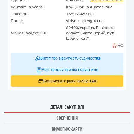
ЄДРПОУ:
43971810
Досьє YouControl
Контактна особа:
Круць Ірина Анатоліївна
Телефон:
+380324571381
E-mail:
striymr_gkh@ukr.net
82400,
Україна
,
Львівська
Місцезнаходження:
область,
місто Стрий,
вул.
Шевченка 71
0
Витяг про відсутність судимості
Реєстр корупційних порушників
Сформувати рахунок
612 UAH
ДЕТАЛІ ЗАКУПІВЛІ
ЗВЕРНЕННЯ
ВИМОГИ/СКАРГИ