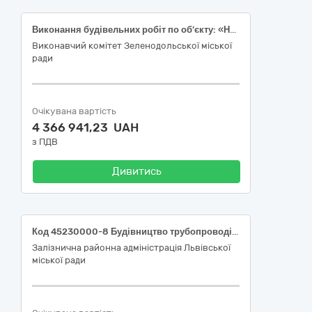
Виконання будівельних робіт по об’єкту: «Нове будівництво газопроводу до модульних котелень загальною потужністю 12,2 МВт на земельній ділянці к.н. 1220310300:02:016:0001, вул. Садова, м. Зеленодольськ, Криворізький район, Дніпропетровська область. Газопостачання зовнішнє»
Виконавчий комітет Зеленодольської міської
ради
Очікувана вартість
4 366 941,23 UAH
з ПДВ
Дивитись
Код 45230000-8 Будівництво трубопроводів, ліній зв’язку та електропередач, шосе, доріг, аеродромів і залізничних доріг; вирівнювання поверхонь; за ДК 021:2015 «Єдиний закупівельний словник» - (Послуги з поточного ремонту дорожнього покриття на вул. Сембратовичів у м. Львові);
Залізнична районна адміністрація Львівської
міської ради