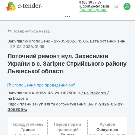
0 800 30 77 55
support@e-tender.ua
UK
Замовити дзвінок
Повернутись назад
Закупівлю оголошено - 29-05-2026, 15:05. Дата останніх змін
- 29-05-2026, 15:05
Поточний ремонт вул. Захисників
України в с. Загірне Стрийського району
Львівської області
Оголошення про проведення.pdf
Закупівля:
UA-2026-05-29-007500-a
/
на ProZorro
/
на DoZorro
Рядок плану закупівлі та обґрунтування:
UA-P-2026-05-29-
005308-a
Період уточнень
Період подачі
Аукціон
Триває
пропозицій
Очікується