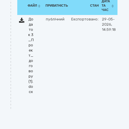
ДАТА
ФАЙЛ
ПРИВАТНІСТЬ
СТАН
ТА
ЧАС
До
публічний
Експортовано:
29-05-
да
2026,
то
14:59:18
к 3
_П
ро
ек
т_
до
го
во
ру
(1).
do
cx