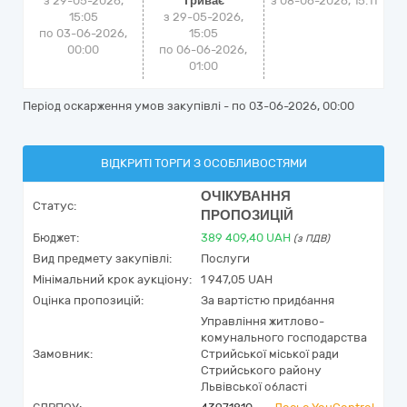
з 29-05-2026,
Триває
з
08-06-2026, 15:11
15:05
з 29-05-2026,
по 03-06-2026,
15:05
00:00
по 06-06-2026,
01:00
Період оскарження умов закупівлі - по
03-06-2026, 00:00
ВІДКРИТІ ТОРГИ З ОСОБЛИВОСТЯМИ
ОЧІКУВАННЯ
Статус:
ПРОПОЗИЦІЙ
Бюджет:
389 409,40
UAH
(з ПДВ)
Вид предмету закупівлі:
Послуги
Мінімальний крок аукціону:
1 947,05 UAH
Оцінка пропозицій:
За вартістю придбання
Управління житлово-
комунального господарства
Замовник:
Стрийської міської ради
Стрийського району
Львівської області