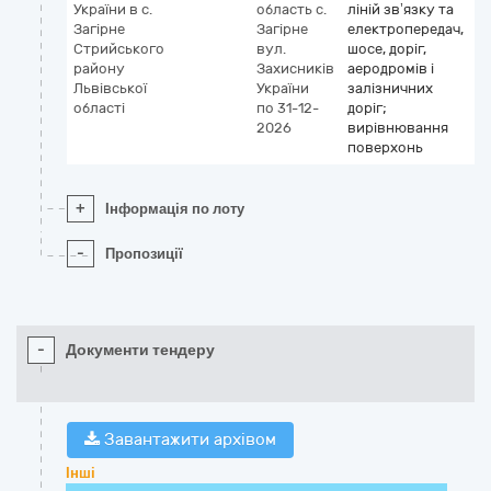
України в с.
область
с.
ліній зв’язку та
Загірне
Загірне
електропередач,
Стрийського
вул.
шосе, доріг,
району
Захисників
аеродромів і
Львівської
України
залізничних
області
по 31-12-
доріг;
2026
вирівнювання
поверхонь
+
Інформація по лоту
-
Пропозиції
-
Документи тендеру
Завантажити архівом
Інші