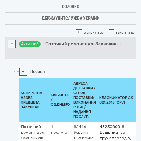
DOZORRO
ДЕРЖАУДИТСЛУЖБА УКРАЇНИ
+
-
відкрити всі
закрити всі
-
Поточний ремонт вул. Захисник
...
Активний
-
Позиції
АДРЕСА
ДОСТАВКИ /
КОНКРЕТНА
СТРОК
КІЛЬКІСТЬ
НАЗВА
ПОСТАВКИ/
КЛАСИФІКАТОР ДК
/
К
ПРЕДМЕТА
ВИКОНАННЯ
021:2015 (CPV)
ОД.ВИМІРУ
ЗАКУПІВЛІ
РОБІТ/
НАДАННЯ
ПОСЛУГ:
Поточний
1
82446
45230000-8
ремонт вул.
послуга
Україна
Будівництво
Захисників
Львівська
трубопроводів,