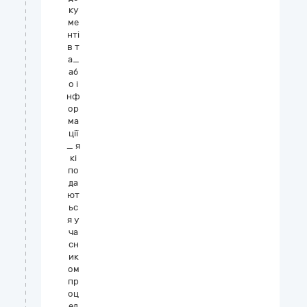
ку
ме
нті
в т
а_
аб
о і
нф
ор
ма
ції
_ я
кі
по
да
ют
ьс
я у
ча
сн
ик
ом
пр
оц
ед