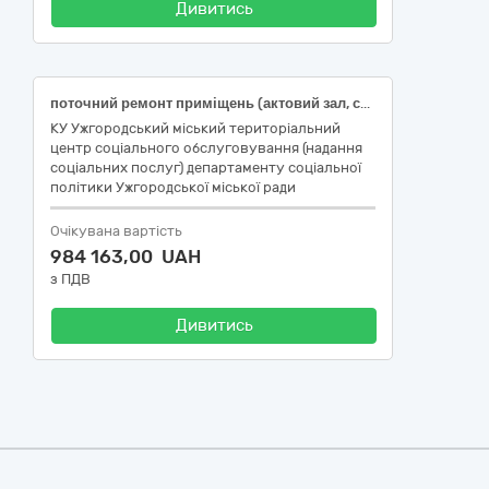
Дивитись
поточний ремонт приміщень (актовий зал, сходові клітини) Ужгородського міського територіального центру соціального обслуговування (надання соціальних послуг) департаменту соціальної політики Ужгородської міської ради (код згідно з ДК 021:2015 45450000-6 Інші завершальні будівельні роботи)
КУ Ужгородський міський територіальний
центр соціального обслуговування (надання
соціальних послуг) департаменту соціальної
політики Ужгородської міської ради
Очікувана вартість
984 163,00 UAH
з ПДВ
Дивитись