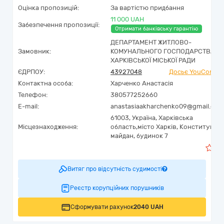
Оцінка пропозицій:
За вартістю придбання
11 000 UAH
Забезпечення пропозиції:
Отримати банківську гарантію
ДЕПАРТАМЕНТ ЖИТЛОВО-
Замовник:
КОМУНАЛЬНОГО ГОСПОДАРСТВА
ХАРКІВСЬКОЇ МІСЬКОЇ РАДИ
ЄДРПОУ:
43927048
Досьє YouControl
Контактна особа:
Харченко Анастасія
Телефон:
380577252660
E-mail:
anastasiaakharchenko09@gmail.com
61003,
Україна
,
Харківська
Місцезнаходження:
область,
місто Харків,
Конституції
майдан, будинок 7
0
Витяг про відсутність судимості
Реєстр корупційних порушників
Сформувати рахунок
2040 UAH