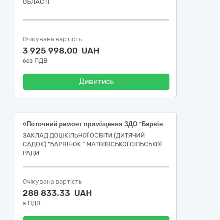
ОБЛАСТІ
Очікувана вартість
3 925 998,00 UAH
без ПДВ
Дивитись
«Поточний ремонт приміщення ЗДО "Барвінок" Матвіївської сільської ради (зелена кімната) (код ДК 021:2015 45450000-6 – Інші завершальні будівельні роботи)
ЗАКЛАД ДОШКІЛЬНОЇ ОСВІТИ (ДИТЯЧИЙ
САДОК) "БАРВІНОК " МАТВІЇВСЬКОЇ СІЛЬСЬКОЇ
РАДИ
Очікувана вартість
288 833,33 UAH
з ПДВ