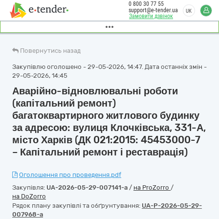
0 800 30 77 55
support@e-tender.ua
UK
Замовити дзвінок
Повернутись назад
Закупівлю оголошено - 29-05-2026, 14:47. Дата останніх змін -
29-05-2026, 14:45
Аварійно-відновлювальні роботи
(капітальний ремонт)
багатоквартирного житлового будинку
за адресою: вулиця Клочківська, 331-А,
місто Харків (ДК 021:2015: 45453000-7
– Капітальний ремонт і реставрація)
Оголошення про проведення.pdf
Закупівля:
UA-2026-05-29-007141-a
/
на ProZorro
/
на DoZorro
Рядок плану закупівлі та обґрунтування:
UA-P-2026-05-29-
007968-a