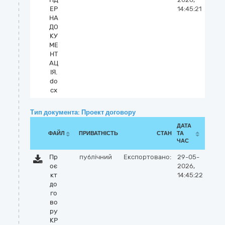
ЕР
14:45:21
НА
ДО
КУ
МЕ
НТ
АЦ
ІЯ.
do
cx
Тип документа: Проект договору
ДАТА
ФАЙЛ
ПРИВАТНІСТЬ
СТАН
ТА
ЧАС
Пр
публічний
Експортовано:
29-05-
оє
2026,
кт
14:45:22
до
го
во
ру
КР