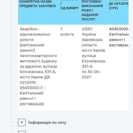
КОНКРЕТНА НАЗВА
ПОСТАВКИ/
/
ДК 021:2015
ПРЕДМЕТА ЗАКУПІВЛІ
ВИКОНАННЯ
ОД.ВИМІРУ
(CPV)
РОБІТ/
НАДАННЯ
ПОСЛУГ:
Аварійно-
1
61051
45453000-7
відновлювальні
робота
Україна
Капітальний
роботи
Харківська
ремонт і
(капітальний
область
реставрація
ремонт)
місто Харків
багатоквартирного
вулиця
житлового будинку
Клочківська,
за адресою: вулиця
331-А
Клочківська, 331-А,
по 30-06-
місто Харків (ДК
2027
021:2015:
45453000-7 –
Капітальний
ремонт і
реставрація)
+
Інформація по лоту