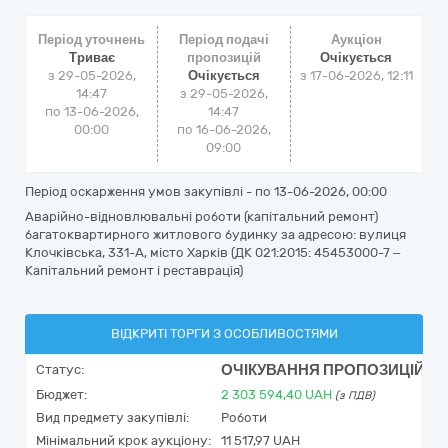
Період уточнень
Період подачі
Аукціон
Триває
пропозицій
Очікується
з 29-05-2026,
Очікується
з
17-06-2026, 12:11
14:47
з 29-05-2026,
по 13-06-2026,
14:47
00:00
по 16-06-2026,
09:00
Період оскарження умов закупівлі - по
13-06-2026, 00:00
Аварійно-відновлювальні роботи (капітальний ремонт)
багатоквартирного житлового будинку за адресою: вулиця
Клочківська, 331-А, місто Харків (ДК 021:2015: 45453000-7 –
Капітальний ремонт і реставрація)
ВІДКРИТІ ТОРГИ З ОСОБЛИВОСТЯМИ
ОЧІКУВАННЯ ПРОПОЗИЦІЙ
Статус:
Бюджет:
2 303 594,40
UAH
(з ПДВ)
Вид предмету закупівлі:
Роботи
Мінімальний крок аукціону:
11 517,97 UAH