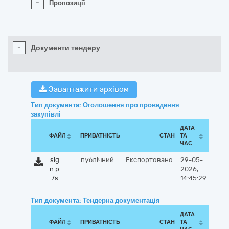
-
Пропозиції
-
Документи тендеру
Завантажити архівом
Тип документа: Оголошення про проведення
закупівлі
ДАТА
ФАЙЛ
ПРИВАТНІСТЬ
СТАН
ТА
ЧАС
sig
публічний
Експортовано:
29-05-
n.p
2026,
7s
14:45:29
Тип документа: Тендерна документація
ДАТА
ФАЙЛ
ПРИВАТНІСТЬ
СТАН
ТА