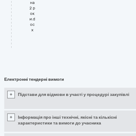
на
2 р
ок
и.d
oc
x
Електронні тендерні вимоги
+
Підстави для відмови в участі у процедурі закупівлі
+
Інформація про інші технічні, якісні та кількісні
характеристики та вимоги до учасника