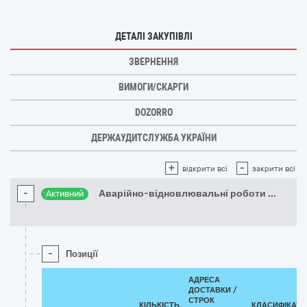
ДЕТАЛІ ЗАКУПІВЛІ
ЗВЕРНЕННЯ
ВИМОГИ/СКАРГИ
DOZORRO
ДЕРЖАУДИТСЛУЖБА УКРАЇНИ
+
-
відкрити всі
закрити всі
-
Аварійно-відновлювальні роботи
...
Активний
-
Позиції
АДРЕСА
ДОСТАВКИ /
СТРОК
КІЛЬКІСТЬ
КЛАСИФІКАТО