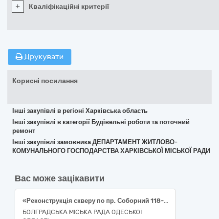
+
Кваліфікаційні критерії
Друкувати
Корисні посилання
Інші закупівлі в регіоні Харківська область
Інші закупівлі в категорії Будівельні роботи та поточний
ремонт
Інші закупівлі замовника ДЕПАРТАМЕНТ ЖИТЛОВО-
КОМУНАЛЬНОГО ГОСПОДАРСТВА ХАРКІВСЬКОЇ МІСЬКОЇ РАДИ
Вас може зацікавити
«Реконструкція скверу по пр. Соборний 118-А в м. Болград Одеської області. Коригування» за міжнародним проєктом «Чисті території, зелені та відкриті вулиці» за реєстраційним номером BSB 00108 відповідно до міжнародних договорів: Рамкова Угода між Урядом України та Комісією Європейських Співтовариств, ратифікована Законом України від 3 вересня 2008 р. № 360-VI; Угода про фінансування Програми Interreg (Interreg VI-B) NEXT «Басейн Чорного моря», ратифікована Законом України від 9 травня 2024 р. № 3715-ІХ, ДК 021:2015 код 45454000-4 — Реконструкція.
БОЛГРАДСЬКА МІСЬКА РАДА ОДЕСЬКОЇ