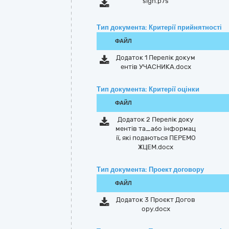
sign.p7s
Тип документа: Критерії прийнятності
ФАЙЛ
Додаток 1 Перелік докум
ентів УЧАСНИКА.docx
Тип документа: Критерії оцінки
ФАЙЛ
Додаток 2 Перелік доку
ментів та_або інформац
ії, які подаються ПЕРЕМО
ЖЦЕМ.docx
Тип документа: Проект договору
ФАЙЛ
Додаток 3 Проєкт Догов
ору.docx