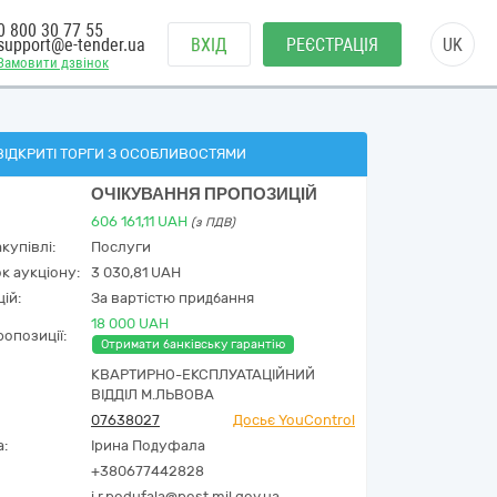
0 800 30 77 55
support@e-tender.ua
ВХІД
РЕЄСТРАЦІЯ
UK
Замовити дзвінок
ВІДКРИТІ ТОРГИ З ОСОБЛИВОСТЯМИ
ОЧІКУВАННЯ ПРОПОЗИЦІЙ
606 161,11
UAH
(з ПДВ)
купівлі:
Послуги
к аукціону:
3 030,81 UAH
ій:
За вартістю придбання
18 000 UAH
опозиції:
Отримати банківську гарантію
КВАРТИРНО-ЕКСПЛУАТАЦІЙНИЙ
ВІДДІЛ М.ЛЬВОВА
07638027
Досьє YouControl
а:
Ірина Подуфала
+380677442828
i.r.podufala@post.mil.gov.ua