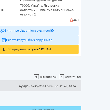
79007,
Україна
,
Львівська
ня:
область,
м.Львів,
вул.Батуринська,
будинок 2
0
Витяг про відсутність судимості
Реєстр корупційних порушників
Сформувати рахунок
612 UAH
+
-
відкрити всі
закрити всі
Аукціон
очікується
з
05-06-2026, 13:57