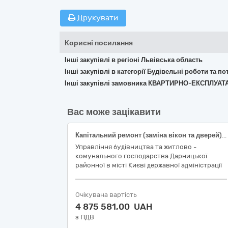
Друкувати
Корисні посилання
Інші закупівлі в регіоні Львівська область
Інші закупівлі в категорії Будівельні роботи та 
Інші закупівлі замовника КВАРТИРНО-ЕКСПЛУА
Вас може зацікавити
Капітальний ремонт (заміна вікон та дверей) у житловому будинку за адресою: просп. Петра Григоренка, 22/20 Дарницького району м. Києва (заходи з енергозбереження) (Код ДК 021:2015: 45421000-4 - Столярні роботи)
Управління будівництва та житлово -
комунального господарства Дарницької
районної в місті Києві державної адміністрації
Очікувана вартість
4 875 581,00 UAH
з ПДВ