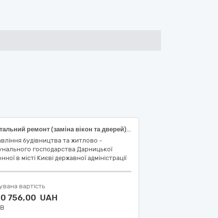
Капітальний ремонт (заміна вікон та дверей) у житловому будинку за адресою: просп. Григоренка Петра, 28-а Дарницького району м. Києва (заходи з енергозбереження) (Код ДК 021:2015: 45421000-4 - Столярні роботи)
вління будівництва та житлово -
унального господарства Дарницької
нної в місті Києві державної адміністрації
увана вартість
10 756,00 UAH
ДВ