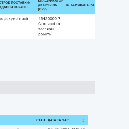
КЛАСИФІКАТОР
СТРОК ПОСТАВКИ/
ДК 021:2015
КЛАСИФІКАТОРИ
АДАННЯ ПОСЛУГ:
(CPV)
до документації
45420000-7
Столярні та
теслярні
роботи
СТАН
ДАТА ТА ЧАС