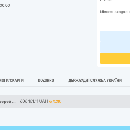
00:00
Місцезнаходжен
МОГИ/СКАРГИ
DOZORRO
ДЕРЖАУДИТСЛУЖБА УКРАЇНИ
дверей
...
606 161,11
UAH
(з ПДВ)