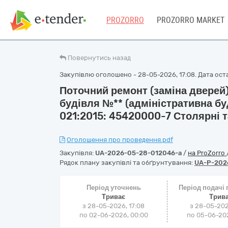
PROZORRO
PROZORRO MARKET
Повернутись назад
Закупівлю оголошено - 28-05-2026, 17:08. Дата остан
Поточний ремонт (заміна дверей)
будівля №** (адміністративна буді
021:2015: 45420000-7 Столярні т
Оголошення про проведення.pdf
Закупівля:
UA-2026-05-28-012046-a
/
на ProZorro
Рядок плану закупівлі та обґрунтування:
UA-P-202
Період уточнень
Період подачі
Триває
Трив
з 28-05-2026, 17:08
з 28-05-202
по 02-06-2026, 00:00
по 05-06-202