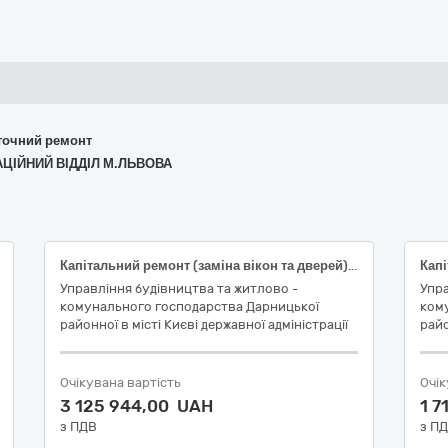
поточний ремонт
ТАЦІЙНИЙ ВІДДІЛ М.ЛЬВОВА
Капітальний ремонт (заміна вікон та дверей) у житловому будинку за адресою: просп. Григоренка Петра, 16 Дарницького району м. Києва (заходи з енергозбереження) (Код ДК 021:2015: 45421000-4 - Столярні роботи)
Управління будівництва та житлово -
Упра
комунального господарства Дарницької
ком
районної в місті Києві державної адміністрації
райо
Очікувана вартість
Очік
3 125 944,00 UAH
1 7
з ПДВ
з П