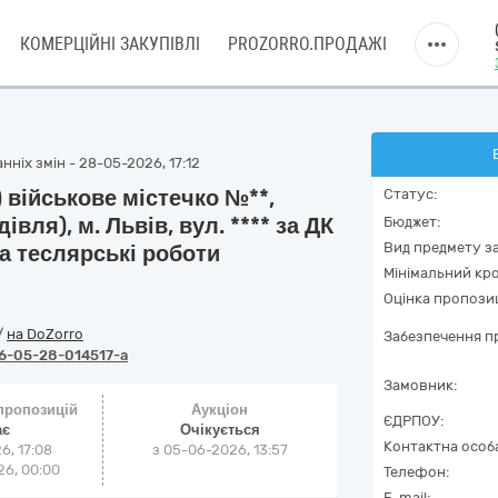
КОМЕРЦІЙНІ ЗАКУПІВЛІ
PROZORRO.ПРОДАЖІ
ніх змін - 28-05-2026, 17:12
 військове містечко №**,
Статус:
вля), м. Львів, вул. **** за ДК
Бюджет:
Вид предмету за
а теслярські роботи
Мінімальний кро
Оцінка пропозиц
/
на DoZorro
Забезпечення пр
6-05-28-014517-a
Замовник:
 пропозицій
Аукціон
ЄДРПОУ:
ає
Очікується
Контактна особ
6, 17:08
з
05-06-2026, 13:57
6, 00:00
Телефон:
E-mail: