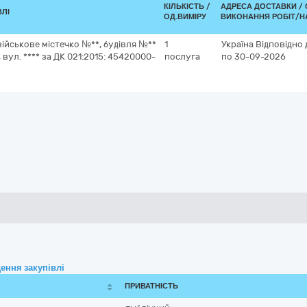
КІЛЬКІСТЬ /
АДРЕСА ДОСТАВКИ /
ВЛІ
ОД.ВИМІРУ
ВИКОНАННЯ РОБІТ/Н
військове містечко №**, будівля №**
1
Україна
Відповідно 
, вул. **** за ДК 021:2015: 45420000-
послуга
по 30-09-2026
ення закупівлі
ПРИВАТНІСТЬ