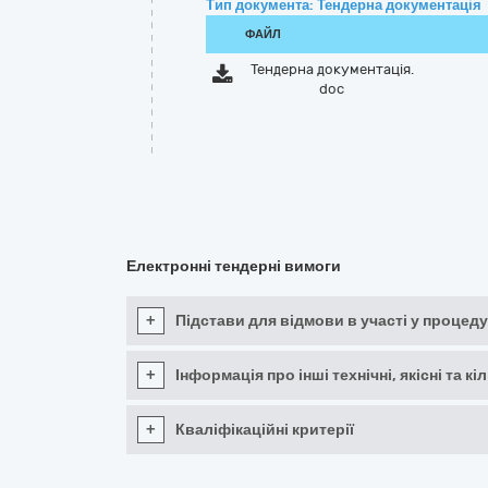
Тип документа: Тендерна документація
ФАЙЛ
Тендерна документація.
doc
Електронні тендерні вимоги
+
Підстави для відмови в участі у процеду
+
Інформація про інші технічні, якісні та 
+
Кваліфікаційні критерії