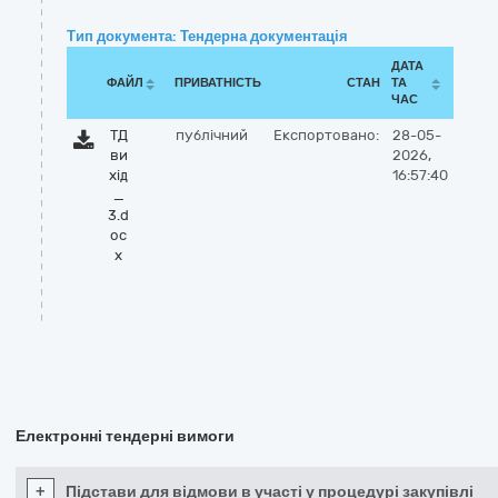
Тип документа: Тендерна документація
ДАТА
ФАЙЛ
ПРИВАТНІСТЬ
СТАН
ТА
ЧАС
ТД
публічний
Експортовано:
28-05-
ви
2026,
хід
16:57:40
_
3.d
oc
x
Електронні тендерні вимоги
+
Підстави для відмови в участі у процедурі закупівлі