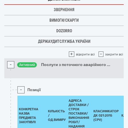
ЗВЕРНЕННЯ
ВИМОГИ/СКАРГИ
DOZORRO
ДЕРЖАУДИТСЛУЖБА УКРАЇНИ
+
-
відкрити всі
закрити всі
-
Послуги з поточного аварійного
...
Активний
-
Позиції
АДРЕСА
ДОСТАВКИ /
КОНКРЕТНА
СТРОК
КІЛЬКІСТЬ
КЛАСИФІКАТОР
НАЗВА
ПОСТАВКИ/
/
ДК 021:2015
КЛА
ПРЕДМЕТА
ВИКОНАННЯ
ОД.ВИМІРУ
(CPV)
ЗАКУПІВЛІ
РОБІТ/
НАДАННЯ