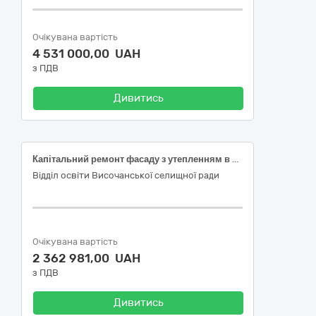
Очікувана вартість
4 531 000,00 UAH
з ПДВ
Дивитись
Капітальний ремонт фасаду з утепленням в комунальному закладі "Бабаївський ліцей Височанської селищної ради Харківського району Харківської області за адресою: с-ще Бабаї, вул. Шевченка 6, Харківського району, Харківської області (код ДК 021:2015 - 45450000-6 Інші завершальні будівельні роботи)
Відділ освіти Височанської селищної ради
Очікувана вартість
2 362 981,00 UAH
з ПДВ
Дивитись