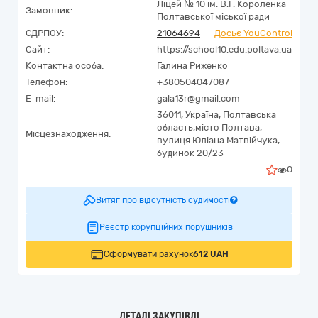
Ліцей № 10 ім. В.Г. Короленка
Замовник:
Полтавської міської ради
ЄДРПОУ:
21064694
Досьє YouControl
Сайт:
https://school10.edu.poltava.ua
Контактна особа:
Галина Риженко
Телефон:
+380504047087
E-mail:
gala13r@gmail.com
36011,
Україна
,
Полтавська
область,
місто Полтава,
Місцезнаходження:
вулиця Юліана Матвійчука,
будинок 20/23
0
Витяг про відсутність судимості
Реєстр корупційних порушників
Сформувати рахунок
612 UAH
ДЕТАЛІ ЗАКУПІВЛІ