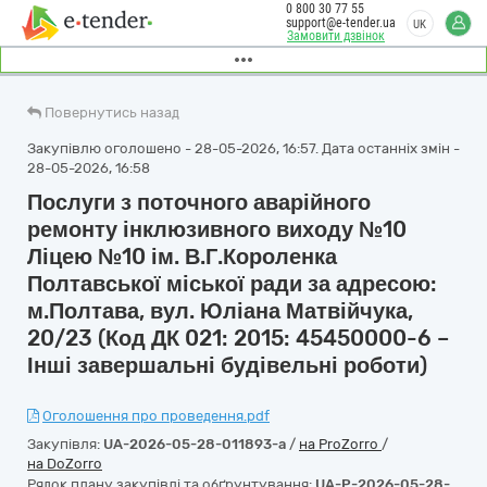
0 800 30 77 55
support@e-tender.ua
UK
Замовити дзвінок
Повернутись назад
Закупівлю оголошено - 28-05-2026, 16:57. Дата останніх змін -
28-05-2026, 16:58
Послуги з поточного аварійного
ремонту інклюзивного виходу №10
Ліцею №10 ім. В.Г.Короленка
Полтавської міської ради за адресою:
м.Полтава, вул. Юліана Матвійчука,
20/23 (Код ДК 021: 2015: 45450000-6 –
Інші завершальні будівельні роботи)
Оголошення про проведення.pdf
Закупівля:
UA-2026-05-28-011893-a
/
на ProZorro
/
на DoZorro
Рядок плану закупівлі та обґрунтування:
UA-P-2026-05-28-