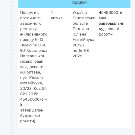
ПОСЛУГ:
Послуги з
1
Україна
45450000-6
поточного
штука
Полтавська
Інші
аварійного
область
завершальні
ремонту
Полтава
будівельні
інклюзивного
Юліана
роботи
виходу №10
Матвійчука,
Ліцею №10 ім.
20/23
В.Г.Короленка
по 16-08-
Полтавської
2026
міської ради
за адресою:
м.Полтава,
вул. Юліана
Матвійчука,
20/23 (Код ДК
021: 2015:
45450000-6 –
Інші
завершальні
будівельні
роботи)