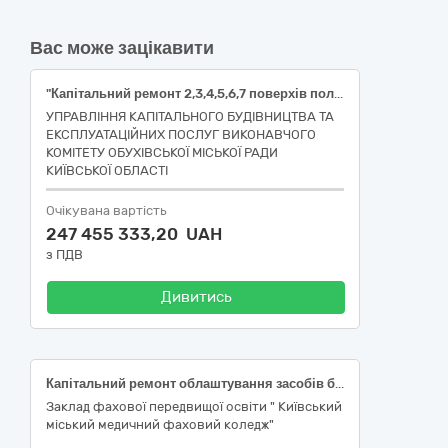
Вас може зацікавити
"Капітальний ремонт 2,3,4,5,6,7 поверхів поліклініки за адресою: Київська область, м.Обухів, вул.Каштанова,52". Коригування".
УПРАВЛІННЯ КАПІТАЛЬНОГО БУДІВНИЦТВА ТА
ЕКСПЛУАТАЦІЙНИХ ПОСЛУГ ВИКОНАВЧОГО
КОМІТЕТУ ОБУХІВСЬКОЇ МІСЬКОЇ РАДИ
КИЇВСЬКОЇ ОБЛАСТІ
Очікувана вартість
247 455 333,20 UAH
з ПДВ
Дивитись
Капітальний ремонт облаштування засобів безбар’єрного середовища у ЗФПО «Київський міський медичний фаховий коледж» , вул. Братиславська 5
Заклад фахової передвищої освіти " Київський
міський медичний фаховий коледж"