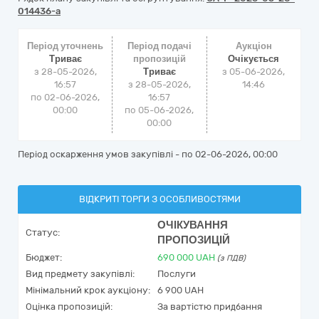
014436-a
Період уточнень
Період подачі
Аукціон
Триває
пропозицій
Очікується
з 28-05-2026,
Триває
з
05-06-2026,
16:57
з 28-05-2026,
14:46
по 02-06-2026,
16:57
00:00
по 05-06-2026,
00:00
Період оскарження умов закупівлі - по
02-06-2026, 00:00
ВІДКРИТІ ТОРГИ З ОСОБЛИВОСТЯМИ
ОЧІКУВАННЯ
Статус:
ПРОПОЗИЦІЙ
Бюджет:
690 000
UAH
(з ПДВ)
Вид предмету закупівлі:
Послуги
Мінімальний крок аукціону:
6 900 UAH
Оцінка пропозицій:
За вартістю придбання