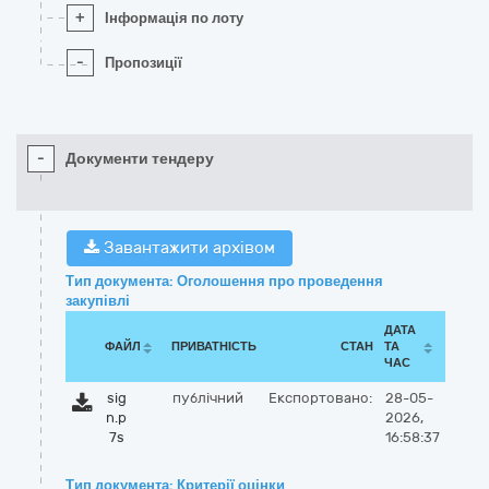
+
Інформація по лоту
-
Пропозиції
-
Документи тендеру
Завантажити архівом
Тип документа: Оголошення про проведення
закупівлі
ДАТА
ФАЙЛ
ПРИВАТНІСТЬ
СТАН
ТА
ЧАС
sig
публічний
Експортовано:
28-05-
n.p
2026,
7s
16:58:37
Тип документа: Критерії оцінки