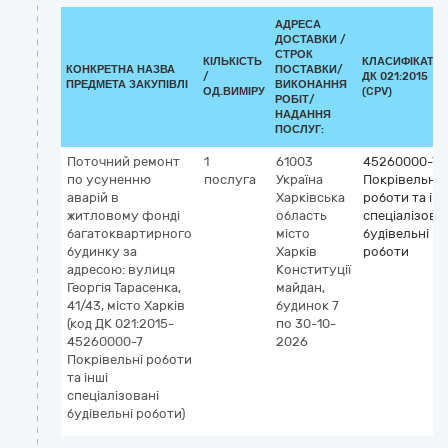
АДРЕСА
ДОСТАВКИ /
СТРОК
КІЛЬКІСТЬ
КЛАСИФІКАТО
КОНКРЕТНА НАЗВА
ПОСТАВКИ/
/
ДК 021:2015
ПРЕДМЕТА ЗАКУПІВЛІ
ВИКОНАННЯ
ОД.ВИМІРУ
(CPV)
РОБІТ/
НАДАННЯ
ПОСЛУГ:
Поточний ремонт
1
61003
45260000-7
по усуненню
послуга
Україна
Покрівельні
аварій в
Харківська
роботи та інш
житловому фонді
область
спеціалізова
багатоквартирного
місто
будівельні
будинку за
Харків
роботи
адресою: вулиця
Конституції
Георгія Тарасенка,
майдан,
41/43, місто Харків
будинок 7
(код ДК 021:2015-
по 30-10-
45260000-7
2026
Покрівельні роботи
та інші
спеціалізовані
будівельні роботи)