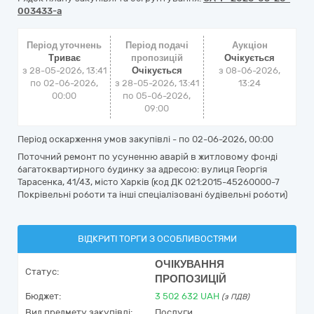
003433-a
Період уточнень
Період подачі
Аукціон
Триває
пропозицій
Очікується
з 28-05-2026, 13:41
Очікується
з
08-06-2026,
по 02-06-2026,
з 28-05-2026, 13:41
13:24
00:00
по 05-06-2026,
09:00
Період оскарження умов закупівлі - по
02-06-2026, 00:00
Поточний ремонт по усуненню аварій в житловому фонді
багатоквартирного будинку за адресою: вулиця Георгія
Тарасенка, 41/43, місто Харків (код ДК 021:2015-45260000-7
Покрівельні роботи та інші спеціалізовані будівельні роботи)
ВІДКРИТІ ТОРГИ З ОСОБЛИВОСТЯМИ
ОЧІКУВАННЯ
Статус:
ПРОПОЗИЦІЙ
Бюджет:
3 502 632
UAH
(з ПДВ)
Вид предмету закупівлі:
Послуги