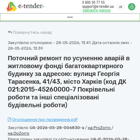
0 800 30 77 55
support@e-tender.ua
UK
Замовити дзвінок
Повернутись назад
Закупівлю оголошено - 28-05-2026, 13:41. Дата останніх змін -
28-05-2026, 13:39
Поточний ремонт по усуненню аварій в
житловому фонді багатоквартирного
будинку за адресою: вулиця Георгія
Тарасенка, 41/43, місто Харків (код ДК
021:2015-45260000-7 Покрівельні
роботи та інші спеціалізовані
будівельні роботи)
Оголошення про проведення.pdf
Закупівля:
UA-2026-05-28-006830-a
/
на ProZorro
/
на DoZorro
Рядок плану закупівлі та обґрунтування:
UA-P-2026-05-28-