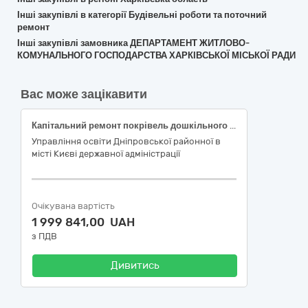
Інші закупівлі в категорії Будівельні роботи та поточний
ремонт
Інші закупівлі замовника ДЕПАРТАМЕНТ ЖИТЛОВО-
КОМУНАЛЬНОГО ГОСПОДАРСТВА ХАРКІВСЬКОЇ МІСЬКОЇ РАДИ
Вас може зацікавити
Капітальний ремонт покрівель дошкільного навчального закладу № 691 за адресою: вул. Андрія Шептіцького , 24-Б у Дніпровському районі міста Києва, (ДК 021:2015:45260000-7 — Покрівельні роботи та інші спеціалізовані будівельні роботи)
Управління освіти Дніпровської районної в
місті Києві державної адміністрації
Очікувана вартість
1 999 841,00 UAH
з ПДВ
Дивитись