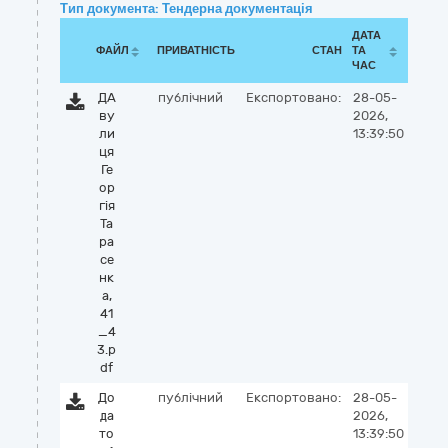
Тип документа: Тендерна документація
ДАТА
ФАЙЛ
ПРИВАТНІСТЬ
СТАН
ТА
ЧАС
ДА
публічний
Експортовано:
28-05-
ву
2026,
ли
13:39:50
ця
Ге
ор
гія
Та
ра
се
нк
а,
41
_4
3.p
df
До
публічний
Експортовано:
28-05-
да
2026,
то
13:39:50