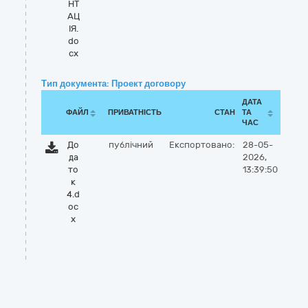
НТ
АЦ
ІЯ.
do
cx
Тип документа: Проект договору
ДАТА
ФАЙЛ
ПРИВАТНІСТЬ
СТАН
ТА
ЧАС
До
публічний
Експортовано:
28-05-
да
2026,
то
13:39:50
к
4.d
oc
x