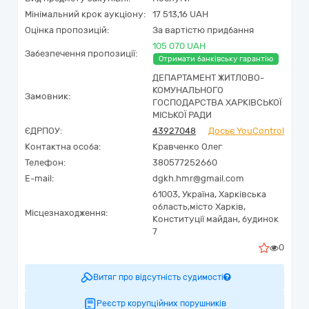
Мінімальний крок аукціону:
17 513,16 UAH
Оцінка пропозицій:
За вартістю придбання
105 070 UAH
Забезпечення пропозиції:
Отримати банківську гарантію
ДЕПАРТАМЕНТ ЖИТЛОВО-
КОМУНАЛЬНОГО
Замовник:
ГОСПОДАРСТВА ХАРКІВСЬКОЇ
МІСЬКОЇ РАДИ
ЄДРПОУ:
43927048
Досьє YouControl
Контактна особа:
Кравченко Олег
Телефон:
380577252660
E-mail:
dgkh.hmr@gmail.com
61003,
Україна
,
Харківська
область,
місто Харків,
Місцезнаходження:
Конституції майдан, будинок
7
0
Витяг про відсутність судимості
Реєстр корупційних порушників